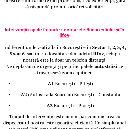
noastre sunt formate din profesioniști cu experiență, gata
să răspundă prompt oricărei solicitări.
Intervenții rapide în toate sectoarele Bucureștiului și în
Ilfov
Indiferent unde v-ați afla în București – în
Sector 1, 2, 3, 4,
5 sau 6
, sau într-o localitate din județul
Ilfov
, echipa
noastră este la doar un telefon distanță.
Ne deplasăm de urgență și pe principalele
autostrăzi
ce
traversează zona capitalei:
A1
București – Pitești
A2
(Autostrada Soarelui) București – Constanța
A3
București – Ploiești
Timpul de intervenție este minim, iar comunicarea cu
dispeceratul nostru este ușoară și eficientă. Un simplu apel
sau mesaj SMS este suficient pentru ca o platformă să