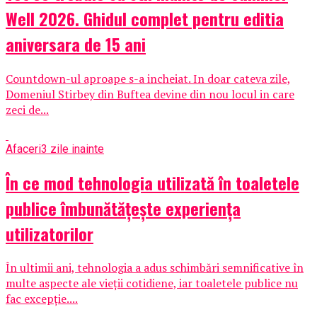
Well 2026. Ghidul complet pentru editia
aniversara de 15 ani
Countdown-ul aproape s-a incheiat. In doar cateva zile,
Domeniul Stirbey din Buftea devine din nou locul in care
zeci de...
Afaceri
3 zile inainte
În ce mod tehnologia utilizată în toaletele
publice îmbunătățește experiența
utilizatorilor
În ultimii ani, tehnologia a adus schimbări semnificative în
multe aspecte ale vieții cotidiene, iar toaletele publice nu
fac excepție....