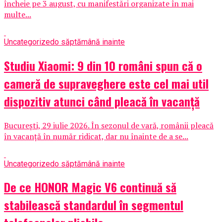
încheie pe 3 august, cu manifestări organizate în mai
multe...
Uncategorized
o săptămână inainte
Studiu Xiaomi: 9 din 10 români spun că o
cameră de supraveghere este cel mai util
dispozitiv atunci când pleacă în vacanță
București, 29 iulie 2026. În sezonul de vară, românii pleacă
în vacanță în număr ridicat, dar nu înainte de a se...
Uncategorized
o săptămână inainte
De ce HONOR Magic V6 continuă să
stabilească standardul în segmentul