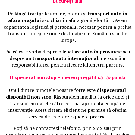
Bucureștiului
Pe lângă tractările urbane, oferim și
transport auto în
afara orașului
sau chiar în afara granițelor țării. Avem
capacitatea logistică și personalul necesar pentru a prelua
transporturi către orice destinație din România sau din
Europa.
Fie că este vorba despre o
tractare auto în provincie
sau
despre un
transport auto internațional
, ne asumăm
responsabilitatea pentru fiecare kilometru parcurs.
Dispecerat non stop – mereu pregătit să răspundă
Unul dintre punctele noastre forte este
dispeceratul
disponibil non stop
. Răspundem imediat la orice apel și
transmitem datele către cea mai apropiată echipă de
intervenție. Acest sistem eficient ne permite să oferim
servicii de tractare rapide și precise.
Poți să ne contactezi telefonic, prin SMS sau prin
formularul de pe site, iar noi vom face restul. Vei fi preluat