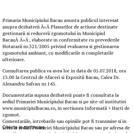
Primaria Municipiului Bacau anunta publicul interesat
asupra dezbaterii Â«Â Planurilor de actiune destinate
gestionarii si reducerii zgomotului in Municipiul
BacauÂ Â»Â , elaborate in conformitate cu prevederile
Hotararii nr.321/2005 privind evaluarea si gestionarea
zgomotului ambiant, cu modificarile si completarile
ulterioare.
Consultarea publica va avea loc in data de 05.07.2018, ora
13.00 la Centrul de Afaceri si Expozitii Bacau, Calea Dr.
Alexandru Safran nr.145.
Documentatia supusa dezbaterii poate fi consultata la
sediul Primariei Municipiului Bacau si pe site-ul institutiei
www.municipiulbacau.ro, in sectiunea Informatii > Harti de
zgomot.
Comentariile, intrebarile sau opiniile pot fi transmise si in
scris la sediul Primariei Municipiului Bacau sau pe adresa de
Citeste in continuare