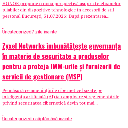
HONOR propune o nouă perspectivă asupra telefoanelor
pliabile: din dispozitive tehnologice în accesorii de stil
personal București, 31.07.2026: După prezentarea...
Uncategorized
7 zile inainte
Zyxel Networks îmbunătățește guvernanța
în materie de securitate a produselor
pentru a proteja IMM-urile și furnizorii de
servicii de gestionare (MSP)
Pe măsură ce amenințările cibernetice bazate pe
inteligența artificială (AI) iau amploare și reglementările
privind securitatea cibernetică devin tot mai...
Uncategorized
o săptămână inainte