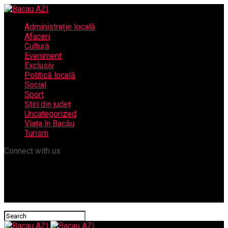
Administrație locală
Afaceri
Cultură
Eveniment
Exclusiv
Politică locală
Social
Sport
Știri din județ
Uncategorized
Viața în Bacău
Turism
Connect with us