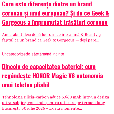
Care este diferența dintre un brand
coreean și unul european? Și de ce Geek &
Gorgeous a împrumutat trăsături coreene
Am stabilit deja două lucruri: ce înseamnă K-Beauty și
faptul că un brand ca Geek & Gorgeous — deși pare...
Uncategorized
o săptămână inainte
Dincolo de capacitatea bateriei: cum
regândește HONOR Magic V6 autonomia
unui telefon pliabil
Tehnologia siliciu-carbon aduce 6.660 mAh într-un design
ultra-subțire, construit pentru utilizare pe termen lung
București, 30 iulie 2026 – Există momente...