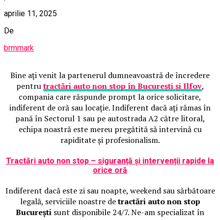
aprilie 11, 2025
De
brmmark
Bine ați venit la partenerul dumneavoastră de încredere
pentru
tractări auto non stop în București și Ilfov
,
compania care răspunde prompt la orice solicitare,
indiferent de oră sau locație. Indiferent dacă ați rămas în
pană în Sectorul 1 sau pe autostrada A2 către litoral,
echipa noastră este mereu pregătită să intervină cu
rapiditate și profesionalism.
Tractări auto non stop – siguranță și intervenții rapide la
orice oră
Indiferent dacă este zi sau noapte, weekend sau sărbătoare
legală, serviciile noastre de
tractări auto non stop
București
sunt disponibile 24/7. Ne-am specializat în