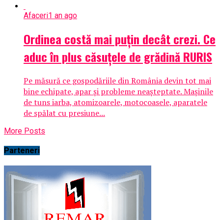
Afaceri
1 an ago
Ordinea costă mai puțin decât crezi. Ce
aduc în plus căsuțele de grădină RURIS
Pe măsură ce gospodăriile din România devin tot mai
bine echipate, apar și probleme neașteptate. Mașinile
de tuns iarba, atomizoarele, motocoasele, aparatele
de spălat cu presiune...
More Posts
Parteneri