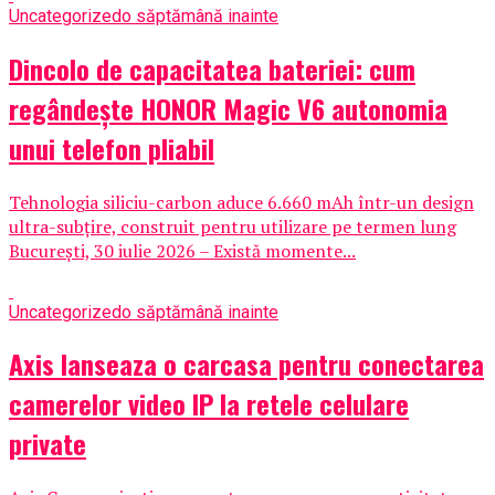
Uncategorized
o săptămână inainte
Dincolo de capacitatea bateriei: cum
regândește HONOR Magic V6 autonomia
unui telefon pliabil
Tehnologia siliciu-carbon aduce 6.660 mAh într-un design
ultra-subțire, construit pentru utilizare pe termen lung
București, 30 iulie 2026 – Există momente...
Uncategorized
o săptămână inainte
Axis lanseaza o carcasa pentru conectarea
camerelor video IP la retele celulare
private