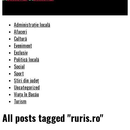
Bacau AZI
Administrație locală
Afaceri
Cultură
Eveniment
Exclusiv
Politică locală
Social
Sport
Știri din județ
Uncategorized
Viața în Bacău
Turism
All posts tagged "ruris.ro"