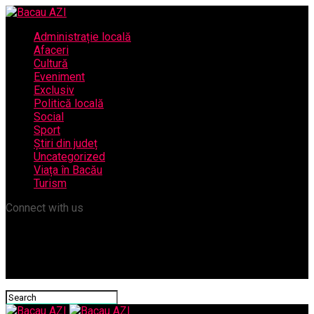
Administrație locală
Afaceri
Cultură
Eveniment
Exclusiv
Politică locală
Social
Sport
Știri din județ
Uncategorized
Viața în Bacău
Turism
Connect with us