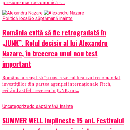
presiune macroeconomică –...
Politică locală
o săptămână inainte
România evită să fie retrogradată în
„JUNK”. Rolul decisiv al lui Alexandru
Nazare, în trecerea unui nou test
important
România a reușit să își păstreze calificativul recomandat
investițiilor din partea agenției internaționale Fitch,
evitând astfel trecerea în JUNK, un...
Uncategorized
o săptămână inainte
SUMMER WELL implineste 15 ani. Festivalul