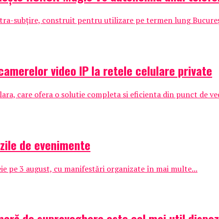
ra-subțire, construit pentru utilizare pe termen lung Bucureșt
amerelor video IP la retele celulare private
a, care ofera o solutie completa si eficienta din punct de ved
 zile de evenimente
ie pe 3 august, cu manifestări organizate în mai multe...
eră de supraveghere este cel mai util dispoz