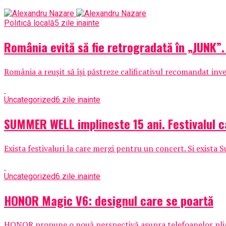
Politică locală
5 zile inainte
România evită să fie retrogradată în „JUNK”.
România a reușit să își păstreze calificativul recomandat inves
Uncategorized
6 zile inainte
SUMMER WELL implineste 15 ani. Festivalul c
Exista festivaluri la care mergi pentru un concert. Si exista 
Uncategorized
6 zile inainte
HONOR Magic V6: designul care se poartă
HONOR propune o nouă perspectivă asupra telefoanelor pliabil