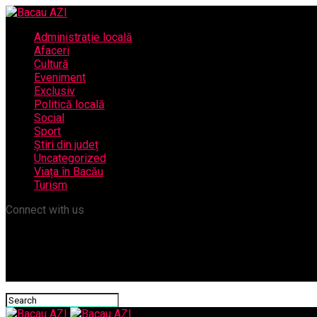
Administrație locală
Afaceri
Cultură
Eveniment
Exclusiv
Politică locală
Social
Sport
Știri din județ
Uncategorized
Viața în Bacău
Turism
Connect with us