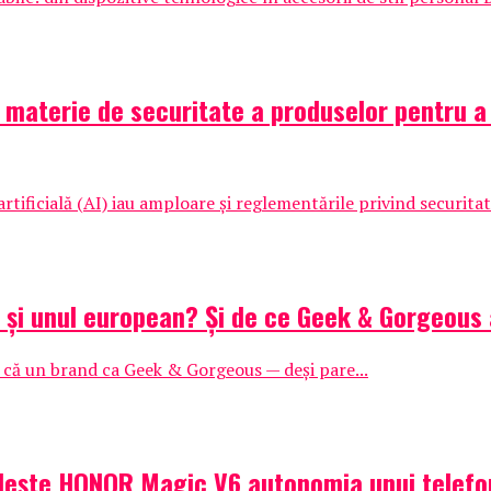
aterie de securitate a produselor pentru a pr
tificială (AI) iau amploare și reglementările privind securitat
n și unul european? Și de ce Geek & Gorgeous
l că un brand ca Geek & Gorgeous — deși pare...
dește HONOR Magic V6 autonomia unui telefon