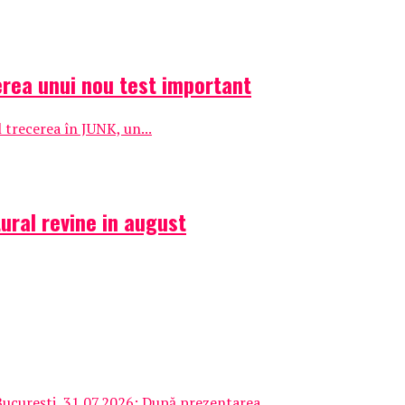
cerea unui nou test important
l trecerea în JUNK, un...
ural revine in august
București, 31.07.2026: După prezentarea...