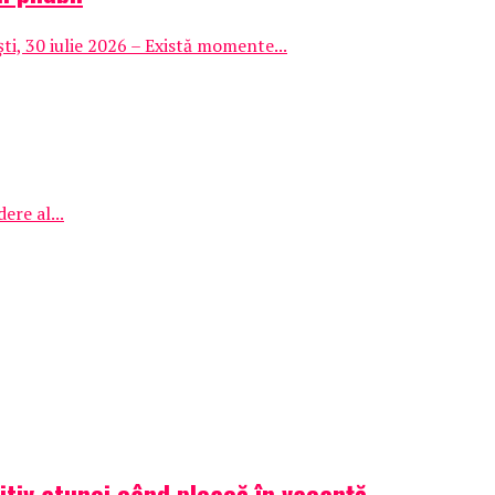
i, 30 iulie 2026 – Există momente...
ere al...
itiv atunci când pleacă în vacanță