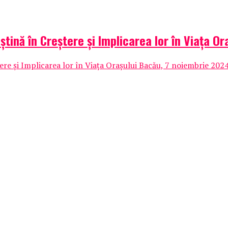
tină în Creștere și Implicarea lor în Viața Or
e și Implicarea lor în Viața Orașului Bacău, 7 noiembrie 2024 