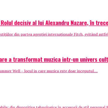
 Rolul decisiv al lui Alexandru Nazare, în tre
tițiilor din partea agenției internaționale Fitch, evitând astfe
are a transformat muzica intr-un univers cult
Summer Well – locul in care muzica este doar inceputul....
e: din dispozitive tehnologice în accesorii de stil personal 