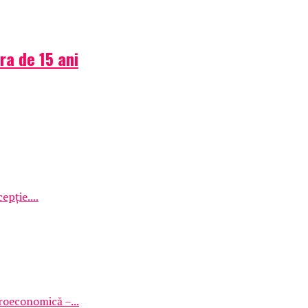
ra de 15 ani
epție....
roeconomică –...