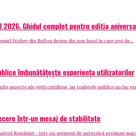
l 2026. Ghidul complet pentru editia aniversa
iul Stirbey din Buftea devine din nou locul in care zeci de...
ublice îmbunătățește experiența utilizatorilor
te aspecte ale vieții cotidiene, iar toaletele publice nu fac exc
cere într-un mesaj de stabilitate
ficativul României – într-un moment de puternică presiune mac