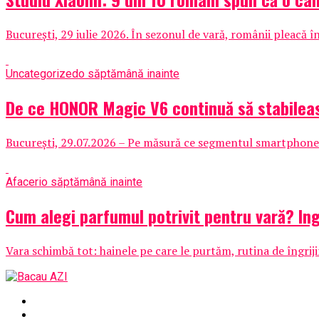
București, 29 iulie 2026. În sezonul de vară, românii pleacă în
Uncategorized
o săptămână inainte
De ce HONOR Magic V6 continuă să stabileas
București, 29.07.2026 – Pe măsură ce segmentul smartphone-ur
Afaceri
o săptămână inainte
Cum alegi parfumul potrivit pentru vară? Ing
Vara schimbă tot: hainele pe care le purtăm, rutina de îngrijir