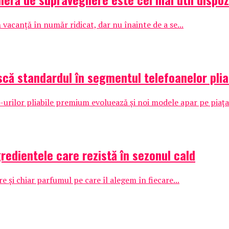
 vacanță în număr ridicat, dar nu înainte de a se...
că standardul în segmentul telefoanelor plia
ilor pliabile premium evoluează și noi modele apar pe piața l
redientele care rezistă în sezonul cald
e și chiar parfumul pe care îl alegem în fiecare...