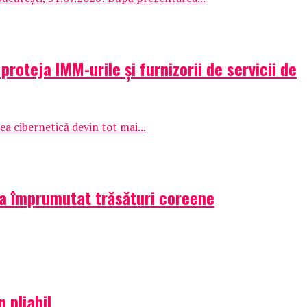
oteja IMM-urile și furnizorii de servicii de
ea cibernetică devin tot mai...
 a împrumutat trăsături coreene
 pliabil