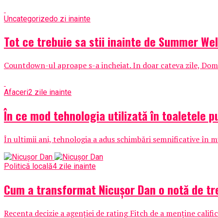
Uncategorized
o zi inainte
Tot ce trebuie sa stii inainte de Summer Wel
Countdown-ul aproape s-a incheiat. In doar cateva zile, Domen
Afaceri
2 zile inainte
În ce mod tehnologia utilizată în toaletele p
În ultimii ani, tehnologia a adus schimbări semnificative în mul
Politică locală
4 zile inainte
Cum a transformat Nicușor Dan o notă de tre
Recenta decizie a agenției de rating Fitch de a menține cali