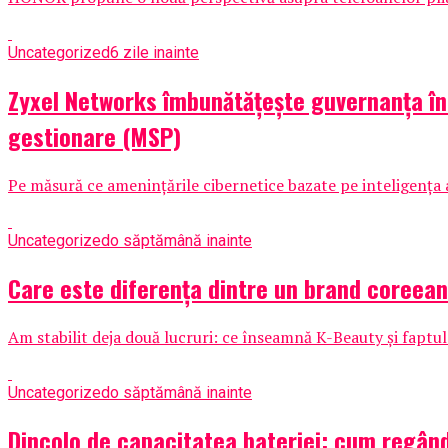
Uncategorized
6 zile inainte
Zyxel Networks îmbunătățește guvernanța în m
gestionare (MSP)
Pe măsură ce amenințările cibernetice bazate pe inteligența ar
Uncategorized
o săptămână inainte
Care este diferența dintre un brand coreea
Am stabilit deja două lucruri: ce înseamnă K-Beauty și faptu
Uncategorized
o săptămână inainte
Dincolo de capacitatea bateriei: cum regân