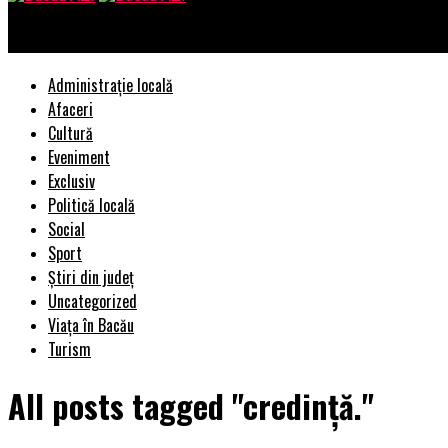
Bacau AZI
Administrație locală
Afaceri
Cultură
Eveniment
Exclusiv
Politică locală
Social
Sport
Știri din județ
Uncategorized
Viața în Bacău
Turism
All posts tagged "credință."