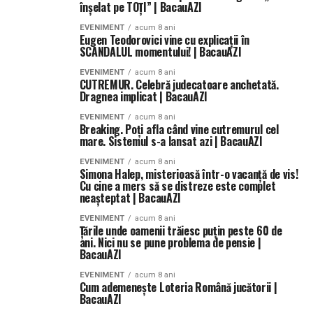
înşelat pe TOȚI” | BacauAZI
EVENIMENT
acum 8 ani
Eugen Teodorovici vine cu explicații în
SCANDALUL momentului! | BacauAZI
EVENIMENT
acum 8 ani
CUTREMUR. Celebră judecatoare anchetată.
Dragnea implicat | BacauAZI
EVENIMENT
acum 8 ani
Breaking. Poți afla când vine cutremurul cel
mare. Sistemul s-a lansat azi | BacauAZI
EVENIMENT
acum 8 ani
Simona Halep, misterioasă într-o vacanță de vis!
Cu cine a mers să se distreze este complet
neașteptat | BacauAZI
EVENIMENT
acum 8 ani
Ţările unde oamenii trăiesc puţin peste 60 de
ani. Nici nu se pune problema de pensie |
BacauAZI
EVENIMENT
acum 8 ani
Cum ademenește Loteria Română jucătorii |
BacauAZI