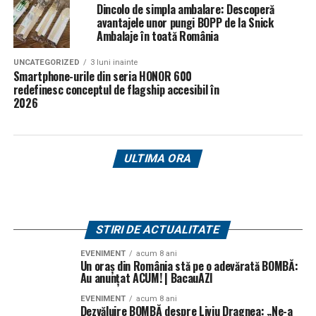
Dincolo de simpla ambalare: Descoperă
avantajele unor pungi BOPP de la Snick
Ambalaje în toată România
UNCATEGORIZED
3 luni inainte
Smartphone-urile din seria HONOR 600
redefinesc conceptul de flagship accesibil în
2026
ULTIMA ORA
STIRI DE ACTUALITATE
EVENIMENT
acum 8 ani
Un oraș din România stă pe o adevărată BOMBĂ:
Au anunțat ACUM! | BacauAZI
EVENIMENT
acum 8 ani
Dezvăluire BOMBĂ despre Liviu Dragnea: „Ne-a