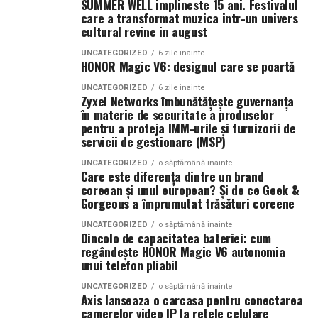
SUMMER WELL implineste 15 ani. Festivalul
care a transformat muzica intr-un univers
cultural revine in august
UNCATEGORIZED
6 zile inainte
HONOR Magic V6: designul care se poartă
UNCATEGORIZED
6 zile inainte
Zyxel Networks îmbunătățește guvernanța
în materie de securitate a produselor
pentru a proteja IMM-urile și furnizorii de
servicii de gestionare (MSP)
UNCATEGORIZED
o săptămână inainte
Care este diferența dintre un brand
coreean și unul european? Și de ce Geek &
Gorgeous a împrumutat trăsături coreene
UNCATEGORIZED
o săptămână inainte
Dincolo de capacitatea bateriei: cum
regândește HONOR Magic V6 autonomia
unui telefon pliabil
UNCATEGORIZED
o săptămână inainte
Axis lanseaza o carcasa pentru conectarea
camerelor video IP la retele celulare