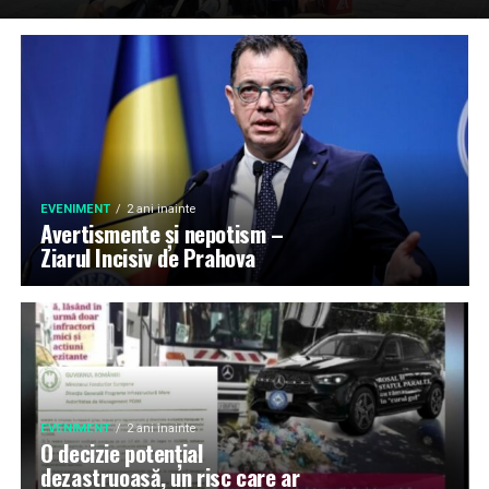
EVENIMENT
2 ani inainte
Avertismente și nepotism –
Ziarul Incisiv de Prahova
EVENIMENT
2 ani inainte
O decizie potențial
dezastruoasă, un risc care ar