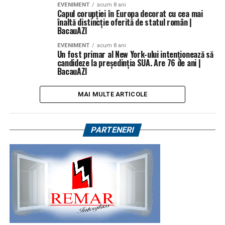
EVENIMENT
acum 8 ani
Capul corupției în Europa decorat cu cea mai
înaltă distincție oferită de statul român |
BacauAZI
EVENIMENT
acum 8 ani
Un fost primar al New York-ului intenţionează să
candideze la preşedinţia SUA. Are 76 de ani |
BacauAZI
MAI MULTE ARTICOLE
PARTENERI