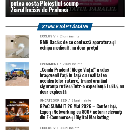
putea costa Ploieștiul scump –
Ziarul Incisiv de Prahova
ȘTIRILE SĂPTĂMÂNII
EXCLUSIV
2 luni inainte
RMN Bacău: de ce contează aparatura și
echipa medicală, nu doar prețul
EVENIMENT
2 luni inainte
„Condu Prudent! Alege Viața!” a adus
brașovenii față în față cu realitatea
accidentelor rutiere, transformând
siguranța rutieră într-o experiență trăită, nu
doar explicată
UNCATEGORIZED
3 luni inainte
GPeC SUMMIT 26 Mai 2026 – Conferință,
Expo și Networking cu 800+ actori relevanți
din E-Commerce și Digital Marketing
EXCLUSIV
3 luni inainte