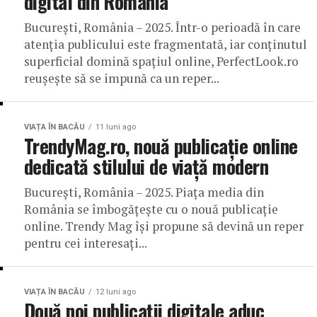
digital din România
București, România – 2025. Într-o perioadă în care
atenția publicului este fragmentată, iar conținutul
superficial domină spațiul online, PerfectLook.ro
reușește să se impună ca un reper...
VIAȚA ÎN BACĂU
11 luni ago
TrendyMag.ro, nouă publicație online
dedicată stilului de viață modern
București, România – 2025. Piața media din
România se îmbogățește cu o nouă publicație
online. Trendy Mag își propune să devină un reper
pentru cei interesați...
VIAȚA ÎN BACĂU
12 luni ago
Două noi publicații digitale aduc