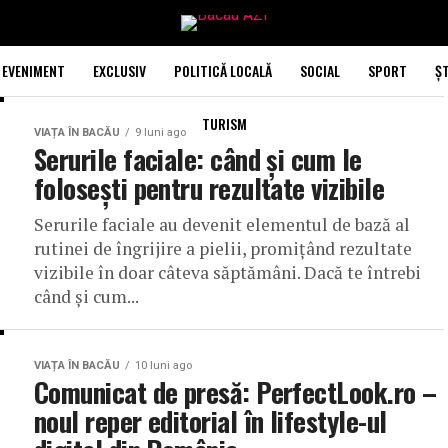
EVENIMENT
EXCLUSIV
POLITICĂ LOCALĂ
SOCIAL
SPORT
ȘT
TURISM
VIAȚA ÎN BACĂU
9 luni ago
Serurile faciale: când și cum le
folosești pentru rezultate vizibile
Serurile faciale au devenit elementul de bază al
rutinei de îngrijire a pielii, promițând rezultate
vizibile în doar câteva săptămâni. Dacă te întrebi
când și cum...
VIAȚA ÎN BACĂU
10 luni ago
Comunicat de presă: PerfectLook.ro –
noul reper editorial în lifestyle-ul