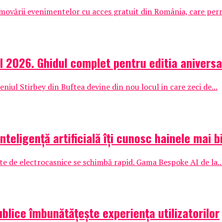
vării evenimentelor cu acces gratuit din România, care permit
l 2026. Ghidul complet pentru editia aniversa
iul Stirbey din Buftea devine din nou locul in care zeci de...
nteligență artificială îți cunosc hainele mai b
te de electrocasnice se schimbă rapid. Gama Bespoke AI de la..
ublice îmbunătățește experiența utilizatorilor