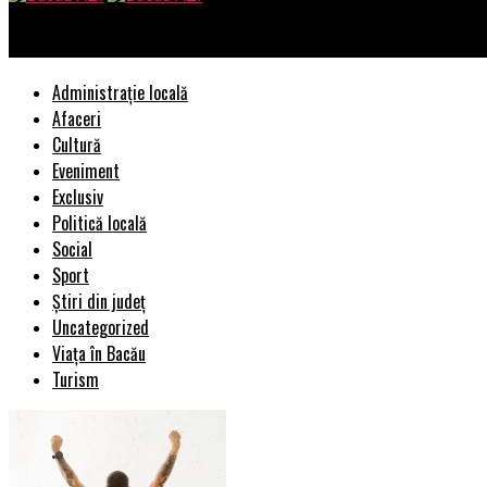
Bacau AZI
Administrație locală
Afaceri
Cultură
Eveniment
Exclusiv
Politică locală
Social
Sport
Știri din județ
Uncategorized
Viața în Bacău
Turism