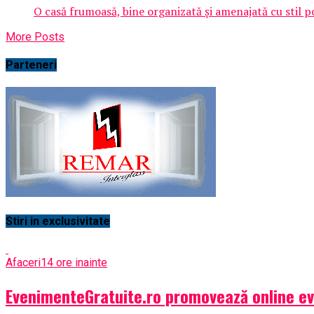
O casă frumoasă, bine organizată și amenajată cu stil poat
More Posts
Parteneri
Stiri in exclusivitate
Afaceri
14 ore inainte
EvenimenteGratuite.ro promovează online e