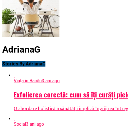
AdrianaG
Stories By AdrianaG
Viața în Bacău
3 ani ago
Exfolierea corectă: cum să îți curăți pie
O abordare holistică a sănătății implică îngrijirea între
Social
3 ani ago