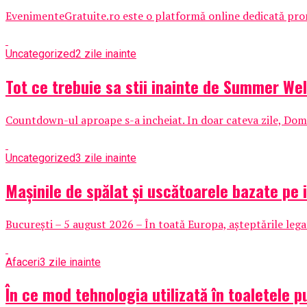
EvenimenteGratuite.ro este o platformă online dedicată promo
Uncategorized
2 zile inainte
Tot ce trebuie sa stii inainte de Summer Wel
Countdown-ul aproape s-a incheiat. In doar cateva zile, Domen
Uncategorized
3 zile inainte
Mașinile de spălat și uscătoarele bazate pe i
București – 5 august 2026 – În toată Europa, așteptările lega
Afaceri
3 zile inainte
În ce mod tehnologia utilizată în toaletele p