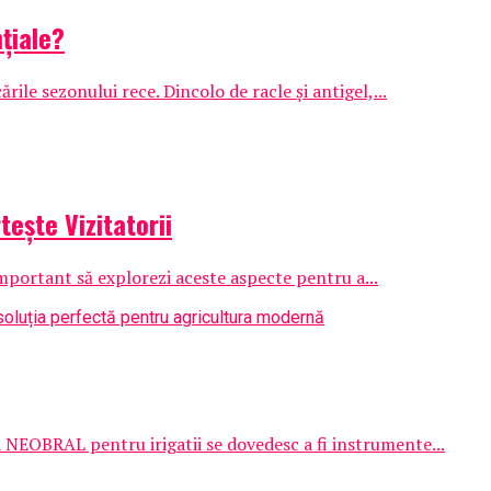
țiale?
ile sezonului rece. Dincolo de racle și antigel,...
ește Vizitatorii
important să explorezi aceste aspecte pentru a...
a NEOBRAL pentru irigatii se dovedesc a fi instrumente...