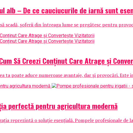
l alb – De ce cauciucurile de iarnă sunt esen
să scadă, șoferii din întreaga lume se pregătesc pentru provocăr
Cum Să Creezi Conținut Care Atrage și Convert
rea ta poate aduce numeroase avantaje, dar și provocări. Este 
uția perfectă pentru agricultura modernă
gația reprezintă o soluție esențială. Pompele profesionale de l