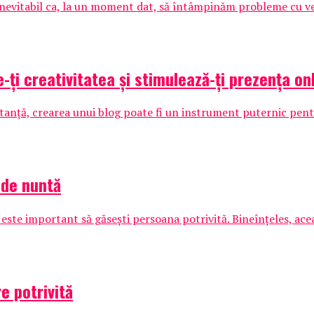
 inevitabil ca, la un moment dat, să întâmpinăm probleme cu veh
ți creativitatea și stimulează-ți prezența onl
istanță, crearea unui blog poate fi un instrument puternic pentru
 de nuntă
este important să găsești persoana potrivită. Bineînțeles, aceast
e potrivită