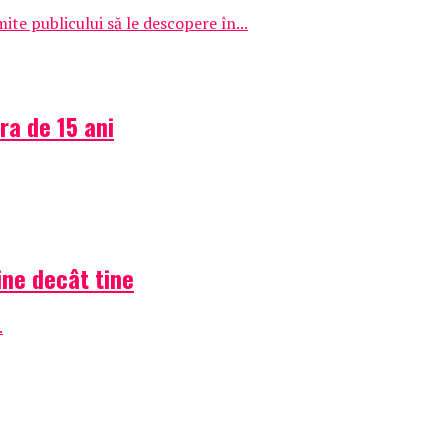
e publicului să le descopere în...
ra de 15 ani
ine decât tine
.