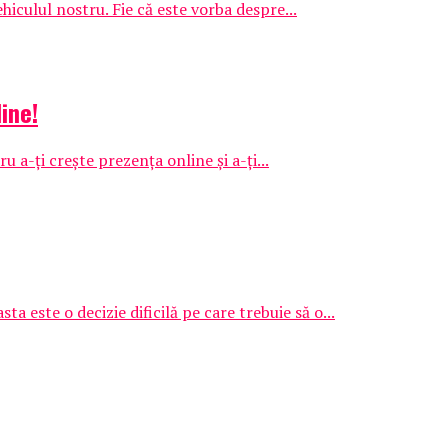
iculul nostru. Fie că este vorba despre...
ine!
 a-ți crește prezența online și a-ți...
a este o decizie dificilă pe care trebuie să o...