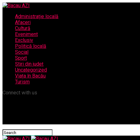
Administrație locală
Afaceri
Cultură
Eveniment
Exclusiv
Politică locală
Social
Sport
Știri din județ
Uncategorized
Viața în Bacău
Turism
Connect with us