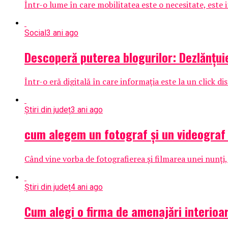
Într-o lume în care mobilitatea este o necesitate, este
Social
3 ani ago
Descoperă puterea blogurilor: Dezlănțuie-
Într-o eră digitală în care informația este la un click d
Știri din județ
3 ani ago
cum alegem un fotograf și un videograf
Când vine vorba de fotografierea și filmarea unei nunți, 
Știri din județ
4 ani ago
Cum alegi o firma de amenajări interioar