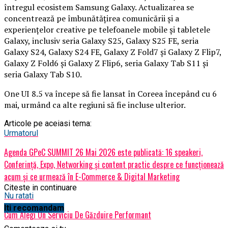
întregul ecosistem Samsung Galaxy. Actualizarea se
concentrează pe îmbunătățirea comunicării și a
experiențelor creative pe telefoanele mobile și tabletele
Galaxy, inclusiv seria Galaxy S25, Galaxy S25 FE, seria
Galaxy S24, Galaxy S24 FE, Galaxy Z Fold7 și Galaxy Z Flip7,
Galaxy Z Fold6 și Galaxy Z Flip6, seria Galaxy Tab S11 și
seria Galaxy Tab S10.
One UI 8.5 va începe să fie lansat în Coreea începând cu 6
mai, urmând ca alte regiuni să fie incluse ulterior.
Articole pe aceiasi tema:
Urmatorul
Agenda GPeC SUMMIT 26 Mai 2026 este publicată: 16 speakeri,
Conferință, Expo, Networking și content practic despre ce funcționează
acum și ce urmează în E-Commerce & Digital Marketing
Citeste in continuare
Nu ratati
Iti recomandam
Cum Alegi Un Serviciu De Găzduire Performant