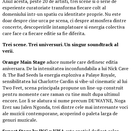
Anul acesta, peste 20 de artisti, trei scene si o serie de
experiente curatoriate transforma fiecare colt al
domeniului intr-un spatiu cu identitate proprie. Nu este
doar despre cine urca pe scena, ci despre atmosfera dintre
concerte, descoperirile intamplatoare si energia colectiva
care face ca fiecare editie sa fie diferita.
Trei scene. Trei universuri. Un singur soundtrack al
verii.
Orange Main Stage
aduce numele care definesc editia
aniversara. De la intensitatea inconfundabila a lui Nick Cave
& The Bad Seeds la energia exploziva a Palaye Royale,
sensibilitatea lui Charlotte Cardin si vibe-ul cinematic al lui
Two Feet, scena principala propune un line-up construit
pentru momente care raman cu tine mult dupa ultimul
encore. Lor li se alatura si nume precum DE’WAYNE, Noga
Erez sau Jalen Ngonda, trei dintre cele mai interesante voci
ale muzicii contemporane, acoperind o paleta larga de
genuri muzicale.
Sunset Stage by ING x VISA
este spatiul dedicat celor