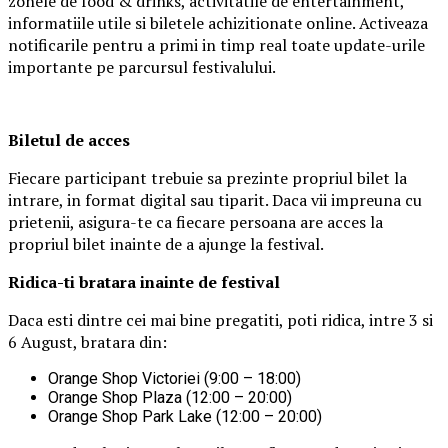
zonele de food & drinks, activitatile de entertainment,
informatiile utile si biletele achizitionate online. Activeaza
notificarile pentru a primi in timp real toate update-urile
importante pe parcursul festivalului.
Biletul de acces
Fiecare participant trebuie sa prezinte propriul bilet la
intrare, in format digital sau tiparit. Daca vii impreuna cu
prietenii, asigura-te ca fiecare persoana are acces la
propriul bilet inainte de a ajunge la festival.
Ridica-t
i br
at
ara
inainte de festival
Daca esti dintre cei mai bine pregatiti, poti ridica, intre 3 si
6 August, bratara din:
Orange Shop Victoriei (9:00 – 18:00)
Orange Shop Plaza (12:00 – 20:00)
Orange Shop Park Lake (12:00 – 20:00)