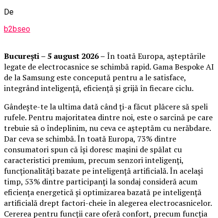
De
b2bseo
București – 5 august 2026 –
În toată Europa, așteptările
legate de electrocasnice se schimbă rapid. Gama Bespoke AI
de la Samsung este concepută pentru a le satisface,
integrând inteligență, eficiență și grijă în fiecare ciclu.
Gândește-te la ultima dată când ți-a făcut plăcere să speli
rufele. Pentru majoritatea dintre noi, este o sarcină pe care
trebuie să o îndeplinim, nu ceva ce așteptăm cu nerăbdare.
Dar ceva se schimbă. În toată Europa, 73% dintre
consumatori spun că își doresc mașini de spălat cu
caracteristici premium, precum senzori inteligenți,
funcționalități bazate pe inteligență artificială. În același
timp, 53% dintre participanți la sondaj consideră acum
eficiența energetică și optimizarea bazată pe inteligență
artificială drept factori-cheie în alegerea electrocasnicelor.
Cererea pentru funcții care oferă confort, precum funcția