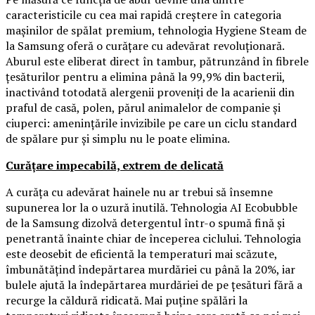
caracteristicile cu cea mai rapidă creștere în categoria
mașinilor de spălat premium, tehnologia Hygiene Steam de
la Samsung oferă o curățare cu adevărat revoluționară.
Aburul este eliberat direct în tambur, pătrunzând în fibrele
țesăturilor pentru a elimina până la 99,9% din bacterii,
inactivând totodată alergenii proveniți de la acarienii din
praful de casă, polen, părul animalelor de companie și
ciuperci: amenințările invizibile pe care un ciclu standard
de spălare pur și simplu nu le poate elimina.
Curățare impecabilă, extrem de delicată
A curăța cu adevărat hainele nu ar trebui să însemne
supunerea lor la o uzură inutilă. Tehnologia AI Ecobubble
de la Samsung dizolvă detergentul într-o spumă fină și
penetrantă înainte chiar de începerea ciclului. Tehnologia
este deosebit de eficientă la temperaturi mai scăzute,
îmbunătățind îndepărtarea murdăriei cu până la 20%, iar
bulele ajută la îndepărtarea murdăriei de pe țesături fără a
recurge la căldură ridicată. Mai puține spălări la