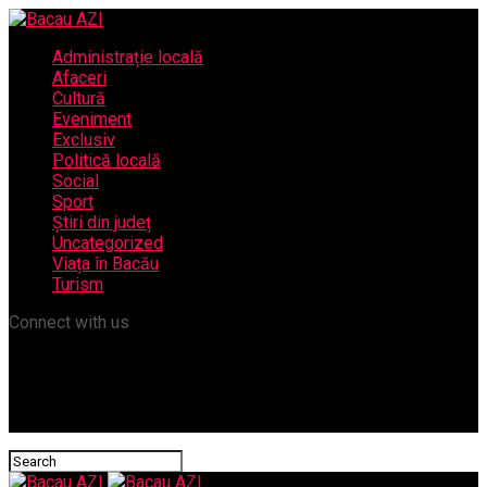
Administrație locală
Afaceri
Cultură
Eveniment
Exclusiv
Politică locală
Social
Sport
Știri din județ
Uncategorized
Viața în Bacău
Turism
Connect with us