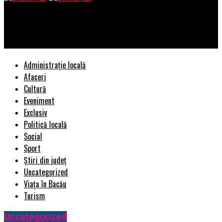
Bacau AZI
Lansarea oficială a One UI 8.5 de la Samsung începe pe 6 mai
Administrație locală
Afaceri
Cultură
Eveniment
Exclusiv
Politică locală
Social
Sport
Știri din județ
Uncategorized
Viața în Bacău
Turism
Uncategorized