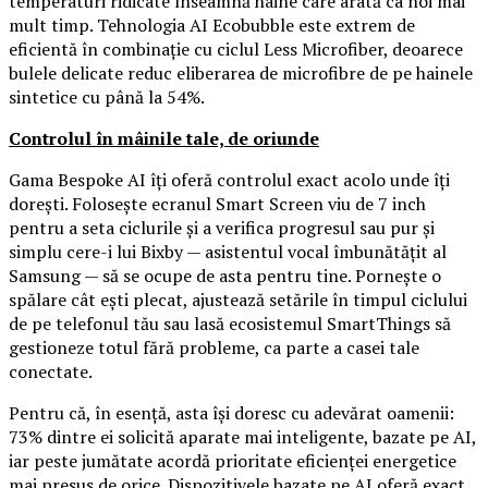
temperaturi ridicate înseamnă haine care arată ca noi mai
mult timp. Tehnologia AI Ecobubble este extrem de
eficientă în combinație cu ciclul Less Microfiber, deoarece
bulele delicate reduc eliberarea de microfibre de pe hainele
sintetice cu până la 54%.
Controlul în mâinile tale, de oriunde
Gama Bespoke AI îți oferă controlul exact acolo unde îți
dorești. Folosește ecranul Smart Screen viu de 7 inch
pentru a seta ciclurile și a verifica progresul sau pur și
simplu cere-i lui Bixby — asistentul vocal îmbunătățit al
Samsung — să se ocupe de asta pentru tine. Pornește o
spălare cât ești plecat, ajustează setările în timpul ciclului
de pe telefonul tău sau lasă ecosistemul SmartThings să
gestioneze totul fără probleme, ca parte a casei tale
conectate.
Pentru că, în esență, asta își doresc cu adevărat oamenii:
73% dintre ei solicită aparate mai inteligente, bazate pe AI,
iar peste jumătate acordă prioritate eficienței energetice
mai presus de orice. Dispozitivele bazate pe AI oferă exact