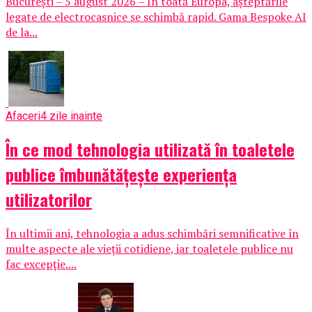
București – 5 august 2026 – În toată Europa, așteptările
legate de electrocasnice se schimbă rapid. Gama Bespoke AI
de la...
Afaceri
4 zile inainte
În ce mod tehnologia utilizată în toaletele
publice îmbunătățește experiența
utilizatorilor
În ultimii ani, tehnologia a adus schimbări semnificative în
multe aspecte ale vieții cotidiene, iar toaletele publice nu
fac excepție....