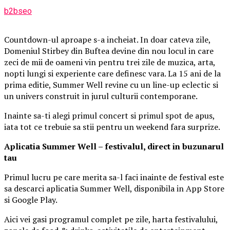
b2bseo
Countdown-ul aproape s-a incheiat. In doar cateva zile,
Domeniul Stirbey din Buftea devine din nou locul in care
zeci de mii de oameni vin pentru trei zile de muzica, arta,
nopti lungi si experiente care definesc vara. La 15 ani de la
prima editie, Summer Well revine cu un line-up eclectic si
un univers construit in jurul culturii contemporane.
Inainte sa-ti alegi primul concert si primul spot de apus,
iata tot ce trebuie sa stii pentru un weekend fara surprize.
Aplica
t
ia Summer Well
– festivalul, direct in buzunarul
tau
Primul lucru pe care merita sa-l faci inainte de festival este
sa descarci aplicatia Summer Well, disponibila in App Store
si Google Play.
Aici vei gasi programul complet pe zile, harta festivalului,