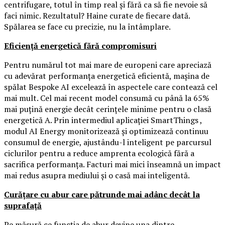
centrifugare, totul în timp real și fără ca să fie nevoie să
faci nimic. Rezultatul? Haine curate de fiecare dată.
Spălarea se face cu precizie, nu la întâmplare.
Eficiență energetică fără compromisuri
Pentru numărul tot mai mare de europeni care apreciază
cu adevărat performanța energetică eficientă, mașina de
spălat Bespoke AI excelează în aspectele care contează cel
mai mult. Cel mai recent model consumă cu până la 65%
mai puțină energie decât cerințele minime pentru o clasă
energetică A. Prin intermediul aplicației SmartThings ,
modul AI Energy monitorizează și optimizează continuu
consumul de energie, ajustându-l inteligent pe parcursul
ciclurilor pentru a reduce amprenta ecologică fără a
sacrifica performanța. Facturi mai mici înseamnă un impact
mai redus asupra mediului și o casă mai inteligentă.
Curățare cu abur care pătrunde mai adânc decât la
suprafață
Pe măsură ce funcția de abur devine una dintre