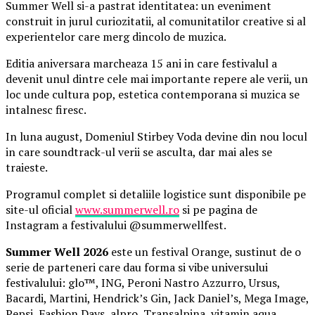
Summer Well si-a pastrat identitatea: un eveniment
construit in jurul curiozitatii, al comunitatilor creative si al
experientelor care merg dincolo de muzica.
Editia aniversara marcheaza 15 ani in care festivalul a
devenit unul dintre cele mai importante repere ale verii, un
loc unde cultura pop, estetica contemporana si muzica se
intalnesc firesc.
In luna august, Domeniul Stirbey Voda devine din nou locul
in care soundtrack-ul verii se asculta, dar mai ales se
traieste.
Programul complet si detaliile logistice sunt disponibile pe
site-ul oficial
www.summerwell.ro
si pe pagina de
Instagram a festivalului @summerwellfest.
Summer Well 2026
este un festival Orange, sustinut de o
serie de parteneri care dau forma si vibe universului
festivalului: glo™, ING, Peroni Nastro Azzurro, Ursus,
Bacardi, Martini, Hendrick’s Gin, Jack Daniel’s, Mega Image,
Pepsi, Fashion Days, alpro, Transalpina, vitamin aqua,