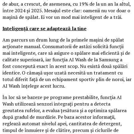
de abur, a crescut, de asemenea, cu 19% de la un an la altul,
între 2024 și 2025. Mesajul este clar: oamenii nu vor doar o
mașină de spălat. Ei vor un mod mai inteligent de a trăi.
Inteligență care se adaptează la tine
Am parcurs un drum lung de la primele mașini de spălat
acționate manual. Consumatorii de astăzi solicită funcții
mai inteligente, care să asigure o spălare mai eficientă și de
calitate superioară, iar funcția AI Wash de la Samsung a
fost concepută exact în acest scop. Nu există două spălări
identice. O cămașă ușor uzată necesită un tratament cu
totul diferit față de un echipament sportiv plin de noroi, iar
AI Wash înțelege acest lucru.
În loc să se bazeze pe programe prestabilite, funcția AI
Wash utilizează senzori integrați pentru a detecta
greutatea rufelor, a evalua țesătura și a optimiza spălarea
după gradul de murdărie. Pe baza acestor informații,
reglează automat nivelul apei, cantitatea de detergent,
timpul de înmuiere și de clătire, precum și ciclurile de