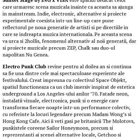
care urmaresc scena muzicala inainte ca aceasta sa ajunga
in mainstream. Indie, electronic, alternative si proiecte
experimentale coexista intr-un line-up care pune
reflectorul pe noua generatie de artisti si pe directiile in
care se indreapta muzica internationala. Pe aceasta scena
va urca si 2hollis, fenomenul alternativ al noii generatii, dar
si proiecte muzicale precum ZEP, Chalk sau duo-ul
napolitan Nu Genea.
Electro Punk Club
revine pentru al doilea an si continua
sa fie una dintre cele mai spectaculoase experiente ale
festivalului. Creat impreuna cu colectivul Space Objekt,
spatiul functioneaza ca un club imersiv inspirat de estetica
underground a Los Angeles-ului anilor ’70. Fatade neon,
instalatii vizuale, electronica, punk si o energie care
transforma fiecare noapte intr-un performance colectiv,
cu referinte la locuri legendare precum Madam Wong’s si
Hong Kong Cafe. Aici ii veti gasi pe britanicii The Molotovs,
punkistele coreene Sailor Honeymoon, precum si
reprezentanti ai scenei alternative locale, Getchoo si