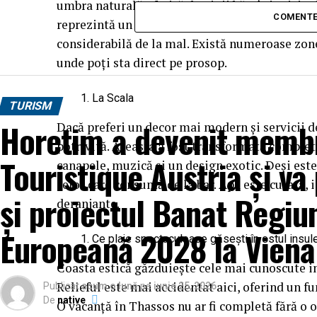
umbra naturală oferită de pinii bătrâni. Nisipul 
COMENTE
reprezintă un avantaj major pentru familii. Ve
considerabilă de la mal. Există numeroase zone
unde poți sta direct pe prosop.
La Scala
TURISM
Horetim a devenit membr
Dacă preferi un decor mai modern și servicii de
potrivită. Aceasta a fost transformată complet 
Touristique Austria și v
canapele, muzică și un design exotic. Deși este
celor care consumă de la bar. Apa este curată, i
și proiectul Banat Regi
deranjante.
Europeană 2028 la Viena
Ce plaje spectaculoase găsești în estul insul
Coasta estică găzduiește cele mai cunoscute im
Relieful este mai accidentat aici, oferind un 
Publicat
acum o lună
pe
iunie 25, 2026
De
native
O vacanță în Thassos nu ar fi completă fără o o