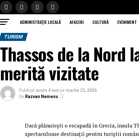
ADMINISTRAȚIE LOCALĂ
AFACERI
CULTURĂ
EVENIMENT
TURISM
Thassos de la Nord la
merită vizitate
Publicat
acum 4 luni
pe
martie 25, 2026
De
Razvan Nemesu
Dacă plănuiești o escapadă în Grecia, insula T
spectaculoase destinații pentru turiștii români