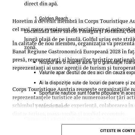
direct din apă.
Golden Beach
Horetim a devenit membră în Corps Touristique Aus
cel mai mare eveniment de socializare și networking
Localizată între satele Panagia și Potamia, 
lungă plajă de pe insulă. Golful uriaș este stră
În calitate de nou membru, organizația va prezenta
zonă.
Banat Regiune Gastronomică Europeană 2028 în fața 
presă, reprezentanți ai birourilor turistice naționa
Nisipul are o nuanță aurie și o granulație foarte
reprezentanți ai unor agenții de turism și turoperat
Valurile apar destul de des aici din cauza expu
Ai la dispoziție sute de locuri de parcare și z
Corps Touristique Austria reunește organizațiile na
Sporturile nautice sunt foarte populare în aces
reprezentanțele turistice ale numeroaselor țări act
schimbul profesional de experiență, colaborarea în 
Marble Beach
dintre turism, mass-media și mediul economic.
Cunoscută oficial sub numele de Saliara, aceast
marmură albă care acoperă malul. Acestea fac c
Summer Lounge, organizat de Corps Touristique Austr
CITESTE IN CONT
asemănătoare cu cea din destinațiile exotice î