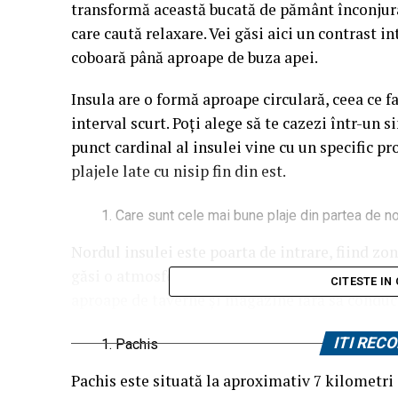
transformă această bucată de pământ înconjur
care caută relaxare. Vei găsi aici un contrast i
coboară până aproape de buza apei.
Insula are o formă aproape circulară, ceea ce f
interval scurt. Poți alege să te cazezi într-un si
punct cardinal al insulei vine cu un specific pr
plajele late cu nisip fin din est.
Care sunt cele mai bune plaje din partea de n
Nordul insulei este poarta de intrare, fiind zo
găsi o atmosferă vibrantă, cu multe facilități l
CITESTE IN
aproape de taverne și magazine fără să conduci
ITI RE
Pachis
Pachis este situată la aproximativ 7 kilometri