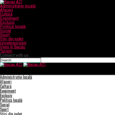
Administrație locală
Afaceri
Cultură
Eveniment
Exclusiv
Politică locală
Social
Sport
Știri din județ
Uncategorized
Viața în Bacău
Turism
Connect with us
Bacau AZI
Cafeaua Arabica, cea mai consumată cafea din lume
Administrație locală
Afaceri
Cultură
Eveniment
Exclusiv
Politică locală
Social
Sport
Știri din județ