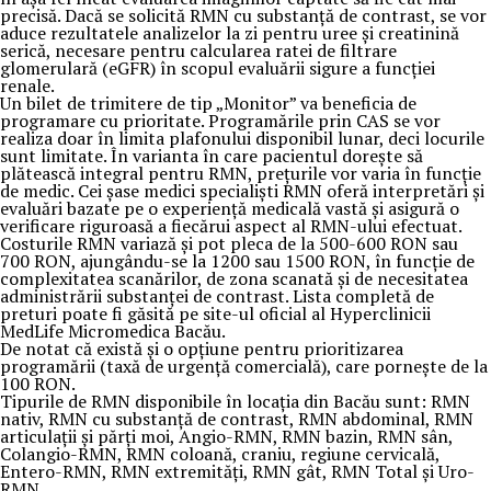
precisă. Dacă se solicită RMN cu substanță de contrast, se vor
aduce rezultatele analizelor la zi pentru uree și creatinină
serică, necesare pentru calcularea ratei de filtrare
glomerulară (eGFR) în scopul evaluării sigure a funcției
renale.
Un bilet de trimitere de tip „Monitor” va beneficia de
programare cu prioritate. Programările prin CAS se vor
realiza doar în limita plafonului disponibil lunar, deci locurile
sunt limitate. În varianta în care pacientul dorește să
plătească integral pentru RMN, prețurile vor varia în funcție
de medic. Cei șase medici specialiști RMN oferă interpretări și
evaluări bazate pe o experiență medicală vastă și asigură o
verificare riguroasă a fiecărui aspect al RMN-ului efectuat.
Costurile RMN variază și pot pleca de la 500-600 RON sau
700 RON, ajungându-se la 1200 sau 1500 RON, în funcție de
complexitatea scanărilor, de zona scanată și de necesitatea
administrării substanței de contrast. Lista completă de
preturi poate fi găsită pe site-ul oficial al Hyperclinicii
MedLife Micromedica Bacău.
De notat că există și o opțiune pentru prioritizarea
programării (taxă de urgență comercială), care pornește de la
100 RON.
Tipurile de RMN disponibile în locația din Bacău sunt: RMN
nativ, RMN cu substanță de contrast, RMN abdominal, RMN
articulații și părți moi, Angio-RMN, RMN bazin, RMN sân,
Colangio-RMN, RMN coloană, craniu, regiune cervicală,
Entero-RMN, RMN extremități, RMN gât, RMN Total și Uro-
RMN.