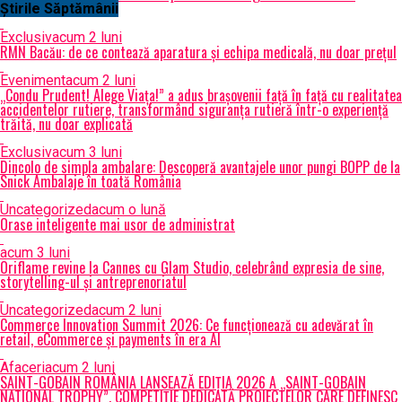
Știrile Săptămânii
Exclusiv
acum 2 luni
RMN Bacău: de ce contează aparatura și echipa medicală, nu doar prețul
Eveniment
acum 2 luni
„Condu Prudent! Alege Viața!” a adus brașovenii față în față cu realitatea
accidentelor rutiere, transformând siguranța rutieră într-o experiență
trăită, nu doar explicată
Exclusiv
acum 3 luni
Dincolo de simpla ambalare: Descoperă avantajele unor pungi BOPP de la
Snick Ambalaje în toată România
Uncategorized
acum o lună
Orase inteligente mai usor de administrat
acum 3 luni
Oriflame revine la Cannes cu Glam Studio, celebrând expresia de sine,
storytelling-ul și antreprenoriatul
Uncategorized
acum 2 luni
Commerce Innovation Summit 2026: Ce funcționează cu adevărat în
retail, eCommerce și payments în era AI
Afaceri
acum 2 luni
SAINT-GOBAIN ROMÂNIA LANSEAZĂ EDIȚIA 2026 A „SAINT-GOBAIN
NATIONAL TROPHY”, COMPETIȚIE DEDICATĂ PROIECTELOR CARE DEFINESC