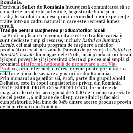
România
.
Festivalul
Suflet de România
încurajează comunitatea să se
conecteze la valorile autentice, la gusturile bune și la
tradițiile satului românesc prin intermediul unor experiențe
trăite într-un cadru natural în care este recreată lumea
rurală.
Tradiție pentru susținerea producătorilor locali
La Profi implicarea în comunitate este o tradiție căreia îi
sunt dedicate timp și resurse, inclusiv
Raftul cu Bunătăți
Locale
, cel mai amplu program de susținere a micilor
producători locali artizanali. Dincolo de prezența la
Raftul cu
Bunătăți Locale
din magazinele Profi, micii producători locali
își spun poveștile și își prezintă oferta și pe cea mai amplă și
premiată
platformă națională de promovare a lor, Via-
Profi
.ro, prin intermediul căreia oricine poate porni într-o
călătorie plină de savoare a gusturilor din România.
Prin numărul angajaților săi, Profi, parte din grupul Ahold
Delhaize, este în topul angajatorilor privați din România.
PROFI SUPER, PROFI GO și PROFI LOCO, formatele de
magazin ale rețelei, au o gamă de 5.000 de produse apreciate
de cei peste 1,6 milioane de clienți care zilnic își fac aici
cumpărăturile. Mai bine de 94% dintre aceste produse provin
de la parteneri din România.