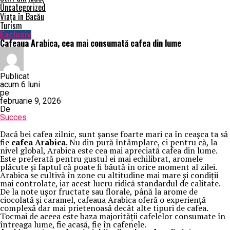
Uncategorized
Viața în Bacău
Turism
Exclusiv
Cafeaua Arabica, cea mai consumată cafea din lume
Publicat
acum 6 luni
pe
februarie 9, 2026
De
Succes
Dacă bei cafea zilnic, sunt șanse foarte mari ca în ceașca ta să
fie
cafea Arabica
. Nu din pură întâmplare, ci pentru că, la
nivel global, Arabica este cea mai apreciată cafea din lume.
Este preferată pentru gustul ei mai echilibrat, aromele
plăcute și faptul că poate fi băută în orice moment al zilei.
Arabica se cultivă în zone cu altitudine mai mare și condiții
mai controlate, iar acest lucru ridică standardul de calitate.
De la note ușor fructate sau florale, până la arome de
ciocolată și caramel, cafeaua Arabica oferă o experiență
complexă dar mai prietenoasă decât alte tipuri de cafea.
Tocmai de aceea este baza majorității cafelelor consumate în
întreaga lume, fie acasă, fie în cafenele.