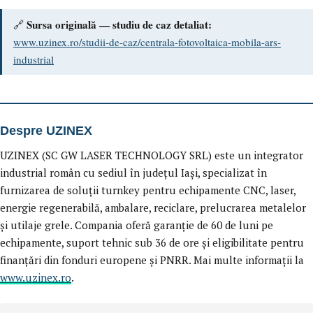
Sursa originală — studiu de caz detaliat:
🔗
www.uzinex.ro/studii-de-caz/centrala-fotovoltaica-mobila-ars-
industrial
Despre UZINEX
UZINEX (SC GW LASER TECHNOLOGY SRL) este un integrator
industrial român cu sediul în județul Iași, specializat în
furnizarea de soluții turnkey pentru echipamente CNC, laser,
energie regenerabilă, ambalare, reciclare, prelucrarea metalelor
și utilaje grele. Compania oferă garanție de 60 de luni pe
echipamente, suport tehnic sub 36 de ore și eligibilitate pentru
finanțări din fonduri europene și PNRR. Mai multe informații la
www.uzinex.ro
.