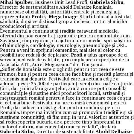
Mihai Spulber
, Business Unit Lead Profi,
Gabriela Sîrbu
,
Director de sustenabilitate Ahold Delhaize România,
numeroase oficialități, autorități centrale și locale și alți
reprezentanți
Profi
și
Mega Image
. Startul oficial a fost dat
sâmbătă, după ce distinsul grup a încheiat un tur al micilor
producători și artizani.
Evenimentul a continuat și tradiția caravanei medicale,
oferind din nou consultații gratuite pentru comunitatea din
Săvârșin și împrejurimi, cu ajutorul unor medici specialiști în
oftalmologie, cardiologie, neurologie, pneumologie și ORL.
Pentru a veni în sprijinul oamenilor, mai ales al celor cu
posibilitate redusă de deplasare,
Profi
a adus aproape de ei
servicii medicale de calitate, prin implicarea experților de la
Asociația ATI „Aurel Mogoșeanu” din Timișoara.
„Suflet de România este o oglindă pentru tot ceea ce este
frumos, bun și pentru ceea ce ne face bine și merită păstrat și
transmis mai departe. Festivalul care la actuala ediție a
adunat peste 25.000 de participanți veniți din toate colțurile
țării, dar și din afara granițelor, arată cum se pot consolida
comunitățile și susține micii producători locali, artizanii și
meșteșugarii români pentru a face în continuare ceea ce știu
ei cel mai bine. Festivalul nu are o miză economică pentru
Profi, dar aduce un câștig clar pentru români și pentru
România. Împreună învățăm cum să promovăm tradițiile și să
susținem comunități, să fim uniți în jurul valorilor autentice și
să redescoperim bucuria de a petrece timp împreună în
mijlocul naturii, mai conectați unii cu ceilalți”, declară
Gabriela Sîrbu
, Director de sustenabilitate
Ahold Delhaize