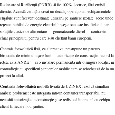
Redresare și Reziliență (PNRR) să fie 100% electrice, fără emisii
directe. Această cerință a creat un decalaj operațional: echipamentele
eligibile sunt frecvent destinate utilizării pe șantiere izolate, acolo unde
rețeaua publică de energie electrică lipsește sau este insuficientă, iar
soluțiile clasice de alimentare — generatoarele diesel — contravin
chiar principiului pentru care s-au cheltuit banii europeni.
Centrala fotovoltaică fixă, ca alternativă, presupune un parcurs
birocratic de minimum șase luni — autorizație de construcție, racord la
rețea, aviz ANRE — și o instalare permanentă într-o singură locație, în
contradicție cu specificul șantierelor mobile care se relochează de la un
proiect la altul.
Centrala fotovoltaică mobilă
livrată de UZINEX rezolvă simultan
ambele probleme: este integrată într-un container transportabil, nu
necesită autorizație de construcție și se redislocă împreună cu echipa
client la fiecare nou șantier.