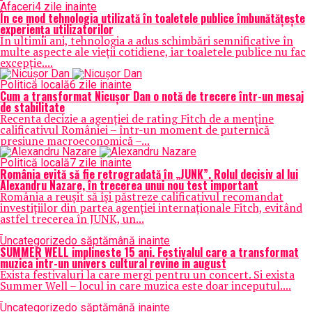
Afaceri
4 zile inainte
În ce mod tehnologia utilizată în toaletele publice îmbunătățește
experiența utilizatorilor
În ultimii ani, tehnologia a adus schimbări semnificative în
multe aspecte ale vieții cotidiene, iar toaletele publice nu fac
excepție....
Politică locală
6 zile inainte
Cum a transformat Nicușor Dan o notă de trecere într-un mesaj
de stabilitate
Recenta decizie a agenției de rating Fitch de a menține
calificativul României – într-un moment de puternică
presiune macroeconomică –...
Politică locală
7 zile inainte
România evită să fie retrogradată în „JUNK”. Rolul decisiv al lui
Alexandru Nazare, în trecerea unui nou test important
România a reușit să își păstreze calificativul recomandat
investițiilor din partea agenției internaționale Fitch, evitând
astfel trecerea în JUNK, un...
Uncategorized
o săptămână inainte
SUMMER WELL implineste 15 ani. Festivalul care a transformat
muzica intr-un univers cultural revine in august
Exista festivaluri la care mergi pentru un concert. Si exista
Summer Well – locul in care muzica este doar inceputul....
Uncategorized
o săptămână inainte