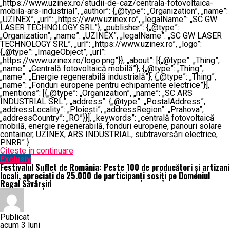
„https://www.uzinex.ro/studii-de-caz/centrala-fotovoltaica-
mobila-ars-industrial”, „author”: {„@type”: „Organization”, „name”:
„UZINEX”, „url”: „https://www.uzinex.ro”, „legalName”: „SC GW
LASER TECHNOLOGY SRL”}, „publisher”: {„@type”:
„Organization”, „name”: „UZINEX”, „legalName”: „SC GW LASER
TECHNOLOGY SRL”, „url”: „https://www.uzinex.ro”, „logo”:
{„@type”: „ImageObject”, „url”:
„https://www.uzinex.ro/logo.png”}}, „about”: [{„@type”: „Thing”,
„name”: „Centrală fotovoltaică mobilă”}, {„@type”: „Thing”,
„name”: „Energie regenerabilă industrială”}, {„@type”: „Thing”,
„name”: „Fonduri europene pentru echipamente electrice”}],
„mentions”: [{„@type”: „Organization”, „name”: „SC ARS
INDUSTRIAL SRL”, „address”: {„@type”: „PostalAddress”,
„addressLocality”: „Ploiești”, „addressRegion”: „Prahova”,
„addressCountry”: „RO”}}], „keywords”: „centrală fotovoltaică
mobilă, energie regenerabilă, fonduri europene, panouri solare
container, UZINEX, ARS INDUSTRIAL, subtraversări electrice,
PNRR” }
Citeste in continuare
Exclusiv
Festivalul Suflet de România: Peste 100 de producători și artizani
locali, apreciați de 25.000 de participanți sosiți pe Domeniul
Regal Săvârșin
Publicat
acum 3 luni