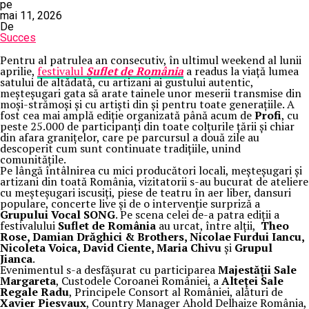
pe
mai 11, 2026
De
Succes
Pentru al patrulea an consecutiv, în ultimul weekend al lunii
aprilie,
festivalul
Suflet de România
a readus la viață lumea
satului de altădată, cu artizani ai gustului autentic,
meșteșugari gata să arate tainele unor meserii transmise din
moși-strămoși și cu artiști din și pentru toate generațiile. A
fost cea mai amplă ediție organizată până acum de
Profi
, cu
peste 25.000 de participanți din toate colțurile țării și chiar
din afara granițelor, care pe parcursul a două zile au
descoperit cum sunt continuate tradițiile, unind
comunitățile.
Pe lângă întâlnirea cu mici producători locali, meșteșugari și
artizani din toată România, vizitatorii s-au bucurat de ateliere
cu meșteșugari iscusiți, piese de teatru în aer liber, dansuri
populare, concerte live și de o intervenție surpriză a
Grupului Vocal SONG
. Pe scena celei de-a patra ediții a
festivalului
Suflet de România
au urcat, între alții,
Theo
Rose, Damian Drăghici & Brothers, Nicolae Furdui Iancu,
Nicoleta Voica, David Ciente, Maria Chivu
și
Grupul
Jianca
.
Evenimentul s-a desfășurat cu participarea
Majestății Sale
Margareta
, Custodele Coroanei României, a
Alteței Sale
Regale Radu
, Principele Consort al României, alături de
Xavier Piesvaux
, Country Manager Ahold Delhaize România,