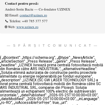
Contact pentru presă:
Andrei-Sorin Baciu — Co-fondator UZINEX
📧 Email:
contact@uzinex.ro
📞 Telefon: +40 785 377 577
🌐 Web:
www.uzinex.ro
— S F Â R Ș I T C O M U N I C A T —
{ „@context”: „https://schema.org”, „@type”: „NewsArticle”,
„articleSection”: „Press Release”, „genre”: „Press Release”,
„headline”: „UZINEX livrează prima centrală fotovoltaică mobilă
din România către ARS INDUSTRIAL”, „alternativeHeadline”:
„Soluția elimină autorizația de construcție pentru proiectele
alimentate cu energie regenerabilă pe fonduri europene”,
„description”: „UZINEX (SC GW LASER TECHNOLOGY SRL) a
livrat prima centrală fotovoltaică mobilă din România către SC
ARS INDUSTRIAL SRL, companie din Ploiești. Soluția
alimentează un echipament 100% electric de subtraversări
orizontale.”, „datePublished”: „2026-05-25T10:00:00+03:00”,
„dateModified”: „2026-05-25T10:00:00+03:00”, „inLanguage”:
„ro-RO”, „isAccessibleForFree”: true, „url”: