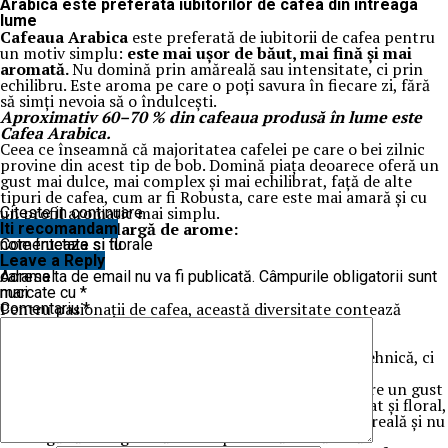
Arabica este preferata iubitorilor de cafea din intreaga
lume
Cafeaua Arabica
este preferată de iubitorii de cafea pentru
un motiv simplu:
este mai ușor de băut, mai fină și mai
aromată.
Nu domină prin amăreală sau intensitate, ci prin
echilibru. Este aroma pe care o poți savura în fiecare zi, fără
să simți nevoia să o îndulcești.
Aproximativ 60–70 % din cafeaua produsă în lume este
Cafea Arabica.
Ceea ce înseamnă că majoritatea cafelei pe care o bei zilnic
provine din acest tip de bob. Domină piața deoarece oferă un
gust mai dulce, mai complex și mai echilibrat, față de alte
tipuri de cafea, cum ar fi Robusta, care este mai amară și cu
un profil aromatic mai simplu.
Citeste in continuare
Oferă o paletă largă de arome:
Iti recomandam
note fructate și florale
Comenteaza si tu
ciocolată
Leave a Reply
caramel
Adresa ta de email nu va fi publicată.
Câmpurile obligatorii sunt
nuci
marcate cu
*
Pentru pasionații de cafea, această diversitate contează
Comentariu
*
enorm.
Arabica vs Robusta
Pentru majoritatea oamenilor, diferența nu e una tehnică, ci
una pe care o simte imediat în ceașcă.
Arabica
este cafeaua mai blândă, mai echilibrată. Are un gust
mai prietenos, cu arome care pot merge de la fructat și floral,
până la ciocolată sau caramel. Nu te lovește cu amăreală și nu
te obligă să adaugi zahăr sau lapte ca să fie băubilă.