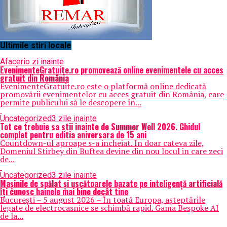
Ultimile stiri locale
Afaceri
o zi inainte
EvenimenteGratuite.ro promovează online evenimentele cu acces
gratuit din România
EvenimenteGratuite.ro este o platformă online dedicată
promovării evenimentelor cu acces gratuit din România, care
permite publicului să le descopere în...
Uncategorized
3 zile inainte
Tot ce trebuie sa stii inainte de Summer Well 2026. Ghidul
complet pentru editia aniversara de 15 ani
Countdown-ul aproape s-a incheiat. In doar cateva zile,
Domeniul Stirbey din Buftea devine din nou locul in care zeci
de...
Uncategorized
3 zile inainte
Mașinile de spălat și uscătoarele bazate pe inteligență artificială
îți cunosc hainele mai bine decât tine
București – 5 august 2026 – În toată Europa, așteptările
legate de electrocasnice se schimbă rapid. Gama Bespoke AI
de la...