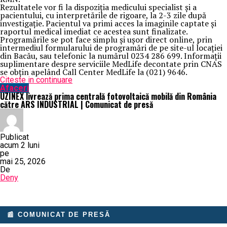
Rezultatele vor fi la dispoziția medicului specialist și a
pacientului, cu interpretările de rigoare, la 2-3 zile după
investigație. Pacientul va primi acces la imaginile captate și
raportul medical imediat ce acestea sunt finalizate.
Programările se pot face simplu și ușor direct online, prin
intermediul formularului de programări de pe site-ul locației
din Bacău, sau telefonic la numărul 0234 286 699. Informații
suplimentare despre serviciile MedLife decontate prin CNAS
se obțin apelând Call Center MedLife la (021) 9646.
Citeste in continuare
Afaceri
UZINEX livrează prima centrală fotovoltaică mobilă din România
către ARS INDUSTRIAL | Comunicat de presă
Publicat
acum 2 luni
pe
mai 25, 2026
De
Deny
📰 COMUNICAT DE PRESĂ