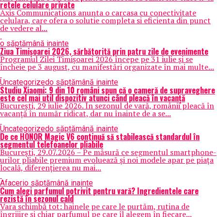
retele celulare private
Axis Communications anunta o carcasa cu conectivitate
celulara, care ofera o solutie completa si eficienta din punct
de vedere al...
o săptămână inainte
Ziua Timișoarei 2026, sărbătorită prin patru zile de evenimente
Programul Zilei Timișoarei 2026 începe pe 31 iulie și se
încheie pe 3 august, cu manifestări organizate în mai multe...
Uncategorized
o săptămână inainte
Studiu Xiaomi: 9 din 10 români spun că o cameră de supraveghere
este cel mai util dispozitiv atunci când pleacă în vacanță
București, 29 iulie 2026. În sezonul de vară, românii pleacă în
vacanță în număr ridicat, dar nu înainte de a se...
Uncategorized
o săptămână inainte
De ce HONOR Magic V6 continuă să stabilească standardul în
segmentul telefoanelor pliabile
București, 29.07.2026 – Pe măsură ce segmentul smartphone-
urilor pliabile premium evoluează și noi modele apar pe piața
locală, diferențierea nu mai...
Afaceri
o săptămână inainte
Cum alegi parfumul potrivit pentru vară? Ingredientele care
rezistă în sezonul cald
Vara schimbă tot: hainele pe care le purtăm, rutina de
îngrijire și chiar parfumul pe care îl alegem în fiecare...