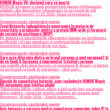
HONOR Magic V6: designul care se poartă
HONOR propune o nouă perspectivă asupra telefoanelor
pliabile: din dispozitive tehnologice în accesorii de stil
personal București, 31.07.2026: După prezentarea...
Uncategorized
o săptămână inainte
Zyxel Networks îmbunătățește guvernanța în materie de
securitate a produselor pentru a proteja IMM-urile și furnizorii
de servicii de gestionare (MSP)
Pe măsură ce amenințările cibernetice bazate pe inteligența
artificială (AI) iau amploare și reglementările privind
securitatea cibernetică devin tot mai...
Uncategorized
o săptămână inainte
Care este diferența dintre un brand coreean și unul european? Și
de ce Geek & Gorgeous a împrumutat trăsături coreene
Am stabilit deja două lucruri: ce înseamnă K-Beauty și faptul
că un brand ca Geek & Gorgeous — deși pare...
Uncategorized
o săptămână inainte
Dincolo de capacitatea bateriei: cum regândește HONOR Magic
V6 autonomia unui telefon pliabil
Tehnologia siliciu-carbon aduce 6.660 mAh într-un design
ultra-subțire, construit pentru utilizare pe termen lung
București, 30 iulie 2026 – Există momente...
Uncategorized
o săptămână inainte
Axis lanseaza o carcasa pentru conectarea camerelor video IP la