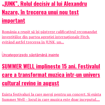
„JUNK”. Rolul decisiv al lui Alexandru
Nazare, în trecerea unui nou test
important
România a reușit să își păstreze calificativul recomandat
investițiilor din partea agenției internaționale Fitch,
evitând astfel trecerea în JUNK, un...
Uncategorized
o săptămână inainte
SUMMER WELL implineste 15 ani. Festivalul
care a transformat muzica intr-un univers
cultural revine in august
Exista festivaluri la care mergi pentru un concert. Si exista
Summer Well – locul in care muzica este doar inceputul....