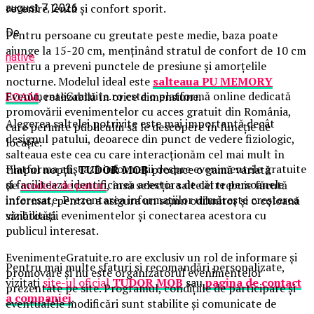
revenire lentă și confort sporit.
august 7, 2026
De
Pentru persoane cu greutate peste medie, baza poate
ajunge la 15-20 cm, menținând stratul de confort de 10 cm
native
pentru a preveni punctele de presiune și amorțelile
nocturne. Modelul ideal este
salteaua PU MEMORY
EvenimenteGratuite.ro este o platformă online dedicată
FOAM
, realizabilă în orice dimensiune.
promovării evenimentelor cu acces gratuit din România,
Alegerea saltelei potrivite este mai importantă decât
care permite publicului să le descopere în funcție de
designul patului, deoarece din punct de vedere fiziologic,
locație.
salteaua este cea cu care interacționăm cel mai mult în
Platforma afișează informații despre evenimentele gratuite
timpul nopții.
TUDOR MOB
produce o gamă variată
și facilitează identificarea acestora de către persoanele
de
modele de paturi
, însă selecția saltelei trebuie făcută
interesate. Prezentarea informațiilor urmărește creșterea
informat, pentru a asigura un somn odihnitor și o coloană
vizibilității evenimentelor și conectarea acestora cu
sănătoasă.
publicul interesat.
EvenimenteGratuite.ro are exclusiv un rol de informare și
Pentru mai multe sfaturi și recomandări personalizate,
promovare și nu este organizatorul evenimentelor
vizitați
site-ul oficial
TUDOR MOB
sau
pagina de contact
prezentate pe site. Programul, condițiile de participare și
a companiei
.
eventualele modificări sunt stabilite și comunicate de