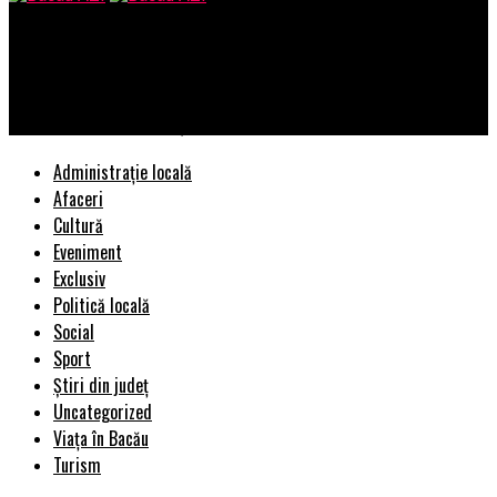
Bacau AZI
Cum alegi salteaua perfectă pentru un somn odihnitor –
recomandările specialiștilor TUDOR MOB pentru fiecare vârstă
Administrație locală
Afaceri
Cultură
Eveniment
Exclusiv
Politică locală
Social
Sport
Știri din județ
Uncategorized
Viața în Bacău
Turism