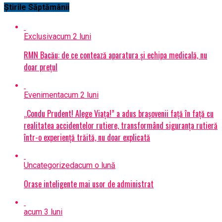
Știrile Săptămânii
Exclusiv
acum 2 luni
RMN Bacău: de ce contează aparatura și echipa medicală, nu
doar prețul
Eveniment
acum 2 luni
„Condu Prudent! Alege Viața!” a adus brașovenii față în față cu
realitatea accidentelor rutiere, transformând siguranța rutieră
într-o experiență trăită, nu doar explicată
Uncategorized
acum o lună
Orase inteligente mai usor de administrat
acum 3 luni