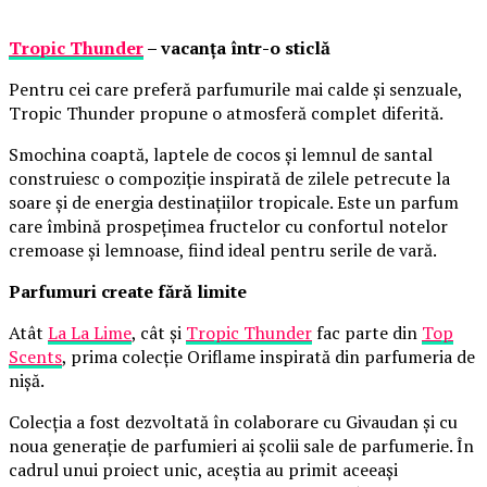
Tropic Thunder
– vacanța într-o sticlă
Pentru cei care preferă parfumurile mai calde și senzuale,
Tropic Thunder propune o atmosferă complet diferită.
Smochina coaptă, laptele de cocos și lemnul de santal
construiesc o compoziție inspirată de zilele petrecute la
soare și de energia destinațiilor tropicale. Este un parfum
care îmbină prospețimea fructelor cu confortul notelor
cremoase și lemnoase, fiind ideal pentru serile de vară.
Parfumuri create fără limite
Atât
La La Lime
, cât și
Tropic Thunder
fac parte din
Top
Scents
, prima colecție Oriflame inspirată din parfumeria de
nișă.
Colecția a fost dezvoltată în colaborare cu Givaudan și cu
noua generație de parfumieri ai școlii sale de parfumerie. În
cadrul unui proiect unic, aceștia au primit aceeași