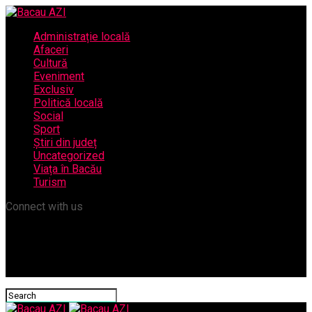
Administrație locală
Afaceri
Cultură
Eveniment
Exclusiv
Politică locală
Social
Sport
Știri din județ
Uncategorized
Viața în Bacău
Turism
Connect with us