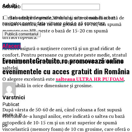
Adulți
Site web
Pentru adulții de peste 30 de ani, se recomandă o bază de
Salvează-mi numele, emailul și site-ul web în acest
navigator pentru data viitoare când o să comentez.
confort elastică, dar nu mai groasă de 10 cm, din spumă
memory sau HR, peste o bază de 15-20 cm spumă
ultraortopedică.
Afaceri
Aceasta asigură o susținere corectă și un grad ridicat de
confort. Pentru persoane cu greutate peste medie, stratul
EvenimenteGratuite.ro promovează online
de bază poate crește la 25 cm, pentru a evita deformarea
saltelei.
evenimentele cu acces gratuit din România
O alegere excelentă este
salteaua ULTRA HR PU FOAM
,
disponibilă în orice dimensiune și grosime.
Vârstnici
Publicat
După vârsta de 50-60 de ani, când coloana a fost supusă
acum o zi
efortului de-a lungul anilor, este indicată o saltea cu bază
ortopedică de 10-15 cm și un strat superior de spumă
pe
viscoelastică (memory foam) de 10 cm grosime, care oferă o