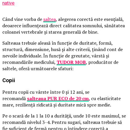
native
Când vine vorba de
saltea
, alegerea corectă este esențială,
deoarece influențează direct calitatea somnului, sănătatea
coloanei vertebrale și starea generală de bine.
Salteaua trebuie aleasă în funcție de duritate, formă,
structură, dimensiune, husă și alte criterii, ținând cont de
nevoile individuale. În funcție de greutate, vârstă și
recomandările medicului,
TUDOR MOB
, producător de
saltele, oferă următoarele sfaturi:
Copii
Pentru copii cu vârste între 0 și 12 ani, se
recomandă
salteaua PUR ECO de 20 cm
, cu elasticitate
mare, reziliență ridicată și duritate mică spre medie.
Pe o scară de la 1 la 10 a durității, unde 10 este maximul, se
recomandă nivelul 3-4. Pentru sugari, salteaua trebuie să
fie suficient de fermă pentru o întindere corectă a