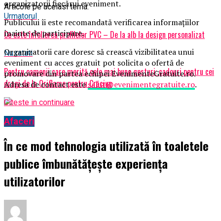
organizatorii fiecărui eveniment.
Articole pe aceiasi tema:
Urmatorul
Publicului îi este recomandată verificarea informațiilor
înainte de participare.
Ce este înfolierea profilelor PVC – De la alb la design personalizat
Organizatorii care doresc să crească vizibilitatea unui
Nu ratati
eveniment cu acces gratuit pot solicita o ofertă de
Pentru oamenii care merită cele mai bune gesturi: cadouri pentru cei
promovare din partea echipei EvenimenteGratuite.ro.
dragi de la Oriflame pentru Crăciun
Adresa de contact este
salut@evenimentegratuite.ro
.
Citeste in continuare
Afaceri
În ce mod tehnologia utilizată în toaletele
publice îmbunătățește experiența
utilizatorilor