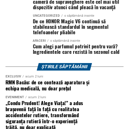
cameră de supraveghere este cel mai util
devenit unul dintre cele mai importante repere ale verii,
dispozitiv atunci când pleacă în vacanță
un loc unde cultura pop, estetica contemporana si
UNCATEGORIZED
o săptămână inainte
muzica se intalnesc firesc.
De ce HONOR Magic V6 continuă să
stabilească standardul în segmentul
In luna august, Domeniul Stirbey Voda devine din nou
telefoanelor pliabile
locul in care soundtrack-ul verii se asculta, dar mai ales
AFACERI
o săptămână inainte
se traieste.
Cum alegi parfumul potrivit pentru vară?
Ingredientele care rezistă în sezonul cald
Programul complet si detaliile logistice sunt disponibile
pe site-ul oficial
www.summerwell.ro
si pe pagina de
ȘTIRILE SĂPTĂMÂNII
Instagram a festivalului @summerwellfest.
EXCLUSIV
acum 2 luni
RMN Bacău: de ce contează aparatura și
Summer Well 2026
este un festival Orange, sustinut de
echipa medicală, nu doar prețul
o serie de parteneri care dau forma si vibe universului
festivalului: glo™, ING, Peroni Nastro Azzurro, Ursus,
EVENIMENT
acum 2 luni
„Condu Prudent! Alege Viața!” a adus
Bacardi, Martini, Hendrick’s Gin, Jack Daniel’s, Mega
brașovenii față în față cu realitatea
Image, Pepsi, Fashion Days, alpro, Transalpina, vitamin
accidentelor rutiere, transformând
aqua, Lay’s, e-on, FABIZ, Bucharest Business School,
siguranța rutieră într-o experiență
biciclop, syoss, Persil, Sensodyne, InterContinental
trăită, nu doar explicată