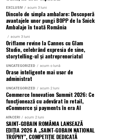
Athénée Palace, alka, Secom.
EXCLUSIV
acum 3 luni
Dincolo de simpla ambalare: Descoperă
Abonamentele pot fi achizitionate de pe summerwell.ro,
avantajele unor pungi BOPP de la Snick
la pretul de 513 lei + taxe. De asemenea, sunt disponibile
Ambalaje în toată România
si bilete de o zi la pretul de 351 lei + taxe pentru vineri si
acum 3 luni
sambata, iar pentru duminica costul biletului este de
Oriflame revine la Cannes cu Glam
426 lei + taxe.
Studio, celebrând expresia de sine,
storytelling-ul și antreprenoriatul
UNCATEGORIZED
acum o lună
Orase inteligente mai usor de
administrat
UNCATEGORIZED
acum 2 luni
Commerce Innovation Summit 2026: Ce
funcționează cu adevărat în retail,
eCommerce și payments în era AI
AFACERI
acum 2 luni
SAINT-GOBAIN ROMÂNIA LANSEAZĂ
EDIȚIA 2026 A „SAINT-GOBAIN NATIONAL
TROPHY”, COMPETIȚIE DEDICATĂ