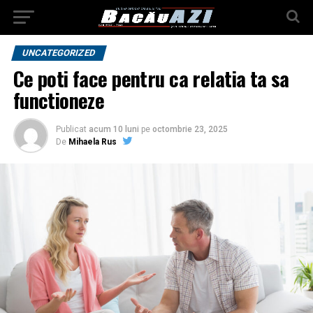
UNCATEGORIZED
Ce poti face pentru ca relatia ta sa
functioneze
Publicat
acum 10 luni
pe
octombrie 23, 2025
De
Mihaela Rus