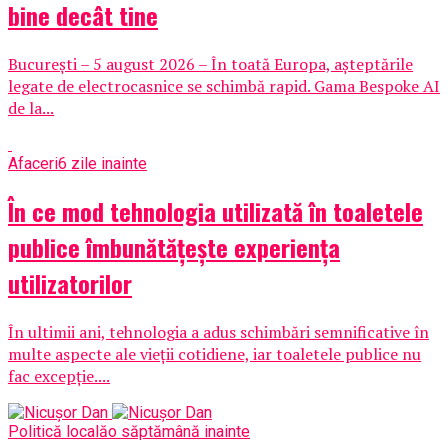
bine decât tine
București – 5 august 2026 – În toată Europa, așteptările
legate de electrocasnice se schimbă rapid. Gama Bespoke AI
de la...
Afaceri
6 zile inainte
În ce mod tehnologia utilizată în toaletele
publice îmbunătățește experiența
utilizatorilor
În ultimii ani, tehnologia a adus schimbări semnificative în
multe aspecte ale vieții cotidiene, iar toaletele publice nu
fac excepție....
Politică locală
o săptămână inainte