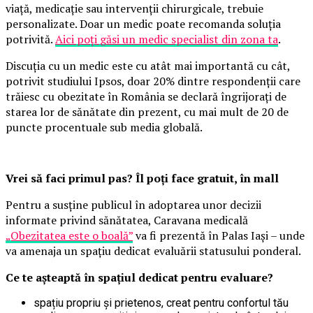
viață, medicație sau intervenții chirurgicale, trebuie
personalizate. Doar un medic poate recomanda soluția
potrivită.
Aici poți găsi un medic specialist din zona ta
.
Discuția cu un medic este cu atât mai importantă cu cât,
potrivit studiului Ipsos, doar 20% dintre respondenții care
trăiesc cu obezitate în România se declară îngrijorați de
starea lor de sănătate din prezent, cu mai mult de 20 de
puncte procentuale sub media globală.
Vrei să faci primul pas? Îl poți face gratuit, în mall
Pentru a susține publicul în adoptarea unor decizii
informate privind sănătatea, Caravana medicală
„Obezitatea este o boală”
va fi prezentă în Palas Iași – unde
va amenaja un spațiu dedicat evaluării statusului ponderal.
Ce te așteaptă în spațiul dedicat pentru evaluare?
spațiu propriu și prietenos, creat pentru confortul tău