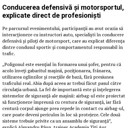
Conducerea defensivă și motorsportul,
explicate direct de profesioniști
Pe parcursul evenimentului, participanții au avut ocazia să
interacționeze cu instructori auto, specialiști în conducere
defensivă și piloți de motorsport, care au explicat diferența
dintre condusul sportiv și comportamentul responsabil în
trafic.
„Poligonul este esențial în formarea unui șofer, pentru că
acolo înveți gabaritul mașinii, poziționarea, frânarea,
utilizarea oglinzilor și reacțiile de bază, fără presiunea
traficului real. Abia după aceea ar trebui făcut pasul către
circulația urbană. La fel de importantă este și înțelegerea
sistemelor de siguranță ale mașinii: airbag-ul este proiectat
să funcționeze împreună cu centura de siguranță, iar fără
centură corpul ajunge prea repede în contact cu airbag-ul,
care poate deveni periculos în loc să protejeze. Cele două
sisteme trebuie privite ca un ansamblu de siguranță”,
explică Alexandru Păun, trainer Academia Titi Aur.