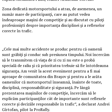
Zona dedicată motorsportului a atras, de asemenea, un
număr mare de participanți, care au putut vedea
îndeaproape mașini de competiție și au discutat cu piloți
profesioniști despre importanța disciplinei și a reflexelor
corecte în trafic.
„Cele mai multe accidente se produc pentru că oamenii
sunt grăbiți și conduc sub presiunea timpului. Noi încercăm
să le transmitem că viața de zi cu zi nu este o probă
specială de raliu și că prioritatea trebuie să fie întotdeauna
siguranța. Am venit la acest eveniment pentru a fi mai
aproape de comunitatea din Brașov și pentru a le arăta
oamenilor că motorsportul înseamnă, înainte de toate,
disciplină, responsabilitate și siguranță. Pe lângă
prezentarea mașinilor de competiție, încercăm să le
explicăm participanților cât de importante sunt reflexele
corecte și deciziile responsabile în trafic”, a declarat Andrei
Gîrtofan, pilot la ProRally.