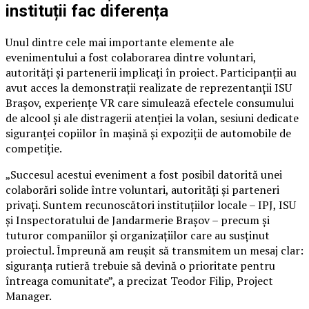
instituții fac diferența
Unul dintre cele mai importante elemente ale
evenimentului a fost colaborarea dintre voluntari,
autorități și partenerii implicați în proiect. Participanții au
avut acces la demonstrații realizate de reprezentanții ISU
Brașov, experiențe VR care simulează efectele consumului
de alcool și ale distragerii atenției la volan, sesiuni dedicate
siguranței copiilor în mașină și expoziții de automobile de
competiție.
„Succesul acestui eveniment a fost posibil datorită unei
colaborări solide între voluntari, autorități și parteneri
privați. Suntem recunoscători instituțiilor locale – IPJ, ISU
și Inspectoratului de Jandarmerie Brașov – precum și
tuturor companiilor și organizațiilor care au susținut
proiectul. Împreună am reușit să transmitem un mesaj clar:
siguranța rutieră trebuie să devină o prioritate pentru
întreaga comunitate”, a precizat Teodor Filip, Project
Manager.