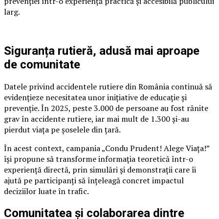
prevenției într-o experiență practică și accesibilă publicului
larg.
Siguranța rutieră, adusă mai aproape
de comunitate
Datele privind accidentele rutiere din România continuă să
evidențieze necesitatea unor inițiative de educație și
prevenție. În 2025, peste 3.000 de persoane au fost rănite
grav în accidente rutiere, iar mai mult de 1.300 și-au
pierdut viața pe șoselele din țară.
În acest context, campania „Condu Prudent! Alege Viața!”
își propune să transforme informația teoretică într-o
experiență directă, prin simulări și demonstrații care îi
ajută pe participanți să înțeleagă concret impactul
deciziilor luate în trafic.
Comunitatea și colaborarea dintre