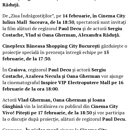
Răduță.
De „Ziua Îndrăgostiților”, pe
14 februarie, în Cinema City
Iulius Mall Suceava, de la 18:30
, spectatorii sunt invitați
la film alături de regizorul
Paul Decu
și de actorii
Sergiu
Costache, Vlad si Oana Gherman, Alexandra Răduță.
Cineplexx Băneasa Shopping City București
găzduiește o
proiecție specială în prezența întregii echipe pe
15
februarie, de la 17:30.
În
Craiova
, regizorul
Paul Decu
și actorii
Sergiu
Costache, Azaleea Necula și Oana Gherman
vor ajunge
la cinematograful
Inspire VIP Electroputere Mall pe 16
februarie de la ora 18:00
.
Actorii
Vlad Gherman, Oana Gherman și Ioana
Ginghină
vin la întâlnirea cu publicul din
Cinema City
Vivo! Pitești pe 17 februarie, de la 18:30
și vor participa
la o discuție după proiecție, alături de regizorul
Paul Decu.
Caravana
„În pielea mea”
ajunge la
Cinema City