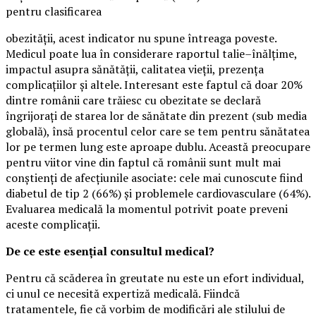
pentru clasificarea
obezității, acest indicator nu spune întreaga poveste.
Medicul poate lua în considerare raportul talie–înălțime,
impactul asupra sănătății, calitatea vieții, prezența
complicațiilor și altele. Interesant este faptul că doar 20%
dintre românii care trăiesc cu obezitate se declară
îngrijorați de starea lor de sănătate din prezent (sub media
globală), însă procentul celor care se tem pentru sănătatea
lor pe termen lung este aproape dublu. Această preocupare
pentru viitor vine din faptul că românii sunt mult mai
conștienți de afecțiunile asociate: cele mai cunoscute fiind
diabetul de tip 2 (66%) și problemele cardiovasculare (64%).
Evaluarea medicală la momentul potrivit poate preveni
aceste complicații.
De ce este esențial consultul medical?
Pentru că scăderea în greutate nu este un efort individual,
ci unul ce necesită expertiză medicală. Fiindcă
tratamentele, fie că vorbim de modificări ale stilului de