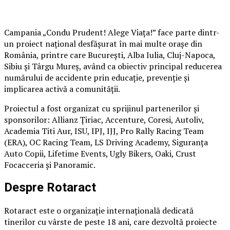
Campania „Condu Prudent! Alege Viața!” face parte dintr-
un proiect național desfășurat în mai multe orașe din
România, printre care București, Alba Iulia, Cluj-Napoca,
Sibiu și Târgu Mureș, având ca obiectiv principal reducerea
numărului de accidente prin educație, prevenție și
implicarea activă a comunității.
Proiectul a fost organizat cu sprijinul partenerilor și
sponsorilor: Allianz Țiriac, Accenture, Coresi, Autoliv,
Academia Titi Aur, ISU, IPJ, IJJ, Pro Rally Racing Team
(ERA), OC Racing Team, LS Driving Academy, Siguranța
Auto Copii, Lifetime Events, Ugly Bikers, Oaki, Crust
Focacceria și Panoramic.
Despre Rotaract
Rotaract este o organizație internațională dedicată
tinerilor cu vârste de peste 18 ani, care dezvoltă proiecte