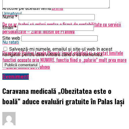
Articole pe aceiasi tema:
prima
Urmatorul
Nume
*
De ce ar trebui să optezi pentru o firmă de contabilitate cu servicii
Email
*
personalizate – Ziarul Incisiv de Prahova
Site web
Nu ratati
Salvează-mi numele, emailul și site-ul web în acest
Directorul Poliției Locale Ploiești (nasul edilului) si-a aratat limitele
navigator pentru data viitoare când o să comentez.
functiei ocupate prin NUMIRE, functia fiind o „palarie” mult prea mare
– Ziarul Incisiv de Prahova
Eveniment
Caravana medicală „Obezitatea este o
boală” aduce evaluări gratuite în Palas Iași