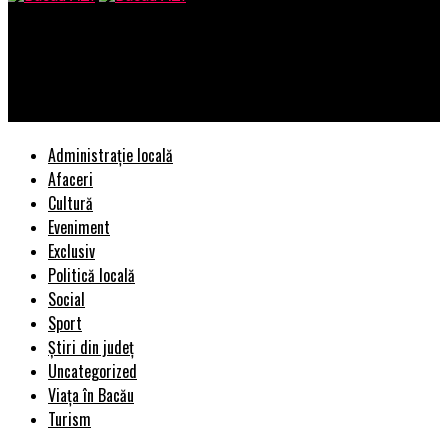
Bacau AZI
Pe 25 mai, dupa 3 ani de asteptare, este posibil sa apara un
mic cutremur – Ziarul Incisiv de Prahova
Administrație locală
Afaceri
Cultură
Eveniment
Exclusiv
Politică locală
Social
Sport
Știri din județ
Uncategorized
Viața în Bacău
Turism