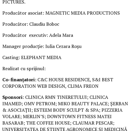
PICTURES.
Producător asociat: MAGNETIC MEDIA PRODUCTIONS
Producător: Claudiu Boboc
Producător executiv: Adela Mara
Manager producție: Iulia Cezara Roșu
Casting: ELEPHANT MEDIA
Realizat cu sprijinul:
Co-finanțatori:
C&C HOUSE RESIDENCE, S&I BEST
CORPORATION WEB DESIGN, CLIMA FREON
Sponsori
: CLINICA RMN TINERETULUI; CLINICA
IMAMED; OMV PETROM; MIKO BEAUTY PALACE; ȘERBAN
& ASOCIAȚII; ESTEEM BODY SCULPT & SPA; PIZZERIA
VOLARE; MERLIN’S; DOWNTOWN FITNESS MATEI
BASARAB; THE COFFEE HOUSE; CLAUMAR PESCAR;
UNIVERSITATEA DE ȘTIINȚE AGRONOMICE ȘI MEDICINĂ