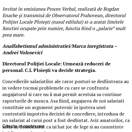
Invitat în emisiunea Proces Verbal, realizată de Bogdan
Enache și transmisă de Observatorul Prahovean, directorul
Poliției Locale Ploiești (nasul edilului) si-a aratat limitele
functiei ocupate prin numire, functia fiind o „palarie” mult
prea mare.
Analfabetismul administratiei/Marca inregistrata –
Andrei Volosevici
Directorul Poliției Locale: Urmează reduceri de
personal. C.L Ploiești va decide strategia.
Concedierile salariatilor ale caror posturi se desfiinteaza au
in vedere tocmai problemele cu care se confrunta
angajatorul si care nu ii mai permit acestuia sa continue
raporturile de munca. Asa fiind, angajarea de noi salariati
constituie un argument puternic in ipoteza unei
contestatii impotriva deciziei de concediere, introdusa de
un salariat al carui post a fost desfiintat. Aviz amatorilor, ca
astia au demonstrat ca isi bat joc de lege si au cunostinte
Citeste in continuare