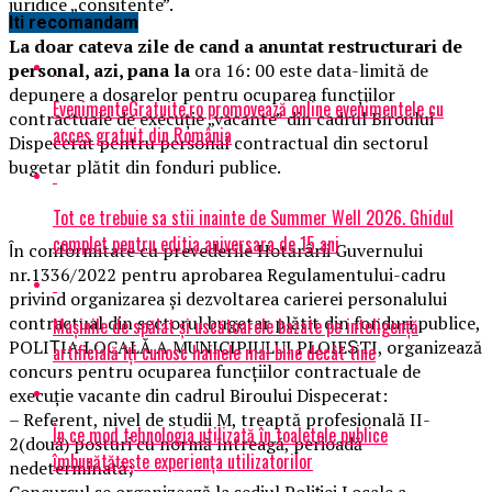
juridice „consitente”.
Iti recomandam
La doar cateva zile de cand a anuntat restructurari de
personal, azi, pana la
ora 16: 00 este data-limită de
depunere a dosarelor pentru ocuparea funcţiilor
EvenimenteGratuite.ro promovează online evenimentele cu
contractuale de execuţie „vacante” din cadrul Biroului
acces gratuit din România
Dispecerat pentru personal contractual din sectorul
bugetar plătit din fonduri publice.
Tot ce trebuie sa stii inainte de Summer Well 2026. Ghidul
complet pentru editia aniversara de 15 ani
Ȋn conformitate cu prevederile Hotărȃrii Guvernului
nr.1336/2022 pentru aprobarea Regulamentului-cadru
privind organizarea şi dezvoltarea carierei personalului
contractual din sectorul bugetar plătit din fonduri publice,
Mașinile de spălat și uscătoarele bazate pe inteligență
POLIṬIA LOCALĂ A MUNICIPIULUI PLOIEṢTI, organizează
artificială îți cunosc hainele mai bine decât tine
concurs pentru ocuparea funcţiilor contractuale de
execuţie vacante din cadrul Biroului Dispecerat:
– Referent, nivel de studii M, treaptă profesională II-
În ce mod tehnologia utilizată în toaletele publice
2(două) posturi cu normă întreagă, perioadă
îmbunătățește experiența utilizatorilor
nedeterminată;
Concursul se organizează la sediul Poliṭiei Locale a