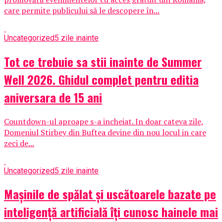
care permite publicului să le descopere în...
Uncategorized
5 zile inainte
Tot ce trebuie sa stii inainte de Summer
Well 2026. Ghidul complet pentru editia
aniversara de 15 ani
Countdown-ul aproape s-a incheiat. In doar cateva zile,
Domeniul Stirbey din Buftea devine din nou locul in care
zeci de...
Uncategorized
5 zile inainte
Mașinile de spălat și uscătoarele bazate pe
inteligență artificială îți cunosc hainele mai