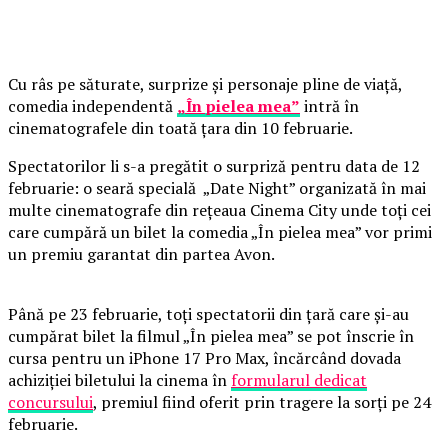
Cu râs pe săturate, surprize și personaje pline de viață,
comedia independentă
„În pielea mea”
intră în
cinematografele din toată țara din 10 februarie.
Spectatorilor li s-a pregătit o surpriză pentru data de 12
februarie: o seară specială „Date Night” organizată în mai
multe cinematografe din rețeaua Cinema City unde toți cei
care cumpără un bilet la comedia „În pielea mea” vor primi
un premiu garantat din partea Avon.
Până pe 23 februarie, toți spectatorii din țară care și-au
cumpărat bilet la filmul „În pielea mea” se pot înscrie în
cursa pentru un iPhone 17 Pro Max, încărcând dovada
achiziției biletului la cinema în
formularul dedicat
concursului
, premiul fiind oferit prin tragere la sorți pe 24
februarie.