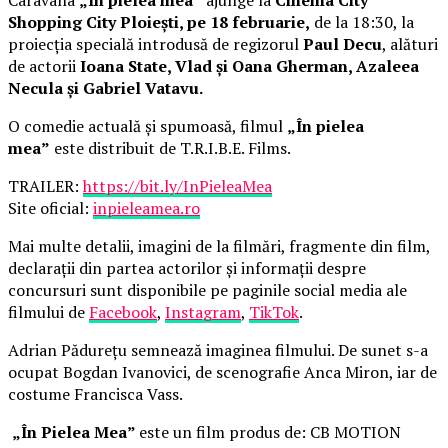
Shopping City Ploiești, pe 18 februarie,
de la 18:30, la
proiecția specială introdusă de regizorul
Paul Decu
, alături
de actorii
Ioana State, Vlad și Oana Gherman, Azaleea
Necula și Gabriel Vatavu.
O comedie actuală și spumoasă, filmul
„În pielea
mea”
este distribuit de T.R.I.B.E. Films.
TRAILER:
https://bit.ly/InPieleaMea
Site oficial:
inpieleamea.ro
Mai multe detalii, imagini de la filmări, fragmente din film,
declarații din partea actorilor și informații despre
concursuri sunt disponibile pe paginile social media ale
filmului de
Facebook
,
Instagram
,
TikTok
.
Adrian Pădurețu semnează imaginea filmului. De sunet s-a
ocupat Bogdan Ivanovici, de scenografie Anca Miron, iar de
costume Francisca Vass.
„În Pielea Mea”
este un film produs de: CB MOTION