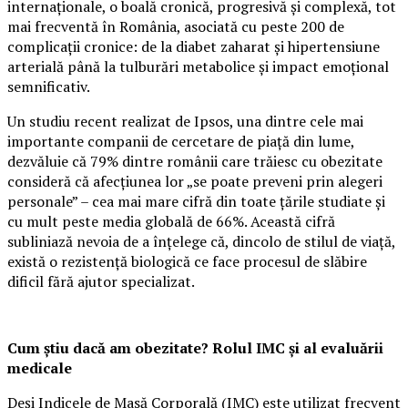
internaționale, o boală cronică, progresivă și complexă, tot
mai frecventă în România, asociată cu peste 200 de
complicații cronice: de la diabet zaharat și hipertensiune
arterială până la tulburări metabolice și impact emoțional
semnificativ.
Un studiu recent realizat de Ipsos, una dintre cele mai
importante companii de cercetare de piață din lume,
dezvăluie că 79% dintre românii care trăiesc cu obezitate
consideră că afecțiunea lor „se poate preveni prin alegeri
personale” – cea mai mare cifră din toate țările studiate și
cu mult peste media globală de 66%. Această cifră
subliniază nevoia de a înțelege că, dincolo de stilul de viață,
există o rezistență biologică ce face procesul de slăbire
dificil fără ajutor specializat.
Cum știu dacă am obezitate? Rolul IMC și al evaluării
medicale
Deși Indicele de Masă Corporală (IMC) este utilizat frecvent