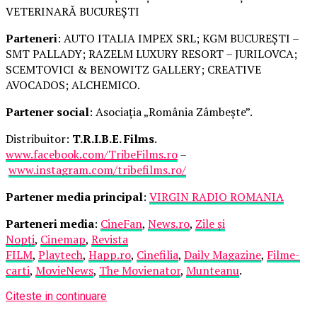
VETERINARĂ BUCUREȘTI
Parteneri
: AUTO ITALIA IMPEX SRL; KGM BUCUREȘTI –
SMT PALLADY; RAZELM LUXURY RESORT – JURILOVCA;
SCEMTOVICI & BENOWITZ GALLERY; CREATIVE
AVOCADOS; ALCHEMICO.
Partener social
: Asociația „România Zâmbește”.
Distribuitor:
T.R.I.B.E. Films
.
www.facebook.com/TribeFilms.ro
–
www.instagram.com/tribefilms.ro/
Partener media principal
:
VIRGIN RADIO ROMANIA
Parteneri media
:
CineFan
,
News.ro
,
Zile și
Nopți
,
Cinemap
,
Revista
FILM
,
Playtech
,
Happ.ro
,
Cinefilia
,
Daily Magazine
,
Filme-
carti
,
MovieNews
,
The Movienator
,
Munteanu
.
Citeste in continuare