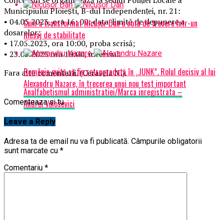
Municipiului Ploieṣti, B-dul Independenṭei, nr. 21:
• 04.05.2023, ora 16: 00: data-limită de depunere a
Cum a transformat Nicușor Dan o notă de trecere într-un
dosarelor;
mesaj de stabilitate
• 17.05.2023, ora 10:00, proba scrisă;
• 23.05.2023 ora 10:00, interviul.
România evită să fie retrogradată în „JUNK”. Rolul decisiv al lui
Fara alte comentarii. (Cerasela N.).
Alexandru Nazare, în trecerea unui nou test important
Analfabetismul administratiei/Marca inregistrata –
Comenteaza si tu
Andrei Volosevici
Leave a Reply
Adresa ta de email nu va fi publicată.
Câmpurile obligatorii
sunt marcate cu
*
Comentariu
*