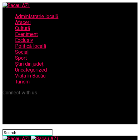
Administrație locală
Afaceri
Cultură
Eveniment
Exclusiv
Politică locală
Social
Sport
Știri din județ
Uncategorized
Viața în Bacău
Turism
Connect with us