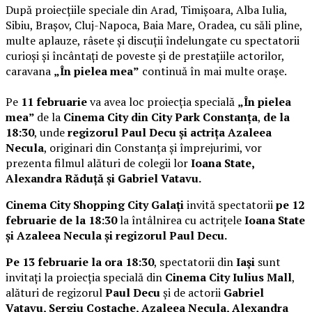
După proiecțiile speciale din Arad, Timișoara, Alba Iulia,
Sibiu, Brașov, Cluj-Napoca, Baia Mare, Oradea, cu săli pline,
multe aplauze, râsete și discuții îndelungate cu spectatorii
curioși și încântați de poveste și de prestațiile actorilor,
caravana
„În pielea mea”
continuă în mai multe orașe.
Pe
11 februarie
va avea loc proiecția specială
„În pielea
mea”
de la
Cinema City din City Park Constanța
,
de la
18:30
, unde
regizorul Paul Decu și actrița Azaleea
Necula
, originari din Constanța și împrejurimi, vor
prezenta filmul alături de colegii lor
Ioana State,
Alexandra Răduță și Gabriel Vatavu.
Cinema City Shopping City Galați
invită spectatorii
pe 12
februarie de la 18:30
la întâlnirea cu actrițele
Ioana State
și Azaleea Necula și regizorul Paul Decu.
Pe 13 februarie la ora 18:30
, spectatorii din
Iași
sunt
invitați la proiecția specială din
Cinema City Iulius Mall
,
alături de regizorul
Paul Decu
și de actorii
Gabriel
Vatavu, Sergiu Costache, Azaleea Necula, Alexandra