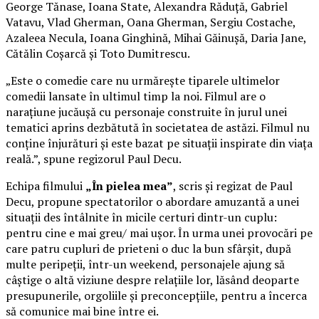
George Tănase, Ioana State, Alexandra Răduță, Gabriel
Vatavu, Vlad Gherman, Oana Gherman, Sergiu Costache,
Azaleea Necula, Ioana Ginghină, Mihai Găinușă, Daria Jane,
Cătălin Coșarcă și Toto Dumitrescu.
„Este o comedie care nu urmărește tiparele ultimelor
comedii lansate în ultimul timp la noi. Filmul are o
narațiune jucăușă cu personaje construite în jurul unei
tematici aprins dezbătută în societatea de astăzi. Filmul nu
conține înjurături și este bazat pe situații inspirate din viața
reală.”, spune regizorul Paul Decu.
Echipa filmului
„În pielea mea”
, scris și regizat de Paul
Decu, propune spectatorilor o abordare amuzantă a unei
situații des întâlnite în micile certuri dintr-un cuplu:
pentru cine e mai greu/ mai ușor. În urma unei provocări pe
care patru cupluri de prieteni o duc la bun sfârșit, după
multe peripeții, într-un weekend, personajele ajung să
câștige o altă viziune despre relațiile lor, lăsând deoparte
presupunerile, orgoliile și preconcepțiile, pentru a încerca
să comunice mai bine între ei.