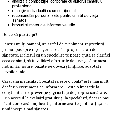
analiza a compoziției corporale cu ajutorul cântarului
profesional
discuție individuală cu un nutriționist
recomandări personalizate pentru un stil de viață
sănătos
broșuri și materiale informative utile
De ce să participi?
Pentru mulți oameni, un astfel de eveniment reprezintă
primul pas spre înțelegerea reală a propriei stări de
sănătate. Dialogul cu un specialist te poate ajuta să clarifici
ceea ce simți, să îți validezi eforturile depuse și să primești
îndrumări sigure, bazate pe dovezi științifice, adaptate
nevoilor tale.
Caravana medicală „Obezitatea este o boală” este mai mult
decât un eveniment de informare — este o invitație la
conștientizare, prevenție și grijă față de propria sănătate.
Prin accesul la evaluări gratuite și la specialiști, fiecare pas
făcut contează. Implică-te, informează-te și oferă-ți șansa
unui început mai sănătos.