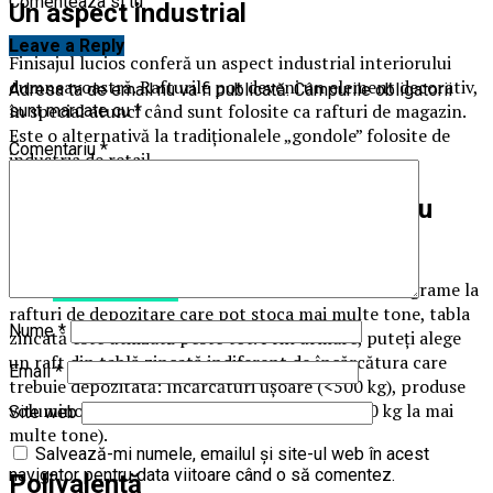
Comenteaza si tu
Un aspect industrial
Leave a Reply
Finisajul lucios conferă un aspect industrial interiorului
dumneavoastră. Rafturile pot deveni un element decorativ,
Adresa ta de email nu va fi publicată.
Câmpurile obligatorii
în special atunci când sunt folosite ca rafturi de magazin.
sunt marcate cu
*
Este o alternativă la tradiționalele „gondole” folosite de
Comentariu
*
industria de retail.
De la rafturi ușoare la rafturi pentru
paleți
De la
rafturi metalice
care stochează o sută de kilograme la
rafturi de depozitare care pot stoca mai multe tone, tabla
Nume
*
zincată este utilizată peste tot. Prin urmare, puteți alege
un raft din tablă zincată indiferent de încărcătura care
Email
*
trebuie depozitată: încărcături ușoare (<500 kg), produse
voluminoase (500-700 kg) sau paleți (de la 800 kg la mai
Site web
multe tone).
Salvează-mi numele, emailul și site-ul web în acest
navigator pentru data viitoare când o să comentez.
Polivalență