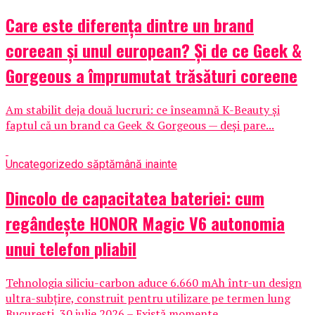
Care este diferența dintre un brand
coreean și unul european? Și de ce Geek &
Gorgeous a împrumutat trăsături coreene
Am stabilit deja două lucruri: ce înseamnă K-Beauty și
faptul că un brand ca Geek & Gorgeous — deși pare...
Uncategorized
o săptămână inainte
Dincolo de capacitatea bateriei: cum
regândește HONOR Magic V6 autonomia
unui telefon pliabil
Tehnologia siliciu-carbon aduce 6.660 mAh într-un design
ultra-subțire, construit pentru utilizare pe termen lung
București, 30 iulie 2026 – Există momente...