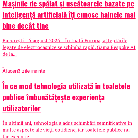
Mașinile de spălat și uscătoarele bazate pe
inteligență artificială îți cunosc hainele mai
bine decât tine
București – 5 august 2026 – În toată Europa, așteptările
legate de electrocasnice se schimbă rapid. Gama Bespoke AI
de la...
Afaceri
3 zile inainte
În ce mod tehnologia utilizată în toaletele
publice îmbunătățește experiența
utilizatorilor
În ultimii ani, tehnologia a adus schimbări semnificative în
multe aspecte ale vieții cotidiene, iar toaletele publice nu
fac excepție....