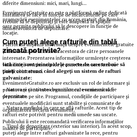
diferite dimensiuni: mici, mari, lungi…
EvenimenteGratuite.ro este o platformă online dedicată
Instalarea se face în funcție de încărcăturile pe care
promovării evenimentelor cu acces gratuit din România,
trebuie să le depozitați și este adaptată la spațiul
care permite publicului să le descopere în funcție de
dumneavoastră de depozitare.
locație.
Cum puteți alege rafturile din tablă
Platforma afișează informații despre evenimentele gratuite
zincată potrivite?
și facilitează identificarea acestora de către persoanele
interesate. Prezentarea informațiilor urmărește creșterea
Iată care sunt principalele puncte de care trebuie să
vizibilității evenimentelor și conectarea acestora cu
țineți cont atunci când alegeți un sistem de rafturi
publicul interesat.
galvanizate:
EvenimenteGratuite.ro are exclusiv un rol de informare și
– Natura și cantitatea bunurilor care urmează să fie
promovare și nu este organizatorul evenimentelor
depozitate.
prezentate pe site. Programul, condițiile de participare și
eventualele modificări sunt stabilite și comunicate de
– Natura mediului în care se află rafturile. Acest tip de
organizatorii fiecărui eveniment.
rafturi este potrivit pentru medii umede sau uscate.
Publicului îi este recomandată verificarea informațiilor
– Tipul de depozitare (exterior sau interior). În acest scop,
înainte de participare.
puteți alege între rafturi galvanizate la rece, pentru