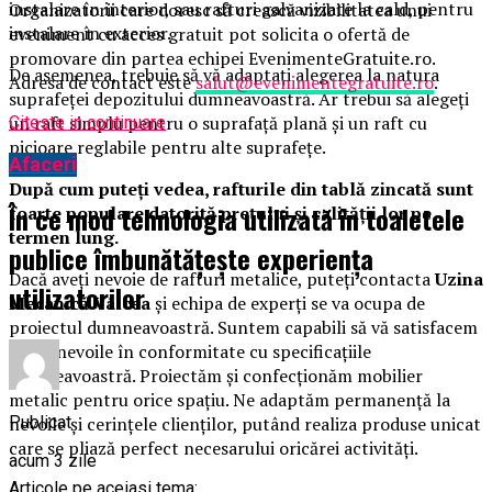
instalare în interior, sau rafturi galvanizate la cald, pentru
Organizatorii care doresc să crească vizibilitatea unui
instalare în exterior.
eveniment cu acces gratuit pot solicita o ofertă de
promovare din partea echipei EvenimenteGratuite.ro.
De asemenea, trebuie să vă adaptați alegerea la natura
Adresa de contact este
salut@evenimentegratuite.ro
.
suprafeței depozitului dumneavoastră. Ar trebui să alegeți
un raft simplu pentru o suprafață plană și un raft cu
Citeste in continuare
picioare reglabile pentru alte suprafețe.
Afaceri
După cum puteți vedea, rafturile din tablă zincată sunt
În ce mod tehnologia utilizată în toaletele
foarte populare datorită prețului și calității lor pe
termen lung.
publice îmbunătățește experiența
Dacă aveți nevoie de rafturi metalice, puteţi contacta
Uzina
utilizatorilor
Mecanică Vâlcea
şi echipa de experți se va ocupa de
proiectul dumneavoastră. Suntem capabili să vă satisfacem
toate nevoile în conformitate cu specificațiile
dumneavoastră. Proiectăm și confecționăm mobilier
metalic pentru orice spațiu. Ne adaptăm permanență la
Publicat
nevoile și cerințele clienților, putând realiza produse unicat
care se pliază perfect necesarului oricărei activități.
acum 3 zile
Articole pe aceiasi tema: