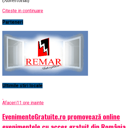
(Advertorial)
Citeste in continuare
Parteneri
Ultimile stiri locale
Afaceri
11 ore inainte
EvenimenteGratuite.ro promovează online
evenimentele cu acces gratuit din România