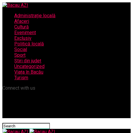
Administrație locală
Afaceri
Cultură
Eveniment
Exclusiv
Politică locală
Social
Sport
Știri din județ
Uncategorized
Viața în Bacău
Turism
Connect with us