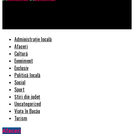
Bacau AZI
Avantajele oferite de rafturile din tablă zincată
Administrație locală
Afaceri
Cultură
Eveniment
Exclusiv
Politică locală
Social
Sport
Știri din județ
Uncategorized
Viața în Bacău
Turism
Afaceri