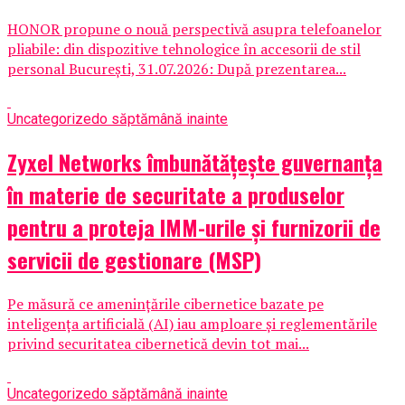
HONOR propune o nouă perspectivă asupra telefoanelor
pliabile: din dispozitive tehnologice în accesorii de stil
personal București, 31.07.2026: După prezentarea...
Uncategorized
o săptămână inainte
Zyxel Networks îmbunătățește guvernanța
în materie de securitate a produselor
pentru a proteja IMM-urile și furnizorii de
servicii de gestionare (MSP)
Pe măsură ce amenințările cibernetice bazate pe
inteligența artificială (AI) iau amploare și reglementările
privind securitatea cibernetică devin tot mai...
Uncategorized
o săptămână inainte