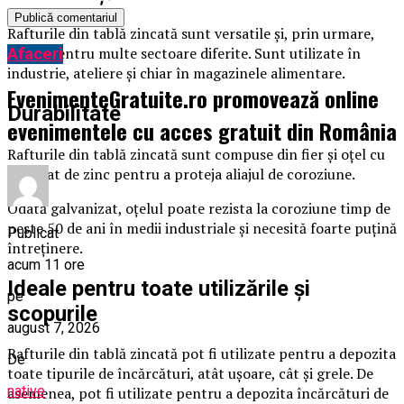
Rafturile din tablă zincată sunt versatile și, prin urmare,
ideale pentru multe sectoare diferite. Sunt utilizate în
Afaceri
industrie, ateliere și chiar în magazinele alimentare.
EvenimenteGratuite.ro promovează online
Durabilitate
evenimentele cu acces gratuit din România
Rafturile din tablă zincată sunt compuse din fier și oțel cu
un strat de zinc pentru a proteja aliajul de coroziune.
Odată galvanizat, oțelul poate rezista la coroziune timp de
peste 50 de ani în medii industriale și necesită foarte puțină
Publicat
întreținere.
acum 11 ore
Ideale pentru toate utilizările și
pe
scopurile
august 7, 2026
Rafturile din tablă zincată pot fi utilizate pentru a depozita
De
toate tipurile de încărcături, atât ușoare, cât și grele. De
native
asemenea, pot fi utilizate pentru a depozita încărcături de