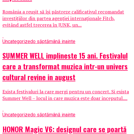
România a reușit să își păstreze calificativul recomandat
investițiilor din partea agenției internaționale Fitch,
evitând astfel trecerea în JUNK, un...
Uncategorized
o săptămână inainte
SUMMER WELL implineste 15 ani. Festivalul
care a transformat muzica intr-un univers
cultural revine in august
Exista festivaluri la care mergi pentru un concert. Si exista
Summer Well – locul in care muzica este doar inceputul....
Uncategorized
o săptămână inainte
HONOR Magic V6: designul care se poartă