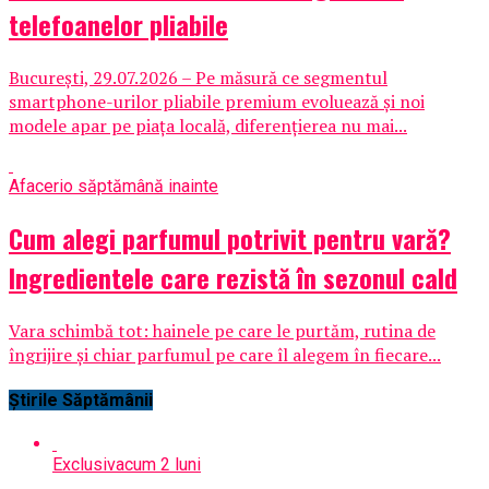
telefoanelor pliabile
București, 29.07.2026 – Pe măsură ce segmentul
smartphone-urilor pliabile premium evoluează și noi
modele apar pe piața locală, diferențierea nu mai...
Afaceri
o săptămână inainte
Cum alegi parfumul potrivit pentru vară?
Ingredientele care rezistă în sezonul cald
Vara schimbă tot: hainele pe care le purtăm, rutina de
îngrijire și chiar parfumul pe care îl alegem în fiecare...
Știrile Săptămânii
Exclusiv
acum 2 luni