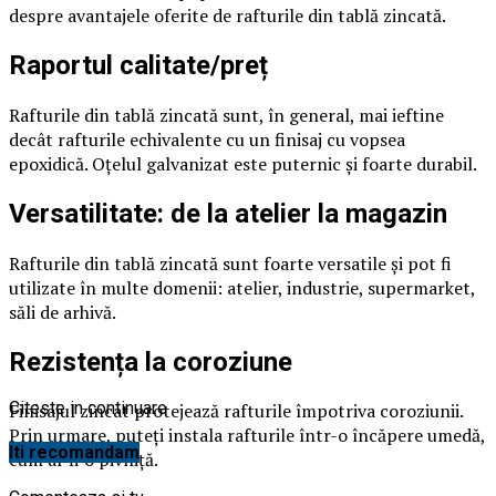
despre avantajele oferite de rafturile din tablă zincată.
Raportul calitate/preț
Rafturile din tablă zincată sunt, în general, mai ieftine
decât rafturile echivalente cu un finisaj cu vopsea
epoxidică. Oțelul galvanizat este puternic și foarte durabil.
Versatilitate: de la atelier la magazin
Rafturile din tablă zincată sunt foarte versatile și pot fi
utilizate în multe domenii: atelier, industrie, supermarket,
săli de arhivă.
Rezistența la coroziune
Citeste in continuare
Finisajul zincat protejează rafturile împotriva coroziunii.
Prin urmare, puteți instala rafturile într-o încăpere umedă,
Iti recomandam
cum ar fi o pivniță.