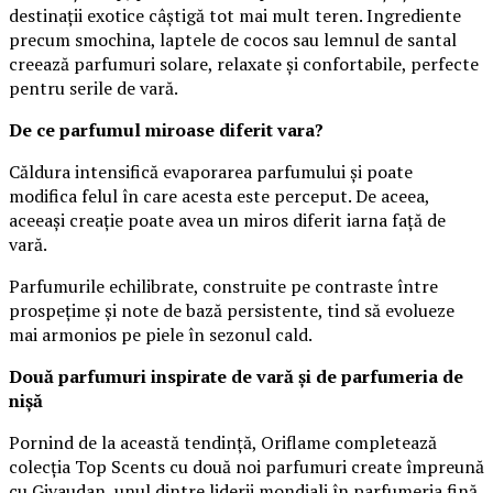
destinații exotice câștigă tot mai mult teren. Ingrediente
precum smochina, laptele de cocos sau lemnul de santal
creează parfumuri solare, relaxate și confortabile, perfecte
pentru serile de vară.
De ce parfumul miroase diferit vara?
Căldura intensifică evaporarea parfumului și poate
modifica felul în care acesta este perceput. De aceea,
aceeași creație poate avea un miros diferit iarna față de
vară.
Parfumurile echilibrate, construite pe contraste între
prospețime și note de bază persistente, tind să evolueze
mai armonios pe piele în sezonul cald.
Două parfumuri inspirate de vară și de parfumeria de
nișă
Pornind de la această tendință, Oriflame completează
colecția Top Scents cu două noi parfumuri create împreună
cu Givaudan, unul dintre liderii mondiali în parfumeria fină.