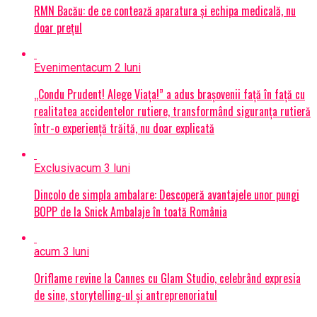
RMN Bacău: de ce contează aparatura și echipa medicală, nu
doar prețul
Eveniment
acum 2 luni
„Condu Prudent! Alege Viața!” a adus brașovenii față în față cu
realitatea accidentelor rutiere, transformând siguranța rutieră
într-o experiență trăită, nu doar explicată
Exclusiv
acum 3 luni
Dincolo de simpla ambalare: Descoperă avantajele unor pungi
BOPP de la Snick Ambalaje în toată România
acum 3 luni
Oriflame revine la Cannes cu Glam Studio, celebrând expresia
de sine, storytelling-ul și antreprenoriatul