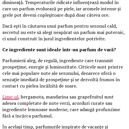
dimineață. Temperaturile ridicate influențează modul în
care un parfum evoluează pe piele, iar aromele intense și
grele pot deveni copleșitoare după doar câteva ore.
Dacă ești în căutarea unui parfum pentru sezonul cald,
secretul nu este să alegi neapărat un parfum mai puternic,
ci unul construit în jurul ingredientelor potrivite.
Ce ingrediente sunt ideale într-un parfum de vară?
Parfumierii aleg, de regulă, ingrediente care transmit
prospețime, energie și luminozitate. Citricele sunt printre
cele mai populare note ale sezonului, deoarece oferă o
senzație imediată de prospețime și se dezvoltă frumos în
contact cu pielea încălzită de soare.
Lime-ul
, bergamota, mandarina sau grapefruitul sunt
adesea completate de note verzi, acorduri curate sau
ingrediente lemnoase moderne, care adaugă profunzime
fără a încărca parfumul.
În același timp, parfumurile inspirate de vacanțe și