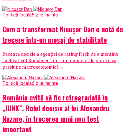
Politică locală
5 zile inainte
Cum a transformat Nicușor Dan o notă de
trecere într-un mesaj de stabilitate
Recenta decizie a agenției de rating Fitch de a menține
calificativul României – într-un moment de puternică
presiune macroeconomică –...
Politică locală
6 zile inainte
România evită să fie retrogradată în
„JUNK”. Rolul decisiv al lui Alexandru
Nazare, în trecerea unui nou test
important