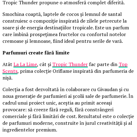
Tropic Thunder propune o atmosferă complet diferită.
Smochina coaptă, laptele de cocos și lemnul de santal
construiesc o compoziție inspirată de zilele petrecute la
soare și de energia destinațiilor tropicale. Este un parfum
care îmbină prospețimea fructelor cu confortul notelor
cremoase și lemnoase, fiind ideal pentru serile de vară.
Parfumuri create fără limite
Atât
La La Lime
, cât și
Tropic Thunder
fac parte din
Top
Scents
, prima colecție Oriflame inspirată din parfumeria de
nișă.
Colecția a fost dezvoltată în colaborare cu Givaudan și cu
noua generație de parfumieri ai școlii sale de parfumerie. În
cadrul unui proiect unic, aceștia au primit aceeași
provocare: să creeze fără reguli, fără constrângeri
comerciale și fără limitări de cost. Rezultatul este o colecție
de parfumuri moderne, construite în jurul creativității și al
ingredientelor premium.