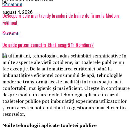
pe
Urmatorul
august 4, 2026
Descopera cele mai trendy branduri de haine de firma la Madora
Fashion!
De
Succes
Nu ratati
De unde putem cumpăra făină neagră în România?
În ultimii ani, tehnologia a adus schimbări semnificative în
multe aspecte ale vieții cotidiene, iar toaletele publice nu
fac excepție. De la automatizarea curățeniei până la
îmbunătățirea eficienței consumului de apă, tehnologiile
moderne transformă aceste facilități într-un spațiu mai
confortabil, mai igienic și mai eficient. Citește în continuare
despre modul în care noile tehnologii aplicate în cazul
toaletelor publice pot îmbunătăți experiența utilizatorilor
și cum acestea pot contribui la o gestionare mai eficientă a
resurselor.
Noile tehnologii aplicate toaletei publice