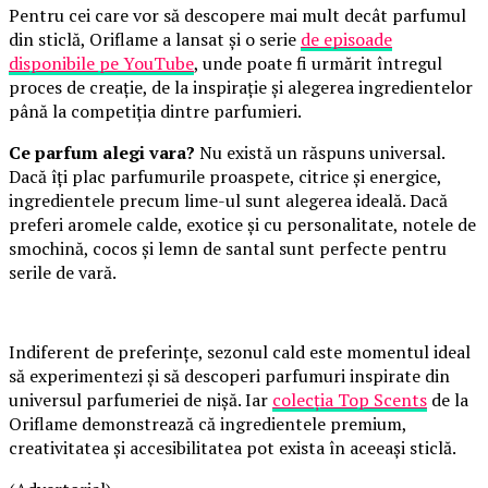
Pentru cei care vor să descopere mai mult decât parfumul
din sticlă, Oriflame a lansat și o serie
de episoade
disponibile pe YouTube
, unde poate fi urmărit întregul
proces de creație, de la inspirație și alegerea ingredientelor
până la competiția dintre parfumieri.
Ce parfum alegi vara?
Nu există un răspuns universal.
Dacă îți plac parfumurile proaspete, citrice și energice,
ingredientele precum lime-ul sunt alegerea ideală. Dacă
preferi aromele calde, exotice și cu personalitate, notele de
smochină, cocos și lemn de santal sunt perfecte pentru
serile de vară.
Indiferent de preferințe, sezonul cald este momentul ideal
să experimentezi și să descoperi parfumuri inspirate din
universul parfumeriei de nișă. Iar
colecția Top Scents
de la
Oriflame demonstrează că ingredientele premium,
creativitatea și accesibilitatea pot exista în aceeași sticlă.