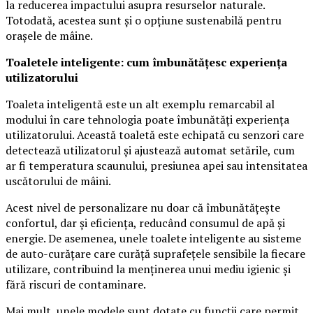
la reducerea impactului asupra resurselor naturale.
Totodată, acestea sunt și o opțiune sustenabilă pentru
orașele de mâine.
Toaletele inteligente: cum îmbunătățesc experiența
utilizatorului
Toaleta inteligentă este un alt exemplu remarcabil al
modului în care tehnologia poate îmbunătăți experiența
utilizatorului. Această toaletă este echipată cu senzori care
detectează utilizatorul și ajustează automat setările, cum
ar fi temperatura scaunului, presiunea apei sau intensitatea
uscătorului de mâini.
Acest nivel de personalizare nu doar că îmbunătățește
confortul, dar și eficiența, reducând consumul de apă și
energie. De asemenea, unele toalete inteligente au sisteme
de auto-curățare care curăță suprafețele sensibile la fiecare
utilizare, contribuind la menținerea unui mediu igienic și
fără riscuri de contaminare.
Mai mult, unele modele sunt dotate cu funcții care permit