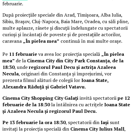
februarie.
După proiecțiile speciale din Arad, Timișoara, Alba Iulia,
Sibiu, Brașov, Cluj-Napoca, Baia Mare, Oradea, cu săli pline,
multe aplauze, râsete și discuții îndelungate cu spectatorii
curioși și încântați de poveste și de prestațiile actorilor,
caravana
„În pielea mea”
continuă în mai multe orașe.
Pe
11 februarie
va avea loc proiecția specială
„În pielea
mea”
de la
Cinema City din City Park Constanța
,
de la
18:30
, unde
regizorul Paul Decu și actrița Azaleea
Necula
, originari din Constanța și împrejurimi, vor
prezenta filmul alături de colegii lor
Ioana State,
Alexandra Răduță și Gabriel Vatavu.
Cinema City Shopping City Galați
invită spectatorii
pe 12
februarie de la 18:30
la întâlnirea cu actrițele
Ioana State
și Azaleea Necula și regizorul Paul Decu.
Pe 13 februarie la ora 18:30
, spectatorii din
Iași
sunt
invitați la proiecția specială din
Cinema City Iulius Mall
,