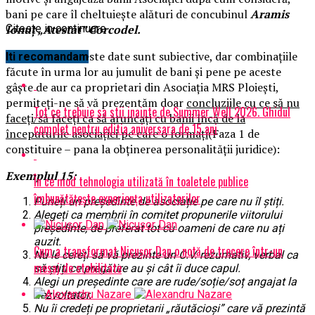
bani pe care îl cheltuiește alături de concubinul
Aramis
Ionuț „Atestat” Corcodel.
Citeste in continuare
Deoarece aceste date sunt subiective, dar combinațiile
Iti recomandam
făcute în urma lor au jumulit de bani și pene pe aceste
gâște de aur ca proprietari din Asociația MRS Ploiești,
permiteți-ne să vă prezentăm doar
concluziile cu ce să nu
Tot ce trebuie sa stii inainte de Summer Well 2026. Ghidul
faceți/să faceți ca să aruncați cu banii încă de la
complet pentru editia aniversara de 15 ani
începuturile asociației pe care o formați
(Faza 1 de
constituire – pana la obținerea personalității juridice):
Exemplul 15:
În ce mod tehnologia utilizată în toaletele publice
îmbunătățește experiența utilizatorilor
Puneți un președinte de asociație pe care nu îl știți.
Alegeți ca membrii în comitet propunerile viitorului
președinte, de preferat tot cu oameni de care nu ați
auzit.
Cum a transformat Nicușor Dan o notă de trecere într-un
Nu le cereți să vă prezinte un C.V. rezumativ, verbal ca
mesaj de stabilitate
să știți ce pregătire au și cât îi duce capul.
Alegi un președinte care are rude/soție/soț angajat la
dezvoltator.
Nu îi credeți pe proprietarii „răutăcioși” care vă prezintă