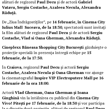
alături de regizorul
Paul Decu
și de actorii
Gabriel
Vatavu, Sergiu Costache, Azaleea Necula, Alexandra
Răduță.
De „Ziua Îndrăgostiților”, pe
14 februarie, în Cinema City
Iulius Mall Suceava, de la 18:30
, spectatorii sunt invitați
la film alături de regizorul
Paul Decu
și de actorii
Sergiu
Costache, Vlad si Oana Gherman, Alexandra Răduță.
Cineplexx Băneasa Shopping City București
găzduiește o
proiecție specială în prezența întregii echipe pe
15
februarie, de la 17:30.
În
Craiova
, regizorul
Paul Decu
și actorii
Sergiu
Costache, Azaleea Necula și Oana Gherman
vor ajunge
la cinematograful
Inspire VIP Electroputere Mall pe 16
februarie de la ora 18:00
.
Actorii
Vlad Gherman, Oana Gherman și Ioana
Ginghină
vin la întâlnirea cu publicul din
Cinema City
Vivo! Pitești pe 17 februarie, de la 18:30
și vor participa
la o discuție după proiecție, alături de regizorul
Paul Decu.