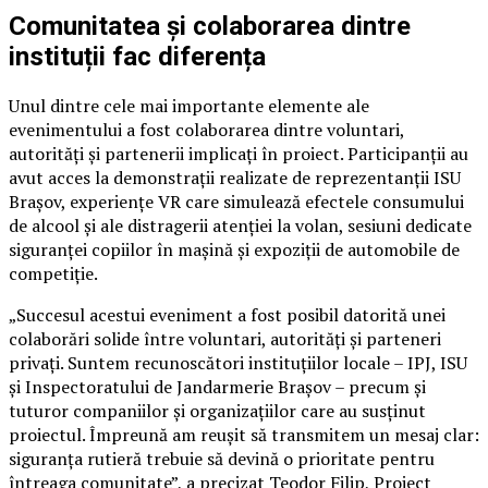
Comunitatea și colaborarea dintre
instituții fac diferența
Unul dintre cele mai importante elemente ale
evenimentului a fost colaborarea dintre voluntari,
autorități și partenerii implicați în proiect. Participanții au
avut acces la demonstrații realizate de reprezentanții ISU
Brașov, experiențe VR care simulează efectele consumului
de alcool și ale distragerii atenției la volan, sesiuni dedicate
siguranței copiilor în mașină și expoziții de automobile de
competiție.
„Succesul acestui eveniment a fost posibil datorită unei
colaborări solide între voluntari, autorități și parteneri
privați. Suntem recunoscători instituțiilor locale – IPJ, ISU
și Inspectoratului de Jandarmerie Brașov – precum și
tuturor companiilor și organizațiilor care au susținut
proiectul. Împreună am reușit să transmitem un mesaj clar:
siguranța rutieră trebuie să devină o prioritate pentru
întreaga comunitate”, a precizat Teodor Filip, Project