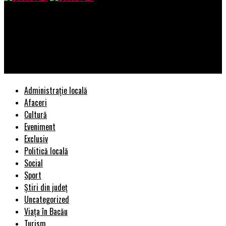
Bacau AZI
Posibilitățile intelectuale ale directorului general ANP sunt
reduse…/Sistemul penitenciar are posibilități reduse să-și
revină… – Ziarul Incisiv de Prahova
Administrație locală
Afaceri
Cultură
Eveniment
Exclusiv
Politică locală
Social
Sport
Știri din județ
Uncategorized
Viața în Bacău
Turism