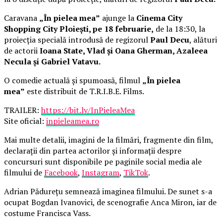
Caravana
„În pielea mea”
ajunge la
Cinema City
Shopping City Ploiești, pe 18 februarie,
de la 18:30, la
proiecția specială introdusă de regizorul
Paul Decu
, alături
de actorii
Ioana State, Vlad și Oana Gherman, Azaleea
Necula și Gabriel Vatavu.
O comedie actuală și spumoasă, filmul
„În pielea
mea”
este distribuit de T.R.I.B.E. Films.
TRAILER:
https://bit.ly/InPieleaMea
Site oficial:
inpieleamea.ro
Mai multe detalii, imagini de la filmări, fragmente din film,
declarații din partea actorilor și informații despre
concursuri sunt disponibile pe paginile social media ale
filmului de
Facebook
,
Instagram
,
TikTok
.
Adrian Pădurețu semnează imaginea filmului. De sunet s-a
ocupat Bogdan Ivanovici, de scenografie Anca Miron, iar de
costume Francisca Vass.