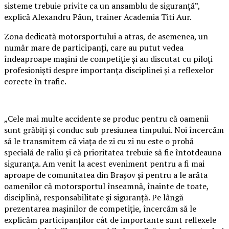
sisteme trebuie privite ca un ansamblu de siguranță”,
explică Alexandru Păun, trainer Academia Titi Aur.
Zona dedicată motorsportului a atras, de asemenea, un
număr mare de participanți, care au putut vedea
îndeaproape mașini de competiție și au discutat cu piloți
profesioniști despre importanța disciplinei și a reflexelor
corecte în trafic.
„Cele mai multe accidente se produc pentru că oamenii
sunt grăbiți și conduc sub presiunea timpului. Noi încercăm
să le transmitem că viața de zi cu zi nu este o probă
specială de raliu și că prioritatea trebuie să fie întotdeauna
siguranța. Am venit la acest eveniment pentru a fi mai
aproape de comunitatea din Brașov și pentru a le arăta
oamenilor că motorsportul înseamnă, înainte de toate,
disciplină, responsabilitate și siguranță. Pe lângă
prezentarea mașinilor de competiție, încercăm să le
explicăm participanților cât de importante sunt reflexele