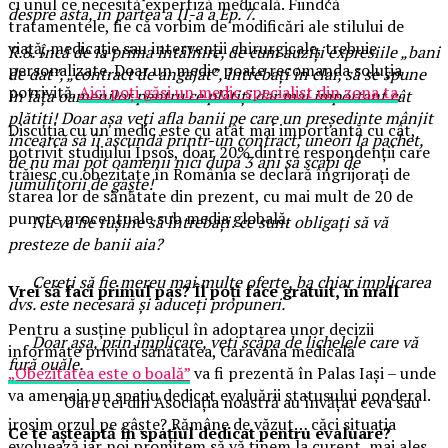
ci unul ce necesită expertiză medicală. Fiindcă
despre asta, în partea a II-a a Ep. 7.
tratamentele, fie că vorbim de modificări ale stilului de
viață, medicație sau intervenții chirurgicale, trebuie
R.8. Încă de la prima întâlnire, de cum auziți expresiile „bani
personalizate. Doar un medic poate recomanda soluția
de dat”, „contract de angajat”, întrebați în clar, să se spune
potrivită.
Aici poți găsi un medic specialist din zona ta
.
în fața oamenilor pentru ce plătiți dar mai important cât
plătiți! Doar așa veți afla banii pe care un președinte mânjit
Discuția cu un medic este cu atât mai importantă cu cât,
încearcă să îi ascundă printr-un contract, uneori la pachet,
potrivit studiului Ipsos, doar 20% dintre respondenții care
de nu mai pot oamenii nici după 3 ani să scapi de
trăiesc cu obezitate în România se declară îngrijorați de
jumulitorii de gâște!
starea lor de sănătate din prezent, cu mai mult de 20 de
puncte procentuale sub media globală.
Nu vă fie rușine să întrebați: ce sunt obligați să vă
presteze de banii aia?
Cereți să fie mereu mai multe oferte, ba chiar implicarea
Vrei să faci primul pas? Îl poți face gratuit, în mall
dvs. este necesară și aduceți propuneri.
Pentru a susține publicul în adoptarea unor decizii
Doar așa, prin implicare, veți scăpa de lichelele care vă
informate privind sănătatea, Caravana medicală
fură ouăle.
„Obezitatea este o boală”
va fi prezentă în Palas Iași – unde
va amenaja un spațiu dedicat evaluării statusului ponderal.
Oare cei din Asociația noastră au învățat ceva sau
irosim orzul pe gâște? Rămâne de văzut… căci situația
Ce te așteaptă în spațiul dedicat pentru evaluare?
evoluează iar noi promitem să vă ținem la curent, mai ales