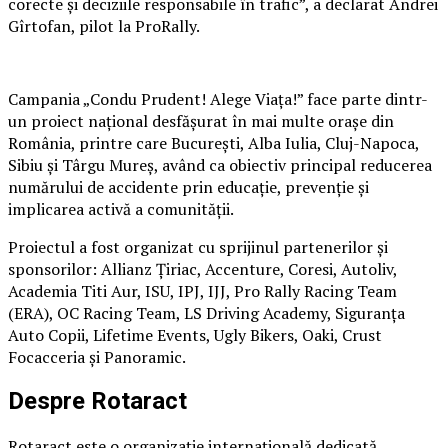
corecte și deciziile responsabile în trafic”, a declarat Andrei
Gîrtofan, pilot la ProRally.
Campania „Condu Prudent! Alege Viața!” face parte dintr-
un proiect național desfășurat în mai multe orașe din
România, printre care București, Alba Iulia, Cluj-Napoca,
Sibiu și Târgu Mureș, având ca obiectiv principal reducerea
numărului de accidente prin educație, prevenție și
implicarea activă a comunității.
Proiectul a fost organizat cu sprijinul partenerilor și
sponsorilor: Allianz Țiriac, Accenture, Coresi, Autoliv,
Academia Titi Aur, ISU, IPJ, IJJ, Pro Rally Racing Team
(ERA), OC Racing Team, LS Driving Academy, Siguranța
Auto Copii, Lifetime Events, Ugly Bikers, Oaki, Crust
Focacceria și Panoramic.
Despre Rotaract
Rotaract este o organizație internațională dedicată