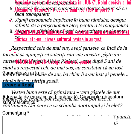
România evită să fie retrogradată în „JUNK”. Rolul decisiv al lui
legea și cer să fie respectată.
Cereți să fie ignorați oamenii care doresc lucruri să se
Alexandru Nazare, în trecerea unui nou test important
facă transparent.
Jigniți persoanele implicate în buna rânduire, desigur,
diferită de a președintelui ales, pentru a le marginaliza.
SUMMER WELL implineste 15 ani. Festivalul care a transformat
Alegeți să plătiți fără să știți cu exactitate ce și pentru
ce.
muzica intr-un univers cultural revine in august
Respectând cele de mai sus, aveți șansele ca încă de la
început să ajungeți să suferiți care ale noastre gâște din
cartierul rezidențial Albert Ploiești… care după 3 ani de
HONOR Magic V6: designul care se poartă
când au respectat cele de mai sus, au constatat că au fost
Comenteaza si tu
furate de toate ouăle de aur, ba chiar li s-au luat și penele…
rămânând cu târtița goală.
Leave a Reply
Vestea bună este că primăvara – vara gâștele de aur
Adresa ta de email nu va fi publicată.
Câmpurile obligatorii
năpârlesc și penele pot reapărea, iar ouă pot face în
sunt marcate cu
*
continuare. Dar oare ce va schimba anotimpul și la ele??
Comentariu
*
Pentru a arăta ce se poate întâmpla dacă cele 8 puncte
de mai sus sunt respectate, vă transpunem una bucată
realitate crudă: