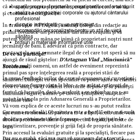
că abuzurile asupra drepturile proprietarilor nu s-au oprit
spațiu propriu și prietenos, creat pentru confortul tău
analiza a compoziției corporale cu ajutorul cântarului
și continuă nestingherite.
profesional
discuție individuală cu un nutriționist
În urma Ep.6 ATTAQUE!, anumiți colegi din redacție au
recomandări personalizate pentru un stil de viață
primit feedback-uri personale din afara orașului și vă
sănătos
putem spune cu mâna pe inimă că proprietari noștri sunt
broșuri și materiale informative utile
jecmăniți de bani. E adevărat că prin contracte, dar
contractele sunt semnate ilegal de cel care tot speră să nu
De ce să participi?
ajungă de râsul gâștelor:
D’Artagnan
Vlad
„Minciunică”
Pentru mulți oameni, un astfel de eveniment reprezintă
Socoleanu
..
primul pas spre înțelegerea reală a propriei stări de
În urma feedback-urilor de care vă spuneam cei cu noțiuni
sănătate. Dialogul cu un specialist te poate ajuta să clarifici
elementare despre viața la bloc, s-au arătat reticenți de
ceea ce simți, să îți validezi eforturile depuse și să primești
faptul că lucrurile, dacă s-au dorit a se schimba, nu s-au
îndrumări sigure, bazate pe dovezi științifice, adaptate
putut întâmpla prin Adunarea Generală a Proprietarilor.
nevoilor tale.
Vă vom explica de ce aceste lucruri nu s-au putut realiza
Caravana medicală „Obezitatea este o boală” este mai mult
așa cum era normal în partea a II-a a Ep.7, acolo unde vom
decât un eveniment de informare — este o invitație la
aborda problemele dintr-o perspectivă legală, pe texte de
conștientizare, prevenție și grijă față de propria sănătate.
lege.
Prin accesul la evaluări gratuite și la specialiști, fiecare pas
Dar nu e grabă, căci așa cum vă spuneam data trecută,
făcut contează. Implică-te, informează-te și oferă-ți șansa