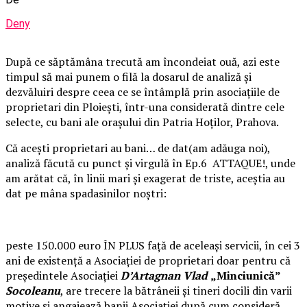
Deny
După ce săptămâna trecută am încondeiat ouă, azi este
timpul să mai punem o filă la dosarul de analiză și
dezvăluiri despre ceea ce se întâmplă prin asociațiile de
proprietari din Ploiești, într-una considerată dintre cele
selecte, cu bani ale orașului din Patria Hoților, Prahova.
Că acești proprietari au bani… de dat(am adăuga noi),
analiză făcută cu punct și virgulă în Ep.6 ATTAQUE!, unde
am arătat că, în linii mari și exagerat de triste, aceștia au
dat pe mâna spadasinilor noștri:
peste 150.000 euro ÎN PLUS față de aceleași servicii, în cei 3
ani de existență a Asociației de proprietari doar pentru că
președintele Asociației
D’Artagnan
Vlad
„Minciunică”
Socoleanu
, are trecere la bătrâneii și tineri docili din varii
motive și angajează banii Asociației după cum consideră,