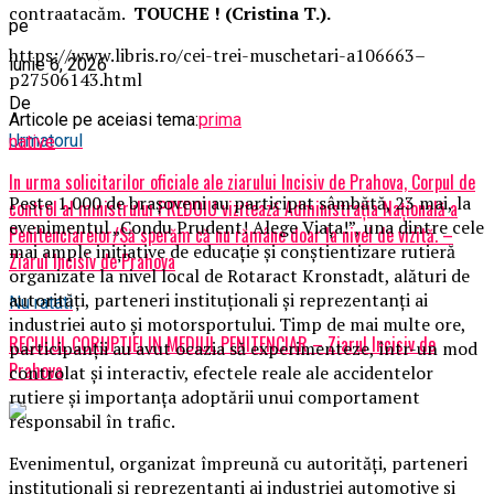
contraatacăm.
TOUCHE ! (Cristina T.).
pe
https://www.libris.ro/cei-trei-muschetari-a106663–
iunie 6, 2026
p27506143.html
De
Articole pe aceiasi tema:
prima
Urmatorul
native
In urma solicitarilor oficiale ale ziarului Incisiv de Prahova, Corpul de
Peste 1.000 de brașoveni au participat sâmbătă, 23 mai, la
control al ministrului PREDOIU vizitează Administrația Națională a
evenimentul „Condu Prudent! Alege Viața!”, una dintre cele
Penitenciarelor/Să sperăm că nu rămâne doar la nivel de vizită. –
mai ample inițiative de educație și conștientizare rutieră
Ziarul Incisiv de Prahova
organizate la nivel local de Rotaract Kronstadt, alături de
autorități, parteneri instituționali și reprezentanți ai
Nu ratati
industriei auto și motorsportului. Timp de mai multe ore,
RECULUL CORUPTIEI IN MEDIUL PENITENCIAR – Ziarul Incisiv de
participanții au avut ocazia să experimenteze, într-un mod
Prahova
controlat și interactiv, efectele reale ale accidentelor
rutiere și importanța adoptării unui comportament
responsabil în trafic.
Evenimentul, organizat împreună cu autorități, parteneri
instituționali și reprezentanți ai industriei automotive și