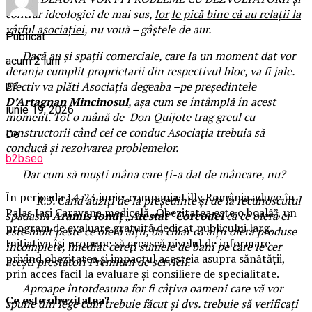
contrar ideologiei de mai sus,
lor
le pică bine că au relații la
vârful asociației
, nu vouă – gâștele de aur.
Publicat
Dacă au și spații comerciale, care la un moment dat vor
acum 2 luni
deranja cumplit proprietarii din respectivul bloc, va fi jale.
pe
Efectiv va plăti Asociația degeaba –pe președintele
D’Artagnan Mincinosul
, așa cum se întâmplă în acest
iunie 19, 2026
moment. Tot o mână de Don Quijote trag greul cu
constructorii când cei ce conduc Asociația trebuia să
De
conducă și rezolvarea problemelor.
b2bseo
Dar cum să muști mâna care ți-a dat de mâncare, nu?
În perioada 14-23 iunie, compania Lilly România aduce în
R.5. Când auziți de la președinte și de la recunoscutul
Palas Iași Caravana medicală „Obezitatea este o boală”, un
spadasin
Aramis Ionuț „Atestat” Corcodel
că ce oferă ei
program de evaluare gratuită dedicat publicului larg.
este mult peste ce oferă alții, ba chiar că alții oferă produse
Inițiativa își propune să crească nivelul de informare
incomplete, imediat cereți sumele de bani pe care le cer
privind obezitatea și impactul acesteia asupra sănătății,
acești prestatori Premium de servicii.
prin acces facil la evaluare și consiliere de specialitate.
Aproape întotdeauna for fi câțiva oameni care vă vor
Ce este obezitatea?
spune din lege cum trebuie făcut și dvs. trebuie să verificați