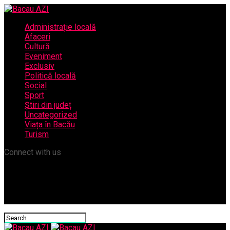
Administrație locală
Afaceri
Cultură
Eveniment
Exclusiv
Politică locală
Social
Sport
Știri din județ
Uncategorized
Viața în Bacău
Turism
Connect with us