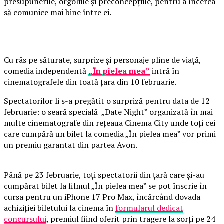
presupunerile, orgoliile și preconcepțiile, pentru a încerca
să comunice mai bine între ei.
Cu râs pe săturate, surprize și personaje pline de viață,
comedia independentă
„În pielea mea”
intră în
cinematografele din toată țara din 10 februarie.
Spectatorilor li s-a pregătit o surpriză pentru data de 12
februarie: o seară specială „Date Night” organizată în mai
multe cinematografe din rețeaua Cinema City unde toți cei
care cumpără un bilet la comedia „În pielea mea” vor primi
un premiu garantat din partea Avon.
Până pe 23 februarie, toți spectatorii din țară care și-au
cumpărat bilet la filmul „În pielea mea” se pot înscrie în
cursa pentru un iPhone 17 Pro Max, încărcând dovada
achiziției biletului la cinema în
formularul dedicat
concursului
, premiul fiind oferit prin tragere la sorți pe 24