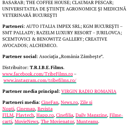
BASARAB; THE COFFEE HOUSE; CLAUMAR PESCAR;
UNIVERSITATEA DE ȘTIINȚE AGRONOMICE ȘI MEDICINĂ
VETERINARĂ BUCUREȘTI
Parteneri
: AUTO ITALIA IMPEX SRL; KGM BUCUREȘTI –
SMT PALLADY; RAZELM LUXURY RESORT – JURILOVCA;
SCEMTOVICI & BENOWITZ GALLERY; CREATIVE
AVOCADOS; ALCHEMICO.
Partener social
: Asociația „România Zâmbește”.
Distribuitor:
T.R.I.B.E. Films
.
www.facebook.com/TribeFilms.ro
–
www.instagram.com/tribefilms.ro/
Partener media principal
:
VIRGIN RADIO ROMANIA
Parteneri media
:
CineFan
,
News.ro
,
Zile și
Nopți
,
Cinemap
,
Revista
FILM
,
Playtech
,
Happ.ro
,
Cinefilia
,
Daily Magazine
,
Filme-
carti
,
MovieNews
,
The Movienator
,
Munteanu
.