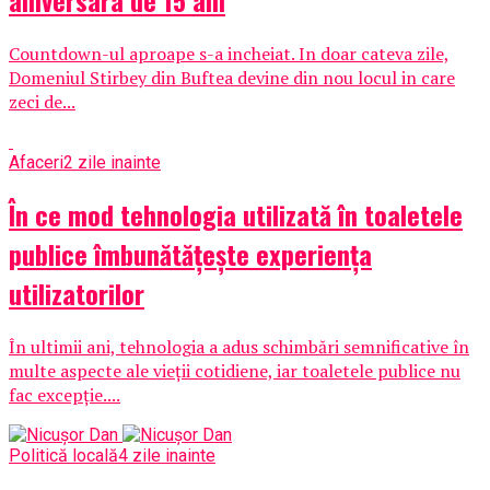
Countdown-ul aproape s-a incheiat. In doar cateva zile,
Domeniul Stirbey din Buftea devine din nou locul in care
zeci de...
Afaceri
2 zile inainte
În ce mod tehnologia utilizată în toaletele
publice îmbunătățește experiența
utilizatorilor
În ultimii ani, tehnologia a adus schimbări semnificative în
multe aspecte ale vieții cotidiene, iar toaletele publice nu
fac excepție....
Politică locală
4 zile inainte