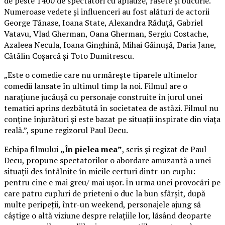
de peste 1400 de spectatori cu aplauze, râsete și bucurie.
Numeroase vedete și influenceri au fost alături de actorii
George Tănase, Ioana State, Alexandra Răduță, Gabriel
Vatavu, Vlad Gherman, Oana Gherman, Sergiu Costache,
Azaleea Necula, Ioana Ginghină, Mihai Găinușă, Daria Jane,
Cătălin Coșarcă și Toto Dumitrescu.
„Este o comedie care nu urmărește tiparele ultimelor
comedii lansate în ultimul timp la noi. Filmul are o
narațiune jucăușă cu personaje construite în jurul unei
tematici aprins dezbătută în societatea de astăzi. Filmul nu
conține înjurături și este bazat pe situații inspirate din viața
reală.”, spune regizorul Paul Decu.
Echipa filmului
„În pielea mea”
, scris și regizat de Paul
Decu, propune spectatorilor o abordare amuzantă a unei
situații des întâlnite în micile certuri dintr-un cuplu:
pentru cine e mai greu/ mai ușor. În urma unei provocări pe
care patru cupluri de prieteni o duc la bun sfârșit, după
multe peripeții, într-un weekend, personajele ajung să
câștige o altă viziune despre relațiile lor, lăsând deoparte