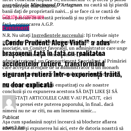
președintele
Mincinosul D’Artagnan
. nu caută să își piardă
unui început mai sănătos.
banii dați de proprietarii naivi… și se face că se caută de
Citeste in continuare
ouă… pascale în această perioadă și nu știe ce trebuie să
facă – convocarea A.G.P.
Eveniment
N.R. Nu uitați
Ingredientele succesului
: Iți trebuie niște
„Condu Prudent! Alege Viața!” a adus
proprietari creduli și intre ei unii loiali ție ca președinte de
asociație, un Comitet favorabil, un administrator care unge
brașovenii față în față cu realitatea
rotile la primărie, un cenzor care e „prieten” cu
administratorul, un Compartiment Specializat al Primăriei
accidentelor rutiere, transformând
care accepta atențiile de la administrator si un monarh
siguranța rutieră într-o experiență trăită,
adevărat ca primar care lasă treaba să „meargă ca unsă”.
nu doar explicată
Vă cerem sprijinul, dacă empatizați cu ale noastre
concluzii și cu expunerea acestora SĂ DAȚI LIKE ȘI SĂ
REPOSTAȚI ARTICOLELE CARE V-AU PLACUT, căci
puterea presei este puterea poporului, în final.. dacă
nimeni nu ne-ar citi, nu am însemna nimic…
Publicat
Așa cum spadasinii noștri încearcă să blocheze aflarea
adevărului și expunerea lui aici, este de datoria noastră să
acum 2 luni