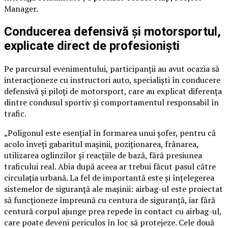
Manager.
Conducerea defensivă și motorsportul,
explicate direct de profesioniști
Pe parcursul evenimentului, participanții au avut ocazia să
interacționeze cu instructori auto, specialiști în conducere
defensivă și piloți de motorsport, care au explicat diferența
dintre condusul sportiv și comportamentul responsabil în
trafic.
„Poligonul este esențial în formarea unui șofer, pentru că
acolo înveți gabaritul mașinii, poziționarea, frânarea,
utilizarea oglinzilor și reacțiile de bază, fără presiunea
traficului real. Abia după aceea ar trebui făcut pasul către
circulația urbană. La fel de importantă este și înțelegerea
sistemelor de siguranță ale mașinii: airbag-ul este proiectat
să funcționeze împreună cu centura de siguranță, iar fără
centură corpul ajunge prea repede în contact cu airbag-ul,
care poate deveni periculos în loc să protejeze. Cele două