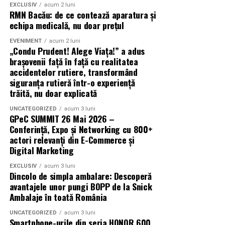
EXCLUSIV
acum 2 luni
RMN Bacău: de ce contează aparatura și
echipa medicală, nu doar prețul
EVENIMENT
acum 2 luni
„Condu Prudent! Alege Viața!” a adus
brașovenii față în față cu realitatea
accidentelor rutiere, transformând
siguranța rutieră într-o experiență
trăită, nu doar explicată
UNCATEGORIZED
acum 3 luni
GPeC SUMMIT 26 Mai 2026 –
Conferință, Expo și Networking cu 800+
actori relevanți din E-Commerce și
Digital Marketing
EXCLUSIV
acum 3 luni
Dincolo de simpla ambalare: Descoperă
avantajele unor pungi BOPP de la Snick
Ambalaje în toată România
UNCATEGORIZED
acum 3 luni
Smartphone-urile din seria HONOR 600