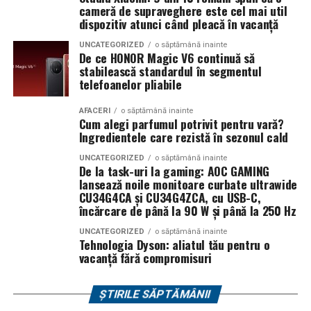
pornire a telefonului și conectarea acestuia la rețea.
Bucuresti, FABIZ, Bucharest Business School, biciclop,
cameră de supraveghere este cel mai util
Pentru mai multe detalii, accesați:
dispozitiv atunci când pleacă în vacanță
syoss, InterContinental Athénée Palace, Secom.
https://www.honor.com/ro/support/screen-protection/
și
UNCATEGORIZED
o săptămână inainte
Abonamentele sunt disponibile pe summerwell.ro la
https://www.honor.com/ro/support/honor-magic-v6-
De ce HONOR Magic V6 continuă să
stabilească standardul în segmentul
pretul de 513 lei. De asemenea, pot fi achizitionate
service-benefits/
telefoanelor pliabile
bilete de o zi la pretul de 351 lei pentru vineri si
** Google AI Pro, care include Gemini Advanced și 5 TB
sambata, respectiv 426.6 lei pentru duminica.
AFACERI
o săptămână inainte
spațiu de stocare în cloud, este oferit gratuit timp de trei
Cum alegi parfumul potrivit pentru vară?
luni de la momentul activării și oferă funcții precum
Ingredientele care rezistă în sezonul cald
generarea de videoclipuri cu Veo 3.1, crearea de imagini
UNCATEGORIZED
o săptămână inainte
cu Nano Banana Pro, instrumentul de producție video
De la task-uri la gaming: AOC GAMING
lansează noile monitoare curbate ultrawide
Flow și asistentul de cercetare NotebookLM.
CU34G4CA și CU34G4ZCA, cu USB-C,
încărcare de până la 90 W și până la 250 Hz
UNCATEGORIZED
o săptămână inainte
Tehnologia Dyson: aliatul tău pentru o
vacanță fără compromisuri
ȘTIRILE SĂPTĂMÂNII