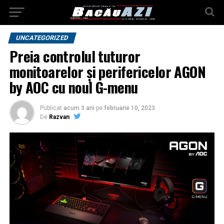
UNCATEGORIZED
Preia controlul tuturor
monitoarelor și perifericelor AGON
by AOC cu noul G-menu
Publicat
acum 3 ani
pe
februarie 10, 2023
De
Razvan