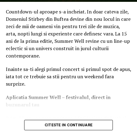
produse, astfel încât monitorul, și accesoriile, cum ar fi
Countdown-ul aproape s-a incheiat. In doar cateva zile,
mouse-urile de gaming, mouse pad-urile sau tastaturile,
Domeniul Stirbey din Buftea devine din nou locul in care
vor avea același model de iluminare RGB și aceleași
zeci de mii de oameni vin pentru trei zile de muzica,
culori.
arta, nopti lungi si experiente care definesc vara. La 15
ani de la prima editie, Summer Well revine cu un line-up
Astăzi, gamerii își admiră eroii și vor să le calce pe urme.
eclectic si un univers construit in jurul culturii
Astfel, perifericele sunt achiziționate pe baza inspirației
contemporane.
oferite de streamer-ul sau de jucătorul lor preferat de
esports. Cu ajutorul G-Menu pot fi create, salvate și
Inainte sa-ti alegi primul concert si primul spot de apus,
chiar partajate noi profiluri de utilizator pentru diferite
iata tot ce trebuie sa stii pentru un weekend fara
genuri și jocuri. În interiorul secțiunii „Discover” a
surprize.
aplicației G-Menu, utilizatorii pot vizualiza descrierile,
dar și produsele compatibile cu un anumit profil de
Aplica
t
ia Summer Well
– festivalul, direct in
utilizator, pe care pot alege apoi să îl copieze pe
buzunarul tau
propriile dispozitive. Potrivirea setărilor DPI ale unui
mouse de gaming sau replicarea setărilor de culoare și
Primul lucru pe care merita sa-l faci inainte de festival
de reacție ale unui monitor de la unul dintre idolii
este sa descarci aplicatia Summer Well, disponibila in
CITESTE IN CONTINUARE
comunității de gaming, cu G-Menu este suficient un
App Store si Google Play.