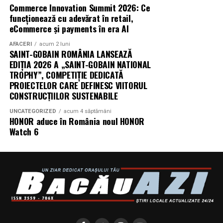
Commerce Innovation Summit 2026: Ce
aqua, Lay’s, e-on, Academia de Studii Economice din
funcționează cu adevărat în retail,
Bucuresti, FABIZ, Bucharest Business School, biciclop,
eCommerce și payments în era AI
syoss, InterContinental Athénée Palace, Secom.
AFACERI
acum 2 luni
SAINT-GOBAIN ROMÂNIA LANSEAZĂ
Abonamentele sunt disponibile pe summerwell.ro la
EDIȚIA 2026 A „SAINT-GOBAIN NATIONAL
pretul de 513 lei. De asemenea, pot fi achizitionate
TROPHY”, COMPETIȚIE DEDICATĂ
bilete de o zi la pretul de 351 lei pentru vineri si
PROIECTELOR CARE DEFINESC VIITORUL
sambata, respectiv 426.6 lei pentru duminica.
CONSTRUCȚIILOR SUSTENABILE
UNCATEGORIZED
acum 4 săptămâni
HONOR aduce în România noul HONOR
Watch 6