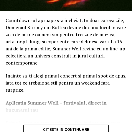
Countdown-ul aproape s-a incheiat. In doar cateva zile,
Domeniul Stirbey din Buftea devine din nou locul in care
zeci de mii de oameni vin pentru trei zile de muzica,
arta, nopti lungi si experiente care definesc vara. La 15
ani de la prima editie, Summer Well revine cu un line-up
eclectic si un univers construit in jurul culturii
contemporane.
Colecția BASTUA pune în evidență imprimeuri frumoase
și îndrăznețe, care amintesc de natură și de atmosfera
Inainte sa-ti alegi primul concert si primul spot de apus,
unei saune, marcând prima dată când Marimekko a creat
iata tot ce trebuie sa stii pentru un weekend fara
un set de imprimeuri gândite exclusiv pentru o
surprize.
colaborare cu un brand. Misiunea Marimekko este de a
încuraja oamenii să fie fericiți cu ei înșiși și de a aduce
Aplica
t
ia Summer Well
– festivalul, direct in
bucurie în viața de zi cu zi a acestora prin culori și
buzunarul tau
imprimeuri îndrăznețe. Unul dintre imprimeurile
principale este inspirat de frunzele mari și decorative de
Primul lucru pe care merita sa-l faci inainte de festival
rubarbă, care uneori cresc în preajma clădirilor cu saune
este sa descarci aplicatia Summer Well, disponibila in
CITESTE IN CONTINUARE