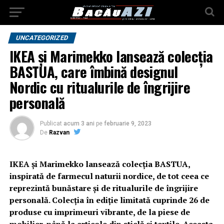
UNCATEGORIZED
IKEA și Marimekko lansează colecția
BASTUA, care îmbină designul
Nordic cu ritualurile de îngrijire
personală
Publicat
acum 3 ani
pe
februarie 9, 2023
De
Razvan
IKEA și Marimekko lansează colecția BASTUA,
inspirată de farmecul naturii nordice, de tot ceea ce
reprezintă bunăstare și de ritualurile de îngrijire
personală. Colecția în ediție limitată cuprinde 26 de
produse cu imprimeuri vibrante, de la piese de