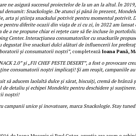
care ne asigură succesul proiectelor de la un an la altul. În 20
ul denumit: Snackologie. De atunci și până în prezent, Mondel
 arta și știința snackului potrivit pentru momentul potrivit. D
te pentru diferite ocazii din viața de zi cu zi, în 2022 am lansa
 a ne propune chiar ei rețete care să fie incluse în portofoliul 
ing Center. Interacțiunea consumatorilor cu snackurile propuse
 degustat live snackuri dulci alături de influencerii lor prefer
oratorii și consumatorii noștri”,
completează
Ioana Pană, 
NACK 2.0” și „FII CHEF PESTE DESERT”, a fost o provocare crea
ine consumatorii noștri implicați! Și am reușit, campaniile au 
it să aducem laolaltă dulce și sărat, biscuiți, cremă de brânză 
l de detaliu și echipei Mondelēz pentru deschidere și susținere. 
i noștri!
u campanii unice și inovatoare, marca Snackologie. Stay tuned
n 2016 de Ioana Mucenic și Paul Cotor, agenția are acum o echi