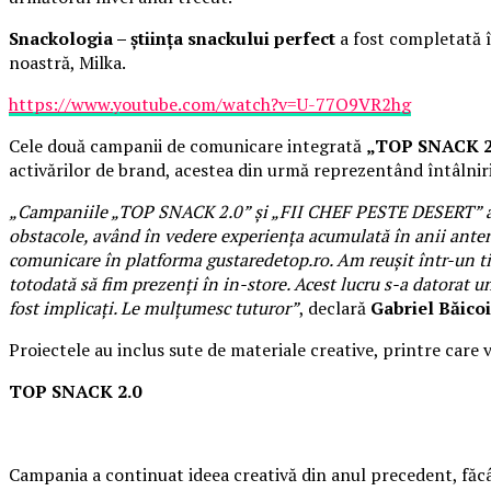
Snackologia – știința snackului perfect
a fost completată î
noastră, Milka.
https://www.youtube.com/watch?v=U-77O9VR2hg
Cele două campanii de comunicare integrată
„TOP SNACK 2
activărilor de brand, acestea din urmă reprezentând întâlniri
„Campaniile „TOP SNACK 2.0” și „FII CHEF PESTE DESERT” au f
obstacole, având în vedere experiența acumulată în anii anteri
comunicare în platforma gustaredetop.ro. Am reușit într-un ti
totodată să fim prezenți în in-store. Acest lucru s-a datorat un
fost implicați. Le mulțumesc tuturor”
, declară
Gabriel Băico
Proiectele au inclus sute de materiale creative, printre care v
TOP SNACK 2.0
Campania a continuat ideea creativă din anul precedent, făcâ