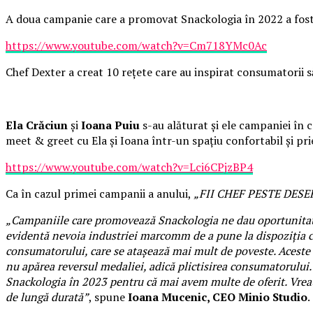
A doua campanie care a promovat Snackologia în 2022 a fost î
https://www.youtube.com/watch?v=Cm718YMc0Ac
Chef Dexter a creat 10 rețete care au inspirat consumatorii să
Ela Crăciun
și
Ioana Puiu
s-au alăturat și ele campaniei în c
meet & greet cu Ela și Ioana într-un spațiu confortabil și p
https://www.youtube.com/watch?v=Lci6CPjzBP4
Ca în cazul primei campanii a anului,
„FII CHEF PESTE DESE
„Campaniile care promovează Snackologia ne dau oportunitatea 
evidentă nevoia industriei marcomm de a pune la dispoziția c
consumatorului, care se atașează mai mult de poveste. Aceste 
nu apărea reversul medaliei, adică plictisirea consumatorului.
Snackologia în 2023 pentru că mai avem multe de oferit. Vreau 
de lungă durată”
, spune
Ioana Mucenic, CEO Minio Studio
.