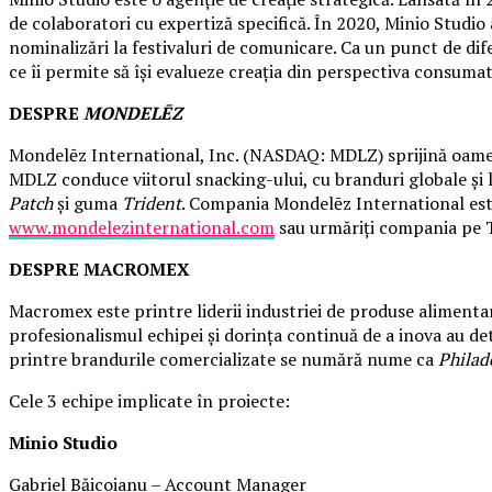
de colaboratori cu expertiză specifică. În 2020, Minio Studio 
nominalizări la festivaluri de comunicare. Ca un punct de dif
ce îi permite să își evalueze creația din perspectiva consumat
DESPRE
MONDELĒZ
Mondelēz International, Inc. (NASDAQ: MDLZ) sprijină oamenii
MDLZ conduce viitorul snacking-ului, cu branduri globale și l
Patch
și guma
Trident
. Compania Mondelēz International este
www.mondelezinternational.com
sau urmăriți compania pe 
DESPRE MACROMEX
Macromex este printre liderii industriei de produse alimentar
profesionalismul echipei și dorința continuă de a inova au de
printre brandurile comercializate se numără nume ca
Philad
Cele 3 echipe implicate în proiecte:
Minio Studio
Gabriel Băicoianu – Account Manager