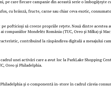
, pe care fiecare campanie din această serie o îmbogățește cu 
ufos, cu brânză, fructe, carne sau chiar ceva exotic, consumat
 pe pofticioși să creeze propriile rețete. Nouă dintre acestea a
și ai companiilor Mondelēz România (TUC, Oreo și Milka) și Mac
aracteristic, contribuind la răspândirea digitală a mesajului ca
n cadrul unei activări care a avut loc la ParkLake Shopping Cen
C, Oreo și Philadelphia.
hiladelphia și o componentă in-store în cadrul căreia consuma