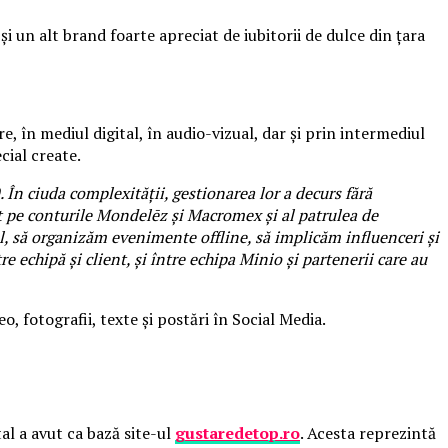
 un alt brand foarte apreciat de iubitorii de dulce din țara
e, în mediul digital, în audio-vizual, dar și prin intermediul
cial create.
 ciuda complexității, gestionarea lor a decurs fără
nt pe conturile Mondelēz și Macromex și al patrulea de
l, să organizăm evenimente offline, să implicăm influenceri și
e echipă și client, și între echipa Minio și partenerii care au
, fotografii, texte și postări în Social Media.
al a avut ca bază site-ul
gustaredetop.ro
. Acesta reprezintă