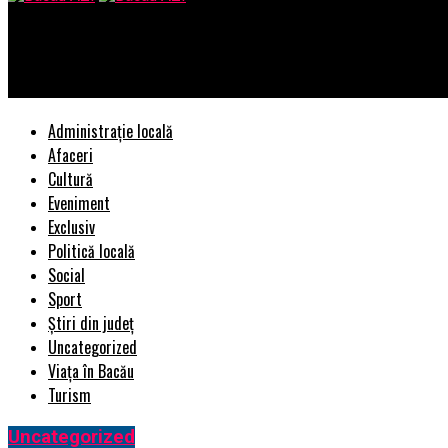
Bacau AZI
Minio Studio a consolidat comunicarea despre Snackologie în 2022
Administrație locală
Afaceri
Cultură
Eveniment
Exclusiv
Politică locală
Social
Sport
Știri din județ
Uncategorized
Viața în Bacău
Turism
Uncategorized