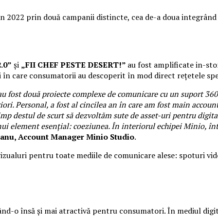
n 2022 prin două campanii distincte, cea de-a doua integrând și
.0”
și
„FII CHEF PESTE DESERT!”
au fost amplificate in-stor
 în care consumatorii au descoperit în mod direct rețetele spe
ost două proiecte complexe de comunicare cu un suport 360. În
ori. Personal, a fost al cincilea an în care am fost main accou
mp destul de scurt să dezvoltăm sute de asset-uri pentru digita
ui element esențial: coeziunea. În interiorul echipei Minio, într
ianu, Account Manager Minio Studio
.
izualuri pentru toate mediile de comunicare alese: spoturi video
nd-o însă și mai atractivă pentru consumatori. În mediul digit