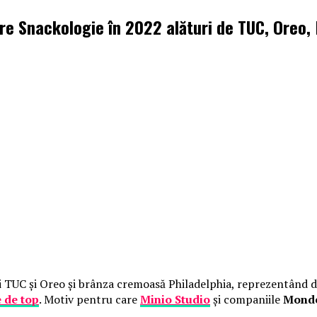
e Snackologie în 2022 alături de TUC, Oreo, M
uiți TUC și Oreo și brânza cremoasă Philadelphia, reprezentând 
 de top
. Motiv pentru care
Minio Studio
și companiile
Monde