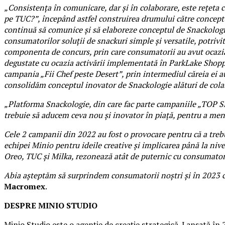
„Consistența în comunicare, dar și în colaborare, este rețeta 
pe TUC?”, începând astfel construirea drumului către concept
continuă să comunice și să elaboreze conceptul de Snackologie,
consumatorilor soluții de snackuri simple și versatile, potrivi
componenta de concurs, prin care consumatorii au avut ocazia de
degustate cu ocazia activării implementată în ParkLake Shopp
campania „Fii Chef peste Desert”, prin intermediul căreia ei au
consolidăm conceptul inovator de Snackologie alături de colab
„Platforma Snackologie, din care fac parte campaniile „TOP S
trebuie să aducem ceva nou și inovator în piață, pentru a menț
Cele 2 campanii din 2022 au fost o provocare pentru că a trebu
echipei Minio pentru ideile creative și implicarea până la nive
Oreo, TUC și Milka, rezonează atât de puternic cu consumatori
Abia așteptăm să surprindem consumatorii noștri și în 2023 c
Macromex
.
DESPRE MINIO STUDIO
Minio Studio este o agenție de creație strategică. Lansată î