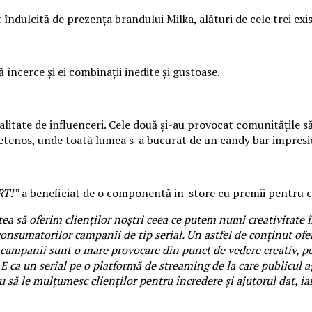
ndulcită de prezența brandului Milka, alături de cele trei ex
 încerce și ei combinații inedite și gustoase.
alitate de influenceri. Cele două și-au provocat comunitățile să 
rietenos, unde toată lumea s-a bucurat de un candy bar impresi
RT!”
a beneficiat de o componentă in-store cu premii pentru cei
să oferim clienților noștri ceea ce putem numi creativitate în
onsumatorilor campanii de tip serial. Un astfel de conținut of
campanii sunt o mare provocare din punct de vedere creativ, pen
 E ca un serial pe o platformă de streaming de la care publicul 
să le mulțumesc clienților pentru încredere și ajutorul dat, ia