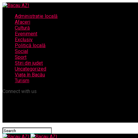
Administrație locală
Afaceri
Cultură
Eveniment
Exclusiv
Politică locală
Social
Sport
Știri din județ
Uncategorized
Viața în Bacău
Turism
Connect with us