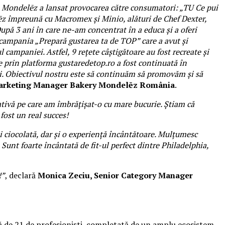
19, Mondelēz a lansat provocarea către consumatori: „TU Ce pui
ēz împreună cu Macromex și Minio, alături de Chef Dexter,
upă 3 ani în care ne-am concentrat în a educa și a oferi
t campania „Prepară gustarea ta de TOP” care a avut și
campaniei. Astfel, 9 rețete câștigătoare au fost recreate și
 prin platforma gustaredetop.ro a fost continuată în
ați. Obiectivul nostru este să continuăm să promovăm și să
Marketing Manager Bakery Mondelēz România
.
tivă pe care am îmbrățișat-o cu mare bucurie. Știam că
fost un real succes!
și ciocolată, dar și o experiență încântătoare. Mulțumesc
Sunt foarte încântată de fit-ul perfect dintre Philadelphia,
!”
, declară
Monica Zeciu, Senior Category Manager
pă de 21 de profesioniști, completată de un amplu ecosistem