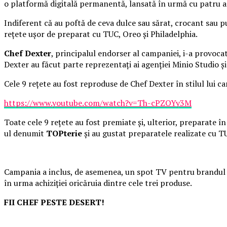
o platformă digitală permanentă, lansată în urmă cu patru ani
Indiferent că au poftă de ceva dulce sau sărat, crocant sau p
rețete ușor de preparat cu TUC, Oreo și Philadelphia.
Chef Dexter
, principalul endorser al campaniei, i-a provocat
Dexter au făcut parte reprezentați ai agenției Minio Studio 
Cele 9 rețete au fost reproduse de Chef Dexter în stilul lui c
https://www.youtube.com/watch?v=Th-cPZOYy3M
Toate cele 9 rețete au fost premiate și, ulterior, preparate î
ul denumit
TOPterie
și au gustat preparatele realizate cu TU
Campania a inclus, de asemenea, un spot TV pentru brandul P
în urma achiziției oricăruia dintre cele trei produse.
FII CHEF PESTE DESERT!