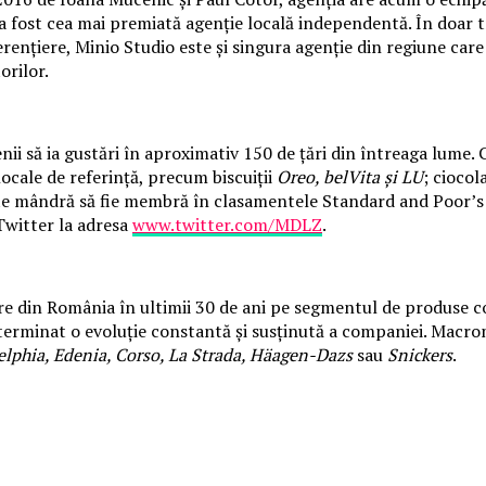
a fost cea mai premiată agenție locală independentă. În doar tr
erențiere, Minio Studio este și singura agenție din regiune care
orilor.
 să ia gustări în aproximativ 150 de țări din întreaga lume. C
ocale de referință, precum biscuiții
Oreo, belVita și LU
; ciocol
 mândră să fie membră în clasamentele Standard and Poor’s 50
Twitter la adresa
www.twitter.com/MDLZ
.
e din România în ultimii 30 de ani pe segmentul de produse cong
terminat o evoluție constantă și susținută a companiei. Macrome
elphia, Edenia, Corso, La Strada, H
äagen-Dazs
sau
Snickers
.