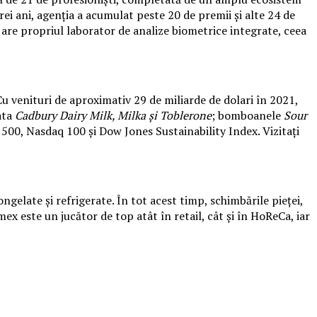
ei ani, agenția a acumulat peste 20 de premii și alte 24 de
 are propriul laborator de analize biometrice integrate, ceea
u venituri de aproximativ 29 de miliarde de dolari în 2021,
ata
Cadbury Dairy Milk, Milka și Toblerone
; bomboanele
Sour
0, Nasdaq 100 și Dow Jones Sustainability Index. Vizitați
elate și refrigerate. În tot acest timp, schimbările pieței,
x este un jucător de top atât în retail, cât și în HoReCa, iar