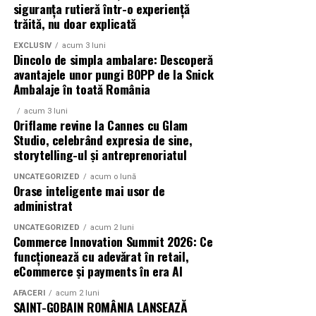
Catalina Bozianu a fost
siguranța rutieră într-o experiență
alături de actorii
Ioana State, Vlad și Oana Gherman,
trăită, nu doar explicată
demisa de la conducerea
Azaleea Necula și Gabriel Vatavu.
EXCLUSIV
acum 3 luni
PMP Prahova/Ionut Pitigoi
Dincolo de simpla ambalare: Descoperă
O comedie actuală și spumoasă, filmul
„În pielea
avantajele unor pungi BOPP de la Snick
(SGA) este noul Presedinte
mea”
este distribuit de T.R.I.B.E. Films.
Ambalaje în toată România
PMP Prahova
TRAILER:
https://bit.ly/InPieleaMea
acum 3 luni
Oriflame revine la Cannes cu Glam
Site oficial:
inpieleamea.ro
Studio, celebrând expresia de sine,
„Are cone sa ma
storytelling-ul și antreprenoriatul
Mai multe detalii, imagini de la filmări, fragmente din
analizeze”/Catalina Bozianu
film, declarații din partea actorilor și informații despre
UNCATEGORIZED
acum o lună
l-a sabotat, sistematic, pe
Orase inteligente mai usor de
concursuri sunt disponibile pe paginile social media ale
administrat
filmului de
Facebook
,
Instagram
,
TikTok
.
Presedintele PMP –
UNCATEGORIZED
acum 2 luni
Cristian Diaconescu/In
Adrian Pădurețu semnează imaginea filmului. De sunet
Commerce Innovation Summit 2026: Ce
funcționează cu adevărat în retail,
s-a ocupat Bogdan Ivanovici, de scenografie Anca
acelasi timp, sub
eCommerce și payments în era AI
Miron, iar de costume Francisca Vass.
“umbrela” de sef al Filialei
AFACERI
acum 2 luni
„În Pielea Mea”
este un film produs de: CB MOTION
Prahova a PMP isi gasea
SAINT-GOBAIN ROMÂNIA LANSEAZĂ