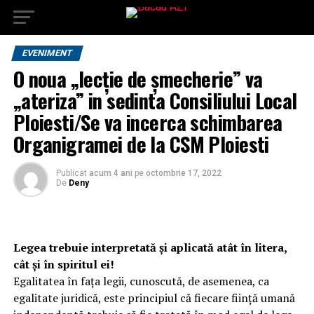
EVENIMENT
O noua „lecție de șmecherie” va
„ateriza” in sedinta Consiliului Local
Ploiesti/Se va incerca schimbarea
Organigramei de la CSM Ploiesti
Publicat
acum 4 ani
pe
octombrie 17, 2022
De
Deny
Legea trebuie interpretată şi aplicată atât în litera,
cât şi în spiritul ei!
Egalitatea în fața legii, cunoscută, de asemenea, ca
egalitate juridică, este principiul că fiecare ființă umană