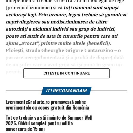
independentă trebuie să fie tratată în mod egal de lege
(principiul izonomiei) și că
toți oamenii sunt supuși
acelorași legi. Prin urmare, legea trebuie să garanteze
neprivilegierea sau nediscriminarea de către
autorități a niciunui individ sau grup de indivizi,
poate ati auzit de asta in cursurile pentru care ati
ajuns „avocat”, printre multe altele (beneficii).
Ploiești, strada Gheorghe Grigore Cantacuzino – o
parcare neregulamentară și o probă de dispreț dată
de un șofer care a avut grijă să își pună în geam un
permis de parcare.
CITESTE IN CONTINUARE
DI-chitu-adina-2021
ITI RECOMANDAM
EvenimenteGratuite.ro promovează online
Permisul pe care scrie ”Consilier județean” este unul
evenimentele cu acces gratuit din România
care permite dreptul de a parca doar în perimetrul
Tot ce trebuie sa stii inainte de Summer Well
Palatului Administrativ. Și dacă ar fi permis parcarea
2026. Ghidul complet pentru editia
fără plată chiar și în alte zone din Ploiești, în niciun caz
aniversara de 15 ani