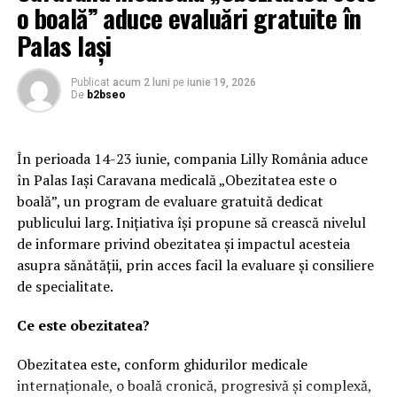
dezvaluite si de Observatorul Prahovean), fost
o boală” aduce evaluări gratuite în
„Presedinte interimar PMP Ploiesti”, lidera
Palas Iași
consilierilor județeni PMP Prahova, avocat, jurist la
Rompetrol, va rugam sa recititi articolul nostru:
Publicat
acum 2 luni
pe
iunie 19, 2026
„Limbaj necivilizat, obscen, trivial si vulgar utilizat
De
b2bseo
pentru membrii PMP Prahova (inclusiv pentru
seniorii din acest partid) de catre: o femeie (?), sefa
de grup PMP in Consiliul Judetean Prahova,
În perioada 14-23 iunie, compania Lilly România aduce
Presedinte interimar PMP Ploiesti si Presedinte al
în Palas Iași Caravana medicală „Obezitatea este o
Comisiei Naționale de Arbitraj si Integritate a
boală”, un program de evaluare gratuită dedicat
PMP/Uneltele Catalinei Bozianu/ Inregistrari”,
publicului larg. Inițiativa își propune să crească nivelul
precum si alte articole din arhiva ziarului pe aceeasi
de informare privind obezitatea și impactul acesteia
tema.
asupra sănătății, prin acces facil la evaluare și consiliere
de specialitate.
Limbaj necivilizat, obscen,
Ce este obezitatea?
trivial si vulgar utilizat
pentru membrii PMP
Obezitatea este, conform ghidurilor medicale
internaționale, o boală cronică, progresivă și complexă,