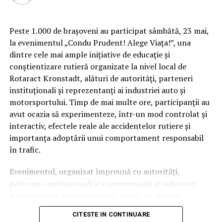
statutului de către
președinta organizației
Peste 1.000 de brașoveni au participat sâmbătă, 23 mai,
județene Cătălina Bozianu
la evenimentul „Condu Prudent! Alege Viața!”, una
devine un moft
dintre cele mai ample inițiative de educație și
conștientizare rutieră organizate la nivel local de
Rotaract Kronstadt, alături de autorități, parteneri
Azi, 15 octombrie, la Ploiesti are loc o asa zisa
instituționali și reprezentanți ai industriei auto și
Cum știu dacă am obezitate? Rolul IMC și al
„regionala” a celor care au creat un adevarat „puci”
motorsportului. Timp de mai multe ore, participanții au
evaluării medicale
in PMP, la Ploiesti, pe ascuns, fara presa, o adunare
avut ocazia să experimenteze, într-un mod controlat și
doar de ei stiuta ca locatie (ca la ” teatru”)!. Spune
interactiv, efectele reale ale accidentelor rutiere și
Deși Indicele de Masă Corporală (IMC) este utilizat
mult, nu?
importanța adoptării unui comportament responsabil
frecvent pentru clasificarea
în trafic.
obezității, acest indicator nu spune întreaga poveste.
Evenimentul, organizat împreună cu autorități,
Medicul poate lua în considerare raportul talie–
parteneri instituționali și reprezentanți ai industriei
înălțime, impactul asupra sănătății, calitatea vieții,
automotive și motorsportului, a avut ca obiectiv
prezența complicațiilor și altele. Interesant este faptul
principal transformarea prevenției într-o experiență
că doar 20% dintre românii care trăiesc cu obezitate se
CITESTE IN CONTINUARE
practică și accesibilă publicului larg.
declară îngrijorați de starea lor de sănătate din prezent