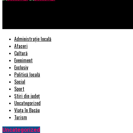
Bacau AZI
TCL prezintă noul RAY•DANZ SoundBar X937U la IFA Berlin 2022
Administrație locală
Afaceri
Cultură
Eveniment
Exclusiv
Politică locală
Social
Sport
Știri din județ
Uncategorized
Viața în Bacău
Turism
Uncategorized