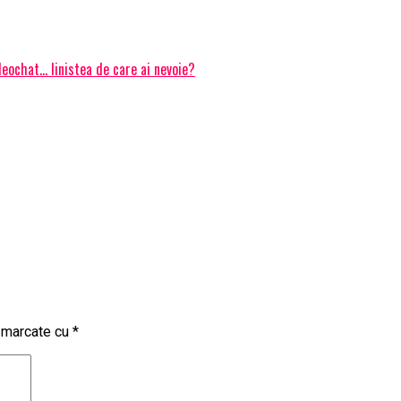
deochat… linistea de care ai nevoie?
t marcate cu
*