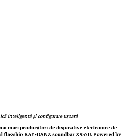
că inteligentă și configurare ușoară
i mai mari producători de dispozitive electronice de
v noul flagship RAY•DANZ soundbar X937U. Powered by