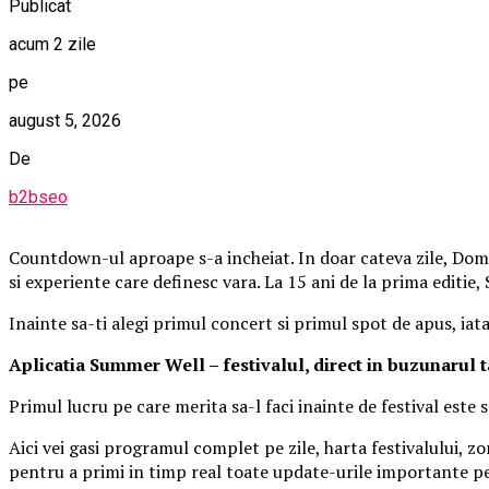
Publicat
acum 2 zile
pe
august 5, 2026
De
b2bseo
Countdown-ul aproape s-a incheiat. In doar cateva zile, Domen
si experiente care definesc vara. La 15 ani de la prima editie
Inainte sa-ti alegi primul concert si primul spot de apus, iat
Aplica
t
ia Summer Well
– festivalul, direct in buzunarul 
Primul lucru pe care merita sa-l faci inainte de festival este
Aici vei gasi programul complet pe zile, harta festivalului, zo
pentru a primi in timp real toate update-urile importante pe 