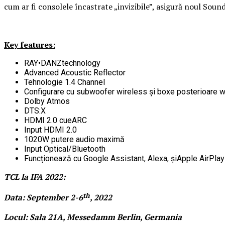
cum ar fi consolele încastrate „invizibile”, asigură noul So
Key features:
RAY•DANZtechnology
Advanced Acoustic Reflector
Tehnologie 1.4 Channel
Configurare cu subwoofer wireless și boxe posterioare w
Dolby Atmos
DTS:X
HDMI 2.0 cueARC
Input HDMI 2.0
1020W putere audio maximă
Input Optical/Bluetooth
Funcționează cu Google Assistant, Alexa, șiApple AirPlay
TCL la IFA 2022:
th
Data: September 2-6
, 2022
Locul: Sala 21A, Messedamm Berlin, Germania