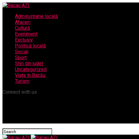
Administrație locală
Afaceri
Cultură
Eveniment
Exclusiv
Politică locală
Social
Sport
Știri din județ
Uncategorized
Viața în Bacău
Turism
Connect with us