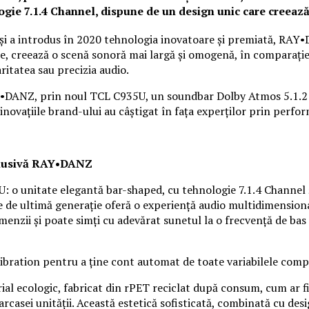
gie 7.1.4 Channel, dispune de un design unic care creează
 și a introdus în 2020 tehnologia inovatoare și premiată, RAY
te, creează o scenă sonoră mai largă și omogenă, în comparați
aritatea sau precizia audio.
AY•DANZ, prin noul TCL C935U, un soundbar Dolby Atmos 5.1.
ovațiile brand-ului au câștigat în fața experților prin perform
clusivă RAY•DANZ
 unitate elegantă bar-shaped, cu tehnologie 7.1.4 Channel și
de ultimă generație oferă o experiență audio multidimensională
enzii și poate simți cu adevărat sunetul la o frecvență de bas
bration pentru a ține cont automat de toate variabilele compl
al ecologic, fabricat din rPET reciclat după consum, cum ar fi 
arcasei unității. Această estetică sofisticată, combinată cu des