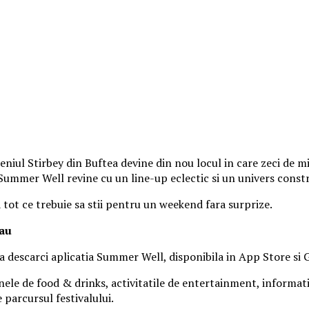
iul Stirbey din Buftea devine din nou locul in care zeci de mii
, Summer Well revine cu un line-up eclectic si un univers const
a tot ce trebuie sa stii pentru un weekend fara surprize.
tau
 sa descarci aplicatia Summer Well, disponibila in App Store si 
nele de food & drinks, activitatile de entertainment, informatiil
parcursul festivalului.