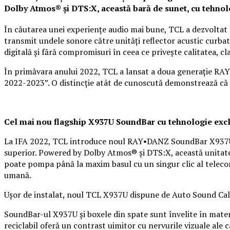
Dolby Atmos® și DTS:X, această bară de sunet, cu tehnolo
În căutarea unei experiențe audio mai bune, TCL a dezvoltat
transmit undele sonore către unități reflector acustic curba
digitală și fără compromisuri în ceea ce privește calitatea, cl
În primăvara anului 2022, TCL a lansat a doua generație R
2022-2023”. O distincție atât de cunoscută demonstrează că in
Cel mai nou flagship X937U SoundBar cu tehnologie ex
La IFA 2022, TCL introduce noul RAY•DANZ SoundBar X937U: o
superior. Powered by Dolby Atmos® și DTS:X, această unitate 
poate pompa până la maxim basul cu un singur clic al telecom
umană.
Ușor de instalat, noul TCL X937U dispune de Auto Sound Cali
SoundBar-ul X937U și boxele din spate sunt învelite în materi
reciclabil oferă un contrast uimitor cu nervurile vizuale ale c