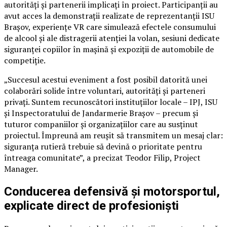
autorități și partenerii implicați în proiect. Participanții au
avut acces la demonstrații realizate de reprezentanții ISU
Brașov, experiențe VR care simulează efectele consumului
de alcool și ale distragerii atenției la volan, sesiuni dedicate
siguranței copiilor în mașină și expoziții de automobile de
competiție.
„Succesul acestui eveniment a fost posibil datorită unei
colaborări solide între voluntari, autorități și parteneri
privați. Suntem recunoscători instituțiilor locale – IPJ, ISU
și Inspectoratului de Jandarmerie Brașov – precum și
tuturor companiilor și organizațiilor care au susținut
proiectul. Împreună am reușit să transmitem un mesaj clar:
siguranța rutieră trebuie să devină o prioritate pentru
întreaga comunitate”, a precizat Teodor Filip, Project
Manager.
Conducerea defensivă și motorsportul,
explicate direct de profesioniști