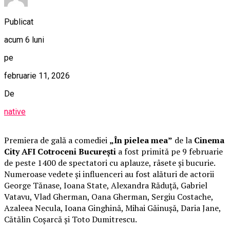
Publicat
acum 6 luni
pe
februarie 11, 2026
De
native
Premiera de gală a comediei
„În pielea mea”
de la
Cinema
City AFI Cotroceni București
a fost primită pe 9 februarie
de peste 1400 de spectatori cu aplauze, râsete și bucurie.
Numeroase vedete și influenceri au fost alături de actorii
George Tănase, Ioana State, Alexandra Răduță, Gabriel
Vatavu, Vlad Gherman, Oana Gherman, Sergiu Costache,
Azaleea Necula, Ioana Ginghină, Mihai Găinușă, Daria Jane,
Cătălin Coșarcă și Toto Dumitrescu.