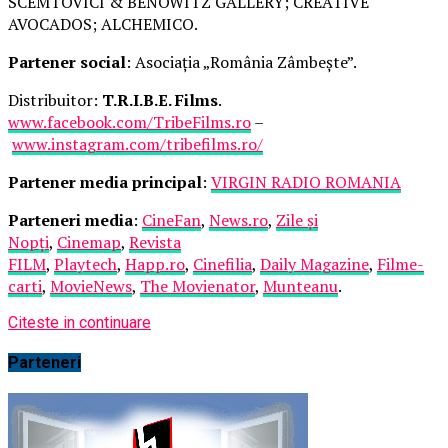
SCEMTOVICI & BENOWITZ GALLERY; CREATIVE
AVOCADOS; ALCHEMICO.
Partener social
: Asociația „România Zâmbește”.
Distribuitor:
T.R.I.B.E. Films
.
www.facebook.com/TribeFilms.ro
–
www.instagram.com/tribefilms.ro/
Partener media principal
:
VIRGIN RADIO ROMANIA
Parteneri media
:
CineFan
,
News.ro
,
Zile și
Nopți
,
Cinemap
,
Revista
FILM
,
Playtech
,
Happ.ro
,
Cinefilia
,
Daily Magazine
,
Filme-
carti
,
MovieNews
,
The Movienator
,
Munteanu
.
Citeste in continuare
Parteneri