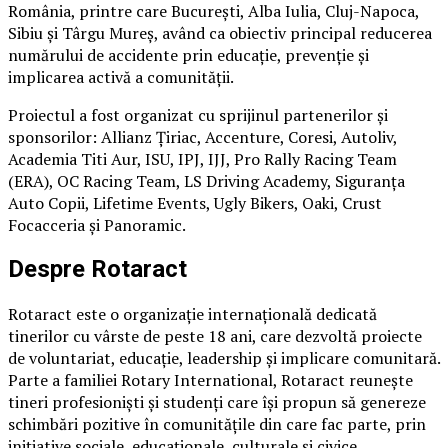
România, printre care București, Alba Iulia, Cluj-Napoca,
Sibiu și Târgu Mureș, având ca obiectiv principal reducerea
numărului de accidente prin educație, prevenție și
implicarea activă a comunității.
Proiectul a fost organizat cu sprijinul partenerilor și
sponsorilor: Allianz Țiriac, Accenture, Coresi, Autoliv,
Academia Titi Aur, ISU, IPJ, IJJ, Pro Rally Racing Team
(ERA), OC Racing Team, LS Driving Academy, Siguranța
Auto Copii, Lifetime Events, Ugly Bikers, Oaki, Crust
Focacceria și Panoramic.
Despre Rotaract
Rotaract este o organizație internațională dedicată
tinerilor cu vârste de peste 18 ani, care dezvoltă proiecte
de voluntariat, educație, leadership și implicare comunitară.
Parte a familiei Rotary International, Rotaract reunește
tineri profesioniști și studenți care își propun să genereze
schimbări pozitive în comunitățile din care fac parte, prin
inițiative sociale, educaționale, culturale și civice.