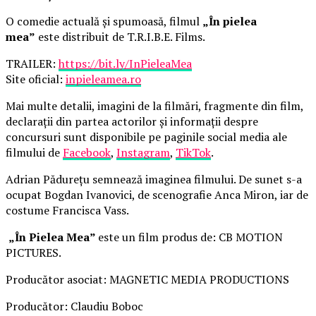
O comedie actuală și spumoasă, filmul
„În pielea
mea”
este distribuit de T.R.I.B.E. Films.
TRAILER:
https://bit.ly/InPieleaMea
Site oficial:
inpieleamea.ro
Mai multe detalii, imagini de la filmări, fragmente din film,
declarații din partea actorilor și informații despre
concursuri sunt disponibile pe paginile social media ale
filmului de
Facebook
,
Instagram
,
TikTok
.
Adrian Pădurețu semnează imaginea filmului. De sunet s-a
ocupat Bogdan Ivanovici, de scenografie Anca Miron, iar de
costume Francisca Vass.
„În Pielea Mea”
este un film produs de: CB MOTION
PICTURES.
Producător asociat: MAGNETIC MEDIA PRODUCTIONS
Producător: Claudiu Boboc