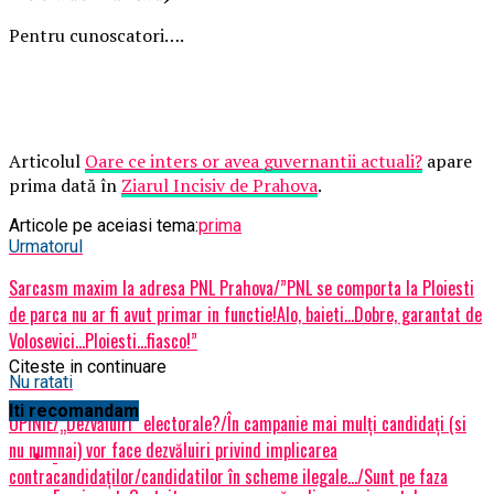
Pentru cunoscatori….
Articolul
Oare ce inters or avea guvernantii actuali?
apare
prima dată în
Ziarul Incisiv de Prahova
.
Articole pe aceiasi tema:
prima
Urmatorul
Sarcasm maxim la adresa PNL Prahova/”PNL se comporta la Ploiesti
de parca nu ar fi avut primar in functie!Alo, baieti…Dobre, garantat de
Volosevici…Ploiesti…fiasco!”
Citeste in continuare
Nu ratati
Iti recomandam
OPINIE/„Dezvăluiri” electorale?/În campanie mai mulți candidați (si
nu numnai) vor face dezvăluiri privind implicarea
contracandidaților/candidatilor în scheme ilegale…/Sunt pe faza