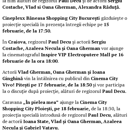
la film alături de regizorul
Paul Decu
și de actorii
Sergiu
Costache, Vlad si Oana Gherman, Alexandra Răduță.
Cineplexx Băneasa Shopping City București
găzduiește o
proiecție specială în prezența întregii echipe pe
15
februarie, de la 17:30.
În
Craiova
, regizorul
Paul Decu
și actorii
Sergiu
Costache, Azaleea Necula și Oana Gherman
vor ajunge
la cinematograful
Inspire VIP Electroputere Mall pe 16
februarie de la ora 18:00
.
Actorii
Vlad Gherman, Oana Gherman și Ioana
Ginghină
vin la întâlnirea cu publicul din
Cinema City
Vivo! Pitești pe 17 februarie, de la 18:30
și vor participa
la o discuție după proiecție, alături de regizorul
Paul Decu.
Caravana
„În pielea mea”
ajunge la
Cinema City
Shopping City Ploiești, pe 18 februarie,
de la 18:30, la
proiecția specială introdusă de regizorul
Paul Decu
, alături
de actorii
Ioana State, Vlad și Oana Gherman, Azaleea
Necula și Gabriel Vatavu.