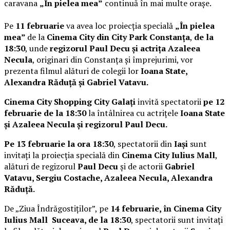
caravana
„În pielea mea”
continuă în mai multe orașe.
Pe
11 februarie
va avea loc proiecția specială
„În pielea
mea”
de la
Cinema City din City Park Constanța
,
de la
18:30
, unde
regizorul Paul Decu și actrița Azaleea
Necula
, originari din Constanța și împrejurimi, vor
prezenta filmul alături de colegii lor
Ioana State,
Alexandra Răduță și Gabriel Vatavu.
Cinema City Shopping City Galați
invită spectatorii
pe 12
februarie de la 18:30
la întâlnirea cu actrițele
Ioana State
și Azaleea Necula și regizorul Paul Decu.
Pe 13 februarie la ora 18:30
, spectatorii din
Iași
sunt
invitați la proiecția specială din
Cinema City Iulius Mall
,
alături de regizorul
Paul Decu
și de actorii
Gabriel
Vatavu, Sergiu Costache, Azaleea Necula, Alexandra
Răduță.
De „Ziua Îndrăgostiților”, pe
14 februarie, în Cinema City
Iulius Mall Suceava, de la 18:30
, spectatorii sunt invitați