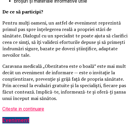
broșuri și materiale informative utile
De ce să participi?
Pentru mulți oameni, un astfel de eveniment reprezintă
primul pas spre înțelegerea reală a propriei stări de
sănătate. Dialogul cu un specialist te poate ajuta să clarifici
ceea ce simți, să îți validezi eforturile depuse și să primești
îndrumări sigure, bazate pe dovezi științifice, adaptate
nevoilor tale.
Caravana medicală „Obezitatea este o boală” este mai mult
decât un eveniment de informare — este o invitație la
conștientizare, prevenție și grijă față de propria sănătate.
Prin accesul la evaluări gratuite și la specialiști, fiecare pas
făcut contează. Implică-te, informează-te și oferă-ți șansa
unui început mai sănătos.
Citeste in continuare
Eveniment