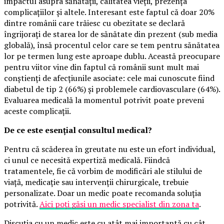
impactul asupra sănătății, calitatea vieții, prezența
complicațiilor și altele. Interesant este faptul că doar 20%
dintre românii care trăiesc cu obezitate se declară
îngrijorați de starea lor de sănătate din prezent (sub media
globală), însă procentul celor care se tem pentru sănătatea
lor pe termen lung este aproape dublu. Această preocupare
pentru viitor vine din faptul că românii sunt mult mai
conștienți de afecțiunile asociate: cele mai cunoscute fiind
diabetul de tip 2 (66%) și problemele cardiovasculare (64%).
Evaluarea medicală la momentul potrivit poate preveni
aceste complicații.
De ce este esențial consultul medical?
Pentru că scăderea în greutate nu este un efort individual,
ci unul ce necesită expertiză medicală. Fiindcă
tratamentele, fie că vorbim de modificări ale stilului de
viață, medicație sau intervenții chirurgicale, trebuie
personalizate. Doar un medic poate recomanda soluția
potrivită.
Aici poți găsi un medic specialist din zona ta
.
Discuția cu un medic este cu atât mai importantă cu cât,