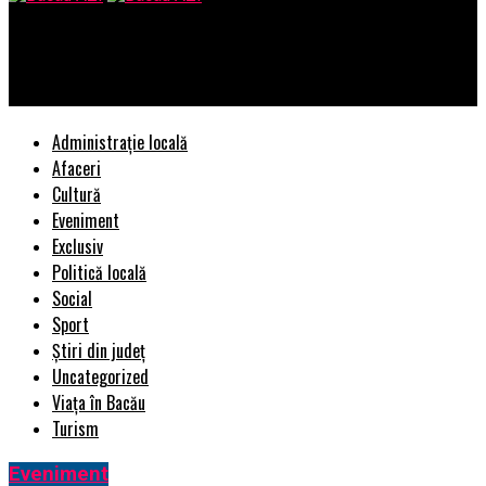
Bacau AZI
Oare ce inters or avea guvernantii actuali?
Administrație locală
Afaceri
Cultură
Eveniment
Exclusiv
Politică locală
Social
Sport
Știri din județ
Uncategorized
Viața în Bacău
Turism
Eveniment