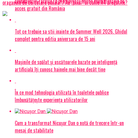
EvenimenteGratuite.ro promovează online evenimentele cu
oraganele de cercetare penala?/ Au „pixul” si colile A4 pregatite?
acces gratuit din România
Tot ce trebuie sa stii inainte de Summer Well 2026. Ghidul
complet pentru editia aniversara de 15 ani
Mașinile de spălat și uscătoarele bazate pe inteligență
artificială îți cunosc hainele mai bine decât tine
În ce mod tehnologia utilizată în toaletele publice
îmbunătățește experiența utilizatorilor
Cum a transformat Nicușor Dan o notă de trecere într-un
mesaj de stabilitate