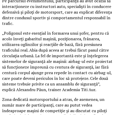
Pe parcursul evenimentului, participanții au avut ocazia să
interacționeze cu instructori auto, specialiști în conducere
defensivă și piloți de motorsport, care au explicat diferența
dintre condusul sportiv și comportamentul responsabil în
trafic.
„Poligonul este esențial în formarea unui șofer, pentru că
acolo înveți gabaritul mașinii, poziționarea, frânarea,
utilizarea oglinzilor și reacțiile de bază, fără presiunea
traficului real. Abia după aceea ar trebui făcut pasul către
circulația urbană. La fel de importantă este și înțelegerea
sistemelor de siguranță ale mașinii: airbag-ul este proiectat
să funcționeze împreună cu centura de siguranță, iar fără
centură corpul ajunge prea repede în contact cu airbag-ul,
care poate deveni periculos în loc să protejeze. Cele două
sisteme trebuie privite ca un ansamblu de siguranță”,
explică Alexandru Păun, trainer Academia Titi Aur.
Zona dedicată motorsportului a atras, de asemenea, un
număr mare de participanți, care au putut vedea
îndeaproape mașini de competiție și au discutat cu piloți