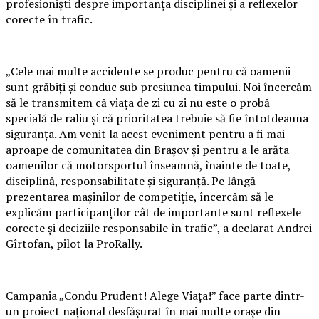
profesioniști despre importanța disciplinei și a reflexelor
corecte în trafic.
„Cele mai multe accidente se produc pentru că oamenii
sunt grăbiți și conduc sub presiunea timpului. Noi încercăm
să le transmitem că viața de zi cu zi nu este o probă
specială de raliu și că prioritatea trebuie să fie întotdeauna
siguranța. Am venit la acest eveniment pentru a fi mai
aproape de comunitatea din Brașov și pentru a le arăta
oamenilor că motorsportul înseamnă, înainte de toate,
disciplină, responsabilitate și siguranță. Pe lângă
prezentarea mașinilor de competiție, încercăm să le
explicăm participanților cât de importante sunt reflexele
corecte și deciziile responsabile în trafic”, a declarat Andrei
Gîrtofan, pilot la ProRally.
Campania „Condu Prudent! Alege Viața!” face parte dintr-
un proiect național desfășurat în mai multe orașe din