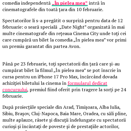
comedia independentă
„În pielea mea”
intră în
cinematografele din toată țara din 10 februarie.
Spectatorilor li s-a pregătit o surpriză pentru data de 12
februarie: o seară specială „Date Night” organizată în mai
multe cinematografe din rețeaua Cinema City unde toți cei
care cumpără un bilet la comedia „În pielea mea” vor primi
un premiu garantat din partea Avon.
Până pe 23 februarie, toți spectatorii din țară care și-au
cumpărat bilet la filmul „În pielea mea” se pot înscrie în
cursa pentru un iPhone 17 Pro Max, încărcând dovada
achiziției biletului la cinema în
formularul dedicat
concursului
, premiul fiind oferit prin tragere la sorți pe 24
februarie.
După proiecțiile speciale din Arad, Timișoara, Alba Iulia,
Sibiu, Brașov, Cluj-Napoca, Baia Mare, Oradea, cu săli pline,
multe aplauze, râsete și discuții îndelungate cu spectatorii
curioși și încântați de poveste și de prestațiile actorilor,