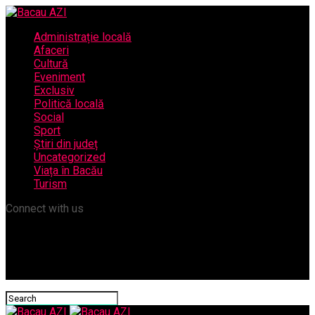
Administrație locală
Afaceri
Cultură
Eveniment
Exclusiv
Politică locală
Social
Sport
Știri din județ
Uncategorized
Viața în Bacău
Turism
Connect with us