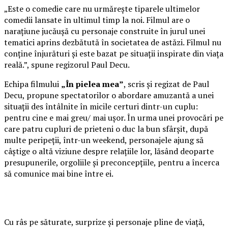
„Este o comedie care nu urmărește tiparele ultimelor
comedii lansate în ultimul timp la noi. Filmul are o
narațiune jucăușă cu personaje construite în jurul unei
tematici aprins dezbătută în societatea de astăzi. Filmul nu
conține înjurături și este bazat pe situații inspirate din viața
reală.”, spune regizorul Paul Decu.
Echipa filmului
„În pielea mea”
, scris și regizat de Paul
Decu, propune spectatorilor o abordare amuzantă a unei
situații des întâlnite în micile certuri dintr-un cuplu:
pentru cine e mai greu/ mai ușor. În urma unei provocări pe
care patru cupluri de prieteni o duc la bun sfârșit, după
multe peripeții, într-un weekend, personajele ajung să
câștige o altă viziune despre relațiile lor, lăsând deoparte
presupunerile, orgoliile și preconcepțiile, pentru a încerca
să comunice mai bine între ei.
Cu râs pe săturate, surprize și personaje pline de viață,