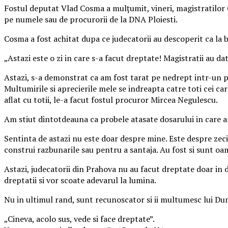
Fostul deputat Vlad Cosma a mulțumit, vineri, magistratilor C
pe numele sau de procurorii de la DNA Ploiesti.
Cosma a fost achitat dupa ce judecatorii au descoperit ca la ba
„Astazi este o zi in care s-a facut dreptate! Magistratii au d
Astazi, s-a demonstrat ca am fost tarat pe nedrept intr-un pro
Multumirile si aprecierile mele se indreapta catre toti cei ca
aflat cu totii, le-a facut fostul procuror Mircea Negulescu.
Am stiut dintotdeauna ca probele atasate dosarului in care am f
Sentinta de astazi nu este doar despre mine. Este despre zeci,
construi razbunarile sau pentru a santaja. Au fost si sunt oa
Astazi, judecatorii din Prahova nu au facut dreptate doar in 
dreptatii si vor scoate adevarul la lumina.
Nu in ultimul rand, sunt recunoscator si ii multumesc lui Du
„Cineva, acolo sus, vede si face dreptate”.