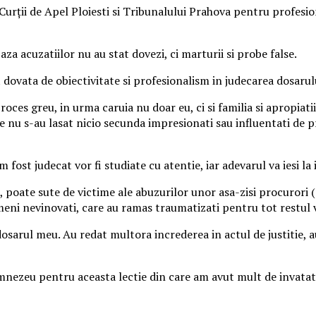
urții de Apel Ploiesti si Tribunalului Prahova pentru profesion
za acuzatiilor nu au stat dovezi, ci marturii si probe false.
at dovata de obiectivitate si profesionalism in judecarea dosar
ces greu, in urma caruia nu doar eu, ci si familia si apropiatii
re nu s-au lasat nicio secunda impresionati sau influentati de p
ost judecat vor fi studiate cu atentie, iar adevarul va iesi la 
 poate sute de victime ale abuzurilor unor asa-zisi procurori (
meni nevinovati, care au ramas traumatizati pentru tot restul vi
dosarul meu. Au redat multora increderea in actul de justitie, 
mnezeu pentru aceasta lectie din care am avut mult de invatat