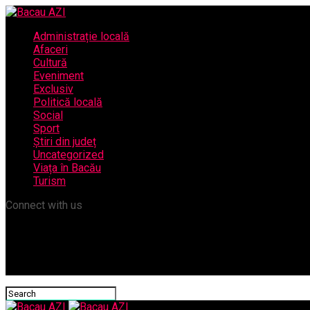
Administrație locală
Afaceri
Cultură
Eveniment
Exclusiv
Politică locală
Social
Sport
Știri din județ
Uncategorized
Viața în Bacău
Turism
Connect with us