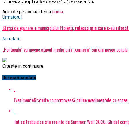
Urmeaza „nopti albe de vara”…(Cerasela N.).
Articole pe aceiasi tema:
prima
Urmatorul
Staţia de epurare a municipiului Ploiești, reteaua prin care s-au sifonat
Nu ratati
„Portocala” va incepe atacul media prin „oamenii” sai din gasca penala
Citeste in continuare
Iti recomandam
EvenimenteGratuite.ro promovează online evenimentele cu acces
Tot ce trebuie sa stii inainte de Summer Well 2026. Ghidul compl