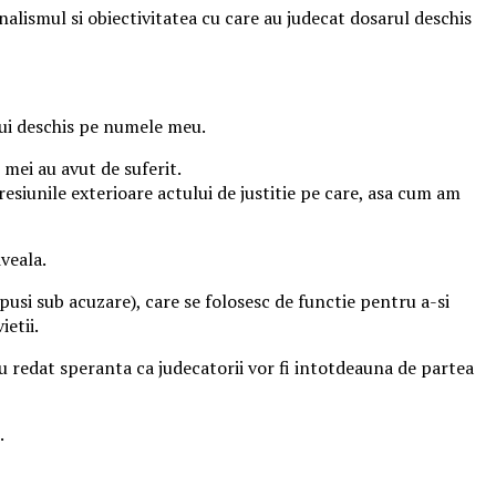
alismul si obiectivitatea cu care au judecat dosarul deschis
ului deschis pe numele meu.
 mei au avut de suferit.
resiunile exterioare actului de justitie pe care, asa cum am
iveala.
pusi sub acuzare), care se folosesc de functie pentru a-si
etii.
au redat speranta ca judecatorii vor fi intotdeauna de partea
.