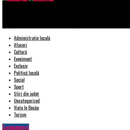
Bacau AZI
Staţia de epurare a municipiului Ploiești, reteaua prin care s-au 
Administrație locală
Afaceri
Cultură
Eveniment
Exclusiv
Politică locală
Social
Sport
Știri din județ
Uncategorized
Viața în Bacău
Turism
Eveniment