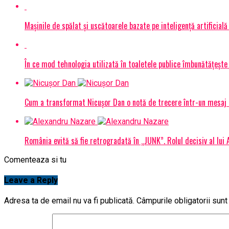
Mașinile de spălat și uscătoarele bazate pe inteligență artificială
În ce mod tehnologia utilizată în toaletele publice îmbunătățește 
Cum a transformat Nicușor Dan o notă de trecere într-un mesaj 
România evită să fie retrogradată în „JUNK”. Rolul decisiv al lui
Comenteaza si tu
Leave a Reply
Adresa ta de email nu va fi publicată.
Câmpurile obligatorii sun