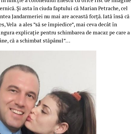
 în funcție a colonelului Enescu cu orice risc de imagine
ernică. Și asta în ciuda faptului că Marian Petrache, cel
untea Jandarmeriei nu mai are această forță. Iată însă că
es, Vela a ales ”să se împiedice”, mai ceva decât în
ingura explicație pentru schimbarea de macaz pe care a
ămâne, că a schimbat stăpânul”…