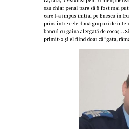
că, iată, presiunea pentru menținerea
sau chiar penal pare să fi fost mai put
care l-a impus inițial pe Enescu în fr
prins între cele două grupuri de inter
bancul cu găina alergată de cocoș… S
primit-o și el fiind doar că ”gata, r