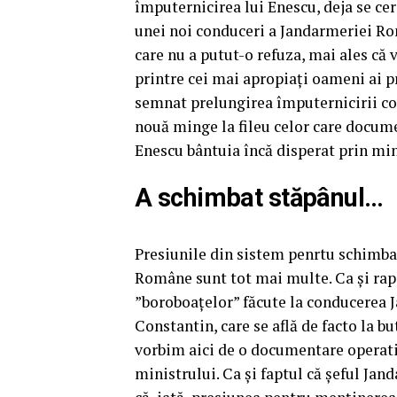
împuternicirea lui Enescu, deja se c
unei noi conduceri a Jandarmeriei Ro
care nu a putut-o refuza, mai ales că 
printre cei mai apropiați oameni ai pr
semnat prelungirea împuternicirii col
nouă minge la fileu celor care docum
Enescu bântuia încă disperat prin min
A schimbat stăpânul…
Presiunile din sistem penrtu schimba
Române sunt tot mai multe. Ca și rap
”boroboațelor” făcute la conducerea 
Constantin, care se află de facto la b
vorbim aici de o documentare operati
ministrului. Ca și faptul că șeful Ja