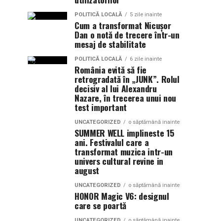
POLITICĂ LOCALĂ
5 zile inainte
Cum a transformat Nicușor
Dan o notă de trecere într-un
mesaj de stabilitate
POLITICĂ LOCALĂ
6 zile inainte
România evită să fie
retrogradată în „JUNK”. Rolul
decisiv al lui Alexandru
Nazare, în trecerea unui nou
test important
UNCATEGORIZED
o săptămână inainte
SUMMER WELL implineste 15
ani. Festivalul care a
transformat muzica intr-un
univers cultural revine in
august
UNCATEGORIZED
o săptămână inainte
HONOR Magic V6: designul
care se poartă
UNCATEGORIZED
o săptămână inainte