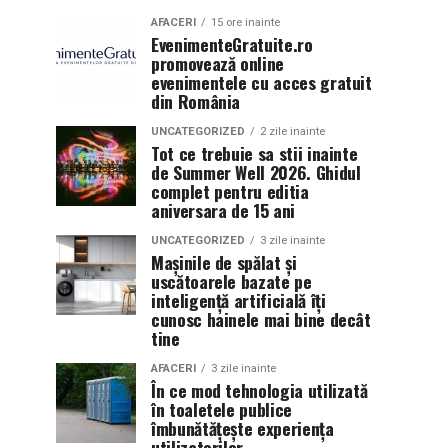
AFACERI
15 ore inainte
EvenimenteGratuite.ro
promovează online
evenimentele cu acces gratuit
din România
UNCATEGORIZED
2 zile inainte
Tot ce trebuie sa stii inainte
de Summer Well 2026. Ghidul
complet pentru editia
aniversara de 15 ani
UNCATEGORIZED
3 zile inainte
Mașinile de spălat și
uscătoarele bazate pe
inteligență artificială îți
cunosc hainele mai bine decât
tine
AFACERI
3 zile inainte
În ce mod tehnologia utilizată
în toaletele publice
îmbunătățește experiența
utilizatorilor