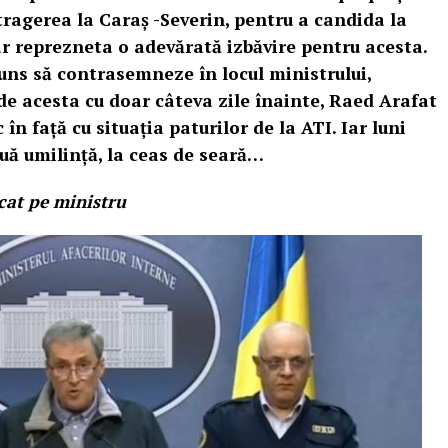
tragerea la Caraș -Severin, pentru a candida la
ar reprezneta o adevărată izbăvire pentru acesta.
uns să contrasemneze în locul ministrului,
de acesta cu doar câteva zile înainte, Raed Arafat
c în față cu situația paturilor de la ATI. Iar luni
ouă umilință, la ceas de seară…
cat pe ministru