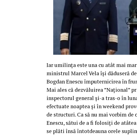
Iar umilința este una cu atât mai mar
ministrul Marcel Vela își dăduseră de
Bogdan Enescu împuternicirea în fru
Mai ales că dezvăluirea ”Național” pr
inspectorul general și-a tras-o în lun
efectuate noaptea și în weekend provo
de structuri. Ca să nu mai vorbim de
Enescu, sătui de a fi folosiți de atâte
se plăti însă întotdeauna orele suplime