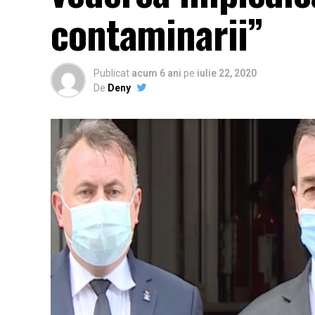
contaminarii”
Publicat
acum 6 ani
pe
iulie 22, 2020
De
Deny