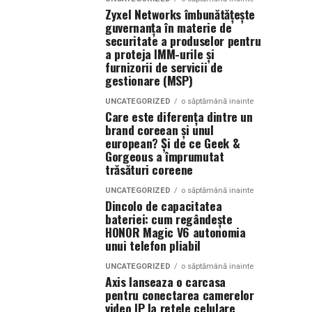
Zyxel Networks îmbunătățește
guvernanța în materie de
securitate a produselor pentru
a proteja IMM-urile și
furnizorii de servicii de
gestionare (MSP)
UNCATEGORIZED
o săptămână inainte
Care este diferența dintre un
brand coreean și unul
european? Și de ce Geek &
Gorgeous a împrumutat
trăsături coreene
UNCATEGORIZED
o săptămână inainte
Dincolo de capacitatea
bateriei: cum regândește
HONOR Magic V6 autonomia
unui telefon pliabil
UNCATEGORIZED
o săptămână inainte
Axis lanseaza o carcasa
pentru conectarea camerelor
video IP la retele celulare