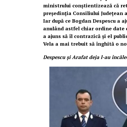
ministrului conștientizează că re
președinția Consiliului Județean 
Iar după ce Bogdan Despescu a aj
anulând astfel chiar ordine date 
a ajuns să îl contrazică și el publi
Vela a mai trebuit să înghită o n
Despescu și Arafat deja l-au încăle