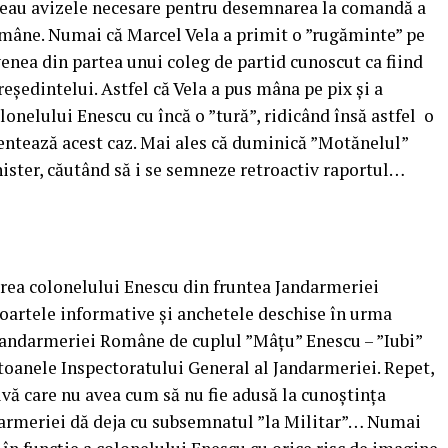
ereau avizele necesare pentru desemnarea la comandă a
mâne. Numai că Marcel Vela a primit o ”rugăminte” pe
venea din partea unui coleg de partid cunoscut ca fiind
eședintelui. Astfel că Vela a pus mâna pe pix și a
onelului Enescu cu încă o ”tură”, ridicând însă astfel o
entează acest caz. Mai ales că duminică ”Motănelul”
ister, căutând să i se semneze retroactiv raportul…
rea colonelului Enescu din fruntea Jandarmeriei
oartele informative și anchetele deschise în urma
Jandarmeriei Române de cuplul ”Mâțu” Enescu – ”Iubi”
utoanele Inspectoratului General al Jandarmeriei. Repet,
vă care nu avea cum să nu fie adusă la cunoștința
ndarmeriei dă deja cu subsemnatul ”la Militar”… Numai