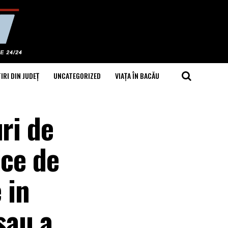
IRI DIN JUDEȚ
UNCATEGORIZED
VIAȚA ÎN BACĂU
ri de
ice de
 in
sau a