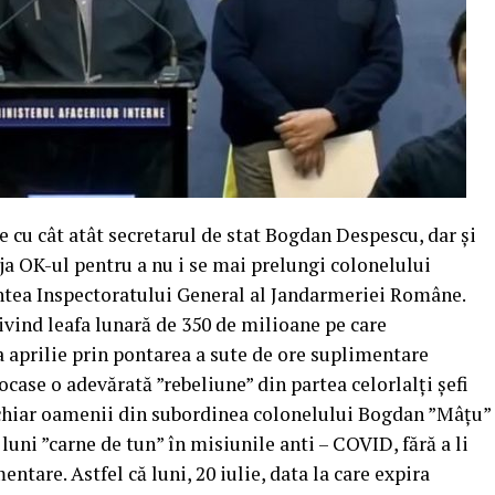
e cu cât atât secretarul de stat Bogdan Despescu, dar și
ja OK-ul pentru a nu i se mai prelungi colonelului
ntea Inspectoratului General al Jandarmeriei Române.
ivind leafa lunară de 350 de milioane pe care
a aprilie prin pontarea a sute de ore suplimentare
case o adevărată ”rebeliune” din partea celorlalți șefi
 chiar oamenii din subordinea colonelului Bogdan ”Mâțu”
a luni ”carne de tun” în misiunile anti – COVID, fără a li
ntare. Astfel că luni, 20 iulie, data la care expira