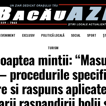
EVENIMENT
EXCLUSIV
POLITICĂ LOCALĂ
SOCIAL
SPORT
ȘT
TURISM
noaptea mintii: “Masu
– procedurile specif
re si raspuns aplicate
rii raspandirii bolii 