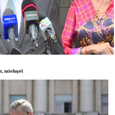
r, mielușel