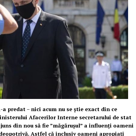
i-a predat – nici acum nu se știe exact din ce
nisterului Afacerilor Interne secretarului de stat
juns din nou să fie ”măgărușul” a influenți oameni
i deopotrivă. Astfel că inclusiv oameni apropiați