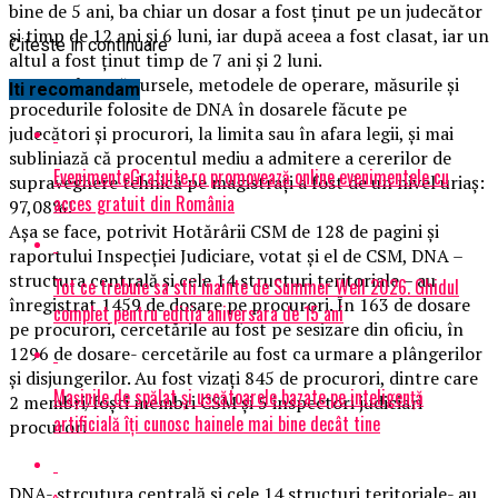
bine de 5 ani, ba chiar un dosar a fost ţinut pe un judecător
şi timp de 12 ani şi 6 luni, iar după aceea a fost clasat, iar un
Citeste in continuare
altul a fost ţinut timp de 7 ani şi 2 luni.
Raportul arată sursele, metodele de operare, măsurile şi
Iti recomandam
procedurile folosite de DNA în dosarele făcute pe
judecători şi procurori, la limita sau în afara legii, şi mai
subliniază că procentul mediu a admitere a cererilor de
EvenimenteGratuite.ro promovează online evenimentele cu
supraveghere tehnică pe magistraţi a fost de un nivel uriaş:
acces gratuit din România
97,08%!
Aşa se face, potrivit Hotărârii CSM de 128 de pagini şi
raportului Inspecţiei Judiciare, votat şi el de CSM, DNA –
structura centrală şi cele 14 structuri teritoriale – au
Tot ce trebuie sa stii inainte de Summer Well 2026. Ghidul
înregistrat 1459 de dosare pe procurori. În 163 de dosare
complet pentru editia aniversara de 15 ani
pe procurori, cercetările au fost pe sesizare din oficiu, în
1296 de dosare- cercetările au fost ca urmare a plângerilor
şi disjungerilor. Au fost vizaţi 845 de procurori, dintre care
Mașinile de spălat și uscătoarele bazate pe inteligență
2 membri/foşti membri CSM şi 5 inspectori judiciari
artificială îți cunosc hainele mai bine decât tine
procurori
DNA- strcutura centrală şi cele 14 structuri teritoriale- au