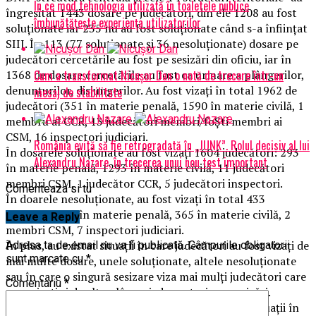
În ce mod tehnologia utilizată în toaletele publice
îngresitat 1443 dosare pe judecători, din ele 1208 au fost
îmbunătățește experiența utilizatorilor
soluţionate iar 235 nu au fost soluţionate când s-a înfiinţat
SIIJ. În 113 (77 soluţionate şi 36 nesoluţionate) dosare pe
judecători cercetările au fost pe sesizări din oficiu, iar în
Cum a transformat Nicușor Dan o notă de trecere într-un
1368 de dosare cercetările au fost ca urmare a plângerilor,
denunţurilor, disjungerilor. Au fost vizaţi în total 1962 de
mesaj de stabilitate
judecători (351 în materie penală, 1590 în materie civilă, 1
membru al CCR, 13 judecători membri/foŞti membri ai
CSM, 16 inspectori judiciari.
România evită să fie retrogradată în „JUNK”. Rolul decisiv al lui
În dosarele soluţionate au fost vizaţi 1604 judecători: 293
Alexandru Nazare, în trecerea unui nou test important
în materie penală, 1293 în materie civilă, 11 judecători
membri CSM, 1 judecător CCR, 5 judecători inspectori.
Comenteaza si tu
În doarele nesoluţionate, au fost vizaţi în total 433
judecători: 59 în materie penală, 365 în materie civilă, 2
Leave a Reply
membri CSM, 7 inspectori judiciari.
În plus, au existat situaţii în care judecători au fost vizaţi de
Adresa ta de email nu va fi publicată.
Câmpurile obligatorii
sunt marcate cu
*
mai multe dosare, unele soluţionate, altele nesoluţionate
sau în care o singură sesizare viza mai mulţi judecători care
Comentariu
*
erau vizaţi şi de alte plângeri, denunţuri sau sesizări.
Pe de altă parte, au fost identificate numeroase situaţii în