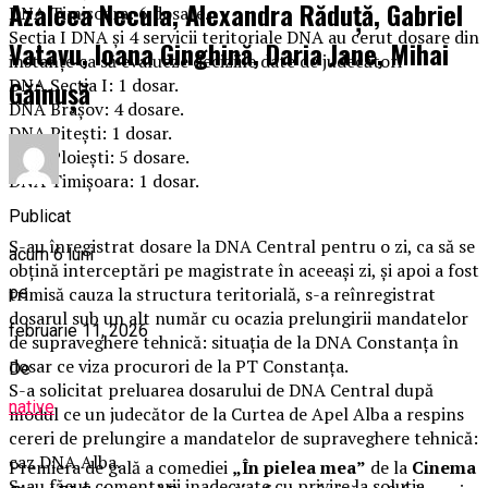
Azaleea Necula, Alexandra Răduță, Gabriel
DNA Timişoara: 6 dosare.
Secţia I DNA şi 4 servicii teritoriale DNA au cerut dosare din
Vatavu, Ioana Ginghină, Daria Jane, Mihai
instanţe ca să evalueze deciziile date de judecători
DNA Secţia I: 1 dosar.
Găinușă
DNA Braşov: 4 dosare.
DNA Piteşti: 1 dosar.
DNA Ploieşti: 5 dosare.
DNA Timişoara: 1 dosar.
Publicat
S-au înregistrat dosare la DNA Central pentru o zi, ca să se
acum 6 luni
obţină interceptări pe magistrate în aceeaşi zi, şi apoi a fost
pe
trimisă cauza la structura teritorială, s-a reînregistrat
dosarul sub un alt număr cu ocazia prelungirii mandatelor
februarie 11, 2026
de supraveghere tehnică: situaţia de la DNA Constanţa în
dosar ce viza procurori de la PT Constanţa.
De
S-a solicitat preluarea dosarului de DNA Central după
native
modul ce un judecător de la Curtea de Apel Alba a respins
cereri de prelungire a mandatelor de supraveghere tehnică:
caz DNA Alba.
Premiera de gală a comediei
„În pielea mea”
de la
Cinema
S-au făcut comentarii inadecvate cu privire la soluţia