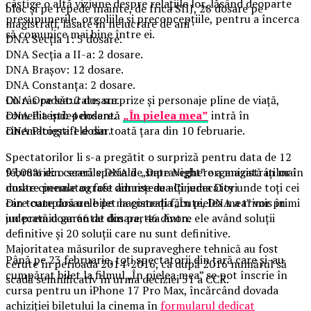
câștige o altă viziune despre relațiile lor, lăsând deoparte
bloc şi pe repede înainte, de frica SIIJ, 28 dosare pe
presupunerile, orgoliile și preconcepțiile, pentru a încerca
magistraţi, lăsate în nelucrare de ani
să comunice mai bine între ei.
DNA Secţia 1: 5 dosare.
DNA Secţia a II-a: 2 dosare.
DNA Braşov: 12 dosare.
DNA Constanţa: 2 dosare.
Cu râs pe săturate, surprize și personaje pline de viață,
DNA Oradea: 2 dosare.
comedia independentă
„În pielea mea”
intră în
DNA Piteşti: 4 dosare.
cinematografele din toată țara din 10 februarie.
DNA Ploieşti 1 dosar.
Spectatorilor li s-a pregătit o surpriză pentru data de 12
februarie: o seară specială „Date Night” organizată în mai
97,08% din cererile DNA de supraveghere a magistraţilor în
multe cinematografe din rețeaua Cinema City unde toți cei
dosare penale au fost admise de alţi judecători
care cumpără un bilet la comedia „În pielea mea” vor primi
Din toate dosarele pe magistraţi făcute, DNA a trimis în
un premiu garantat din partea Avon.
judecată doar 66 de dosare, 46 dintre ele având soluţii
definitive şi 20 soluţii care nu sunt definitive.
Majoritatea măsurilor de supraveghere tehnică au fost
Până pe 23 februarie, toți spectatorii din țară care și-au
cerute în perioada 2014-2016, ca după 2016 numărul să
cumpărat bilet la filmul „În pielea mea” se pot înscrie în
scadă semnificativ în urma deciziei 51 a CCR.
cursa pentru un iPhone 17 Pro Max, încărcând dovada
achiziției biletului la cinema în
formularul dedicat