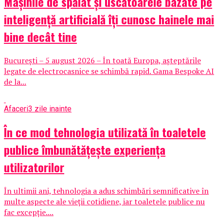
Mașinile de spălat și uscătoarele bazate pe
inteligență artificială îți cunosc hainele mai
bine decât tine
București – 5 august 2026 – În toată Europa, așteptările
legate de electrocasnice se schimbă rapid. Gama Bespoke AI
de la...
Afaceri
3 zile inainte
În ce mod tehnologia utilizată în toaletele
publice îmbunătățește experiența
utilizatorilor
În ultimii ani, tehnologia a adus schimbări semnificative în
multe aspecte ale vieții cotidiene, iar toaletele publice nu
fac excepție....