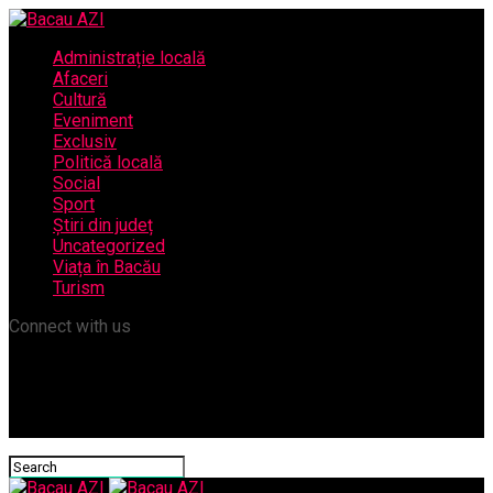
Administrație locală
Afaceri
Cultură
Eveniment
Exclusiv
Politică locală
Social
Sport
Știri din județ
Uncategorized
Viața în Bacău
Turism
Connect with us