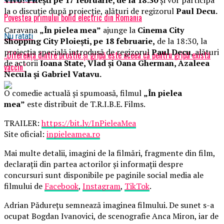
la o discuție după proiecție, alături de regizorul
Paul Decu.
Povestea primului bolid electric din Romania
Caravana
„În pielea mea”
ajunge la
Cinema City
Nu ratati
Shopping City Ploiești, pe 18 februarie,
de la 18:30, la
proiecția specială introdusă de regizorul
Paul Decu
, alături
„Diferenţa dintre prostie şi gripă este aceea că pentru gripă există
de actorii
Ioana State, Vlad și Oana Gherman, Azaleea
vaccin“
Necula și Gabriel Vatavu.
O comedie actuală și spumoasă, filmul
„În pielea
mea”
este distribuit de T.R.I.B.E. Films.
TRAILER:
https://bit.ly/InPieleaMea
Site oficial:
inpieleamea.ro
Mai multe detalii, imagini de la filmări, fragmente din film,
declarații din partea actorilor și informații despre
concursuri sunt disponibile pe paginile social media ale
filmului de
Facebook
,
Instagram
,
TikTok
.
Adrian Pădurețu semnează imaginea filmului. De sunet s-a
ocupat Bogdan Ivanovici, de scenografie Anca Miron, iar de