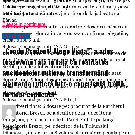
făcut contează. Implică-te, informează-te și oferă-ți șansa
1 dosar pe magistraţi DNA Iaşi:
unui început mai sănătos.
DNA Iaşi ţinte: 1 dosar pe: judecător de la judecătoria
Bârlad
Citeste in continuare
DNA Iaşi, perioade ţinute sub control: dosar cu măsuri de
supraveghere tehnică în care nu s-au confirmat alegaţiile,
Eveniment
clasat după 3 ani.
4 dosare pe magistraţi DNA Oradea:
„Condu Prudent! Alege Viața!” a adus
DNA Oradea ţinte: 4 dosare pe: judecător de la Curtea de
brașovenii față în față cu realitatea
Apel Oradea, pe procuror, pe judecători, pe judecători al
Secţiei penale a Judecătoriei Oradea.
accidentelor rutiere, transformând
DNA Oradea, perioade ţinute sub control: dosar clasat
după 2 ani şi 9 luni, dosar clasat după 1 an şi 5 luni, dosar
siguranța rutieră într-o experiență trăită,
clasat după aroape 1 an, dosar cu măsuri de supraveghere
nu doar explicată
clasat după 1 an şi 4 luni.
6 dosare pe magistraţi DNA Piteşti:
DNA Piteşti ţinte: 6 dosare pe: procuror de la Parchetul
Judecătoriei Brezoi, pe judecător de la Judecătoria
Drăgăşani, pe procurori de la Parchetul de pe lângă
Judecătoria Brezoi, pe judecător de la Tribunalul
Publicat
Dâmboviţa, un dosar cu 8 volume de urmărire penală pe un