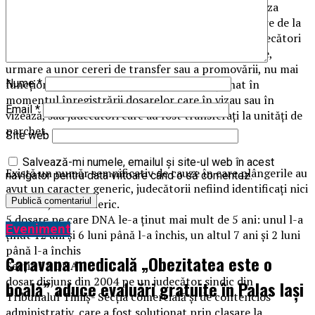
care judecătorii care funcţionează la instanţe din raza
teritorială a unei curţi de apel au fost vizaţi în dosare de la
mai multe structuri DNA teritoriale diferite, ori judecători
care nu mai sunt parte a sistemului judiciar sau care,
urmare a unor cereri de transfer sau a promovării, nu mai
funcţionează la instanţele la care au funcţionat în
Nume
*
momentul înregistrării dosarelor care în vizau sau în
Email
*
vizează, sau judecători care au fost transferaţi la unităţi de
parchet.
Site web
Salvează-mi numele, emailul și site-ul web în acest
Există un număr semnificativ de cauze în care plângerile au
navigator pentru data viitoare când o să comentez.
avut un caracter generic, judecătorii nefiind identificaţi nici
nominal, nici numeric.
5 dosare pe care DNA le-a ţinut mai mult de 5 ani: unul l-a
Eveniment
ţinut 12 ani şi 6 luni până l-a închis, un altul 7 ani şi 2 luni
până l-a închis
Caravana medicală „Obezitatea este o
Secţia I a DNA:
dosar disjuns din 2004 pe un judecător sindic din
boală” aduce evaluări gratuite în Palas Iași
Tribunalul Timiş- Secţia comercială şi de contencios
administrativ, care a fost soluţionat prin clasare la