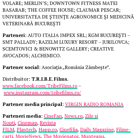
VOLARE; MERLIN’S; DOWNTOWN FITNESS MATEI
BASARAB; THE COFFEE HOUSE; CLAUMAR PESCAR;
UNIVERSITATEA DE ȘTIINȚE AGRONOMICE ȘI MEDICINĂ
VETERINARĂ BUCUREȘTI
Parteneri
: AUTO ITALIA IMPEX SRL; KGM BUCUREȘTI –
SMT PALLADY; RAZELM LUXURY RESORT – JURILOVCA;
SCEMTOVICI & BENOWITZ GALLERY; CREATIVE
AVOCADOS; ALCHEMICO.
Partener social
: Asociația „România Zâmbește”.
Distribuitor:
T.R.I.B.E. Films
.
www.facebook.com/TribeFilms.ro
–
www.instagram.com/tribefilms.ro/
Partener media principal
:
VIRGIN RADIO ROMANIA
Parteneri media
:
CineFan
,
News.ro
,
Zile și
Nopți
,
Cinemap
,
Revista
FILM
,
Playtech
,
Happ.ro
,
Cinefilia
,
Daily Magazine
,
Filme-
carti
,
MovieNews
,
The Movienator
,
Munteanu
.