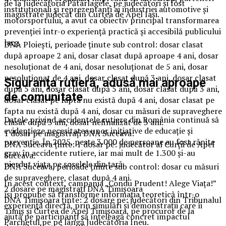
de la Judecătoria Pătârlagele, pe judecători şi fost
instituționali și reprezentanți ai industriei automotive și
magistrate judecăt din Curtea de Apel Iaşi.
motorsportului, a avut ca obiectiv principal transformarea
prevenției într-o experiență practică și accesibilă publicului
larg.
DNA Ploieşti, perioade ţinute sub control: dosar clasat
după aproape 2 ani, dosar clasat după aproape 4 ani, dosar
nesoluţionat de 4 ani, dosar nesoluţionat de 5 ani, dosar
nesoluţionat de 4 ani, dosar clasat după 3 ani, dosar clasat
Siguranța rutieră, adusă mai aproape
după 5 ani, dosar clasat după 5 ani, dosar clasat după 3 ani,
de comunitate
dosar clasat pe fapta nu există după 4 ani, dosar clasat pe
fapta nu există după 4 ani, dosar cu măsuri de supraveghere
Datele privind accidentele rutiere din România continuă să
clasat după 3 ani, dosar nefinalizat de 3 ani.
evidențieze necesitatea unor inițiative de educație și
1 dosar pe magistraţi DNA Suceava:
prevenție. În 2025, peste 3.000 de persoane au fost rănite
DNA Suceava ţinte: 1 dosar pe: judecător al Curţii de Apel
grav în accidente rutiere, iar mai mult de 1.300 și-au
Suceava.
pierdut viața pe șoselele din țară.
DNA Suceava, perioade ţinute sub control: dosar cu măsuri
de supraveghere, clasat după 4 ani.
În acest context, campania „Condu Prudent! Alege Viața!”
2 dosare pe magistraţi DNA Timişoara
își propune să transforme informația teoretică într-o
DNA Timişoara ţinte: 2 dosare pe: judecători din Tribunalul
experiență directă, prin simulări și demonstrații care îi
Timiş şi Curtea de Apel Timişoara, pe procuror de la
ajută pe participanți să înțeleagă concret impactul
Parchetul pe pe lângă Judecătoria Ineu.