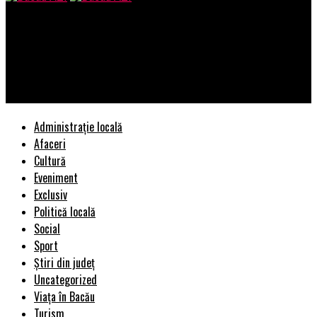
Bacau AZI
Justiţia României, sub supraveghere în masă şi control
total!/Peste 1900 de judecători vizaţi de dosare penale în tot
DNA
Administrație locală
Afaceri
Cultură
Eveniment
Exclusiv
Politică locală
Social
Sport
Știri din județ
Uncategorized
Viața în Bacău
Turism