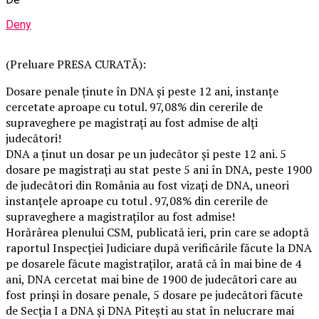
Deny
(Preluare PRESA CURATĂ):
Dosare penale ţinute în DNA şi peste 12 ani, instanţe
cercetate aproape cu totul. 97,08% din cererile de
supraveghere pe magistraţi au fost admise de alţi
judecători!
DNA a ţinut un dosar pe un judecător şi peste 12 ani. 5
dosare pe magistraţi au stat peste 5 ani în DNA, peste 1900
de judecători din România au fost vizaţi de DNA, uneori
instanţele aproape cu totul . 97,08% din cererile de
supraveghere a magistraţilor au fost admise!
Horărârea plenului CSM, publicată ieri, prin care se adoptă
raportul Inspecţiei Judiciare după verificările făcute la DNA
pe dosarele făcute magistraţilor, arată că în mai bine de 4
ani, DNA cercetat mai bine de 1900 de judecători care au
fost prinşi în dosare penale, 5 dosare pe judecători făcute
de Secţia I a DNA şi DNA Piteşti au stat în nelucrare mai