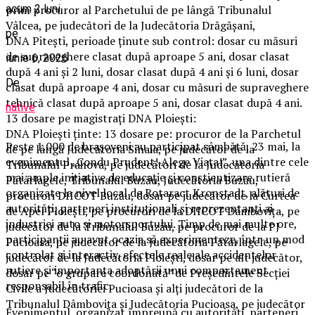
prim procuror al Parchetului de pe lângă Tribunalul
acum 2 luni
Vâlcea, pe judecători de la Judecătoria Drăgăşani,
pe
DNA Piteşti, perioade ţinute sub control: dosar cu măsuri
de supraveghere clasat după aproape 5 ani, dosar clasat
iunie 6, 2026
după 4 ani şi 2 luni, dosar clasat după 4 ani şi 6 luni, dosar
De
clasat după aproape 4 ani, dosar cu măsuri de supraveghere
tehnică clasat după aproape 5 ani, dosar clasat după 4 ani.
native
13 dosare pe magistraţi DNA Ploieşti:
DNA Ploieşti ţinte: 13 dosare pe: procuror de la Parchetul
Peste 1.000 de brașoveni au participat sâmbătă, 23 mai, la
de pe lângă Judecătoria Sinaia, pe judecător de la
evenimentul „Condu Prudent! Alege Viața!”, una dintre cele
Tribunalul Prahova, pe judecători de la Judecătoria
mai ample inițiative de educație și conștientizare rutieră
Pătârlagele, Tribunalul Buzău, Judecătoria Buzău,
organizate la nivel local de Rotaract Kronstadt, alături de
procurori DIICOT Buzău, dosar pe judecător de la Curtea
autorități, parteneri instituționali și reprezentanți ai
de Apel Ploieşti, pe procurori de la DIICOT Dâmboviţa, pe
industriei auto și motorsportului. Timp de mai multe ore,
judecător de la Tribunalul Buzău, pe procuror de la PJ
participanții au avut ocazia să experimenteze, într-un mod
Pucioasa, pe judecător de la Judecătoria Pătârlagele, pe
controlat și interactiv, efectele reale ale accidentelor
judecător de la Judecătoria Ploieşti, dosar pe alt judecător,
rutiere și importanța adoptării unui comportament
dosar pe “o grupare coordonată” de Preşedintele Secţiei
responsabil în trafic.
Civile a Judecătoriei Pucioasa şi alţi judecători de la
Tribunalul Dâmboviţa şi Judecătoria Pucioasa, pe judecător
Evenimentul, organizat împreună cu autorități, parteneri