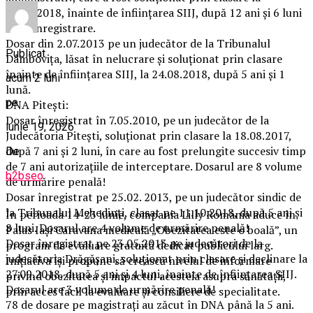
23.08.2018, înainte de înfiinţarea SIIJ, după 12 ani şi 6 luni
de la înregistrare.
Dosar din 2.07.2013 pe un judecător de la Tribunalul
Publicat
Dâmboviţa, lăsat în nelucrare şi soluţionat prin clasare
înainte de înfiinţarea SIIJ, la 24.08.2018, după 5 ani şi 1
acum 2 luni
lună.
pe
DNA Piteşti:
Dosar înregistrat în 7.05.2010, pe un judecător de la
iunie 19, 2026
Judecătoria Piteşti, soluţionat prin clasare la 18.08.2017,
după 7 ani şi 2 luni, în care au fost prelungite succesiv timp
De
de 7 ani autorizaţiile de interceptare. Dosarul are 8 volume
b2bseo
de urmărire penală!
Dosar înregistrat pe 25.02. 2013, pe un judecător sindic de
la Tribunalul Mehedinţi, clasat pe 11.10.2018, după 5 ani şi
În perioada 14-23 iunie, compania Lilly România aduce în
8 luni. Dosarul are 4 volume de urmărire penală!
Palas Iași Caravana medicală „Obezitatea este o boală”, un
Dosar înregistrat pe 23.05.2013 pe judecători de la
program de evaluare gratuită dedicat publicului larg.
judecătoria Drăgăşani, soluţionat prin clasare şi declinare la
Inițiativa își propune să crească nivelul de informare
27.09.2018, după 5 ani şi 4 luni, înainte de înfiinţarea SIIJ.
privind obezitatea și impactul acesteia asupra sănătății,
Dosarul are 3 volume de urmărire penală!
prin acces facil la evaluare și consiliere de specialitate.
78 de dosare pe magistraţi au zăcut în DNA până la 5 ani.