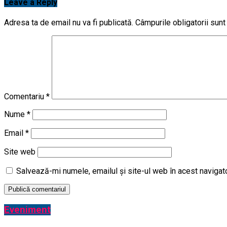
Leave a Reply
Adresa ta de email nu va fi publicată.
Câmpurile obligatorii sun
Comentariu
*
Nume
*
Email
*
Site web
Salvează-mi numele, emailul și site-ul web în acest navigat
Eveniment