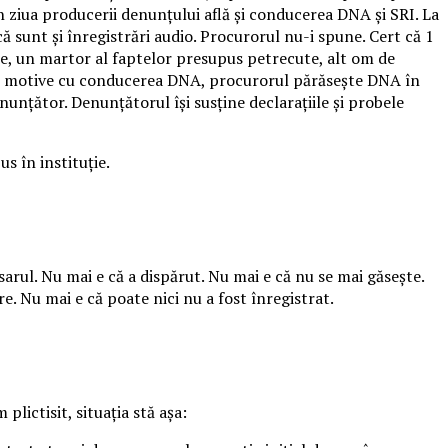
n ziua producerii denunţului află şi conducerea DNA şi SRI. La
ă sunt şi înregistrări audio. Procurorul nu-i spune. Cert că 1
le, un martor al faptelor presupus petrecute, alt om de
e de motive cu conducerea DNA, procurorul părăseşte DNA în
unţător. Denunţătorul îşi susţine declaraţiile şi probele
s în instituţie.
arul. Nu mai e că a dispărut. Nu mai e că nu se mai găseşte.
re. Nu mai e că poate nici nu a fost înregistrat.
lictisit, situaţia stă aşa: