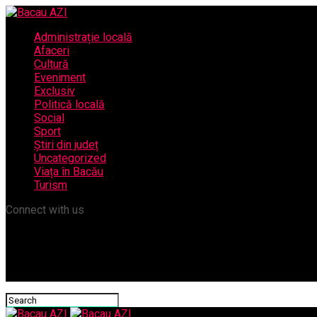
Administrație locală
Afaceri
Cultură
Eveniment
Exclusiv
Politică locală
Social
Sport
Știri din județ
Uncategorized
Viața în Bacău
Turism
Connect with us