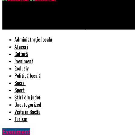
Bacau AZI
Comunicat de presă/Se solicită intervenția Guvernului României p
Administrație locală
Afaceri
Cultură
Eveniment
Exclusiv
Politică locală
Social
Sport
Știri din județ
Uncategorized
Viața în Bacău
Turism
Eveniment