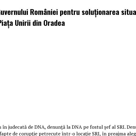
Guvernului României pentru soluționarea situ
iața Unirii din Oradea
is în judecată de DNA, denunţă la DNA pe fostul şef al SRI. Den
fapte de corupţie petrecute într-o locaţie SRI, în preajma alege