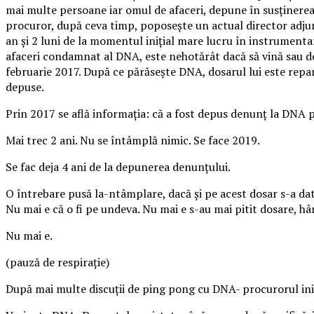
mai multe persoane iar omul de afaceri, depune în susţinerea 
procuror, după ceva timp, poposeşte un actual director adjunc
an şi 2 luni de la momentul iniţial mare lucru în instrumenta
afaceri condamnat al DNA, este nehotărât dacă să vină sau d
februarie 2017. După ce părăseşte DNA, dosarul lui este repar
depuse.
Prin 2017 se află informaţia: că a fost depus denunţ la DNA p
Mai trec 2 ani. Nu se întâmplă nimic. Se face 2019.
Se fac deja 4 ani de la depunerea denunţului.
O întrebare pusă la-ntâmplare, dacă şi pe acest dosar s-a dat
Nu mai e că o fi pe undeva. Nu mai e s-au mai pitit dosare, hâr
Nu mai e.
(pauză de respiraţie)
După mai multe discuţii de ping pong cu DNA- procurorul iniţi