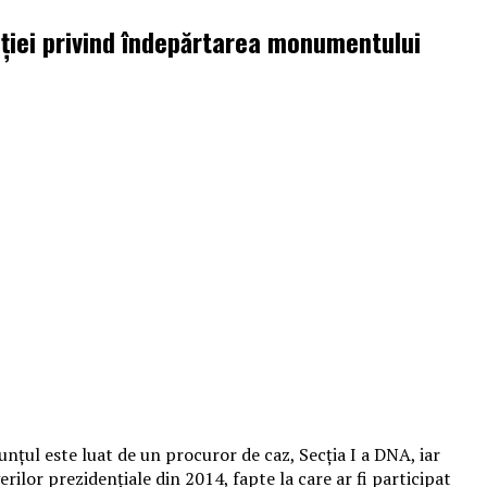
ației privind îndepărtarea monumentului
unţul este luat de un procuror de caz, Secţia I a DNA, iar
rilor prezidenţiale din 2014, fapte la care ar fi participat