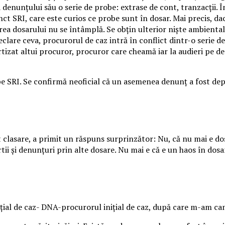
denunţului său o serie de probe: extrase de cont, tranzacţii. Î
t SRI, care este curios ce probe sunt în dosar. Mai precis, dac
rea dosarului nu se întâmplă. Se obţin ulterior nişte ambienta
eclare ceva, procurorul de caz intră în conflict dintr-o seri
tizat altui procuror, procuror care cheamă iar la audieri pe den
e SRI. Se confirmă neoficial că un asemenea denunţ a fost depu
 clasare, a primit un răspuns surprinzător: Nu, că nu mai e dos
tii şi denunţuri prin alte dosare. Nu mai e că e un haos în dosa
al de caz- DNA-procurorul iniţial de caz, după care m-am cam p