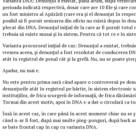
Varianta DNA: Denunţul a existat, până acum, după verificări, 
perioada indicată respectivă, dosar care are 10 file şi care c
un fost ministru al Apărării (care era şi el denunţat în respec
posibil să fi pornit sesizarea din oficiu nu există depus în do
plecat din DNA. Denunţul iniţial de la care ar fi pornit totul n
trebuia să existe musai şi în sistem. Pentru că tot ce e în sist
Varianta procurorul iniţial de caz: Denunţul a existat, trebuie s
vremea aceea, şi denunţul a fost rezolutat de conducerea DNA 
atât în registrul de penal cât şi la grefă. Nu, nu se poate şter
Aşadar, nu mai e.
Nu este pentru prima oară când apare o controversă pe denu
denunţurile atât în registrul pe hârtie, în sistem electronic sa
instituţiilor, de frica scurgerii de informaţii, de frica dărămăr
Tocmai din acest motiv, apoi în DNA s-a dat o circulară ca toa
Însă în acest caz, în care până în acest moment chiar nu se şt
când n-ar fi fost, după mai multe ping-ponguri, după back and
se bate frontal cap în cap cu varianta DNA.