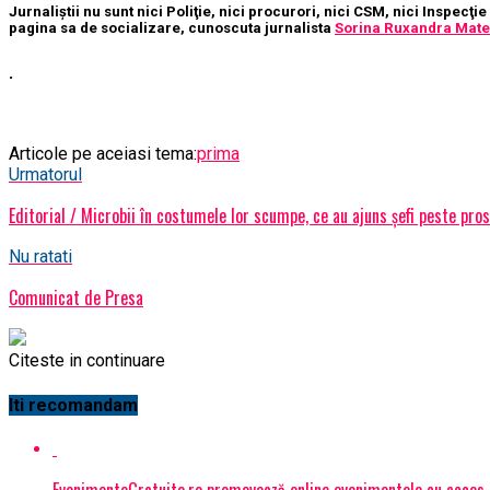
Jurnaliştii nu sunt nici Poliţie, nici procurori, nici CSM, nici Inspe
pagina sa de socializare, cunoscuta jurnalista
Sorina Ruxandra Mate
.
Articole pe aceiasi tema:
prima
Urmatorul
Editorial / Microbii în costumele lor scumpe, ce au ajuns șefi peste pro
Nu ratati
Comunicat de Presa
Citeste in continuare
Iti recomandam
EvenimenteGratuite.ro promovează online evenimentele cu acces