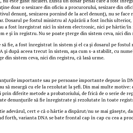
nu este găsit nicăieri. Există un dosar penal care a fost înregi
onţine doar o sesizare din oficiu a procurorului, sesizare din o
tivul denunţ, sesizarea pornind de la acel denunţ), nu se face r
sar. Dosarul pe fostul ministru al Apărării a fost închis ulterior
u a fost înregistrat nici în sistem electronic, nici pe hârtie/în 
em e şi în registru. Nu se poate şterge din sistem ceva, nici din 
ă fie, a fost înregistrat în sistem şi el ca şi dosarul pe fostul 
şi după aceea trecut în sistem, aşa cum s-a stabilit, cu numele
ge din sistem ceva, nici din registru, că lasă urme.
nţurile importante sau pe persoane importante depuse în DNA.
u să meargă cu ele la rezolutat la şefi. Din mai multe motive: de
ii prin diferite metode a probatoriului, de frică de o serie de repe
te denunţurile să fie înregistrate şi rezolutate în toate regis
ie adevărul, cert e că o hârtie a dispărut/nu se mai găseşte, d
 forth, varianta DNA se bate frontal cap în cap cu cea a procuro