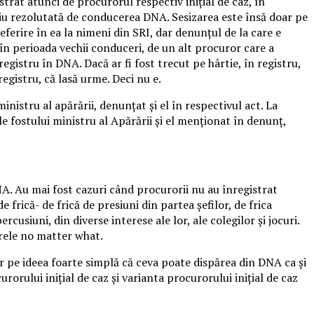
strat atunci de procurorul respectiv iniţial de caz, în
ficiu rezolutată de conducerea DNA. Sesizarea este însă doar pe
eferire în ea la nimeni din SRI, dar denunţul de la care e
, în perioada vechii conduceri, de un alt procuror care a
registru în DNA. Dacă ar fi fost trecut pe hârtie, în registru,
registru, că lasă urme. Deci nu e.
ministru al apărării, denunţat şi el în respectivul act. La
 fostului ministru al Apărării şi el menţionat în denunţ,
 Au mai fost cazuri când procurorii nu au înregistrat
 frică- de frică de presiuni din partea şefilor, de frica
rcusiuni, din diverse interese ale lor, ale colegilor şi jocuri.
trele no matter what.
ar pe ideea foarte simplă că ceva poate dispărea din DNA ca şi
rului iniţial de caz şi varianta procurorului iniţial de caz