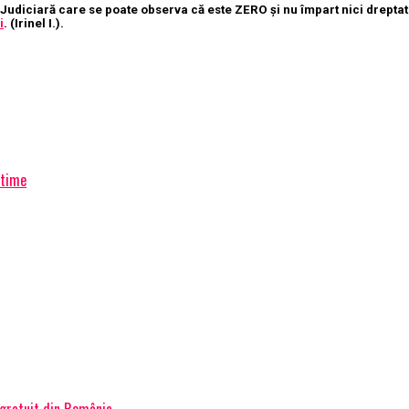
cţie Judiciară care se poate observa că este ZERO şi nu împart nici drep
i
. (Irinel I.).
stime
 gratuit din România