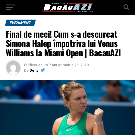
EVENIMENT
Final de meci! Cum s-a descurcat
Simona Halep împotriva lui Venus
Williams la Miami Open | BacauAZI
Publicat
acum 7 ani
pe
martie 25, 2019
De
Deny