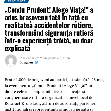
EVENIMENT
obezitate consideră că afecțiunea lor „se poate preveni
„Condu Prudent! Alege Viața!” a
prin alegeri personale” – cea mai mare cifră din toate
țările studiate și cu mult peste media globală de 66%.
adus brașovenii față în față cu
Această cifră subliniază nevoia de a înțelege că, dincolo
realitatea accidentelor rutiere,
de stilul de viață, există o rezistență biologică ce face
transformând siguranța rutieră
procesul de slăbire dificil fără ajutor specializat.
într-o experiență trăită, nu doar
explicată
Publicat
acum 2 luni
pe
iunie 6, 2026
De
native
Peste 1.000 de brașoveni au participat sâmbătă, 23 mai,
la evenimentul „Condu Prudent! Alege Viața!”, una
dintre cele mai ample inițiative de educație și
conștientizare rutieră organizate la nivel local de
Rotaract Kronstadt, alături de autorități, parteneri
instituționali și reprezentanți ai industriei auto și