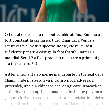
Cel de-al doilea set a început echilibrat, însă Simona a
fost constant la cârma partidei. Chiar dacă Venus a
reușit câteva lovituri spectaculoase, ele nu au fost
suficiente pentru a câștiga în fața fostului număr 1
mondial. Setul 2 a fost practic o reeditare a primului și
s-a încheiat cu 6-3.
Astfel Simona Halep merge mai departe în turneul de la
Miami, unde în sferturi va întâlni o nouă adversară
puternică, una din chinezoaicea Wang, care urmează să
se dueleze tot în optimi. Românca o învinsese pe Venus
și în meciurile precedente, americanca neizbutind niciun
set în ultimele patru meciuri jucate. Mai mult decât atât