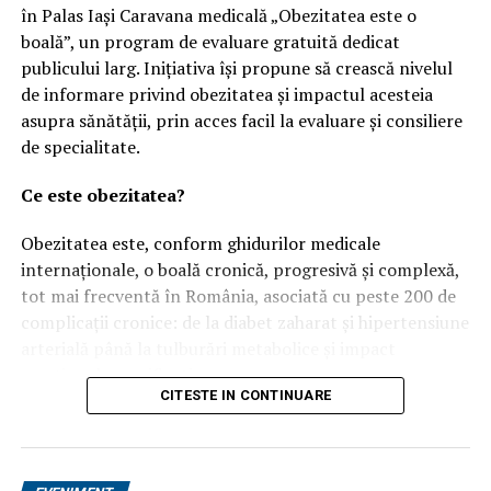
în Palas Iași Caravana medicală „Obezitatea este o
boală”, un program de evaluare gratuită dedicat
publicului larg. Inițiativa își propune să crească nivelul
de informare privind obezitatea și impactul acesteia
asupra sănătății, prin acces facil la evaluare și consiliere
de specialitate.
Ce este obezitatea?
Obezitatea este, conform ghidurilor medicale
internaționale, o boală cronică, progresivă și complexă,
tot mai frecventă în România, asociată cu peste 200 de
complicații cronice: de la diabet zaharat și hipertensiune
arterială până la tulburări metabolice și impact
emoțional semnificativ.
CITESTE IN CONTINUARE
Un studiu recent realizat de Ipsos, una dintre cele mai
importante companii de cercetare de piață din lume,
dezvăluie că 79% dintre românii care trăiesc cu