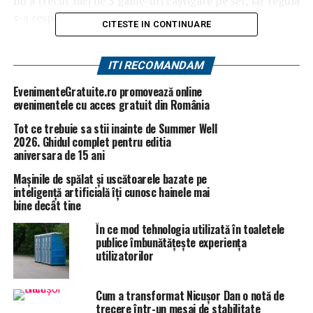
nu a trecut nici de 3 game-uri câștigate pe set, iar regula
s-a respectat și de data aceasta.
CITESTE IN CONTINUARE
Pentru Simona, aceasta este ce-a de-a patra calificare în
sferturi a turnerului de la Miami.
ITI RECOMANDAM
EvenimenteGratuite.ro promovează online
Toate celelalte românce participante la acest turneu au
evenimentele cu acces gratuit din România
părăsit competiția încă din fazele de debut. Bianca
Tot ce trebuie sa stii inainte de Summer Well
Andreescu, care reprezintă Canada și este noua senzație
2026. Ghidul complet pentru editia
a tenisului mondial a renunțat astăzi la luptă în setul 2
aniversara de 15 ani
împotriva estonei Anette Kontaveit.
Mașinile de spălat și uscătoarele bazate pe
inteligență artificială îți cunosc hainele mai
Vezi și
EXCLUSIV! Adevăruri nespuse despre Simona
bine decât tine
Halep! Ce spune aceasta, de fapt, despre România
În ce mod tehnologia utilizată în toaletele
publice îmbunătățește experiența
ARTICOLE PE ACEIASI TEMA:
PRIMA
utilizatorilor
URMATORUL
Detalii neștiute despre vizita lui Dăncilă în SUA. Ce a
Cum a transformat Nicușor Dan o notă de
descoperit presa americană | BacauAZI
trecere într-un mesaj de stabilitate