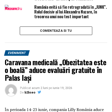
NU RATATI
România evită să fie retrogradată în „JUNK”.
Toți românii cu vârsta între 35 și 45 de ani sunt vizați |
Rolul decisiv al lui Alexandru Nazare, în
BacauAZI
trecerea unui nou test important
COMENTEAZA SI TU
EVENIMENT
Caravana medicală „Obezitatea este
o boală” aduce evaluări gratuite în
Palas Iași
Publicat
acum 2 luni
pe
iunie 19, 2026
De
b2bseo
În perioada 14-23 iunie, compania Lilly România aduce