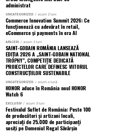
administrat
Mai multe detalii, imagini de la filmări, fragmente din
UNCATEGORIZED
acum 2 luni
film, declarații din partea actorilor și informații despre
Commerce Innovation Summit 2026: Ce
concursuri sunt disponibile pe paginile social media ale
funcționează cu adevărat în retail,
filmului de
Facebook
,
Instagram
,
TikTok
.
eCommerce și payments în era AI
AFACERI
acum 2 luni
Adrian Pădurețu semnează imaginea filmului. De sunet
SAINT-GOBAIN ROMÂNIA LANSEAZĂ
s-a ocupat Bogdan Ivanovici, de scenografie Anca
EDIȚIA 2026 A „SAINT-GOBAIN NATIONAL
Miron, iar de costume Francisca Vass.
TROPHY”, COMPETIȚIE DEDICATĂ
PROIECTELOR CARE DEFINESC VIITORUL
„În Pielea Mea”
este un film produs de: CB MOTION
CONSTRUCȚIILOR SUSTENABILE
PICTURES.
UNCATEGORIZED
acum o lună
HONOR aduce în România noul HONOR
Producător asociat: MAGNETIC MEDIA PRODUCTIONS
Watch 6
EXCLUSIV
acum 3 luni
Producător: Claudiu Boboc
Festivalul Suflet de România: Peste 100
de producători și artizani locali,
Producător executiv: Adela Mara
apreciați de 25.000 de participanți
sosiți pe Domeniul Regal Săvârșin
Manager producție: Iulia Cezara Roșu