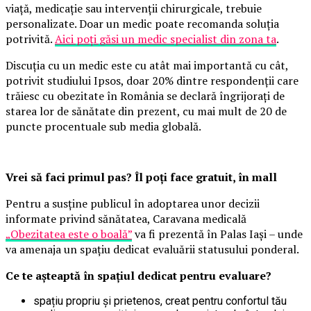
viață, medicație sau intervenții chirurgicale, trebuie
personalizate. Doar un medic poate recomanda soluția
potrivită.
Aici poți găsi un medic specialist din zona ta
.
Discuția cu un medic este cu atât mai importantă cu cât,
potrivit studiului Ipsos, doar 20% dintre respondenții care
trăiesc cu obezitate în România se declară îngrijorați de
starea lor de sănătate din prezent, cu mai mult de 20 de
puncte procentuale sub media globală.
Vrei să faci primul pas? Îl poți face gratuit, în mall
Pentru a susține publicul în adoptarea unor decizii
informate privind sănătatea, Caravana medicală
„Obezitatea este o boală”
va fi prezentă în Palas Iași – unde
va amenaja un spațiu dedicat evaluării statusului ponderal.
Ce te așteaptă în spațiul dedicat pentru evaluare?
spațiu propriu și prietenos, creat pentru confortul tău