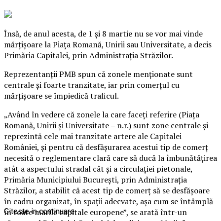
Însă, de anul acesta, de 1 şi 8 martie nu se vor mai vinde
mărţişoare la Piaţa Romană, Unirii sau Universitate, a decis
Primăria Capitalei, prin Administraţia Străzilor.
Reprezentanţii PMB spun că zonele menţionate sunt
centrale şi foarte tranzitate, iar prin comerţul cu
mărţişoare se împiedică traficul.
„Având în vedere că zonele la care faceţi referire (Piaţa
Romană, Unirii şi Universitate – n.r.) sunt zone centrale şi
reprezintă cele mai tranzitate artere ale Capitalei
României, şi pentru că desfăşurarea acestui tip de comerţ
necesită o reglementare clară care să ducă la îmbunătăţirea
atât a aspectului stradal cât şi a circulaţiei pietonale,
Primăria Municipiului Bucureşti, prin Administraţia
Străzilor, a stabilit că acest tip de comerţ să se desfăşoare
în cadru organizat, în spaţii adecvate, aşa cum se întâmplă
în toate marile capitale europene”, se arată într-un
Citeste in continuare