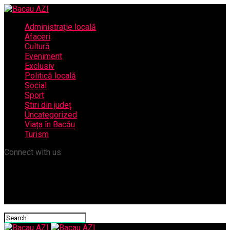
Administrație locală
Afaceri
Cultură
Eveniment
Exclusiv
Politică locală
Social
Sport
Știri din județ
Uncategorized
Viața în Bacău
Turism
Connect with us