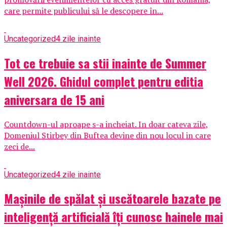
care permite publicului să le descopere în...
Uncategorized
4 zile inainte
Tot ce trebuie sa stii inainte de Summer
Well 2026. Ghidul complet pentru editia
aniversara de 15 ani
Countdown-ul aproape s-a incheiat. In doar cateva zile,
Domeniul Stirbey din Buftea devine din nou locul in care
zeci de...
Uncategorized
4 zile inainte
Mașinile de spălat și uscătoarele bazate pe
inteligență artificială îți cunosc hainele mai