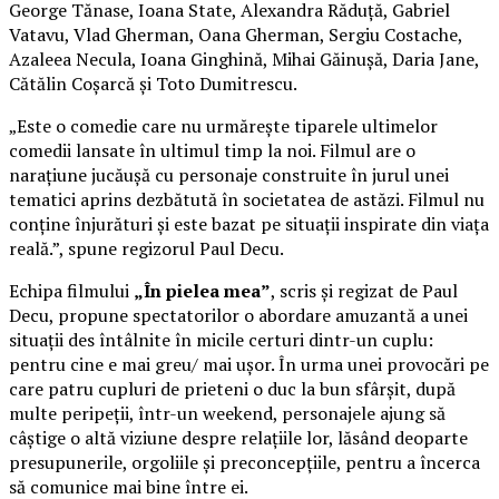
George Tănase, Ioana State, Alexandra Răduță, Gabriel
Vatavu, Vlad Gherman, Oana Gherman, Sergiu Costache,
Azaleea Necula, Ioana Ginghină, Mihai Găinușă, Daria Jane,
Cătălin Coșarcă și Toto Dumitrescu.
„Este o comedie care nu urmărește tiparele ultimelor
comedii lansate în ultimul timp la noi. Filmul are o
narațiune jucăușă cu personaje construite în jurul unei
tematici aprins dezbătută în societatea de astăzi. Filmul nu
conține înjurături și este bazat pe situații inspirate din viața
reală.”, spune regizorul Paul Decu.
Echipa filmului
„În pielea mea”
, scris și regizat de Paul
Decu, propune spectatorilor o abordare amuzantă a unei
situații des întâlnite în micile certuri dintr-un cuplu:
pentru cine e mai greu/ mai ușor. În urma unei provocări pe
care patru cupluri de prieteni o duc la bun sfârșit, după
multe peripeții, într-un weekend, personajele ajung să
câștige o altă viziune despre relațiile lor, lăsând deoparte
presupunerile, orgoliile și preconcepțiile, pentru a încerca
să comunice mai bine între ei.