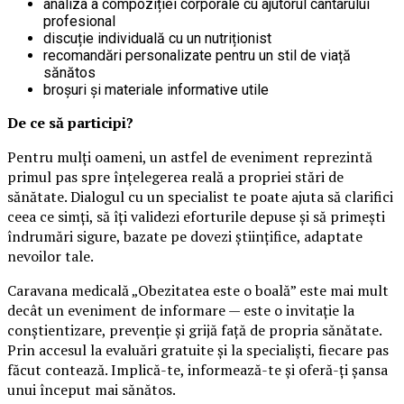
analiza a compoziției corporale cu ajutorul cântarului
profesional
discuție individuală cu un nutriționist
recomandări personalizate pentru un stil de viață
sănătos
broșuri și materiale informative utile
De ce să participi?
Pentru mulți oameni, un astfel de eveniment reprezintă
primul pas spre înțelegerea reală a propriei stări de
sănătate. Dialogul cu un specialist te poate ajuta să clarifici
ceea ce simți, să îți validezi eforturile depuse și să primești
îndrumări sigure, bazate pe dovezi științifice, adaptate
nevoilor tale.
Caravana medicală „Obezitatea este o boală” este mai mult
decât un eveniment de informare — este o invitație la
conștientizare, prevenție și grijă față de propria sănătate.
Prin accesul la evaluări gratuite și la specialiști, fiecare pas
făcut contează. Implică-te, informează-te și oferă-ți șansa
unui început mai sănătos.