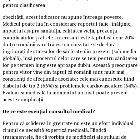
pentru clasificarea
obezității, acest indicator nu spune întreaga poveste.
Medicul poate lua în considerare raportul talie–înălțime,
impactul asupra sănătății, calitatea vieții, prezența
complicațiilor și altele. Interesant este faptul că doar 20%
dintre românii care trăiesc cu obezitate se declară
îngrijorați de starea lor de sănătate din prezent (sub media
globală), însă procentul celor care se tem pentru sănătatea
lor pe termen lung este aproape dublu. Această preocupare
pentru viitor vine din faptul că românii sunt mult mai
conștienți de afecțiunile asociate: cele mai cunoscute fiind
diabetul de tip 2 (66%) și problemele cardiovasculare (64%).
Evaluarea medicală la momentul potrivit poate preveni
aceste complicații.
De ce este esențial consultul medical?
Pentru că scăderea în greutate nu este un efort individual,
ci unul ce necesită expertiză medicală. Fiindcă
tratamentele, fie că vorbim de modificări ale stilului de