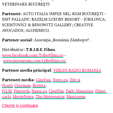
VETERINARĂ BUCUREȘTI
Parteneri
: AUTO ITALIA IMPEX SRL; KGM BUCUREȘTI –
SMT PALLADY; RAZELM LUXURY RESORT – JURILOVCA;
SCEMTOVICI & BENOWITZ GALLERY; CREATIVE
AVOCADOS; ALCHEMICO.
Partener social
: Asociația „România Zâmbește”.
Distribuitor:
T.R.I.B.E. Films
.
www.facebook.com/TribeFilms.ro
–
www.instagram.com/tribefilms.ro/
Partener media principal
:
VIRGIN RADIO ROMANIA
Parteneri media
:
CineFan
,
News.ro
,
Zile și
Nopți
,
Cinemap
,
Revista
FILM
,
Playtech
,
Happ.ro
,
Cinefilia
,
Daily Magazine
,
Filme-
carti
,
MovieNews
,
The Movienator
,
Munteanu
.
Citeste in continuare