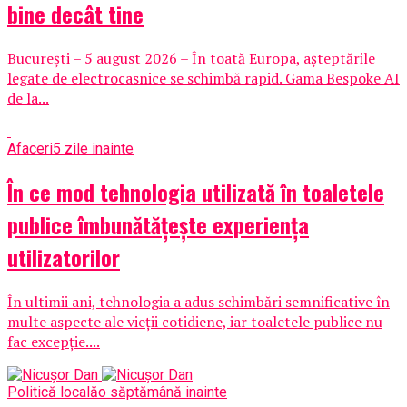
bine decât tine
București – 5 august 2026 – În toată Europa, așteptările
legate de electrocasnice se schimbă rapid. Gama Bespoke AI
de la...
Afaceri
5 zile inainte
În ce mod tehnologia utilizată în toaletele
publice îmbunătățește experiența
utilizatorilor
În ultimii ani, tehnologia a adus schimbări semnificative în
multe aspecte ale vieții cotidiene, iar toaletele publice nu
fac excepție....
Politică locală
o săptămână inainte