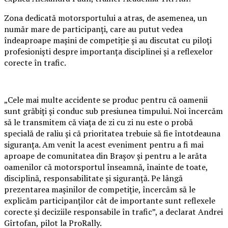
Zona dedicată motorsportului a atras, de asemenea, un
număr mare de participanți, care au putut vedea
îndeaproape mașini de competiție și au discutat cu piloți
profesioniști despre importanța disciplinei și a reflexelor
corecte în trafic.
„Cele mai multe accidente se produc pentru că oamenii
sunt grăbiți și conduc sub presiunea timpului. Noi încercăm
să le transmitem că viața de zi cu zi nu este o probă
specială de raliu și că prioritatea trebuie să fie întotdeauna
siguranța. Am venit la acest eveniment pentru a fi mai
aproape de comunitatea din Brașov și pentru a le arăta
oamenilor că motorsportul înseamnă, înainte de toate,
disciplină, responsabilitate și siguranță. Pe lângă
prezentarea mașinilor de competiție, încercăm să le
explicăm participanților cât de importante sunt reflexele
corecte și deciziile responsabile în trafic”, a declarat Andrei
Gîrtofan, pilot la ProRally.