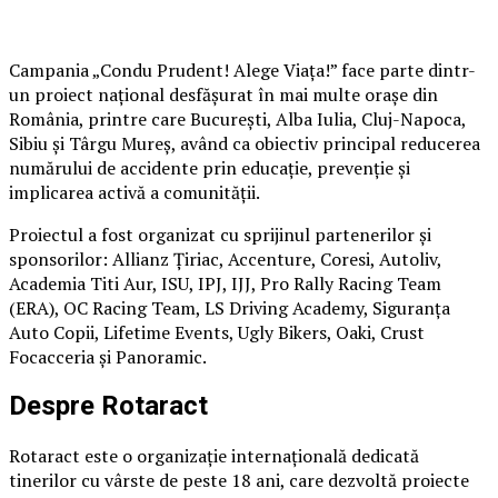
Campania „Condu Prudent! Alege Viața!” face parte dintr-
un proiect național desfășurat în mai multe orașe din
România, printre care București, Alba Iulia, Cluj-Napoca,
Sibiu și Târgu Mureș, având ca obiectiv principal reducerea
numărului de accidente prin educație, prevenție și
implicarea activă a comunității.
Proiectul a fost organizat cu sprijinul partenerilor și
sponsorilor: Allianz Țiriac, Accenture, Coresi, Autoliv,
Academia Titi Aur, ISU, IPJ, IJJ, Pro Rally Racing Team
(ERA), OC Racing Team, LS Driving Academy, Siguranța
Auto Copii, Lifetime Events, Ugly Bikers, Oaki, Crust
Focacceria și Panoramic.
Despre Rotaract
Rotaract este o organizație internațională dedicată
tinerilor cu vârste de peste 18 ani, care dezvoltă proiecte