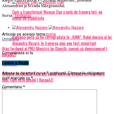
Alexandriei şi Strada Mărgeanului.
Cum a transformat Nicușor Dan o notă de trecere într-un
Sursa:
Mediafax
mesaj de stabilitate
Articole pe aceiasi tema:
prima
România evită să fie retrogradată în „JUNK”. Rolul decisiv al lui
Urmatorul
Alexandru Nazare, în trecerea unui nou test important
Atac furibund al PNL! Miniștrii lui Dăncilă, somați să demisioneze! |
Comenteaza si tu
BacauAZI
Leave a Reply
Nu ratati
Situație incredibilă. Asistații social care iau de șase ori mai mulți
Adresa ta de email nu va fi publicată.
Câmpurile obligatorii
sunt marcate cu
*
bani. Cum este posibil | BacauAZI
Comentariu
*