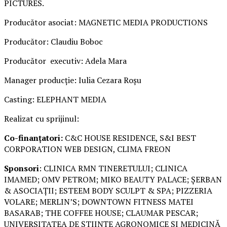
PICTURES.
Producător asociat: MAGNETIC MEDIA PRODUCTIONS
Producător: Claudiu Boboc
Producător executiv: Adela Mara
Manager producție: Iulia Cezara Roșu
Casting: ELEPHANT MEDIA
Realizat cu sprijinul:
Co-finanțatori:
C&C HOUSE RESIDENCE, S&I BEST
CORPORATION WEB DESIGN, CLIMA FREON
Sponsori
: CLINICA RMN TINERETULUI; CLINICA
IMAMED; OMV PETROM; MIKO BEAUTY PALACE; ȘERBAN
& ASOCIAȚII; ESTEEM BODY SCULPT & SPA; PIZZERIA
VOLARE; MERLIN’S; DOWNTOWN FITNESS MATEI
BASARAB; THE COFFEE HOUSE; CLAUMAR PESCAR;
UNIVERSITATEA DE ȘTIINȚE AGRONOMICE ȘI MEDICINĂ