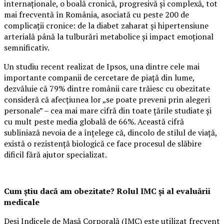
internaționale, o boală cronică, progresivă și complexă, tot
mai frecventă în România, asociată cu peste 200 de
complicații cronice: de la diabet zaharat și hipertensiune
arterială până la tulburări metabolice și impact emoțional
semnificativ.
Un studiu recent realizat de Ipsos, una dintre cele mai
importante companii de cercetare de piață din lume,
dezvăluie că 79% dintre românii care trăiesc cu obezitate
consideră că afecțiunea lor „se poate preveni prin alegeri
personale” – cea mai mare cifră din toate țările studiate și
cu mult peste media globală de 66%. Această cifră
subliniază nevoia de a înțelege că, dincolo de stilul de viață,
există o rezistență biologică ce face procesul de slăbire
dificil fără ajutor specializat.
Cum știu dacă am obezitate? Rolul IMC și al evaluării
medicale
Deși Indicele de Masă Corporală (IMC) este utilizat frecvent