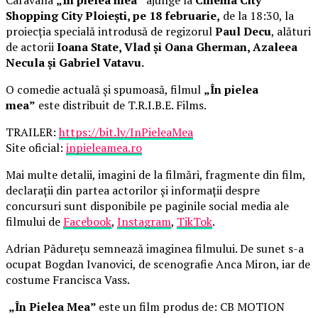
Shopping City Ploiești, pe 18 februarie,
de la 18:30, la
proiecția specială introdusă de regizorul
Paul Decu
, alături
de actorii
Ioana State, Vlad și Oana Gherman, Azaleea
Necula și Gabriel Vatavu.
O comedie actuală și spumoasă, filmul
„În pielea
mea”
este distribuit de T.R.I.B.E. Films.
TRAILER:
https://bit.ly/InPieleaMea
Site oficial:
inpieleamea.ro
Mai multe detalii, imagini de la filmări, fragmente din film,
declarații din partea actorilor și informații despre
concursuri sunt disponibile pe paginile social media ale
filmului de
Facebook
,
Instagram
,
TikTok
.
Adrian Pădurețu semnează imaginea filmului. De sunet s-a
ocupat Bogdan Ivanovici, de scenografie Anca Miron, iar de
costume Francisca Vass.
„În Pielea Mea”
este un film produs de: CB MOTION