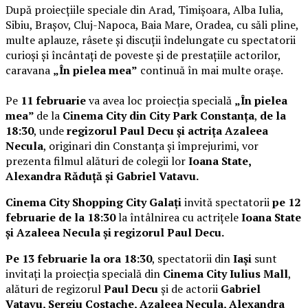
După proiecțiile speciale din Arad, Timișoara, Alba Iulia,
Sibiu, Brașov, Cluj-Napoca, Baia Mare, Oradea, cu săli pline,
multe aplauze, râsete și discuții îndelungate cu spectatorii
curioși și încântați de poveste și de prestațiile actorilor,
caravana
„În pielea mea”
continuă în mai multe orașe.
Pe
11 februarie
va avea loc proiecția specială
„În pielea
mea”
de la
Cinema City din City Park Constanța
,
de la
18:30
, unde
regizorul Paul Decu și actrița Azaleea
Necula
, originari din Constanța și împrejurimi, vor
prezenta filmul alături de colegii lor
Ioana State,
Alexandra Răduță și Gabriel Vatavu.
Cinema City Shopping City Galați
invită spectatorii
pe 12
februarie de la 18:30
la întâlnirea cu actrițele
Ioana State
și Azaleea Necula și regizorul Paul Decu.
Pe 13 februarie la ora 18:30
, spectatorii din
Iași
sunt
invitați la proiecția specială din
Cinema City Iulius Mall
,
alături de regizorul
Paul Decu
și de actorii
Gabriel
Vatavu, Sergiu Costache, Azaleea Necula, Alexandra