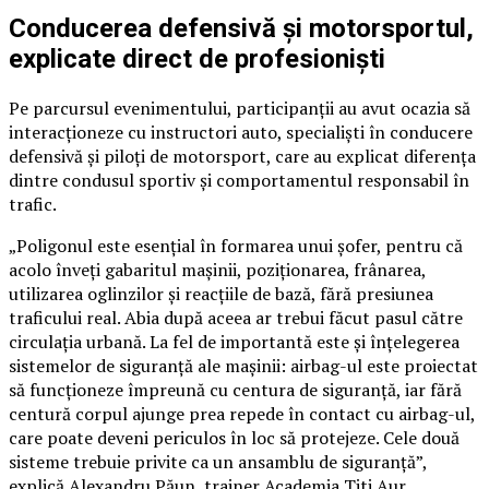
Conducerea defensivă și motorsportul,
explicate direct de profesioniști
Pe parcursul evenimentului, participanții au avut ocazia să
interacționeze cu instructori auto, specialiști în conducere
defensivă și piloți de motorsport, care au explicat diferența
dintre condusul sportiv și comportamentul responsabil în
trafic.
„Poligonul este esențial în formarea unui șofer, pentru că
acolo înveți gabaritul mașinii, poziționarea, frânarea,
utilizarea oglinzilor și reacțiile de bază, fără presiunea
traficului real. Abia după aceea ar trebui făcut pasul către
circulația urbană. La fel de importantă este și înțelegerea
sistemelor de siguranță ale mașinii: airbag-ul este proiectat
să funcționeze împreună cu centura de siguranță, iar fără
centură corpul ajunge prea repede în contact cu airbag-ul,
care poate deveni periculos în loc să protejeze. Cele două
sisteme trebuie privite ca un ansamblu de siguranță”,
explică Alexandru Păun, trainer Academia Titi Aur.