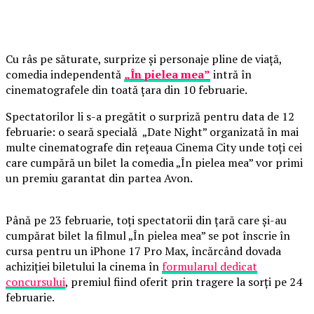
Cu râs pe săturate, surprize și personaje pline de viață,
comedia independentă
„În pielea mea”
intră în
cinematografele din toată țara din 10 februarie.
Spectatorilor li s-a pregătit o surpriză pentru data de 12
februarie: o seară specială „Date Night” organizată în mai
multe cinematografe din rețeaua Cinema City unde toți cei
care cumpără un bilet la comedia „În pielea mea” vor primi
un premiu garantat din partea Avon.
Până pe 23 februarie, toți spectatorii din țară care și-au
cumpărat bilet la filmul „În pielea mea” se pot înscrie în
cursa pentru un iPhone 17 Pro Max, încărcând dovada
achiziției biletului la cinema în
formularul dedicat
concursului
, premiul fiind oferit prin tragere la sorți pe 24
februarie.