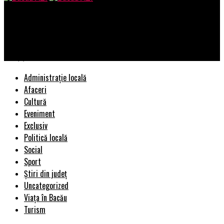
Bacau AZI
Veşti proaste pentru vânzători! Nu îşi mai pot vinde
mărţişoarele în aceste locuri! Decizia Primăriei | BacauAZI
Administrație locală
Afaceri
Cultură
Eveniment
Exclusiv
Politică locală
Social
Sport
Știri din județ
Uncategorized
Viața în Bacău
Turism