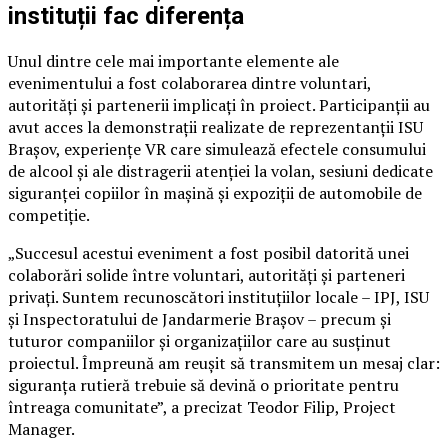
instituții fac diferența
Unul dintre cele mai importante elemente ale
evenimentului a fost colaborarea dintre voluntari,
autorități și partenerii implicați în proiect. Participanții au
avut acces la demonstrații realizate de reprezentanții ISU
Brașov, experiențe VR care simulează efectele consumului
de alcool și ale distragerii atenției la volan, sesiuni dedicate
siguranței copiilor în mașină și expoziții de automobile de
competiție.
„Succesul acestui eveniment a fost posibil datorită unei
colaborări solide între voluntari, autorități și parteneri
privați. Suntem recunoscători instituțiilor locale – IPJ, ISU
și Inspectoratului de Jandarmerie Brașov – precum și
tuturor companiilor și organizațiilor care au susținut
proiectul. Împreună am reușit să transmitem un mesaj clar:
siguranța rutieră trebuie să devină o prioritate pentru
întreaga comunitate”, a precizat Teodor Filip, Project
Manager.