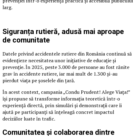
prevenției într-o experiență practică și accesibilă publicului
larg.
Siguranța rutieră, adusă mai aproape
de comunitate
Datele privind accidentele rutiere din România continuă să
evidențieze necesitatea unor inițiative de educație și
prevenție. În 2025, peste 3.000 de persoane au fost rănite
grav în accidente rutiere, iar mai mult de 1.300 și-au
pierdut viața pe șoselele din țară.
În acest context, campania „Condu Prudent! Alege Viața!”
își propune să transforme informația teoretică într-o
experiență directă, prin simulări și demonstrații care îi
ajută pe participanți să înțeleagă concret impactul
deciziilor luate în trafic.
Comunitatea și colaborarea dintre