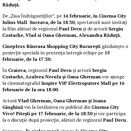
Răduță.
De „Ziua Îndrăgostiților”, pe
14 februarie, în Cinema City
Iulius Mall Suceava, de la 18:30
, spectatorii sunt invitați
la film alături de regizorul
Paul Decu
și de actorii
Sergiu
Costache, Vlad si Oana Gherman, Alexandra Răduță.
Cineplexx Băneasa Shopping City București
găzduiește o
proiecție specială în prezența întregii echipe pe
15
februarie, de la 17:30.
În
Craiova
, regizorul
Paul Decu
și actorii
Sergiu
Costache, Azaleea Necula și Oana Gherman
vor ajunge
la cinematograful
Inspire VIP Electroputere Mall pe 16
februarie de la ora 18:00
.
Actorii
Vlad Gherman, Oana Gherman și Ioana
Ginghină
vin la întâlnirea cu publicul din
Cinema City
Vivo! Pitești pe 17 februarie, de la 18:30
și vor participa
la o discuție după proiecție, alături de regizorul
Paul Decu.
Caravana
„În pielea mea”
ajunge la
Cinema City