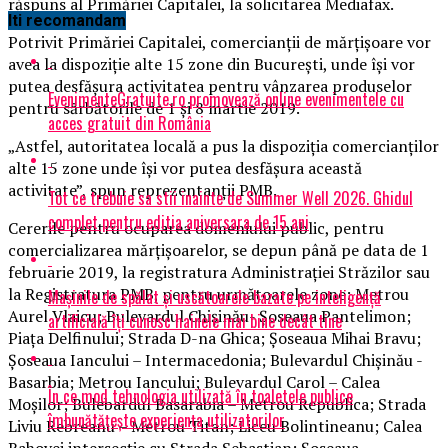
răspuns al Primăriei Capitalei, la solicitarea Mediafax.
Iti recomandam
Potrivit Primăriei Capitalei, comercianţii de mărţişoare vor
avea la dispoziţie alte 15 zone din Bucureşti, unde îşi vor
putea desfăşura activitatea pentru vânzarea produselor
EvenimenteGratuite.ro promovează online evenimentele cu
pentru sărbătorile de 1 şi 8 martie 2019.
acces gratuit din România
„Astfel, autoritatea locală a pus la dispoziţia comercianţilor
alte 15 zone unde îşi vor putea desfăşura această
activitate”, spun reprezentanţii PMB.
Tot ce trebuie sa stii inainte de Summer Well 2026. Ghidul
complet pentru editia aniversara de 15 ani
Cererile pentru ocuparea domeniului public, pentru
comercializarea mărţişoarelor, se depun până pe data de 1
februarie 2019, la registratura Administraţiei Străzilor sau
la Registratura PMB, pentru următoarele zone: Metrou
Mașinile de spălat și uscătoarele bazate pe inteligență
Aurel Vlaicu; Bulevardul Chişinău- Şoseaua Pantelimon;
artificială îți cunosc hainele mai bine decât tine
Piaţa Delfinului; Strada D-na Ghica; Şoseaua Mihai Bravu;
Şoseaua Iancului – Intermacedonia; Bulevardul Chişinău -
Basarbia; Metrou Iancului; Bulevardul Carol – Calea
În ce mod tehnologia utilizată în toaletele publice
Moşilor; Bulebardul Basarabia – Metrou Republica; Strada
îmbunătățește experiența utilizatorilor
Liviu Rebreanu – Metrou Titan; Liceu Bolintineanu; Calea
Rahovei intersecţie cu Strada Sebastian; Şoseaua