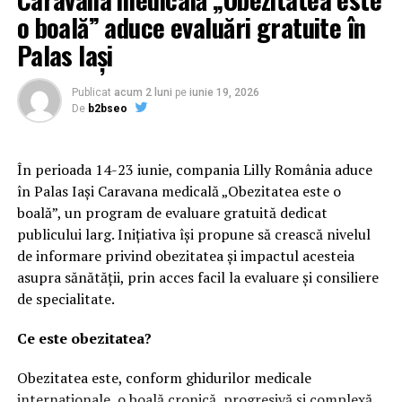
o boală” aduce evaluări gratuite în
Palas Iași
Publicat
acum 2 luni
pe
iunie 19, 2026
De
b2bseo
În perioada 14-23 iunie, compania Lilly România aduce
în Palas Iași Caravana medicală „Obezitatea este o
boală”, un program de evaluare gratuită dedicat
publicului larg. Inițiativa își propune să crească nivelul
de informare privind obezitatea și impactul acesteia
asupra sănătății, prin acces facil la evaluare și consiliere
de specialitate.
Ce este obezitatea?
Obezitatea este, conform ghidurilor medicale
internaționale, o boală cronică, progresivă și complexă,