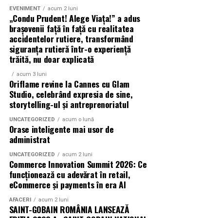
proiecția specială introdusă de regizorul
Paul Decu
,
EVENIMENT
acum 2 luni
alături de actorii
Ioana State, Vlad și Oana Gherman,
„Condu Prudent! Alege Viața!” a adus
Azaleea Necula și Gabriel Vatavu.
brașovenii față în față cu realitatea
accidentelor rutiere, transformând
O comedie actuală și spumoasă, filmul
„În pielea
siguranța rutieră într-o experiență
trăită, nu doar explicată
mea”
este distribuit de T.R.I.B.E. Films.
acum 3 luni
TRAILER:
https://bit.ly/InPieleaMea
Oriflame revine la Cannes cu Glam
Site oficial:
inpieleamea.ro
Studio, celebrând expresia de sine,
storytelling-ul și antreprenoriatul
Mai multe detalii, imagini de la filmări, fragmente din
UNCATEGORIZED
acum o lună
film, declarații din partea actorilor și informații despre
Orase inteligente mai usor de
concursuri sunt disponibile pe paginile social media ale
administrat
filmului de
Facebook
,
Instagram
,
TikTok
.
UNCATEGORIZED
acum 2 luni
Commerce Innovation Summit 2026: Ce
Adrian Pădurețu semnează imaginea filmului. De sunet
funcționează cu adevărat în retail,
s-a ocupat Bogdan Ivanovici, de scenografie Anca
eCommerce și payments în era AI
Miron, iar de costume Francisca Vass.
AFACERI
acum 2 luni
SAINT-GOBAIN ROMÂNIA LANSEAZĂ
„În Pielea Mea”
este un film produs de: CB MOTION