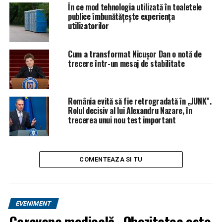
Mare.
În ce mod tehnologia utilizată în toaletele
publice îmbunătățește experiența
utilizatorilor
ARTICOLE PE ACEIASI TEMA:
PRIMA
URMATORUL
Cum a transformat Nicușor Dan o notă de
„Bine ati venit in judetul lui Portocalã!”/ Bannere
trecere într-un mesaj de stabilitate
uriase, montate pe DN1 si prin tot orasul Ploiesti
NU RATATI
Atac fără precedent! Vosganian răbufnește la adresa
România evită să fie retrogradată în „JUNK”.
serviciilor de informații! Este vizată și procuratura |
Rolul decisiv al lui Alexandru Nazare, în
BacauAZI
trecerea unui nou test important
COMENTEAZA SI TU
EVENIMENT
Caravana medicală „Obezitatea este