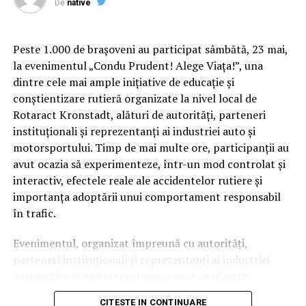
De
native
Peste 1.000 de brașoveni au participat sâmbătă, 23 mai,
la evenimentul „Condu Prudent! Alege Viața!”, una
dintre cele mai ample inițiative de educație și
conștientizare rutieră organizate la nivel local de
Rotaract Kronstadt, alături de autorități, parteneri
instituționali și reprezentanți ai industriei auto și
Cum știu dacă am obezitate? Rolul IMC și al
motorsportului. Timp de mai multe ore, participanții au
evaluării medicale
avut ocazia să experimenteze, într-un mod controlat și
interactiv, efectele reale ale accidentelor rutiere și
Deși Indicele de Masă Corporală (IMC) este utilizat
importanța adoptării unui comportament responsabil
frecvent pentru clasificarea
în trafic.
obezității, acest indicator nu spune întreaga poveste.
Evenimentul, organizat împreună cu autorități,
Medicul poate lua în considerare raportul talie–
parteneri instituționali și reprezentanți ai industriei
înălțime, impactul asupra sănătății, calitatea vieții,
automotive și motorsportului, a avut ca obiectiv
prezența complicațiilor și altele. Interesant este faptul
principal transformarea prevenției într-o experiență
că doar 20% dintre românii care trăiesc cu obezitate se
CITESTE IN CONTINUARE