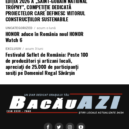
EDIȚIA 2026 A „SAINT-GOBAIN NATIONAL
PICTURES.
TROPHY”, COMPETIȚIE DEDICATĂ
PROIECTELOR CARE DEFINESC VIITORUL
Producător asociat: MAGNETIC MEDIA PRODUCTIONS
CONSTRUCȚIILOR SUSTENABILE
UNCATEGORIZED
acum o lună
Producător: Claudiu Boboc
HONOR aduce în România noul HONOR
Watch 6
Producător executiv: Adela Mara
EXCLUSIV
acum 3 luni
Festivalul Suflet de România: Peste 100
Manager producție: Iulia Cezara Roșu
de producători și artizani locali,
apreciați de 25.000 de participanți
Casting: ELEPHANT MEDIA
sosiți pe Domeniul Regal Săvârșin
Realizat cu sprijinul:
Co-finanțatori:
C&C HOUSE RESIDENCE, S&I BEST
CORPORATION WEB DESIGN, CLIMA FREON
Sponsori
: CLINICA RMN TINERETULUI; CLINICA
IMAMED; OMV PETROM; MIKO BEAUTY PALACE;
ȘERBAN & ASOCIAȚII; ESTEEM BODY SCULPT & SPA;