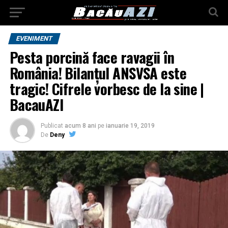
EVENIMENT
Pesta porcină face ravagii în
România! Bilanțul ANSVSA este
tragic! Cifrele vorbesc de la sine |
BacauAZI
Publicat
acum 8 ani
pe
ianuarie 19, 2019
De
Deny