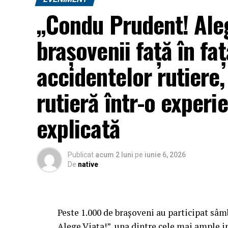
„Condu Prudent! Aleg
brașovenii față în faț
accidentelor rutiere
rutieră într-o experie
explicată
Publicat
acum 2 luni
pe
iunie 6, 2026
De
native
Peste 1.000 de brașoveni au participat sâ
Alege Viața!”, una dintre cele mai ample in