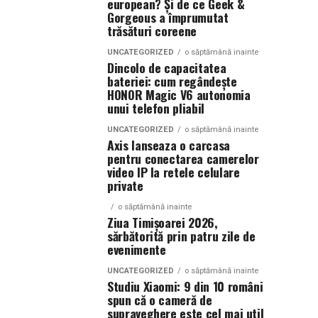
european? Și de ce Geek &
Gorgeous a împrumutat
trăsături coreene
UNCATEGORIZED
o săptămână inainte
Dincolo de capacitatea
bateriei: cum regândește
HONOR Magic V6 autonomia
unui telefon pliabil
UNCATEGORIZED
o săptămână inainte
Axis lanseaza o carcasa
pentru conectarea camerelor
video IP la retele celulare
private
o săptămână inainte
Ziua Timișoarei 2026,
sărbătorită prin patru zile de
evenimente
UNCATEGORIZED
o săptămână inainte
Studiu Xiaomi: 9 din 10 români
spun că o cameră de
supraveghere este cel mai util