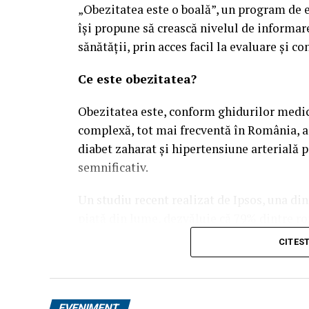
„Obezitatea este o boală”, un program de ev
își propune să crească nivelul de informar
sănătății, prin acces facil la evaluare și co
Ce este obezitatea?
Obezitatea este, conform ghidurilor medica
complexă, tot mai frecventă în România, as
diabet zaharat și hipertensiune arterială 
semnificativ.
Un studiu recent realizat de Ipsos, una di
piață din lume, dezvăluie că 79% dintre ro
afecțiunea lor „se poate preveni prin alege
CITES
studiate și cu mult peste media globală de
că, dincolo de stilul de viață, există o rezi
fără ajutor specializat.
EVENIMENT