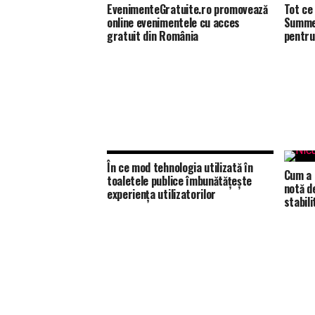
EvenimenteGratuite.ro promovează
Tot ce 
online evenimentele cu acces
Summer
gratuit din România
pentru
În ce mod tehnologia utilizată în
Cum a 
toaletele publice îmbunătățește
notă d
experiența utilizatorilor
stabili