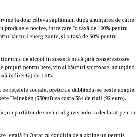
urvine la doar câteva săptămâni după anunţarea de către
ru produsele nocive, între care ”o taxă de 100% pentru
entru băuturi energizante, şi o taxă de 50% pentru
tor unic de alcool în această mică ţară conservatoare
ile preţuri pentru bere, vin şi băuturi spirtoase, anunţând
axă indirectă) de 100%.
ă pe reţelele sociale, preţurile dublându-se peste noapte.
ere Heineken (330ml) va costa 384 de riali (92 euro).
c, un purtător de cuvânt al guvernului a declarat pentru
ste legală în Qatar cu condiţia de a obţine un permis