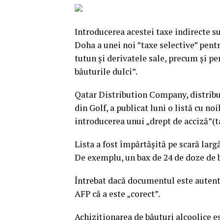
Introducerea acestei taxe indirecte s
Doha a unei noi ”taxe selective” pent
tutun şi derivatele sale, precum şi p
băuturile dulci”.
Qatar Distribution Company, distribui
din Golf, a publicat luni o listă cu no
introducerea unui „drept de acciză”(t
Lista a fost împărtăşită pe scară larg
De exemplu, un bax de 24 de doze de b
Întrebat dacă documentul este autenti
AFP că a este „corect”.
Achiziţionarea de băuturi alcoolice e