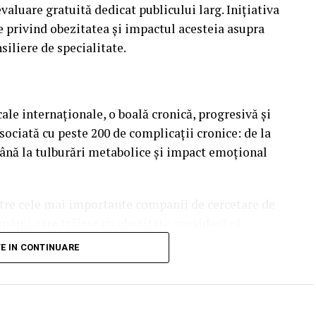
aluare gratuită dedicat publicului larg. Inițiativa
e privind obezitatea și impactul acesteia asupra
nsiliere de specialitate.
le internaționale, o boală cronică, progresivă și
ociată cu peste 200 de complicații cronice: de la
până la tulburări metabolice și impact emoțional
ntre cele mai importante companii de cercetare de
mânii care trăiesc cu obezitate consideră că
ri personale” – cea mai mare cifră din toate țările
TE IN CONTINUARE
 66%. Această cifră subliniază nevoia de a înțelege
stență biologică ce face procesul de slăbire dificil