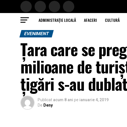
ADMINISTRAȚIE LOCALĂ
AFACERI
CULTURĂ
EVENIMENT
Țara care se pre
milioane de turișt
țigări s-au dubla
Publicat
acum 8 ani
pe
ianuarie 4, 2019
De
Deny