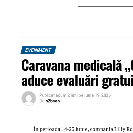
EVENIMENT
Caravana medicală „O
aduce evaluări gratui
Publicat
acum 2 luni
pe
iunie 19, 2026
De
b2bseo
În perioada 14-23 iunie, compania Lilly R