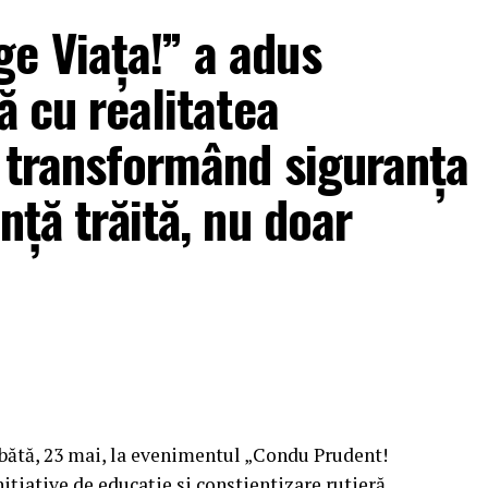
e Viața!” a adus
ă cu realitatea
, transformând siguranța
nță trăită, nu doar
mbătă, 23 mai, la evenimentul „Condu Prudent!
ițiative de educație și conștientizare rutieră