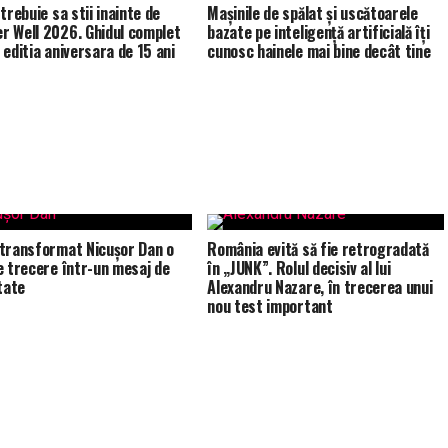
trebuie sa stii inainte de
Mașinile de spălat și uscătoarele
 Well 2026. Ghidul complet
bazate pe inteligență artificială îți
 editia aniversara de 15 ani
cunosc hainele mai bine decât tine
transformat Nicușor Dan o
România evită să fie retrogradată
e trecere într-un mesaj de
în „JUNK”. Rolul decisiv al lui
tate
Alexandru Nazare, în trecerea unui
nou test important