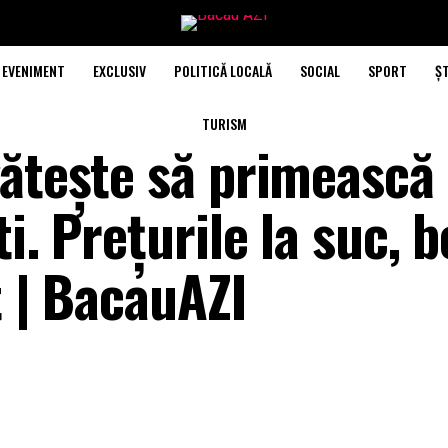
EVENIMENT
EXCLUSIV
POLITICĂ LOCALĂ
SOCIAL
SPORT
ȘT
TURISM
gătește să primească
i. Prețurile la suc, b
t | BacauAZI