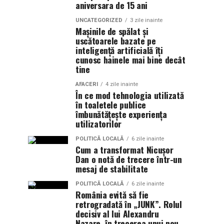
aniversara de 15 ani
UNCATEGORIZED
3 zile inainte
Mașinile de spălat și
uscătoarele bazate pe
inteligență artificială îți
cunosc hainele mai bine decât
tine
AFACERI
4 zile inainte
În ce mod tehnologia utilizată
în toaletele publice
îmbunătățește experiența
utilizatorilor
POLITICĂ LOCALĂ
6 zile inainte
Cum a transformat Nicușor
Dan o notă de trecere într-un
mesaj de stabilitate
POLITICĂ LOCALĂ
6 zile inainte
România evită să fie
retrogradată în „JUNK”. Rolul
decisiv al lui Alexandru
Nazare, în trecerea unui nou