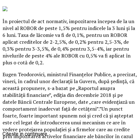
În proiectul de act normativ, impozitarea începea de la un
nivel al ROBOR de peste 1,5% pentru indicele la 3 luni şi la
6 luni. Taxa de lăcomie va fi de 0,1%, pentru un ROBOR
aplicat creditelor de 2-2,5%, de 0,2% pentru 2,5-3%, de
0,3% pentru 3-3,5%, de 0,4% pentru 3,5-4%, iar pentru
nivelurile de peste 4% ale ROBOR cu 0,5% va fi aplicat în
plus o cotă de 0,2.
Eugen Teodorovici, ministrul Finanţelor Publice, a precizat,
vineri, în cadrul unor declaraţii la Guvern, după şedinţă, că
această propunere, s-a bazat pe „Raportul asupra
stabilităţii financiare”, ediţia din decembrie 2018 şi pe
datele Băncii Centrale Europene, date „care evidenţiază un
comportament inadecvat faţă de cetăţeni”.”Un punct
foarte, foarte important spunem noi şi cred că şi aşteptat
este cel legat de introducerea unui mecanism ce are în
vedere protejarea populaţiei şi a firmelor care au credite
Citeste in continuare
prin impozitarea activelor financiare ale băncilor în cazul