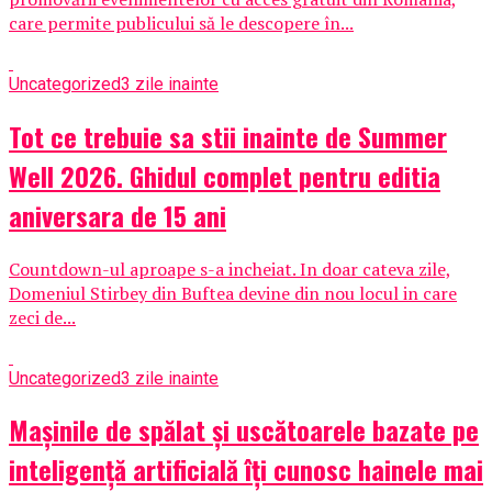
care permite publicului să le descopere în...
Uncategorized
3 zile inainte
Tot ce trebuie sa stii inainte de Summer
Well 2026. Ghidul complet pentru editia
aniversara de 15 ani
Countdown-ul aproape s-a incheiat. In doar cateva zile,
Domeniul Stirbey din Buftea devine din nou locul in care
zeci de...
Uncategorized
3 zile inainte
Mașinile de spălat și uscătoarele bazate pe
inteligență artificială îți cunosc hainele mai