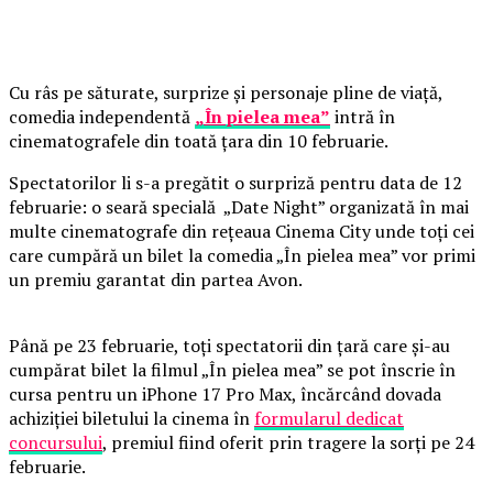
Cu râs pe săturate, surprize și personaje pline de viață,
comedia independentă
„În pielea mea”
intră în
cinematografele din toată țara din 10 februarie.
Spectatorilor li s-a pregătit o surpriză pentru data de 12
februarie: o seară specială „Date Night” organizată în mai
multe cinematografe din rețeaua Cinema City unde toți cei
care cumpără un bilet la comedia „În pielea mea” vor primi
un premiu garantat din partea Avon.
Până pe 23 februarie, toți spectatorii din țară care și-au
cumpărat bilet la filmul „În pielea mea” se pot înscrie în
cursa pentru un iPhone 17 Pro Max, încărcând dovada
achiziției biletului la cinema în
formularul dedicat
concursului
, premiul fiind oferit prin tragere la sorți pe 24
februarie.