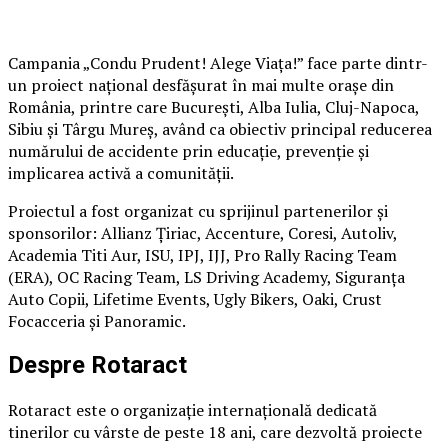
Campania „Condu Prudent! Alege Viața!” face parte dintr-
un proiect național desfășurat în mai multe orașe din
România, printre care București, Alba Iulia, Cluj-Napoca,
Sibiu și Târgu Mureș, având ca obiectiv principal reducerea
numărului de accidente prin educație, prevenție și
implicarea activă a comunității.
Proiectul a fost organizat cu sprijinul partenerilor și
sponsorilor: Allianz Țiriac, Accenture, Coresi, Autoliv,
Academia Titi Aur, ISU, IPJ, IJJ, Pro Rally Racing Team
(ERA), OC Racing Team, LS Driving Academy, Siguranța
Auto Copii, Lifetime Events, Ugly Bikers, Oaki, Crust
Focacceria și Panoramic.
Despre Rotaract
Rotaract este o organizație internațională dedicată
tinerilor cu vârste de peste 18 ani, care dezvoltă proiecte