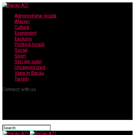
Administrație locală
Afaceri
Cultură
Eveniment
Exclusiv
Politică locală
Social
Sport
Știri din județ
Uncategorized
Viața în Bacău
Turism
Connect with us