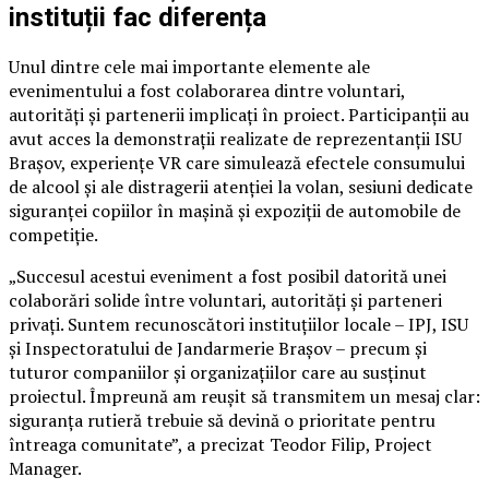
instituții fac diferența
Unul dintre cele mai importante elemente ale
evenimentului a fost colaborarea dintre voluntari,
autorități și partenerii implicați în proiect. Participanții au
avut acces la demonstrații realizate de reprezentanții ISU
Brașov, experiențe VR care simulează efectele consumului
de alcool și ale distragerii atenției la volan, sesiuni dedicate
siguranței copiilor în mașină și expoziții de automobile de
competiție.
„Succesul acestui eveniment a fost posibil datorită unei
colaborări solide între voluntari, autorități și parteneri
privați. Suntem recunoscători instituțiilor locale – IPJ, ISU
și Inspectoratului de Jandarmerie Brașov – precum și
tuturor companiilor și organizațiilor care au susținut
proiectul. Împreună am reușit să transmitem un mesaj clar:
siguranța rutieră trebuie să devină o prioritate pentru
întreaga comunitate”, a precizat Teodor Filip, Project
Manager.