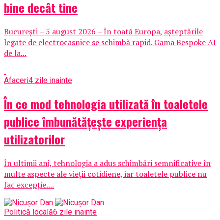
bine decât tine
București – 5 august 2026 – În toată Europa, așteptările
legate de electrocasnice se schimbă rapid. Gama Bespoke AI
de la...
Afaceri
4 zile inainte
În ce mod tehnologia utilizată în toaletele
publice îmbunătățește experiența
utilizatorilor
În ultimii ani, tehnologia a adus schimbări semnificative în
multe aspecte ale vieții cotidiene, iar toaletele publice nu
fac excepție....
Politică locală
6 zile inainte