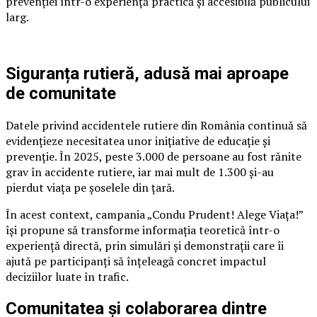
prevenției într-o experiență practică și accesibilă publicului
larg.
Siguranța rutieră, adusă mai aproape
de comunitate
Datele privind accidentele rutiere din România continuă să
evidențieze necesitatea unor inițiative de educație și
prevenție. În 2025, peste 3.000 de persoane au fost rănite
grav în accidente rutiere, iar mai mult de 1.300 și-au
pierdut viața pe șoselele din țară.
În acest context, campania „Condu Prudent! Alege Viața!”
își propune să transforme informația teoretică într-o
experiență directă, prin simulări și demonstrații care îi
ajută pe participanți să înțeleagă concret impactul
deciziilor luate în trafic.
Comunitatea și colaborarea dintre