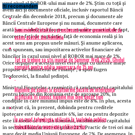
unui nivel al ROBOR-ului mai mare de 2%.
Ştim cu toţii şi
Iti recomandam
avem aici şi documente oficiale, inclusiv raportul Băncii
Centrale din decembrie 2018, precum şi documente ale
Băncii Centrale Europene şi nu numai, documente care
EvenimenteGratuite.ro promovează online evenimentele cu
arată sau evidenţiază foarte clar anumite practici, de fapt,
incorecte faţă de populaţie, faţă de economia reală şi în
acces gratuit din România
acest sens am propus unele măsuri. Şi anume aplicarea,
cum spuneam, sau impozitarea activelor financiare ale
băncilor în cazul unui nivel al ROBOR mai mare de 2%.
Tot ce trebuie sa stii inainte de Summer Well 2026. Ghidul
Orice depăşire a acestui nivel este taxat cu diferite marje
complet pentru editia aniversara de 15 ani
propuse de Ministerul de Finanţe”, a spus Eugen
Teodorovici, la finalul şedinţei.
Ministrul Finanţelor a reamintit că randamentul capitalului
Mașinile de spălat și uscătoarele bazate pe inteligență
pentru băncile din România este de aproape 20%, în
artificială îți cunosc hainele mai bine decât tine
condiţiile în care minimul impus este de 8%. În plus, acesta
a motivat că, în prezent, dobânda pentru creditele
ipotecare este de aproximativ 6%, iar cea pentru depozite
În ce mod tehnologia utilizată în toaletele publice
este în medie de 1%. „În România, randamentul capitalului
îmbunătățește experiența utilizatorilor
în sectorul bancar este de peste 21%. Practic de trei ori mai
mare decât media Uniunii Europene, de 7%. De asemenea, în