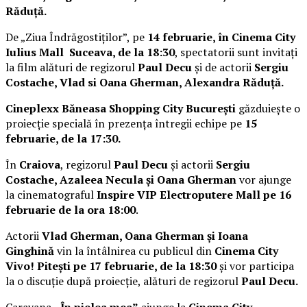
Răduță.
De „Ziua Îndrăgostiților”, pe
14 februarie, în Cinema City
Iulius Mall Suceava, de la 18:30
, spectatorii sunt invitați
la film alături de regizorul
Paul Decu
și de actorii
Sergiu
Costache, Vlad si Oana Gherman, Alexandra Răduță.
Cineplexx Băneasa Shopping City București
găzduiește o
proiecție specială în prezența întregii echipe pe
15
februarie, de la 17:30.
În
Craiova
, regizorul
Paul Decu
și actorii
Sergiu
Costache, Azaleea Necula și Oana Gherman
vor ajunge
la cinematograful
Inspire VIP Electroputere Mall pe 16
februarie de la ora 18:00
.
Actorii
Vlad Gherman, Oana Gherman și Ioana
Ginghină
vin la întâlnirea cu publicul din
Cinema City
Vivo! Pitești pe 17 februarie, de la 18:30
și vor participa
la o discuție după proiecție, alături de regizorul
Paul Decu.
Caravana
„În pielea mea”
ajunge la
Cinema City