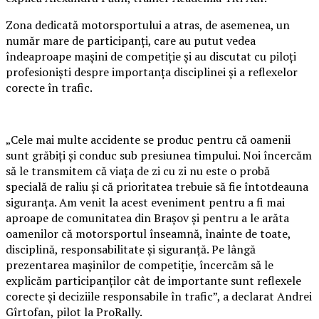
Zona dedicată motorsportului a atras, de asemenea, un
număr mare de participanți, care au putut vedea
îndeaproape mașini de competiție și au discutat cu piloți
profesioniști despre importanța disciplinei și a reflexelor
corecte în trafic.
„Cele mai multe accidente se produc pentru că oamenii
sunt grăbiți și conduc sub presiunea timpului. Noi încercăm
să le transmitem că viața de zi cu zi nu este o probă
specială de raliu și că prioritatea trebuie să fie întotdeauna
siguranța. Am venit la acest eveniment pentru a fi mai
aproape de comunitatea din Brașov și pentru a le arăta
oamenilor că motorsportul înseamnă, înainte de toate,
disciplină, responsabilitate și siguranță. Pe lângă
prezentarea mașinilor de competiție, încercăm să le
explicăm participanților cât de importante sunt reflexele
corecte și deciziile responsabile în trafic”, a declarat Andrei
Gîrtofan, pilot la ProRally.