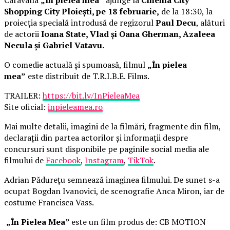
Shopping City Ploiești, pe 18 februarie,
de la 18:30, la
proiecția specială introdusă de regizorul
Paul Decu
, alături
de actorii
Ioana State, Vlad și Oana Gherman, Azaleea
Necula și Gabriel Vatavu.
O comedie actuală și spumoasă, filmul
„În pielea
mea”
este distribuit de T.R.I.B.E. Films.
TRAILER:
https://bit.ly/InPieleaMea
Site oficial:
inpieleamea.ro
Mai multe detalii, imagini de la filmări, fragmente din film,
declarații din partea actorilor și informații despre
concursuri sunt disponibile pe paginile social media ale
filmului de
Facebook
,
Instagram
,
TikTok
.
Adrian Pădurețu semnează imaginea filmului. De sunet s-a
ocupat Bogdan Ivanovici, de scenografie Anca Miron, iar de
costume Francisca Vass.
„În Pielea Mea”
este un film produs de: CB MOTION