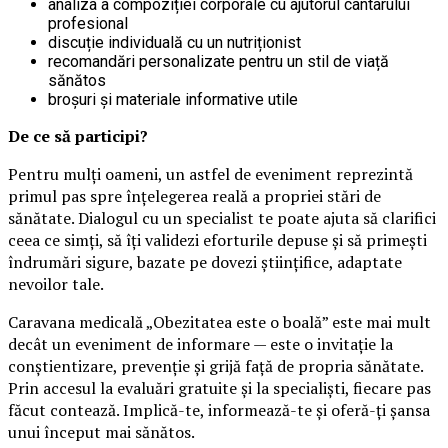
analiza a compoziției corporale cu ajutorul cântarului
profesional
discuție individuală cu un nutriționist
recomandări personalizate pentru un stil de viață
sănătos
broșuri și materiale informative utile
De ce să participi?
Pentru mulți oameni, un astfel de eveniment reprezintă
primul pas spre înțelegerea reală a propriei stări de
sănătate. Dialogul cu un specialist te poate ajuta să clarifici
ceea ce simți, să îți validezi eforturile depuse și să primești
îndrumări sigure, bazate pe dovezi științifice, adaptate
nevoilor tale.
Caravana medicală „Obezitatea este o boală” este mai mult
decât un eveniment de informare — este o invitație la
conștientizare, prevenție și grijă față de propria sănătate.
Prin accesul la evaluări gratuite și la specialiști, fiecare pas
făcut contează. Implică-te, informează-te și oferă-ți șansa
unui început mai sănătos.