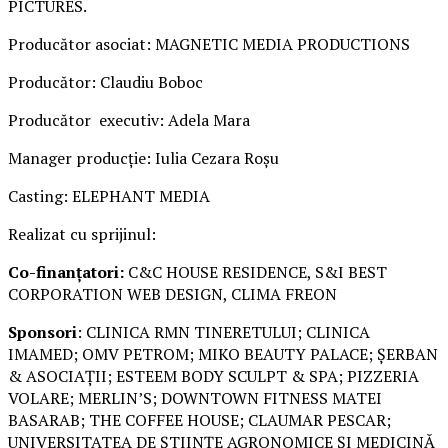
PICTURES.
Producător asociat: MAGNETIC MEDIA PRODUCTIONS
Producător: Claudiu Boboc
Producător executiv: Adela Mara
Manager producție: Iulia Cezara Roșu
Casting: ELEPHANT MEDIA
Realizat cu sprijinul:
Co-finanțatori:
C&C HOUSE RESIDENCE, S&I BEST
CORPORATION WEB DESIGN, CLIMA FREON
Sponsori
: CLINICA RMN TINERETULUI; CLINICA
IMAMED; OMV PETROM; MIKO BEAUTY PALACE; ȘERBAN
& ASOCIAȚII; ESTEEM BODY SCULPT & SPA; PIZZERIA
VOLARE; MERLIN’S; DOWNTOWN FITNESS MATEI
BASARAB; THE COFFEE HOUSE; CLAUMAR PESCAR;
UNIVERSITATEA DE ȘTIINȚE AGRONOMICE ȘI MEDICINĂ