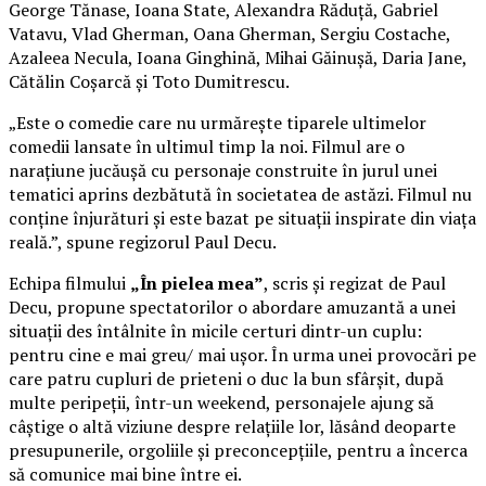
George Tănase, Ioana State, Alexandra Răduță, Gabriel
Vatavu, Vlad Gherman, Oana Gherman, Sergiu Costache,
Azaleea Necula, Ioana Ginghină, Mihai Găinușă, Daria Jane,
Cătălin Coșarcă și Toto Dumitrescu.
„Este o comedie care nu urmărește tiparele ultimelor
comedii lansate în ultimul timp la noi. Filmul are o
narațiune jucăușă cu personaje construite în jurul unei
tematici aprins dezbătută în societatea de astăzi. Filmul nu
conține înjurături și este bazat pe situații inspirate din viața
reală.”, spune regizorul Paul Decu.
Echipa filmului
„În pielea mea”
, scris și regizat de Paul
Decu, propune spectatorilor o abordare amuzantă a unei
situații des întâlnite în micile certuri dintr-un cuplu:
pentru cine e mai greu/ mai ușor. În urma unei provocări pe
care patru cupluri de prieteni o duc la bun sfârșit, după
multe peripeții, într-un weekend, personajele ajung să
câștige o altă viziune despre relațiile lor, lăsând deoparte
presupunerile, orgoliile și preconcepțiile, pentru a încerca
să comunice mai bine între ei.