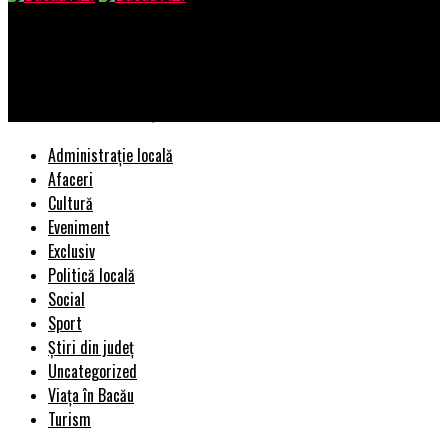
Bacau AZI
Guvernul declară război băncilor! Taxa pe lăcomie a fost
adoptată! În ce condiții se aplică | BacauAZI
Administrație locală
Afaceri
Cultură
Eveniment
Exclusiv
Politică locală
Social
Sport
Știri din județ
Uncategorized
Viața în Bacău
Turism