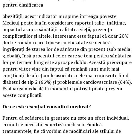
pentru clasificarea
obezității, acest indicator nu spune întreaga poveste.
Medicul poate lua în considerare raportul talie–înălțime,
impactul asupra sănătății, calitatea vieții, prezența
complicațiilor și altele. Interesant este faptul că doar 20%
dintre românii care trăiesc cu obezitate se declară
îngrijorați de starea lor de sănătate din prezent (sub media
globală), însă procentul celor care se tem pentru sănătatea
lor pe termen lung este aproape dublu. Această preocupare
pentru viitor vine din faptul că românii sunt mult mai
conștienți de afecțiunile asociate: cele mai cunoscute fiind
diabetul de tip 2 (66%) și problemele cardiovasculare (64%).
Evaluarea medicală la momentul potrivit poate preveni
aceste complicații.
De ce este esențial consultul medical?
Pentru că scăderea în greutate nu este un efort individual,
ci unul ce necesită expertiză medicală. Fiindcă
tratamentele, fie că vorbim de modificări ale stilului de