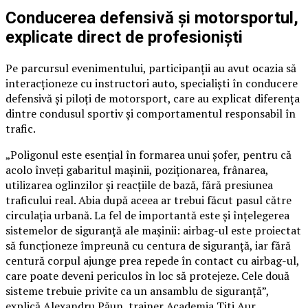
Conducerea defensivă și motorsportul,
explicate direct de profesioniști
Pe parcursul evenimentului, participanții au avut ocazia să
interacționeze cu instructori auto, specialiști în conducere
defensivă și piloți de motorsport, care au explicat diferența
dintre condusul sportiv și comportamentul responsabil în
trafic.
„Poligonul este esențial în formarea unui șofer, pentru că
acolo înveți gabaritul mașinii, poziționarea, frânarea,
utilizarea oglinzilor și reacțiile de bază, fără presiunea
traficului real. Abia după aceea ar trebui făcut pasul către
circulația urbană. La fel de importantă este și înțelegerea
sistemelor de siguranță ale mașinii: airbag-ul este proiectat
să funcționeze împreună cu centura de siguranță, iar fără
centură corpul ajunge prea repede în contact cu airbag-ul,
care poate deveni periculos în loc să protejeze. Cele două
sisteme trebuie privite ca un ansamblu de siguranță”,
explică Alexandru Păun, trainer Academia Titi Aur.