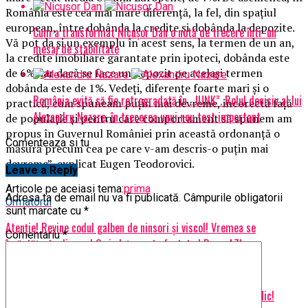
România este cea mai mare diferenţă, la fel, din spaţiul
european, între dobânda la credite şi dobânda la depozite.
Cum a transformat Nicușor Dan o notă de trecere într-un
Vă pot da şi un exemplu în acest sens, la termen de un an,
mesaj de stabilitate
la credite imobiliare garantate prin ipoteci, dobânda este
de 6%, iar dacă se face un depozit pe acelaşi termen
dobânda este de 1%. Vedeţi, diferenţe foarte mari şi o
România evită să fie retrogradată în „JUNK”. Rolul decisiv al lui
practică, cum spuneam puţin mai devreme, incorectă faţă
Alexandru Nazare, în trecerea unui nou test important
de populaţie şi pentru care comportament să spunem am
propus în Guvernul României prin această ordonanţă o
Comenteaza si tu
măsură precum cea pe care v-am descris-o puţin mai
devreme”, explicat Eugen Teodorovici.
Leave a Reply
Articole pe aceiasi tema:
prima
Adresa ta de email nu va fi publicată.
Câmpurile obligatorii
Urmatorul
sunt marcate cu
*
Atenție! Revine codul galben de ninsori și viscol! Vremea se
Comentariu
*
înrăutățește din nou! Ce județe sunt afectate | BacauAZI
Nu ratati
Anunț pentru mii de pensionari! Toți trebuie să meagă la medic!