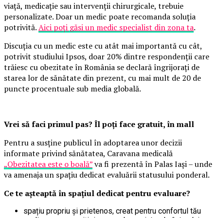
viață, medicație sau intervenții chirurgicale, trebuie
personalizate. Doar un medic poate recomanda soluția
potrivită.
Aici poți găsi un medic specialist din zona ta
.
Discuția cu un medic este cu atât mai importantă cu cât,
potrivit studiului Ipsos, doar 20% dintre respondenții care
trăiesc cu obezitate în România se declară îngrijorați de
starea lor de sănătate din prezent, cu mai mult de 20 de
puncte procentuale sub media globală.
Vrei să faci primul pas? Îl poți face gratuit, în mall
Pentru a susține publicul în adoptarea unor decizii
informate privind sănătatea, Caravana medicală
„Obezitatea este o boală”
va fi prezentă în Palas Iași – unde
va amenaja un spațiu dedicat evaluării statusului ponderal.
Ce te așteaptă în spațiul dedicat pentru evaluare?
spațiu propriu și prietenos, creat pentru confortul tău