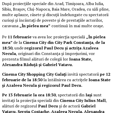
După proiecțiile speciale din Arad, Timișoara, Alba Iulia,
Sibiu, Brașov, Cluj-Napoca, Baia Mare, Oradea, cu săli pline,
multe aplauze, râsete și discuții îndelungate cu spectatorii
curioși și încântați de poveste și de prestațiile actorilor,
caravana
„În pielea mea”
continuă în mai multe orașe.
Pe
11 februarie
va avea loc proiecția specială
„În pielea
mea”
de la
Cinema City din City Park Constanța
,
de la
18:30
, unde
regizorul Paul Decu și actrița Azaleea
Necula
, originari din Constanța și împrejurimi, vor
prezenta filmul alături de colegii lor
Ioana State,
Alexandra Răduță și Gabriel Vatavu.
Cinema City Shopping City Galați
invită spectatorii
pe 12
februarie de la 18:30
la întâlnirea cu actrițele
Ioana State
și Azaleea Necula și regizorul Paul Decu.
Pe 13 februarie la ora 18:30
, spectatorii din
Iași
sunt
invitați la proiecția specială din
Cinema City Iulius Mall
,
alături de regizorul
Paul Decu
și de actorii
Gabriel
Vatavu, Sergiu Costache, Azaleea Necula, Alexandra