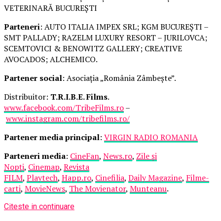
VETERINARĂ BUCUREȘTI
Parteneri
: AUTO ITALIA IMPEX SRL; KGM BUCUREȘTI –
SMT PALLADY; RAZELM LUXURY RESORT – JURILOVCA;
SCEMTOVICI & BENOWITZ GALLERY; CREATIVE
AVOCADOS; ALCHEMICO.
Partener social
: Asociația „România Zâmbește”.
Distribuitor:
T.R.I.B.E. Films
.
www.facebook.com/TribeFilms.ro
–
www.instagram.com/tribefilms.ro/
Partener media principal
:
VIRGIN RADIO ROMANIA
Parteneri media
:
CineFan
,
News.ro
,
Zile și
Nopți
,
Cinemap
,
Revista
FILM
,
Playtech
,
Happ.ro
,
Cinefilia
,
Daily Magazine
,
Filme-
carti
,
MovieNews
,
The Movienator
,
Munteanu
.
Citeste in continuare