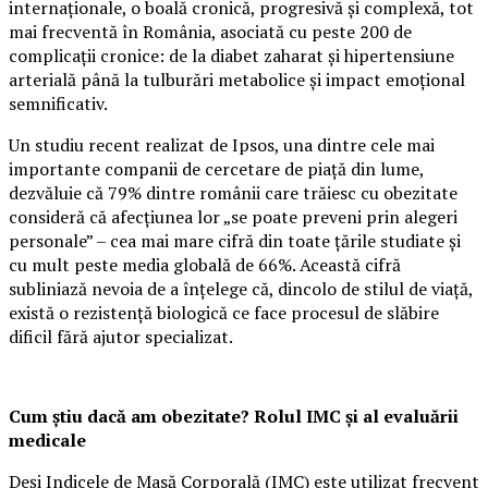
internaționale, o boală cronică, progresivă și complexă, tot
mai frecventă în România, asociată cu peste 200 de
complicații cronice: de la diabet zaharat și hipertensiune
arterială până la tulburări metabolice și impact emoțional
semnificativ.
Un studiu recent realizat de Ipsos, una dintre cele mai
importante companii de cercetare de piață din lume,
dezvăluie că 79% dintre românii care trăiesc cu obezitate
consideră că afecțiunea lor „se poate preveni prin alegeri
personale” – cea mai mare cifră din toate țările studiate și
cu mult peste media globală de 66%. Această cifră
subliniază nevoia de a înțelege că, dincolo de stilul de viață,
există o rezistență biologică ce face procesul de slăbire
dificil fără ajutor specializat.
Cum știu dacă am obezitate? Rolul IMC și al evaluării
medicale
Deși Indicele de Masă Corporală (IMC) este utilizat frecvent