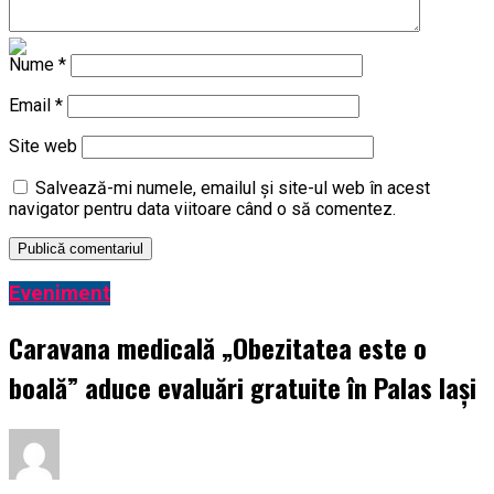
Modificare bombă în noua Lege a Pensiilor | BacauAZI
Nume
*
Email
*
Site web
Salvează-mi numele, emailul și site-ul web în acest
navigator pentru data viitoare când o să comentez.
Eveniment
Caravana medicală „Obezitatea este o
boală” aduce evaluări gratuite în Palas Iași