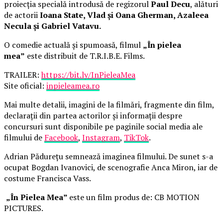
proiecția specială introdusă de regizorul
Paul Decu
, alături
de actorii
Ioana State, Vlad și Oana Gherman, Azaleea
Necula și Gabriel Vatavu.
O comedie actuală și spumoasă, filmul
„În pielea
mea”
este distribuit de T.R.I.B.E. Films.
TRAILER:
https://bit.ly/InPieleaMea
Site oficial:
inpieleamea.ro
Mai multe detalii, imagini de la filmări, fragmente din film,
declarații din partea actorilor și informații despre
concursuri sunt disponibile pe paginile social media ale
filmului de
Facebook
,
Instagram
,
TikTok
.
Adrian Pădurețu semnează imaginea filmului. De sunet s-a
ocupat Bogdan Ivanovici, de scenografie Anca Miron, iar de
costume Francisca Vass.
„În Pielea Mea”
este un film produs de: CB MOTION
PICTURES.