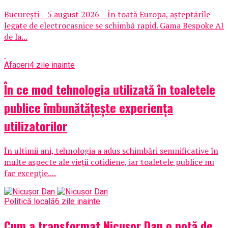
București – 5 august 2026 – În toată Europa, așteptările
legate de electrocasnice se schimbă rapid. Gama Bespoke AI
de la...
Afaceri
4 zile inainte
În ce mod tehnologia utilizată în toaletele
publice îmbunătățește experiența
utilizatorilor
În ultimii ani, tehnologia a adus schimbări semnificative în
multe aspecte ale vieții cotidiene, iar toaletele publice nu
fac excepție....
Politică locală
6 zile inainte
Cum a transformat Nicușor Dan o notă de