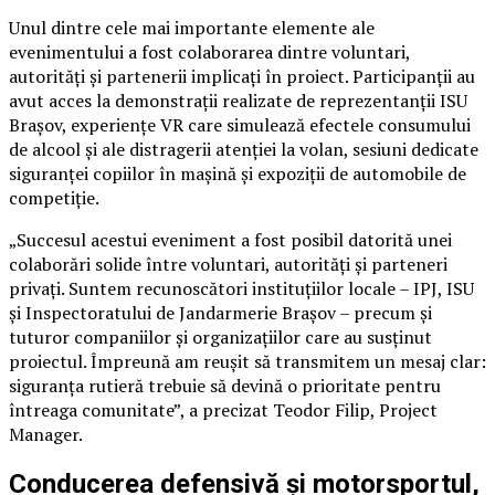
Unul dintre cele mai importante elemente ale
evenimentului a fost colaborarea dintre voluntari,
autorități și partenerii implicați în proiect. Participanții au
avut acces la demonstrații realizate de reprezentanții ISU
Brașov, experiențe VR care simulează efectele consumului
de alcool și ale distragerii atenției la volan, sesiuni dedicate
siguranței copiilor în mașină și expoziții de automobile de
competiție.
„Succesul acestui eveniment a fost posibil datorită unei
colaborări solide între voluntari, autorități și parteneri
privați. Suntem recunoscători instituțiilor locale – IPJ, ISU
și Inspectoratului de Jandarmerie Brașov – precum și
tuturor companiilor și organizațiilor care au susținut
proiectul. Împreună am reușit să transmitem un mesaj clar:
siguranța rutieră trebuie să devină o prioritate pentru
întreaga comunitate”, a precizat Teodor Filip, Project
Manager.
Conducerea defensivă și motorsportul,