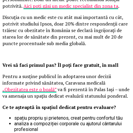
potrivită.
Aici poți găsi un medic specialist din zona ta
.
Discuția cu un medic este cu atât mai importantă cu cât,
potrivit studiului Ipsos, doar 20% dintre respondenții care
trăiesc cu obezitate în România se declară îngrijorați de
starea lor de sănătate din prezent, cu mai mult de 20 de
puncte procentuale sub media globală.
Vrei să faci primul pas? Îl poți face gratuit, în mall
Pentru a susține publicul în adoptarea unor decizii
informate privind sănătatea, Caravana medicală
„Obezitatea este o boală”
va fi prezentă în Palas Iași – unde
va amenaja un spațiu dedicat evaluării statusului ponderal.
Ce te așteaptă în spațiul dedicat pentru evaluare?
spațiu propriu și prietenos, creat pentru confortul tău
analiza a compoziției corporale cu ajutorul cântarului
profesional