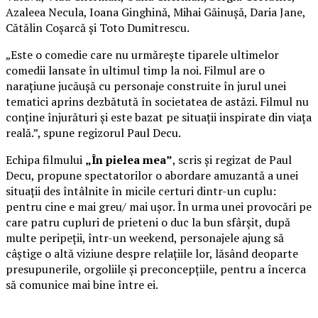
Azaleea Necula, Ioana Ginghină, Mihai Găinușă, Daria Jane,
Cătălin Coșarcă și Toto Dumitrescu.
„Este o comedie care nu urmărește tiparele ultimelor
comedii lansate în ultimul timp la noi. Filmul are o
narațiune jucăușă cu personaje construite în jurul unei
tematici aprins dezbătută în societatea de astăzi. Filmul nu
conține înjurături și este bazat pe situații inspirate din viața
reală.”, spune regizorul Paul Decu.
Echipa filmului
„În pielea mea”
, scris și regizat de Paul
Decu, propune spectatorilor o abordare amuzantă a unei
situații des întâlnite în micile certuri dintr-un cuplu:
pentru cine e mai greu/ mai ușor. În urma unei provocări pe
care patru cupluri de prieteni o duc la bun sfârșit, după
multe peripeții, într-un weekend, personajele ajung să
câștige o altă viziune despre relațiile lor, lăsând deoparte
presupunerile, orgoliile și preconcepțiile, pentru a încerca
să comunice mai bine între ei.