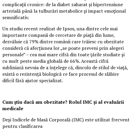
complicații cronice: de la diabet zaharat și hipertensiune
arterială până la tulburări metabolice și impact emoțional
semnificativ.
Un studiu recent realizat de Ipsos, una dintre cele mai
importante companii de cercetare de piață din lume,
dezvăluie că 79% dintre românii care trăiesc cu obezitate
consideră că afecțiunea lor „se poate preveni prin alegeri
personale” – cea mai mare cifră din toate țările studiate și
cu mult peste media globală de 66%. Această cifră
subliniază nevoia de a înțelege că, dincolo de stilul de viață,
există o rezistență biologică ce face procesul de slăbire
dificil fără ajutor specializat.
Cum știu dacă am obezitate? Rolul IMC și al evaluării
medicale
Deși Indicele de Masă Corporală (IMC) este utilizat frecvent
pentru clasificarea