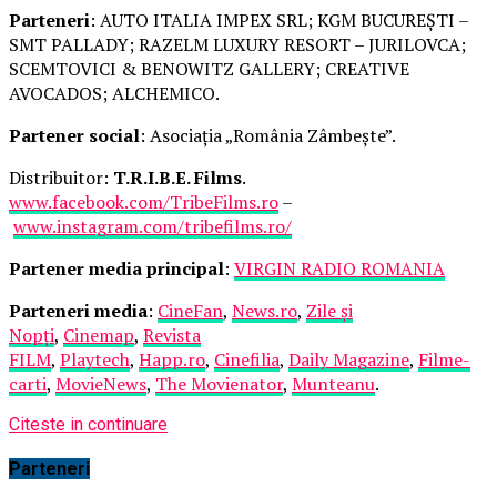
Parteneri
: AUTO ITALIA IMPEX SRL; KGM BUCUREȘTI –
SMT PALLADY; RAZELM LUXURY RESORT – JURILOVCA;
SCEMTOVICI & BENOWITZ GALLERY; CREATIVE
AVOCADOS; ALCHEMICO.
Partener social
: Asociația „România Zâmbește”.
Distribuitor:
T.R.I.B.E. Films
.
www.facebook.com/TribeFilms.ro
–
www.instagram.com/tribefilms.ro/
Partener media principal
:
VIRGIN RADIO ROMANIA
Parteneri media
:
CineFan
,
News.ro
,
Zile și
Nopți
,
Cinemap
,
Revista
FILM
,
Playtech
,
Happ.ro
,
Cinefilia
,
Daily Magazine
,
Filme-
carti
,
MovieNews
,
The Movienator
,
Munteanu
.
Citeste in continuare
Parteneri