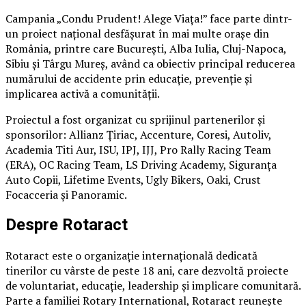
Campania „Condu Prudent! Alege Viața!” face parte dintr-
un proiect național desfășurat în mai multe orașe din
România, printre care București, Alba Iulia, Cluj-Napoca,
Sibiu și Târgu Mureș, având ca obiectiv principal reducerea
numărului de accidente prin educație, prevenție și
implicarea activă a comunității.
Proiectul a fost organizat cu sprijinul partenerilor și
sponsorilor: Allianz Țiriac, Accenture, Coresi, Autoliv,
Academia Titi Aur, ISU, IPJ, IJJ, Pro Rally Racing Team
(ERA), OC Racing Team, LS Driving Academy, Siguranța
Auto Copii, Lifetime Events, Ugly Bikers, Oaki, Crust
Focacceria și Panoramic.
Despre Rotaract
Rotaract este o organizație internațională dedicată
tinerilor cu vârste de peste 18 ani, care dezvoltă proiecte
de voluntariat, educație, leadership și implicare comunitară.
Parte a familiei Rotary International, Rotaract reunește