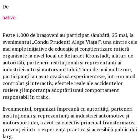
De
native
Peste 1.000 de brașoveni au participat sâmbătă, 23 mai, la
evenimentul „Condu Prudent! Alege Viața!”, una dintre cele
mai ample inițiative de educație și conștientizare rutieră
organizate la nivel local de Rotaract Kronstadt, alături de
autorități, parteneri instituționali și reprezentanți ai
industriei auto și motorsportului. Timp de mai multe ore,
participanții au avut ocazia să experimenteze, într-un mod
controlat și interactiv, efectele reale ale accidentelor
rutiere și importanța adoptării unui comportament
responsabil în trafic.
Evenimentul, organizat împreună cu autorități, parteneri
instituționali și reprezentanți ai industriei automotive și
motorsportului, a avut ca obiectiv principal transformarea
prevenției într-o experiență practică și accesibilă publicului
larg.