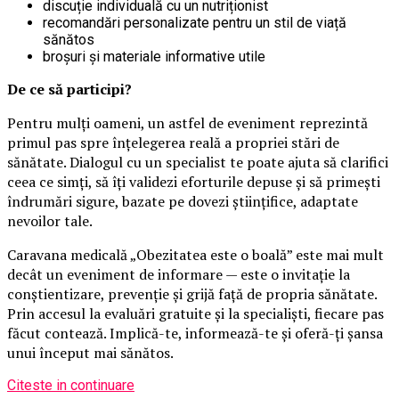
discuție individuală cu un nutriționist
recomandări personalizate pentru un stil de viață
sănătos
broșuri și materiale informative utile
De ce să participi?
Pentru mulți oameni, un astfel de eveniment reprezintă
primul pas spre înțelegerea reală a propriei stări de
sănătate. Dialogul cu un specialist te poate ajuta să clarifici
ceea ce simți, să îți validezi eforturile depuse și să primești
îndrumări sigure, bazate pe dovezi științifice, adaptate
nevoilor tale.
Caravana medicală „Obezitatea este o boală” este mai mult
decât un eveniment de informare — este o invitație la
conștientizare, prevenție și grijă față de propria sănătate.
Prin accesul la evaluări gratuite și la specialiști, fiecare pas
făcut contează. Implică-te, informează-te și oferă-ți șansa
unui început mai sănătos.
Citeste in continuare