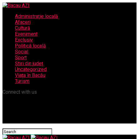
Administrație locală
Afaceri
Cultură
Eveniment
Exclusiv
Politică locală
Social
Sport
Știri din județ
Uncategorized
Viața în Bacău
Turism
Connect with us