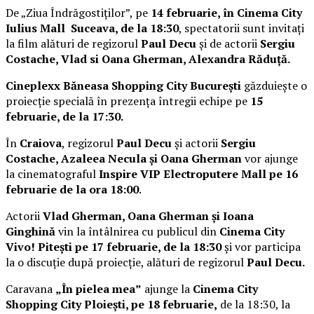
De „Ziua Îndrăgostiților”, pe
14 februarie, în Cinema City
Iulius Mall Suceava, de la 18:30
, spectatorii sunt invitați
la film alături de regizorul
Paul Decu
și de actorii
Sergiu
Costache, Vlad si Oana Gherman, Alexandra Răduță.
Cineplexx Băneasa Shopping City București
găzduiește o
proiecție specială în prezența întregii echipe pe
15
februarie, de la 17:30.
În
Craiova
, regizorul
Paul Decu
și actorii
Sergiu
Costache, Azaleea Necula și Oana Gherman
vor ajunge
la cinematograful
Inspire VIP Electroputere Mall pe 16
februarie de la ora 18:00
.
Actorii
Vlad Gherman, Oana Gherman și Ioana
Ginghină
vin la întâlnirea cu publicul din
Cinema City
Vivo! Pitești pe 17 februarie, de la 18:30
și vor participa
la o discuție după proiecție, alături de regizorul
Paul Decu.
Caravana
„În pielea mea”
ajunge la
Cinema City
Shopping City Ploiești, pe 18 februarie,
de la 18:30, la