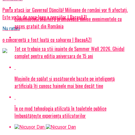
Ponta atacă iar Guvernul Dăncilă! Milioane de români vor fi afectați.
Este vorba de noua lege a pensiilor | BacauAZI
EvenimenteGratuite.ro promovează online evenimentele cu
acces gratuit din România
Nu ratati
o concurentă a fost luată cu salvarea | BacauAZI
Tot ce trebuie sa stii inainte de Summer Well 2026. Ghidul
complet pentru editia aniversara de 15 ani
Mașinile de spălat și uscătoarele bazate pe inteligență
artificială îți cunosc hainele mai bine decât tine
În ce mod tehnologia utilizată în toaletele publice
îmbunătățește experiența utilizatorilor