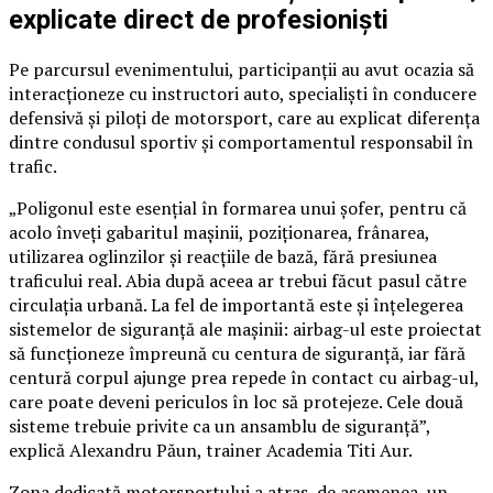
explicate direct de profesioniști
Pe parcursul evenimentului, participanții au avut ocazia să
interacționeze cu instructori auto, specialiști în conducere
defensivă și piloți de motorsport, care au explicat diferența
dintre condusul sportiv și comportamentul responsabil în
trafic.
„Poligonul este esențial în formarea unui șofer, pentru că
acolo înveți gabaritul mașinii, poziționarea, frânarea,
utilizarea oglinzilor și reacțiile de bază, fără presiunea
traficului real. Abia după aceea ar trebui făcut pasul către
circulația urbană. La fel de importantă este și înțelegerea
sistemelor de siguranță ale mașinii: airbag-ul este proiectat
să funcționeze împreună cu centura de siguranță, iar fără
centură corpul ajunge prea repede în contact cu airbag-ul,
care poate deveni periculos în loc să protejeze. Cele două
sisteme trebuie privite ca un ansamblu de siguranță”,
explică Alexandru Păun, trainer Academia Titi Aur.
Zona dedicată motorsportului a atras, de asemenea, un