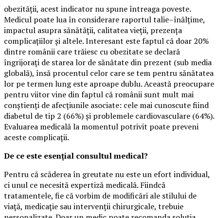
obezității, acest indicator nu spune întreaga poveste.
Medicul poate lua în considerare raportul talie–înălțime,
impactul asupra sănătății, calitatea vieții, prezența
complicațiilor și altele. Interesant este faptul că doar 20%
dintre românii care trăiesc cu obezitate se declară
îngrijorați de starea lor de sănătate din prezent (sub media
globală), însă procentul celor care se tem pentru sănătatea
lor pe termen lung este aproape dublu. Această preocupare
pentru viitor vine din faptul că românii sunt mult mai
conștienți de afecțiunile asociate: cele mai cunoscute fiind
diabetul de tip 2 (66%) și problemele cardiovasculare (64%).
Evaluarea medicală la momentul potrivit poate preveni
aceste complicații.
De ce este esențial consultul medical?
Pentru că scăderea în greutate nu este un efort individual,
ci unul ce necesită expertiză medicală. Fiindcă
tratamentele, fie că vorbim de modificări ale stilului de
viață, medicație sau intervenții chirurgicale, trebuie
personalizate. Doar un medic poate recomanda soluția