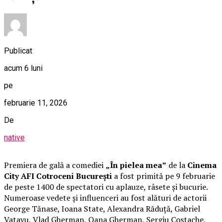
Publicat
acum 6 luni
pe
februarie 11, 2026
De
native
Premiera de gală a comediei
„În pielea mea”
de la
Cinema
City AFI Cotroceni București
a fost primită pe 9 februarie
de peste 1400 de spectatori cu aplauze, râsete și bucurie.
Numeroase vedete și influenceri au fost alături de actorii
George Tănase, Ioana State, Alexandra Răduță, Gabriel
Vatavu, Vlad Gherman, Oana Gherman, Sergiu Costache,