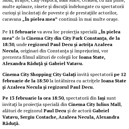
multe aplauze, râsete și discuții îndelungate cu spectatorii
curioși și încântați de poveste și de prestațiile actorilor,
caravana
„În pielea mea”
continuă în mai multe orașe.
Pe
11 februarie
va avea loc proiecția specială
„În pielea
mea”
de la
Cinema City din City Park Constanța
,
de la
18:30
, unde
regizorul Paul Decu și actrița Azaleea
Necula
, originari din Constanța și împrejurimi, vor
prezenta filmul alături de colegii lor
Ioana State,
Alexandra Răduță și Gabriel Vatavu.
Cinema City Shopping City Galați
invită spectatorii
pe 12
februarie de la 18:30
la întâlnirea cu actrițele
Ioana State
și Azaleea Necula și regizorul Paul Decu.
Pe 13 februarie la ora 18:30
, spectatorii din
Iași
sunt
invitați la proiecția specială din
Cinema City Iulius Mall
,
alături de regizorul
Paul Decu
și de actorii
Gabriel
Vatavu, Sergiu Costache, Azaleea Necula, Alexandra
Răduță.