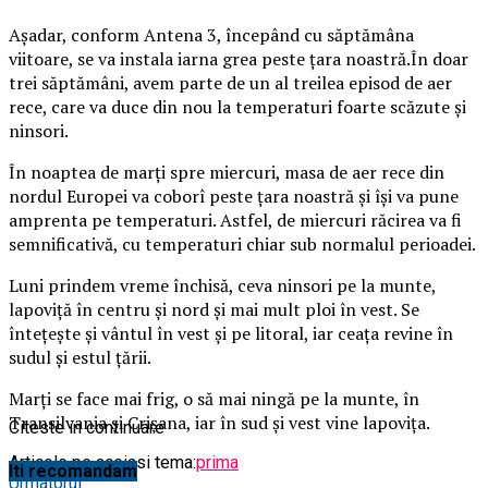
Aşadar, conform Antena 3, începând cu săptămâna
viitoare, se va instala iarna grea peste ţara noastră.În doar
trei săptămâni, avem parte de un al treilea episod de aer
rece, care va duce din nou la temperaturi foarte scăzute şi
ninsori.
În noaptea de marţi spre miercuri, masa de aer rece din
nordul Europei va coborî peste ţara noastră şi îşi va pune
amprenta pe temperaturi. Astfel, de miercuri răcirea va fi
semnificativă, cu temperaturi chiar sub normalul perioadei.
Luni prindem vreme închisă, ceva ninsori pe la munte,
lapoviţă în centru şi nord şi mai mult ploi în vest. Se
înteţeşte şi vântul în vest şi pe litoral, iar ceaţa revine în
sudul şi estul ţării.
Marţi se face mai frig, o să mai ningă pe la munte, în
Transilvania şi Crişana, iar în sud şi vest vine lapoviţa.
Citeste in continuare
Articole pe aceiasi tema:
prima
Iti recomandam
Urmatorul