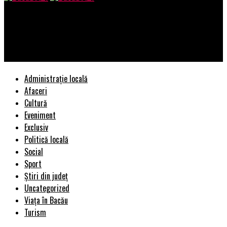
Bacau AZI
Vine urgia peste România! De când revine vremea rea! Alertă de
viscol! | BacauAZI
Administrație locală
Afaceri
Cultură
Eveniment
Exclusiv
Politică locală
Social
Sport
Știri din județ
Uncategorized
Viața în Bacău
Turism