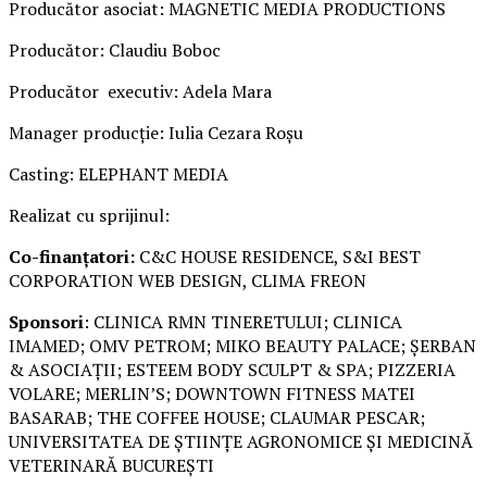
Producător asociat: MAGNETIC MEDIA PRODUCTIONS
Producător: Claudiu Boboc
Producător executiv: Adela Mara
Manager producție: Iulia Cezara Roșu
Casting: ELEPHANT MEDIA
Realizat cu sprijinul:
Co-finanțatori:
C&C HOUSE RESIDENCE, S&I BEST
CORPORATION WEB DESIGN, CLIMA FREON
Sponsori
: CLINICA RMN TINERETULUI; CLINICA
IMAMED; OMV PETROM; MIKO BEAUTY PALACE; ȘERBAN
& ASOCIAȚII; ESTEEM BODY SCULPT & SPA; PIZZERIA
VOLARE; MERLIN’S; DOWNTOWN FITNESS MATEI
BASARAB; THE COFFEE HOUSE; CLAUMAR PESCAR;
UNIVERSITATEA DE ȘTIINȚE AGRONOMICE ȘI MEDICINĂ
VETERINARĂ BUCUREȘTI