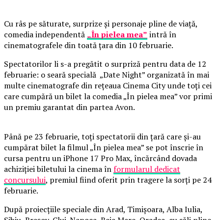
Cu râs pe săturate, surprize și personaje pline de viață,
comedia independentă
„În pielea mea”
intră în
cinematografele din toată țara din 10 februarie.
Spectatorilor li s-a pregătit o surpriză pentru data de 12
februarie: o seară specială „Date Night” organizată în mai
multe cinematografe din rețeaua Cinema City unde toți cei
care cumpără un bilet la comedia „În pielea mea” vor primi
un premiu garantat din partea Avon.
Până pe 23 februarie, toți spectatorii din țară care și-au
cumpărat bilet la filmul „În pielea mea” se pot înscrie în
cursa pentru un iPhone 17 Pro Max, încărcând dovada
achiziției biletului la cinema în
formularul dedicat
concursului
, premiul fiind oferit prin tragere la sorți pe 24
februarie.
După proiecțiile speciale din Arad, Timișoara, Alba Iulia,
Sibiu, Brașov, Cluj-Napoca, Baia Mare, Oradea, cu săli pline,