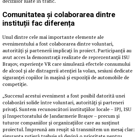
deciziilor luate în trafic.
Comunitatea și colaborarea dintre
instituții fac diferența
Unul dintre cele mai importante elemente ale
evenimentului a fost colaborarea dintre voluntari,
autorități și partenerii implicați în proiect. Participanții au
avut acces la demonstrații realizate de reprezentanții ISU
Brașov, experiențe VR care simulează efectele consumului
de alcool și ale distragerii atenției la volan, sesiuni dedicate
siguranței copiilor în mașină și expoziții de automobile de
competiție.
„Succesul acestui eveniment a fost posibil datorită unei
colaborări solide între voluntari, autorități și parteneri
privați. Suntem recunoscători instituțiilor locale – IPJ, ISU
și Inspectoratului de Jandarmerie Brașov – precum și
tuturor companiilor și organizațiilor care au susținut
proiectul. Împreună am reușit să transmitem un mesaj clar:
siguranța rutieră trebuie să devină o prioritate pentru