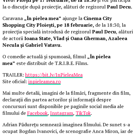
la o discuție după proiecție, alături de regizorul
Paul Decu.
Caravana
„În pielea mea”
ajunge la
Cinema City
Shopping City Ploiești, pe 18 februarie,
de la 18:30, la
proiecția specială introdusă de regizorul
Paul Decu
, alături
de actorii
Ioana State, Vlad și Oana Gherman, Azaleea
Necula și Gabriel Vatavu.
O comedie actuală și spumoasă, filmul
„În pielea
mea”
este distribuit de T.R.I.B.E. Films.
TRAILER:
https://bit.ly/InPieleaMea
Site oficial:
inpieleamea.ro
Mai multe detalii, imagini de la filmări, fragmente din film,
declarații din partea actorilor și informații despre
concursuri sunt disponibile pe paginile social media ale
filmului de
Facebook
,
Instagram
,
TikTok
.
Adrian Pădurețu semnează imaginea filmului. De sunet s-a
ocupat Bogdan Ivanovici, de scenografie Anca Miron, iar de