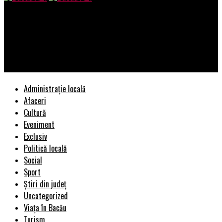
Bacau AZI
Neașteptat! Ce notă a primit Simona Halep de la jurnaliștii
italieni într-un catalog important de tenis și cât au lat și
colegele sale de circuit | BacauAZI
Administrație locală
Afaceri
Cultură
Eveniment
Exclusiv
Politică locală
Social
Sport
Știri din județ
Uncategorized
Viața în Bacău
Turism