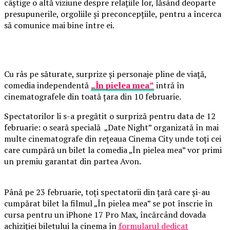
câștige o altă viziune despre relațiile lor, lăsând deoparte
presupunerile, orgoliile și preconcepțiile, pentru a încerca
să comunice mai bine între ei.
Cu râs pe săturate, surprize și personaje pline de viață,
comedia independentă
„În pielea mea”
intră în
cinematografele din toată țara din 10 februarie.
Spectatorilor li s-a pregătit o surpriză pentru data de 12
februarie: o seară specială „Date Night” organizată în mai
multe cinematografe din rețeaua Cinema City unde toți cei
care cumpără un bilet la comedia „În pielea mea” vor primi
un premiu garantat din partea Avon.
Până pe 23 februarie, toți spectatorii din țară care și-au
cumpărat bilet la filmul „În pielea mea” se pot înscrie în
cursa pentru un iPhone 17 Pro Max, încărcând dovada
achiziției biletului la cinema în
formularul dedicat