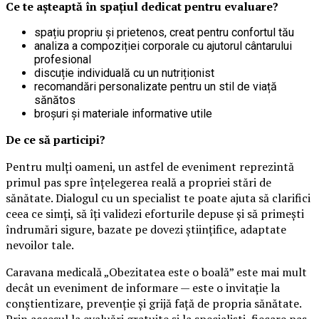
Ce te așteaptă în spațiul dedicat pentru evaluare?
spațiu propriu și prietenos, creat pentru confortul tău
analiza a compoziției corporale cu ajutorul cântarului
profesional
discuție individuală cu un nutriționist
recomandări personalizate pentru un stil de viață
sănătos
broșuri și materiale informative utile
De ce să participi?
Pentru mulți oameni, un astfel de eveniment reprezintă
primul pas spre înțelegerea reală a propriei stări de
sănătate. Dialogul cu un specialist te poate ajuta să clarifici
ceea ce simți, să îți validezi eforturile depuse și să primești
îndrumări sigure, bazate pe dovezi științifice, adaptate
nevoilor tale.
Caravana medicală „Obezitatea este o boală” este mai mult
decât un eveniment de informare — este o invitație la
conștientizare, prevenție și grijă față de propria sănătate.
Prin accesul la evaluări gratuite și la specialiști, fiecare pas