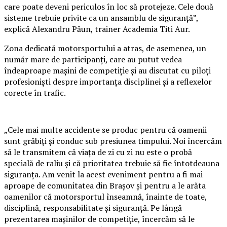
care poate deveni periculos în loc să protejeze. Cele două
sisteme trebuie privite ca un ansamblu de siguranță”,
explică Alexandru Păun, trainer Academia Titi Aur.
Zona dedicată motorsportului a atras, de asemenea, un
număr mare de participanți, care au putut vedea
îndeaproape mașini de competiție și au discutat cu piloți
profesioniști despre importanța disciplinei și a reflexelor
corecte în trafic.
„Cele mai multe accidente se produc pentru că oamenii
sunt grăbiți și conduc sub presiunea timpului. Noi încercăm
să le transmitem că viața de zi cu zi nu este o probă
specială de raliu și că prioritatea trebuie să fie întotdeauna
siguranța. Am venit la acest eveniment pentru a fi mai
aproape de comunitatea din Brașov și pentru a le arăta
oamenilor că motorsportul înseamnă, înainte de toate,
disciplină, responsabilitate și siguranță. Pe lângă
prezentarea mașinilor de competiție, încercăm să le