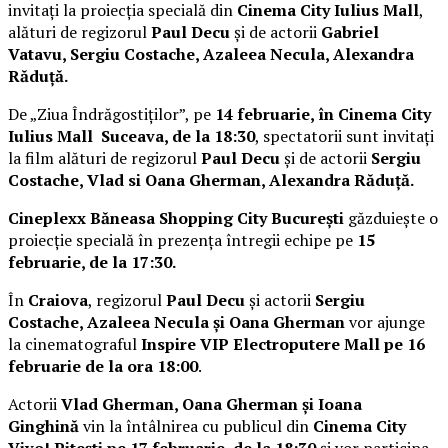
invitați la proiecția specială din
Cinema City Iulius Mall
,
alături de regizorul
Paul Decu
și de actorii
Gabriel
Vatavu, Sergiu Costache, Azaleea Necula, Alexandra
Răduță.
De „Ziua Îndrăgostiților”, pe
14 februarie, în Cinema City
Iulius Mall Suceava, de la 18:30
, spectatorii sunt invitați
la film alături de regizorul
Paul Decu
și de actorii
Sergiu
Costache, Vlad si Oana Gherman, Alexandra Răduță.
Cineplexx Băneasa Shopping City București
găzduiește o
proiecție specială în prezența întregii echipe pe
15
februarie, de la 17:30.
În
Craiova
, regizorul
Paul Decu
și actorii
Sergiu
Costache, Azaleea Necula și Oana Gherman
vor ajunge
la cinematograful
Inspire VIP Electroputere Mall pe 16
februarie de la ora 18:00
.
Actorii
Vlad Gherman, Oana Gherman și Ioana
Ginghină
vin la întâlnirea cu publicul din
Cinema City
Vivo! Pitești pe 17 februarie, de la 18:30
și vor participa