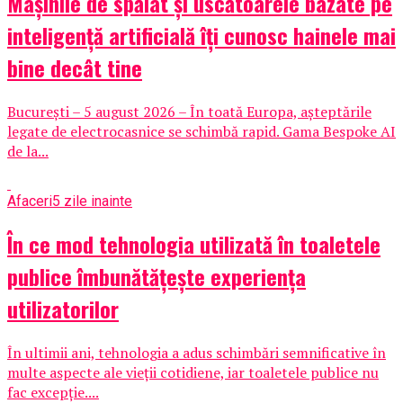
Mașinile de spălat și uscătoarele bazate pe
inteligență artificială îți cunosc hainele mai
bine decât tine
București – 5 august 2026 – În toată Europa, așteptările
legate de electrocasnice se schimbă rapid. Gama Bespoke AI
de la...
Afaceri
5 zile inainte
În ce mod tehnologia utilizată în toaletele
publice îmbunătățește experiența
utilizatorilor
În ultimii ani, tehnologia a adus schimbări semnificative în
multe aspecte ale vieții cotidiene, iar toaletele publice nu
fac excepție....