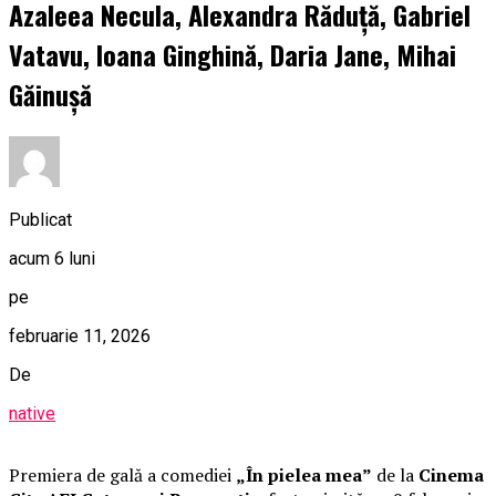
Azaleea Necula, Alexandra Răduță, Gabriel
Vatavu, Ioana Ginghină, Daria Jane, Mihai
Găinușă
Publicat
acum 6 luni
pe
februarie 11, 2026
De
native
Premiera de gală a comediei
„În pielea mea”
de la
Cinema