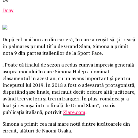
Deny
După cel mai bun an din carieră, în care a reuşit să-şi treacă
în palmares primul titlu de Grand Slam, Simona a primit
nota 9 din partea italienilor de la Sport Face.
„Poate că finalul de sezon a redus cumva impresia generală
asupra modului în care Simona Halep a dominat
clasamentul în acest an, cu un avans important şi pentru
începutul lui 2019. În 2018 a fost o adevarată protagonistă,
disputând şase finale, mai mult decât oricare altă jucătoare,
având trei victorii şi trei infrangeri. În plus, românca şi-a
luat şi revanşa într-o finală de Grand Slam”, a scris
publicaţia italiană, potrivit
Ziare.com
.
Simona a primit cea mai mare notă dintre jucătoarele din
circuit, alături de Naomi Osaka.