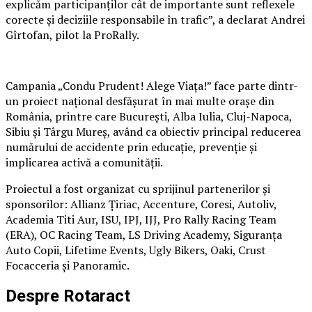
explicăm participanților cât de importante sunt reflexele
corecte și deciziile responsabile în trafic”, a declarat Andrei
Gîrtofan, pilot la ProRally.
Campania „Condu Prudent! Alege Viața!” face parte dintr-
un proiect național desfășurat în mai multe orașe din
România, printre care București, Alba Iulia, Cluj-Napoca,
Sibiu și Târgu Mureș, având ca obiectiv principal reducerea
numărului de accidente prin educație, prevenție și
implicarea activă a comunității.
Proiectul a fost organizat cu sprijinul partenerilor și
sponsorilor: Allianz Țiriac, Accenture, Coresi, Autoliv,
Academia Titi Aur, ISU, IPJ, IJJ, Pro Rally Racing Team
(ERA), OC Racing Team, LS Driving Academy, Siguranța
Auto Copii, Lifetime Events, Ugly Bikers, Oaki, Crust
Focacceria și Panoramic.
Despre Rotaract