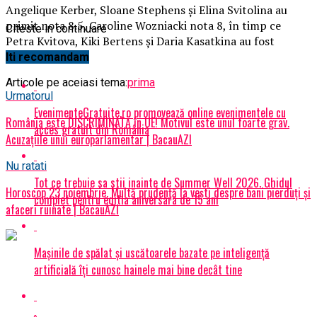
Angelique Kerber, Sloane Stephens şi Elina Svitolina au
primit nota 8.5, Caroline Wozniacki nota 8, în timp ce
Citeste in continuare
Petra Kvitova, Kiki Bertens şi Daria Kasatkina au fost
notate cu 7.5.
Iti recomandam
Articole pe aceiasi tema:
prima
Urmatorul
EvenimenteGratuite.ro promovează online evenimentele cu
România este DISCRIMINATĂ în UE! Motivul este unul foarte grav.
acces gratuit din România
Acuzațiile unui europarlamentar | BacauAZI
Nu ratati
Tot ce trebuie sa stii inainte de Summer Well 2026. Ghidul
Horoscop 23 noiembrie. Multă prudență la vești despre bani pierduți și
complet pentru editia aniversara de 15 ani
afaceri ruinate | BacauAZI
Mașinile de spălat și uscătoarele bazate pe inteligență
artificială îți cunosc hainele mai bine decât tine