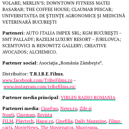
VOLARE; MERLIN’S; DOWNTOWN FITNESS MATEI
BASARAB; THE COFFEE HOUSE; CLAUMAR PESCAR;
UNIVERSITATEA DE ȘTIINȚE AGRONOMICE ȘI MEDICINĂ
VETERINARĂ BUCUREȘTI
Parteneri
: AUTO ITALIA IMPEX SRL; KGM BUCUREȘTI –
SMT PALLADY; RAZELM LUXURY RESORT – JURILOVCA;
SCEMTOVICI & BENOWITZ GALLERY; CREATIVE
AVOCADOS; ALCHEMICO.
Partener social
: Asociația „România Zâmbește”.
Distribuitor:
T.R.I.B.E. Films
.
www.facebook.com/TribeFilms.ro
–
www.instagram.com/tribefilms.ro/
Partener media principal
:
VIRGIN RADIO ROMANIA
Parteneri media
:
CineFan
,
News.ro
,
Zile și
Nopți
,
Cinemap
,
Revista
FILM
,
Playtech
,
Happ.ro
,
Cinefilia
,
Daily Magazine
,
Filme-
carti
,
MovieNews
,
The Movienator
,
Munteanu
.