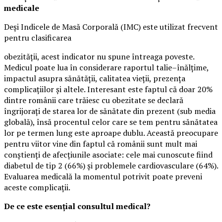
medicale
Deși Indicele de Masă Corporală (IMC) este utilizat frecvent
pentru clasificarea
obezității, acest indicator nu spune întreaga poveste.
Medicul poate lua în considerare raportul talie–înălțime,
impactul asupra sănătății, calitatea vieții, prezența
complicațiilor și altele. Interesant este faptul că doar 20%
dintre românii care trăiesc cu obezitate se declară
îngrijorați de starea lor de sănătate din prezent (sub media
globală), însă procentul celor care se tem pentru sănătatea
lor pe termen lung este aproape dublu. Această preocupare
pentru viitor vine din faptul că românii sunt mult mai
conștienți de afecțiunile asociate: cele mai cunoscute fiind
diabetul de tip 2 (66%) și problemele cardiovasculare (64%).
Evaluarea medicală la momentul potrivit poate preveni
aceste complicații.
De ce este esențial consultul medical?