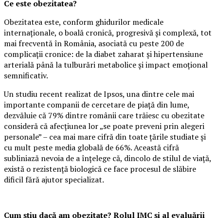
Ce este obezitatea?
Obezitatea este, conform ghidurilor medicale
internaționale, o boală cronică, progresivă și complexă, tot
mai frecventă în România, asociată cu peste 200 de
complicații cronice: de la diabet zaharat și hipertensiune
arterială până la tulburări metabolice și impact emoțional
semnificativ.
Un studiu recent realizat de Ipsos, una dintre cele mai
importante companii de cercetare de piață din lume,
dezvăluie că 79% dintre românii care trăiesc cu obezitate
consideră că afecțiunea lor „se poate preveni prin alegeri
personale” – cea mai mare cifră din toate țările studiate și
cu mult peste media globală de 66%. Această cifră
subliniază nevoia de a înțelege că, dincolo de stilul de viață,
există o rezistență biologică ce face procesul de slăbire
dificil fără ajutor specializat.
Cum știu dacă am obezitate? Rolul IMC și al evaluării