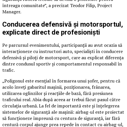
întreaga comunitate”, a precizat Teodor Filip, Project
Manager.
Conducerea defensivă și motorsportul,
explicate direct de profesioniști
Pe parcursul evenimentului, participanții au avut ocazia să
interacționeze cu instructori auto, specialiști în conducere
defensivă și piloți de motorsport, care au explicat diferența
dintre condusul sportiv și comportamentul responsabil în
trafic.
„Poligonul este esențial în formarea unui șofer, pentru că
acolo înveți gabaritul mașinii, poziționarea, frânarea,
utilizarea oglinzilor și reacțiile de bază, fără presiunea
traficului real. Abia după aceea ar trebui făcut pasul către
circulația urbană. La fel de importantă este și înțelegerea
sistemelor de siguranță ale mașinii: airbag-ul este proiectat
să funcționeze împreună cu centura de siguranță, iar fără
centură corpul ajunge prea repede în contact cu airbag-ul,