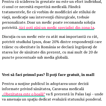
Pentru că scăderea în greutate nu este un efort individual,
ci unul ce necesită expertiză medicală. Fiindcă
tratamentele, fie că vorbim de modificări ale stilului de
viață, medicație sau intervenții chirurgicale, trebuie
personalizate. Doar un medic poate recomanda soluția
potrivită.
Aici poți găsi un medic specialist din zona ta
.
Discuția cu un medic este cu atât mai importantă cu cât,
potrivit studiului Ipsos, doar 20% dintre respondenții care
trăiesc cu obezitate în România se declară îngrijorați de
starea lor de sănătate din prezent, cu mai mult de 20 de
puncte procentuale sub media globală.
Vrei să faci primul pas? Îl poți face gratuit, în mall
Pentru a susține publicul în adoptarea unor decizii
informate privind sănătatea, Caravana medicală
„Obezitatea este o boală”
va fi prezentă în Palas Iași – unde
va amenaja un spațiu dedicat evaluării statusului ponderal.