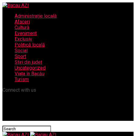
Administrație locală
Afaceri
Cultură
Eveniment
Exclusiv
Politică locală
Social
Sport
Știri din județ
Uncategorized
Viața în Bacău
Turism
Connect with us