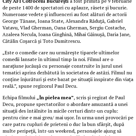
City AFI Cotroceni București
a fost primită pe 9 februarie
de peste 1400 de spectatori cu aplauze, râsete și bucurie.
Numeroase vedete și influenceri au fost alături de actorii
George Tănase, Ioana State, Alexandra Răduță, Gabriel
Vatavu, Vlad Gherman, Oana Gherman, Sergiu Costache,
Azaleea Necula, Ioana Ginghină, Mihai Găinușă, Daria Jane,
Cătălin Coșarcă și Toto Dumitrescu.
„Este o comedie care nu urmărește tiparele ultimelor
comedii lansate în ultimul timp la noi. Filmul are o
narațiune jucăușă cu personaje construite în jurul unei
tematici aprins dezbătută în societatea de astăzi. Filmul nu
conține înjurături și este bazat pe situații inspirate din viața
reală.”, spune regizorul Paul Decu.
Echipa filmului
„În pielea mea”
, scris și regizat de Paul
Decu, propune spectatorilor o abordare amuzantă a unei
situații des întâlnite în micile certuri dintr-un cuplu:
pentru cine e mai greu/ mai ușor. În urma unei provocări pe
care patru cupluri de prieteni o duc la bun sfârșit, după
multe peripeții, într-un weekend, personajele ajung să