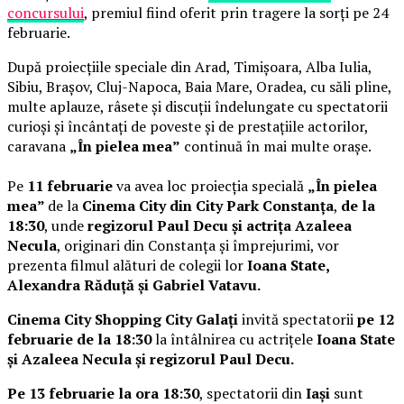
concursului
, premiul fiind oferit prin tragere la sorți pe 24
februarie.
După proiecțiile speciale din Arad, Timișoara, Alba Iulia,
Sibiu, Brașov, Cluj-Napoca, Baia Mare, Oradea, cu săli pline,
multe aplauze, râsete și discuții îndelungate cu spectatorii
curioși și încântați de poveste și de prestațiile actorilor,
caravana
„În pielea mea”
continuă în mai multe orașe.
Pe
11 februarie
va avea loc proiecția specială
„În pielea
mea”
de la
Cinema City din City Park Constanța
,
de la
18:30
, unde
regizorul Paul Decu și actrița Azaleea
Necula
, originari din Constanța și împrejurimi, vor
prezenta filmul alături de colegii lor
Ioana State,
Alexandra Răduță și Gabriel Vatavu.
Cinema City Shopping City Galați
invită spectatorii
pe 12
februarie de la 18:30
la întâlnirea cu actrițele
Ioana State
și Azaleea Necula și regizorul Paul Decu.
Pe 13 februarie la ora 18:30
, spectatorii din
Iași
sunt