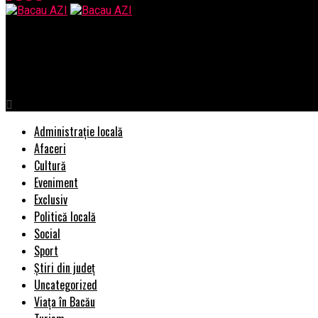
Bacau AZI
Șoc în Uniunea Europeană. Este fără precedent. Ce decizie a luat 
Administrație locală
Afaceri
Cultură
Eveniment
Exclusiv
Politică locală
Social
Sport
Știri din județ
Uncategorized
Viața în Bacău