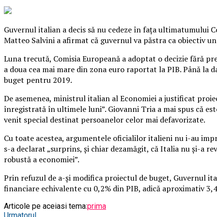
Guvernul italian a decis să nu cedeze în faţa ultimatumului Com
Matteo Salvini a afirmat că guvernul va păstra ca obiectiv un 
Luna trecută, Comisia Europeană a adoptat o decizie fără prece
a doua cea mai mare din zona euro raportat la PIB.
Până la da
buget pentru 2019.
De asemenea, ministrul italian al Economiei a justificat proie
înregistrată în ultimele luni”. Giovanni Tria a mai spus că es
venit special destinat persoanelor celor mai defavorizate.
Cu toate acestea, argumentele oficialilor italieni nu i-au im
s-a declarat „surprins, şi chiar dezamăgit, că Italia nu şi-a r
robustă a economiei”.
Prin refuzul de a-şi modifica proiectul de buget, Guvernul ita
financiare echivalente cu 0,2% din PIB, adică aproximativ 3,
Articole pe aceiasi tema:
prima
Urmatorul