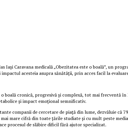
s Iași Caravana medicală „Obezitatea este o boală”, un program 
mpactul acesteia asupra sănătății, prin acces facil la evaluare 
o boală cronică, progresivă și complexă, tot mai frecventă în 
etabolice și impact emoțional semnificativ.
rtante companii de cercetare de piață din lume, dezvăluie că 7
 mai mare cifră din toate țările studiate și cu mult peste media
ace procesul de slăbire dificil fără ajutor specializat.