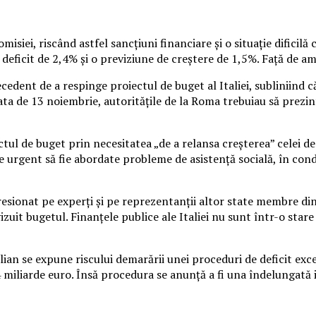
isiei, riscând astfel sancţiuni financiare şi o situaţie dificilă
deficit de 2,4% şi o previziune de creştere de 1,5%. Faţă de am
dent de a respinge proiectul de buget al Italiei, subliniind că
ta de 13 noiembrie, autorităţile de la Roma trebuiau să prezint
ctul de buget prin necesitatea „de a relansa creşterea” celei de
te urgent să fie abordate probleme de asistenţă socială, în cond
presionat pe experţi şi pe reprezentanţii altor state membre d
evizuit bugetul. Finanţele publice ale Italiei nu sunt într-o sta
lian se expune riscului demarării unei proceduri de deficit exce
4 miliarde euro. Însă procedura se anunţă a fi una îndelungat