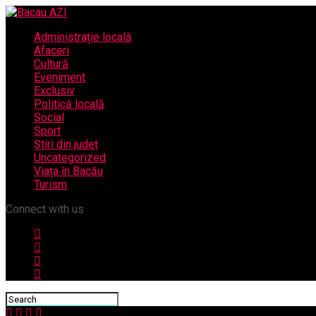
Administrație locală
Afaceri
Cultură
Eveniment
Exclusiv
Politică locală
Social
Sport
Știri din județ
Uncategorized
Viața în Bacău
Turism
Connect with us