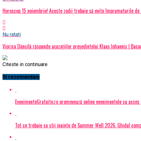
Horoscop 15 noiembrie! Aceste zodii trebuie să evite împrumuturile de b
Nu ratati
Viorica Dăncilă răspunde acuzațiilor președintelui Klaus Iohannis | Baca
Citeste in continuare
Iti recomandam
EvenimenteGratuite.ro promovează online evenimentele cu acces
Tot ce trebuie sa stii inainte de Summer Well 2026. Ghidul compl