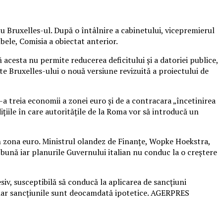
 cu Bruxelles-ul. După o întâlnire a cabinetului, vicepremierul
bele, Comisia a obiectat anterior.
 acesta nu permite reducerea deficitului şi a datoriei publice,
e Bruxelles-ului o nouă versiune revizuită a proiectului de
-a treia economii a zonei euro şi de a contracara „încetinirea
iţiile în care autorităţile de la Roma vor să introducă un
in zona euro. Ministrul olandez de Finanţe, Wopke Hoekstra,
re bună iar planurile Guvernului italian nu conduc la o creştere
siv, susceptibilă să conducă la aplicarea de sancţiuni
ă iar sancţiunile sunt deocamdată ipotetice. AGERPRES