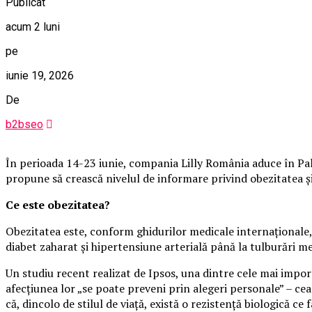
Publicat
acum 2 luni
pe
iunie 19, 2026
De
b2bseo
În perioada 14-23 iunie, compania Lilly România aduce în Pala
propune să crească nivelul de informare privind obezitatea și i
Ce este obezitatea?
Obezitatea este, conform ghidurilor medicale internaționale, 
diabet zaharat și hipertensiune arterială până la tulburări m
Un studiu recent realizat de Ipsos, una dintre cele mai impo
afecțiunea lor „se poate preveni prin alegeri personale” – cea
că, dincolo de stilul de viață, există o rezistență biologică ce f