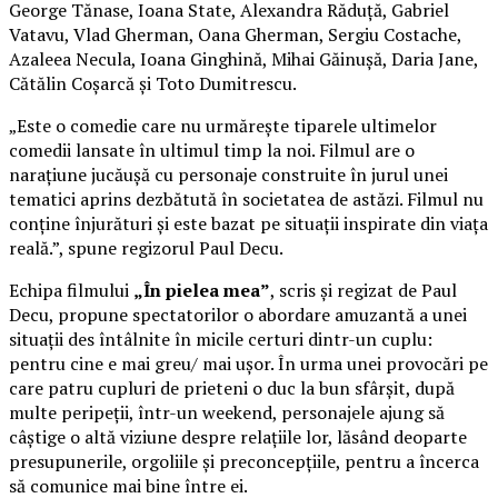
George Tănase, Ioana State, Alexandra Răduță, Gabriel
Vatavu, Vlad Gherman, Oana Gherman, Sergiu Costache,
Azaleea Necula, Ioana Ginghină, Mihai Găinușă, Daria Jane,
Cătălin Coșarcă și Toto Dumitrescu.
„Este o comedie care nu urmărește tiparele ultimelor
comedii lansate în ultimul timp la noi. Filmul are o
narațiune jucăușă cu personaje construite în jurul unei
tematici aprins dezbătută în societatea de astăzi. Filmul nu
conține înjurături și este bazat pe situații inspirate din viața
reală.”, spune regizorul Paul Decu.
Echipa filmului
„În pielea mea”
, scris și regizat de Paul
Decu, propune spectatorilor o abordare amuzantă a unei
situații des întâlnite în micile certuri dintr-un cuplu:
pentru cine e mai greu/ mai ușor. În urma unei provocări pe
care patru cupluri de prieteni o duc la bun sfârșit, după
multe peripeții, într-un weekend, personajele ajung să
câștige o altă viziune despre relațiile lor, lăsând deoparte
presupunerile, orgoliile și preconcepțiile, pentru a încerca
să comunice mai bine între ei.