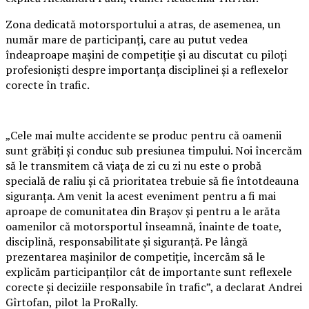
Zona dedicată motorsportului a atras, de asemenea, un
număr mare de participanți, care au putut vedea
îndeaproape mașini de competiție și au discutat cu piloți
profesioniști despre importanța disciplinei și a reflexelor
corecte în trafic.
„Cele mai multe accidente se produc pentru că oamenii
sunt grăbiți și conduc sub presiunea timpului. Noi încercăm
să le transmitem că viața de zi cu zi nu este o probă
specială de raliu și că prioritatea trebuie să fie întotdeauna
siguranța. Am venit la acest eveniment pentru a fi mai
aproape de comunitatea din Brașov și pentru a le arăta
oamenilor că motorsportul înseamnă, înainte de toate,
disciplină, responsabilitate și siguranță. Pe lângă
prezentarea mașinilor de competiție, încercăm să le
explicăm participanților cât de importante sunt reflexele
corecte și deciziile responsabile în trafic”, a declarat Andrei
Gîrtofan, pilot la ProRally.