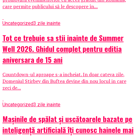
care permite publicului să le descopere în...
Uncategorized
3 zile inainte
Tot ce trebuie sa stii inainte de Summer
Well 2026. Ghidul complet pentru editia
aniversara de 15 ani
Countdown-ul aproape s-a incheiat. In doar cateva zile,
Domeniul Stirbey din Buftea devine din nou locul in care
zeci de...
Uncategorized
3 zile inainte
Mașinile de spălat și uscătoarele bazate pe
inteligență artificială îți cunosc hainele mai