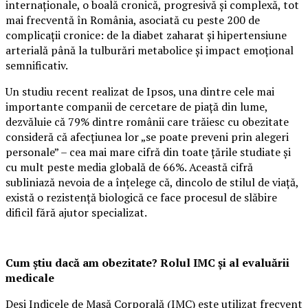
internaționale, o boală cronică, progresivă și complexă, tot
mai frecventă în România, asociată cu peste 200 de
complicații cronice: de la diabet zaharat și hipertensiune
arterială până la tulburări metabolice și impact emoțional
semnificativ.
Un studiu recent realizat de Ipsos, una dintre cele mai
importante companii de cercetare de piață din lume,
dezvăluie că 79% dintre românii care trăiesc cu obezitate
consideră că afecțiunea lor „se poate preveni prin alegeri
personale” – cea mai mare cifră din toate țările studiate și
cu mult peste media globală de 66%. Această cifră
subliniază nevoia de a înțelege că, dincolo de stilul de viață,
există o rezistență biologică ce face procesul de slăbire
dificil fără ajutor specializat.
Cum știu dacă am obezitate? Rolul IMC și al evaluării
medicale
Deși Indicele de Masă Corporală (IMC) este utilizat frecvent