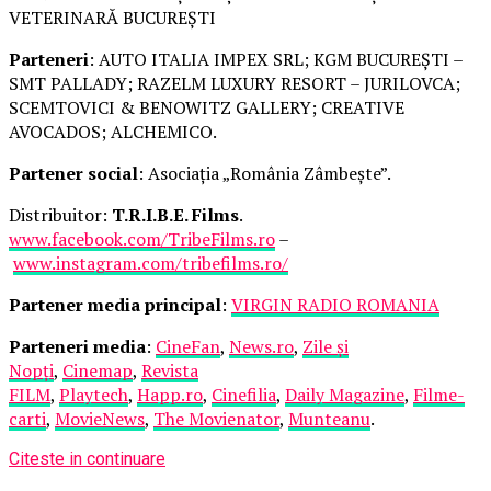
VETERINARĂ BUCUREȘTI
Parteneri
: AUTO ITALIA IMPEX SRL; KGM BUCUREȘTI –
SMT PALLADY; RAZELM LUXURY RESORT – JURILOVCA;
SCEMTOVICI & BENOWITZ GALLERY; CREATIVE
AVOCADOS; ALCHEMICO.
Partener social
: Asociația „România Zâmbește”.
Distribuitor:
T.R.I.B.E. Films
.
www.facebook.com/TribeFilms.ro
–
www.instagram.com/tribefilms.ro/
Partener media principal
:
VIRGIN RADIO ROMANIA
Parteneri media
:
CineFan
,
News.ro
,
Zile și
Nopți
,
Cinemap
,
Revista
FILM
,
Playtech
,
Happ.ro
,
Cinefilia
,
Daily Magazine
,
Filme-
carti
,
MovieNews
,
The Movienator
,
Munteanu
.
Citeste in continuare