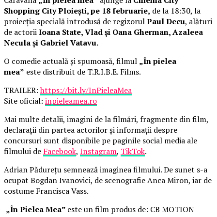
Shopping City Ploiești, pe 18 februarie,
de la 18:30, la
proiecția specială introdusă de regizorul
Paul Decu
, alături
de actorii
Ioana State, Vlad și Oana Gherman, Azaleea
Necula și Gabriel Vatavu.
O comedie actuală și spumoasă, filmul
„În pielea
mea”
este distribuit de T.R.I.B.E. Films.
TRAILER:
https://bit.ly/InPieleaMea
Site oficial:
inpieleamea.ro
Mai multe detalii, imagini de la filmări, fragmente din film,
declarații din partea actorilor și informații despre
concursuri sunt disponibile pe paginile social media ale
filmului de
Facebook
,
Instagram
,
TikTok
.
Adrian Pădurețu semnează imaginea filmului. De sunet s-a
ocupat Bogdan Ivanovici, de scenografie Anca Miron, iar de
costume Francisca Vass.
„În Pielea Mea”
este un film produs de: CB MOTION