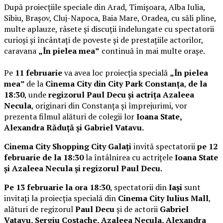
După proiecțiile speciale din Arad, Timișoara, Alba Iulia,
Sibiu, Brașov, Cluj-Napoca, Baia Mare, Oradea, cu săli pline,
multe aplauze, râsete și discuții îndelungate cu spectatorii
curioși și încântați de poveste și de prestațiile actorilor,
caravana
„În pielea mea”
continuă în mai multe orașe.
Pe
11 februarie
va avea loc proiecția specială
„În pielea
mea”
de la
Cinema City din City Park Constanța
,
de la
18:30
, unde
regizorul Paul Decu și actrița Azaleea
Necula
, originari din Constanța și împrejurimi, vor
prezenta filmul alături de colegii lor
Ioana State,
Alexandra Răduță și Gabriel Vatavu.
Cinema City Shopping City Galați
invită spectatorii
pe 12
februarie de la 18:30
la întâlnirea cu actrițele
Ioana State
și Azaleea Necula și regizorul Paul Decu.
Pe 13 februarie la ora 18:30
, spectatorii din
Iași
sunt
invitați la proiecția specială din
Cinema City Iulius Mall
,
alături de regizorul
Paul Decu
și de actorii
Gabriel
Vatavu, Sergiu Costache, Azaleea Necula, Alexandra