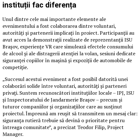
instituții fac diferența
Unul dintre cele mai importante elemente ale
evenimentului a fost colaborarea dintre voluntari,
autorități și partenerii implicați în proiect. Participanții au
avut acces la demonstrații realizate de reprezentanții ISU
Brașov, experiențe VR care simulează efectele consumului
de alcool și ale distragerii atenției la volan, sesiuni dedicate
siguranței copiilor în mașină și expoziții de automobile de
competiție.
„Succesul acestui eveniment a fost posibil datorită unei
colaborări solide între voluntari, autorități și parteneri
privați. Suntem recunoscători instituțiilor locale – IPJ, ISU
și Inspectoratului de Jandarmerie Brașov – precum și
tuturor companiilor și organizațiilor care au susținut
proiectul. Împreună am reușit să transmitem un mesaj clar:
siguranța rutieră trebuie să devină o prioritate pentru
întreaga comunitate”, a precizat Teodor Filip, Project
Manager.