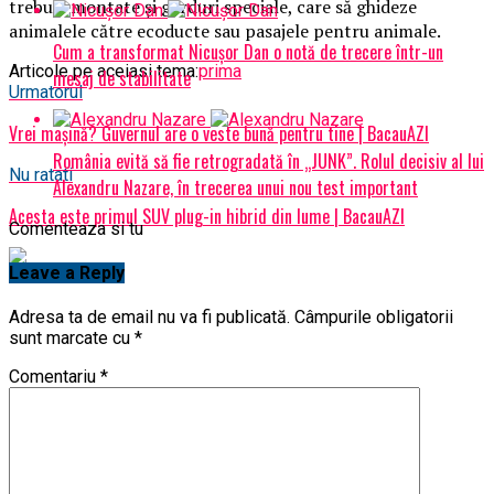
trebuie montate şi garduri speciale, care să ghideze
animalele către ecoducte sau pasajele pentru animale.
Cum a transformat Nicușor Dan o notă de trecere într-un
Articole pe aceiasi tema:
prima
mesaj de stabilitate
Urmatorul
Vrei mașină? Guvernul are o veste bună pentru tine | BacauAZI
România evită să fie retrogradată în „JUNK”. Rolul decisiv al lui
Nu ratati
Alexandru Nazare, în trecerea unui nou test important
Acesta este primul SUV plug-in hibrid din lume | BacauAZI
Comenteaza si tu
Leave a Reply
Adresa ta de email nu va fi publicată.
Câmpurile obligatorii
sunt marcate cu
*
Comentariu
*