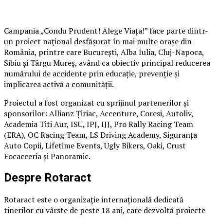
Campania „Condu Prudent! Alege Viața!” face parte dintr-
un proiect național desfășurat în mai multe orașe din
România, printre care București, Alba Iulia, Cluj-Napoca,
Sibiu și Târgu Mureș, având ca obiectiv principal reducerea
numărului de accidente prin educație, prevenție și
implicarea activă a comunității.
Proiectul a fost organizat cu sprijinul partenerilor și
sponsorilor: Allianz Țiriac, Accenture, Coresi, Autoliv,
Academia Titi Aur, ISU, IPJ, IJJ, Pro Rally Racing Team
(ERA), OC Racing Team, LS Driving Academy, Siguranța
Auto Copii, Lifetime Events, Ugly Bikers, Oaki, Crust
Focacceria și Panoramic.
Despre Rotaract
Rotaract este o organizație internațională dedicată
tinerilor cu vârste de peste 18 ani, care dezvoltă proiecte