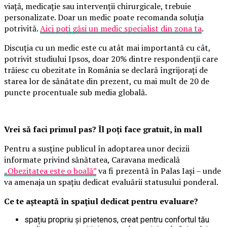
viață, medicație sau intervenții chirurgicale, trebuie
personalizate. Doar un medic poate recomanda soluția
potrivită.
Aici poți găsi un medic specialist din zona ta
.
Discuția cu un medic este cu atât mai importantă cu cât,
potrivit studiului Ipsos, doar 20% dintre respondenții care
trăiesc cu obezitate în România se declară îngrijorați de
starea lor de sănătate din prezent, cu mai mult de 20 de
puncte procentuale sub media globală.
Vrei să faci primul pas? Îl poți face gratuit, în mall
Pentru a susține publicul în adoptarea unor decizii
informate privind sănătatea, Caravana medicală
„Obezitatea este o boală”
va fi prezentă în Palas Iași – unde
va amenaja un spațiu dedicat evaluării statusului ponderal.
Ce te așteaptă în spațiul dedicat pentru evaluare?
spațiu propriu și prietenos, creat pentru confortul tău