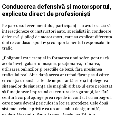
Conducerea defensivă și motorsportul,
explicate direct de profesioniști
Pe parcursul evenimentului, participanții au avut ocazia să
interacționeze cu instructori auto, specialiști în conducere
defensivă și piloți de motorsport, care au explicat diferența
dintre condusul sportiv și comportamentul responsabil în
trafic.
„Poligonul este esențial în formarea unui șofer, pentru că
acolo înveți gabaritul mașinii, poziționarea, frânarea,
utilizarea oglinzilor și reacțiile de bază, fără presiunea
traficului real. Abia după aceea ar trebui făcut pasul către
circulația urbană. La fel de importantă este și înțelegerea
sistemelor de siguranță ale mașinii: airbag-ul este proiectat
să funcționeze împreună cu centura de siguranță, iar fără
centură corpul ajunge prea repede în contact cu airbag-ul,
care poate deveni periculos în loc să protejeze. Cele două
sisteme trebuie privite ca un ansamblu de siguranță”,
explică Alexandru Păun, trainer Academia Titi Aur.