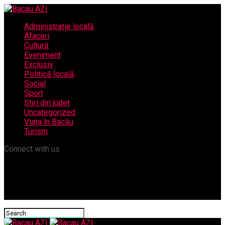
Administrație locală
Afaceri
Cultură
Eveniment
Exclusiv
Politică locală
Social
Sport
Știri din județ
Uncategorized
Viața în Bacău
Turism
Connect with us