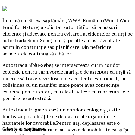
În urmă cu câteva săptămâni, WWF- România (World Wide
Fund for Nature) a solicitat autorităţilor să ia măsuri
eficiente şi adecvate pentru evitarea accidentelor cu urşi pe
autostrada Sibiu-Sebeş, dar şi pe alte autostrăzi aflate
acum în construcţie sau planificare. Din nefericire
accidentele continuă să aibă loc.
Autostrada Sibiu-Sebeş se intersectează cu un coridor
ecologic pentru carnivorele mari şi e de aşteptat ca urşii să
încerce să traverseze.
Riscul de accidente este ridicat, iar
coliziunea cu un mamifer mare poate avea consecinţe
extreme pentru şoferi, mai ales la viteze mari precum cele
permise pe autostrăzi.
Autostrada fragmentează un coridor ecologic şi, astfel,
limitează posibilităţile de deplasare ale urşilor între
habitatele lor favorabile.Pentru urşi deplasarea este o
condiţie a supravieţurii: ei au nevoie de mobilitate ca să îşi
Citeste in continuare