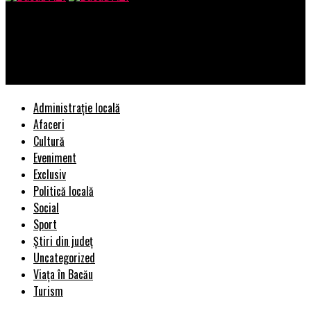
Bacau AZI
O autostradă din România a devenit abator de urși. Accidentele
nu se mai opresc | BacauAZI
Administrație locală
Afaceri
Cultură
Eveniment
Exclusiv
Politică locală
Social
Sport
Știri din județ
Uncategorized
Viața în Bacău
Turism