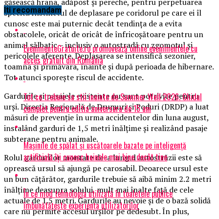
găsească hrana, adăpost şi pereche, pentru perpetuarea
Iti recomandam
speciei. Instinctul de deplasare pe coridorul pe care ei îl
cunosc este mai puternic decât tendinţa de a evita
obstacolele, oricât de oricât de înfricoşătoare pentru un
animal sălbatic – inclusiv o autostradă cu zgomotul şi
EvenimenteGratuite.ro promovează online evenimentele cu
pericolele aferente. Deplasarea se intensifică sezonier,
acces gratuit din România
toamna şi primăvara, înainte şi după perioada de hibernare.
Tot atunci sporeşte riscul de accidente.
Gardurile şi pasajele existente nu sunt potrivite pentru
Tot ce trebuie sa stii inainte de Summer Well 2026. Ghidul
urşi. Direcţia Regională de Drumuri şi Poduri (DRDP) a luat
complet pentru editia aniversara de 15 ani
măsuri de prevenţie în urma accidentelor din luna august,
instalând garduri de 1,5 metri înălţime şi realizând pasaje
subterane pentru animale.
Mașinile de spălat și uscătoarele bazate pe inteligență
artificială îți cunosc hainele mai bine decât tine
Rolul gardurilor montate de-a lungul autostrăzii este să
oprească ursul să ajungă pe carosabil. Deoarece ursul este
un bun căţărător, gardurile trebuie să aibă minim 2.2 metri
înălţime deasupra solului, mult mai înalte faţă de cele
În ce mod tehnologia utilizată în toaletele publice
actuale de 1.5 metri. Gardurile au nevoie şi de o bază solidă
îmbunătățește experiența utilizatorilor
care nu permite accesul urşilor pe dedesubt. În plus,