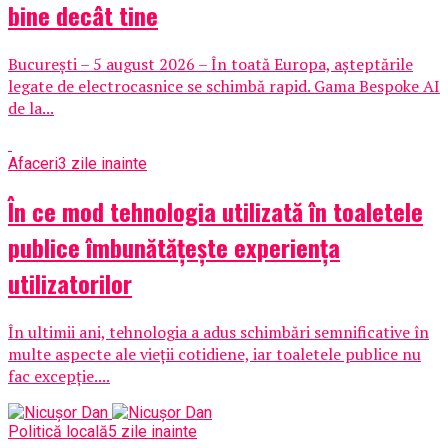
bine decât tine
București – 5 august 2026 – În toată Europa, așteptările
legate de electrocasnice se schimbă rapid. Gama Bespoke AI
de la...
Afaceri
3 zile inainte
În ce mod tehnologia utilizată în toaletele
publice îmbunătățește experiența
utilizatorilor
În ultimii ani, tehnologia a adus schimbări semnificative în
multe aspecte ale vieții cotidiene, iar toaletele publice nu
fac excepție....
Politică locală
5 zile inainte