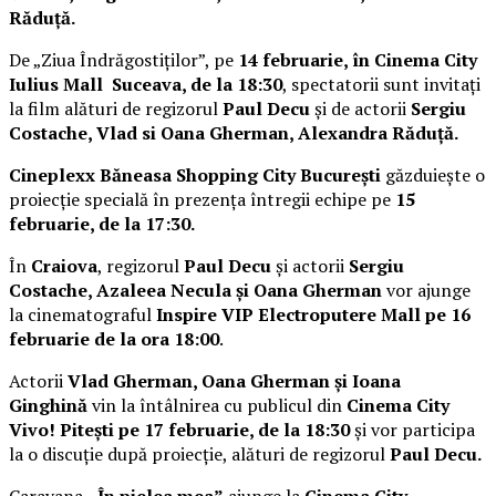
Răduță.
De „Ziua Îndrăgostiților”, pe
14 februarie, în Cinema City
Iulius Mall Suceava, de la 18:30
, spectatorii sunt invitați
la film alături de regizorul
Paul Decu
și de actorii
Sergiu
Costache, Vlad si Oana Gherman, Alexandra Răduță.
Cineplexx Băneasa Shopping City București
găzduiește o
proiecție specială în prezența întregii echipe pe
15
februarie, de la 17:30.
În
Craiova
, regizorul
Paul Decu
și actorii
Sergiu
Costache, Azaleea Necula și Oana Gherman
vor ajunge
la cinematograful
Inspire VIP Electroputere Mall pe 16
februarie de la ora 18:00
.
Actorii
Vlad Gherman, Oana Gherman și Ioana
Ginghină
vin la întâlnirea cu publicul din
Cinema City
Vivo! Pitești pe 17 februarie, de la 18:30
și vor participa
la o discuție după proiecție, alături de regizorul
Paul Decu.
Caravana
„În pielea mea”
ajunge la
Cinema City