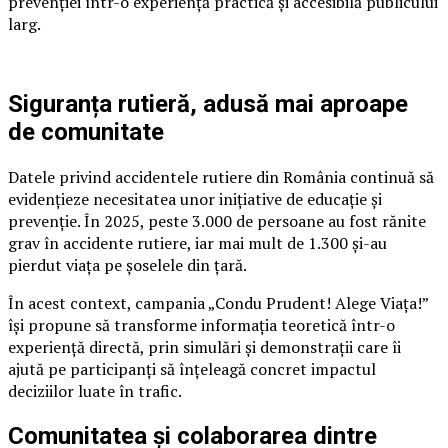
prevenției într-o experiență practică și accesibilă publicului
larg.
Siguranța rutieră, adusă mai aproape
de comunitate
Datele privind accidentele rutiere din România continuă să
evidențieze necesitatea unor inițiative de educație și
prevenție. În 2025, peste 3.000 de persoane au fost rănite
grav în accidente rutiere, iar mai mult de 1.300 și-au
pierdut viața pe șoselele din țară.
În acest context, campania „Condu Prudent! Alege Viața!”
își propune să transforme informația teoretică într-o
experiență directă, prin simulări și demonstrații care îi
ajută pe participanți să înțeleagă concret impactul
deciziilor luate în trafic.
Comunitatea și colaborarea dintre