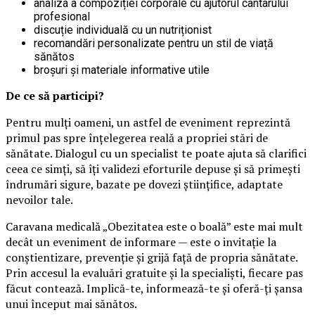
analiza a compoziției corporale cu ajutorul cântarului
profesional
discuție individuală cu un nutriționist
recomandări personalizate pentru un stil de viață
sănătos
broșuri și materiale informative utile
De ce să participi?
Pentru mulți oameni, un astfel de eveniment reprezintă
primul pas spre înțelegerea reală a propriei stări de
sănătate. Dialogul cu un specialist te poate ajuta să clarifici
ceea ce simți, să îți validezi eforturile depuse și să primești
îndrumări sigure, bazate pe dovezi științifice, adaptate
nevoilor tale.
Caravana medicală „Obezitatea este o boală” este mai mult
decât un eveniment de informare — este o invitație la
conștientizare, prevenție și grijă față de propria sănătate.
Prin accesul la evaluări gratuite și la specialiști, fiecare pas
făcut contează. Implică-te, informează-te și oferă-ți șansa
unui început mai sănătos.