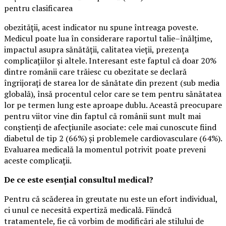
pentru clasificarea
obezității, acest indicator nu spune întreaga poveste.
Medicul poate lua în considerare raportul talie–înălțime,
impactul asupra sănătății, calitatea vieții, prezența
complicațiilor și altele. Interesant este faptul că doar 20%
dintre românii care trăiesc cu obezitate se declară
îngrijorați de starea lor de sănătate din prezent (sub media
globală), însă procentul celor care se tem pentru sănătatea
lor pe termen lung este aproape dublu. Această preocupare
pentru viitor vine din faptul că românii sunt mult mai
conștienți de afecțiunile asociate: cele mai cunoscute fiind
diabetul de tip 2 (66%) și problemele cardiovasculare (64%).
Evaluarea medicală la momentul potrivit poate preveni
aceste complicații.
De ce este esențial consultul medical?
Pentru că scăderea în greutate nu este un efort individual,
ci unul ce necesită expertiză medicală. Fiindcă
tratamentele, fie că vorbim de modificări ale stilului de