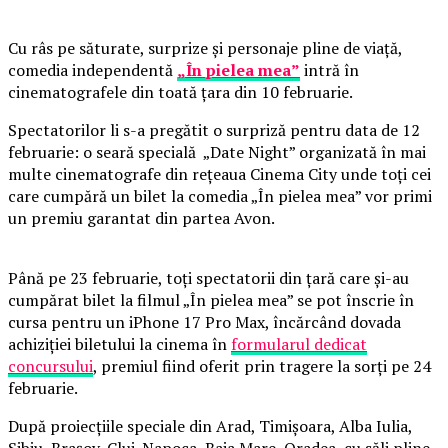
Cu râs pe săturate, surprize și personaje pline de viață,
comedia independentă
„În pielea mea”
intră în
cinematografele din toată țara din 10 februarie.
Spectatorilor li s-a pregătit o surpriză pentru data de 12
februarie: o seară specială „Date Night” organizată în mai
multe cinematografe din rețeaua Cinema City unde toți cei
care cumpără un bilet la comedia „În pielea mea” vor primi
un premiu garantat din partea Avon.
Până pe 23 februarie, toți spectatorii din țară care și-au
cumpărat bilet la filmul „În pielea mea” se pot înscrie în
cursa pentru un iPhone 17 Pro Max, încărcând dovada
achiziției biletului la cinema în
formularul dedicat
concursului
, premiul fiind oferit prin tragere la sorți pe 24
februarie.
După proiecțiile speciale din Arad, Timișoara, Alba Iulia,
Sibiu, Brașov, Cluj-Napoca, Baia Mare, Oradea, cu săli pline,