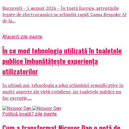
București – 5 august 2026 – În toată Europa, așteptările
legate de electrocasnice se schimbă rapid. Gama Bespoke AI
de la...
Afaceri
5 zile inainte
În ce mod tehnologia utilizată în toaletele
publice îmbunătățește experiența
utilizatorilor
În ultimii ani, tehnologia a adus schimbări semnificative în
multe aspecte ale vieții cotidiene, iar toaletele publice nu
fac excepție....
Politică locală
7 zile inainte
Cum a transformat Nicușor Dan o notă de