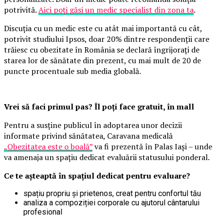
potrivită.
Aici poți găsi un medic specialist din zona ta
.
Discuția cu un medic este cu atât mai importantă cu cât,
potrivit studiului Ipsos, doar 20% dintre respondenții care
trăiesc cu obezitate în România se declară îngrijorați de
starea lor de sănătate din prezent, cu mai mult de 20 de
puncte procentuale sub media globală.
Vrei să faci primul pas? Îl poți face gratuit, în mall
Pentru a susține publicul în adoptarea unor decizii
informate privind sănătatea, Caravana medicală
„Obezitatea este o boală”
va fi prezentă în Palas Iași – unde
va amenaja un spațiu dedicat evaluării statusului ponderal.
Ce te așteaptă în spațiul dedicat pentru evaluare?
spațiu propriu și prietenos, creat pentru confortul tău
analiza a compoziției corporale cu ajutorul cântarului
profesional