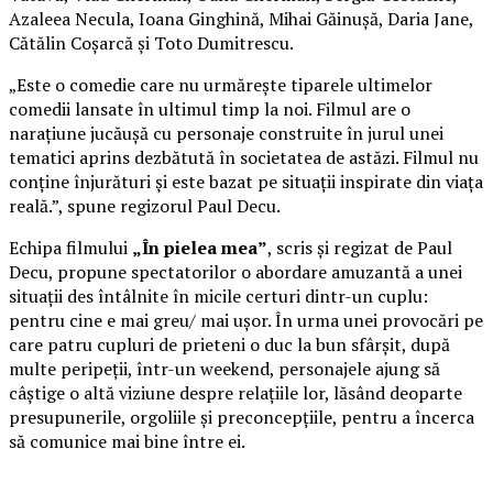
Azaleea Necula, Ioana Ginghină, Mihai Găinușă, Daria Jane,
Cătălin Coșarcă și Toto Dumitrescu.
„Este o comedie care nu urmărește tiparele ultimelor
comedii lansate în ultimul timp la noi. Filmul are o
narațiune jucăușă cu personaje construite în jurul unei
tematici aprins dezbătută în societatea de astăzi. Filmul nu
conține înjurături și este bazat pe situații inspirate din viața
reală.”, spune regizorul Paul Decu.
Echipa filmului
„În pielea mea”
, scris și regizat de Paul
Decu, propune spectatorilor o abordare amuzantă a unei
situații des întâlnite în micile certuri dintr-un cuplu:
pentru cine e mai greu/ mai ușor. În urma unei provocări pe
care patru cupluri de prieteni o duc la bun sfârșit, după
multe peripeții, într-un weekend, personajele ajung să
câștige o altă viziune despre relațiile lor, lăsând deoparte
presupunerile, orgoliile și preconcepțiile, pentru a încerca
să comunice mai bine între ei.