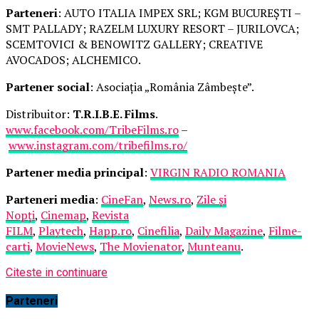
Parteneri
: AUTO ITALIA IMPEX SRL; KGM BUCUREȘTI –
SMT PALLADY; RAZELM LUXURY RESORT – JURILOVCA;
SCEMTOVICI & BENOWITZ GALLERY; CREATIVE
AVOCADOS; ALCHEMICO.
Partener social
: Asociația „România Zâmbește”.
Distribuitor:
T.R.I.B.E. Films
.
www.facebook.com/TribeFilms.ro
–
www.instagram.com/tribefilms.ro/
Partener media principal
:
VIRGIN RADIO ROMANIA
Parteneri media
:
CineFan
,
News.ro
,
Zile și
Nopți
,
Cinemap
,
Revista
FILM
,
Playtech
,
Happ.ro
,
Cinefilia
,
Daily Magazine
,
Filme-
carti
,
MovieNews
,
The Movienator
,
Munteanu
.
Citeste in continuare
Parteneri