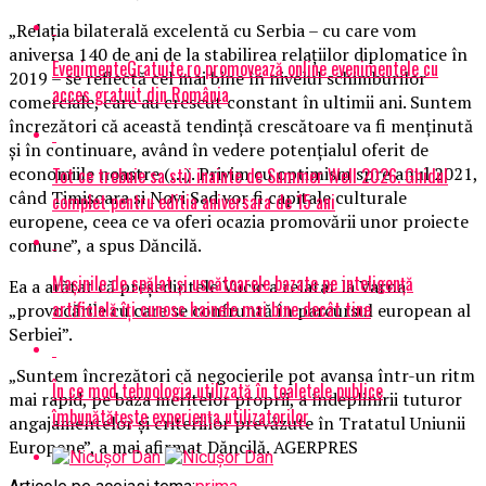
„Relaţia bilaterală excelentă cu Serbia – cu care vom
aniversa 140 de ani de la stabilirea relaţiilor diplomatice în
EvenimenteGratuite.ro promovează online evenimentele cu
2019 – se reflectă cel mai bine în nivelul schimburilor
acces gratuit din România
comerciale, care au crescut constant în ultimii ani. Suntem
încrezători că această tendinţă crescătoare va fi menţinută
şi în continuare, având în vedere potenţialul oferit de
economiile noastre (…). Privim cu optimism spre anul 2021,
Tot ce trebuie sa stii inainte de Summer Well 2026. Ghidul
când Timişoara şi Novi Sad vor fi capitale culturale
complet pentru editia aniversara de 15 ani
europene, ceea ce va oferi ocazia promovării unor proiecte
comune”, a spus Dăncilă.
Mașinile de spălat și uscătoarele bazate pe inteligență
Ea a arătat că preşedintele Vucic a relatat la Varna
artificială îți cunosc hainele mai bine decât tine
„provocările cu care se confruntă în parcursul european al
Serbiei”.
„Suntem încrezători că negocierile pot avansa într-un ritm
În ce mod tehnologia utilizată în toaletele publice
mai rapid, pe baza meritelor proprii, a îndeplinirii tuturor
îmbunătățește experiența utilizatorilor
angajamentelor şi criteriilor prevăzute în Tratatul Uniunii
Europene”, a mai afirmat Dăncilă. AGERPRES