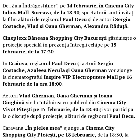
De „Ziua Îndrăgostiților”, pe
14 februarie, în Cinema City
Iulius Mall Suceava, de la 18:30
, spectatorii sunt invitați
la film alături de regizorul
Paul Decu
și de actorii
Sergiu
Costache, Vlad si Oana Gherman, Alexandra Răduță.
Cineplexx Băneasa Shopping City București
găzduiește o
proiecție specială în prezența întregii echipe pe
15
februarie, de la 17:30.
În
Craiova
, regizorul
Paul Decu
și actorii
Sergiu
Costache, Azaleea Necula și Oana Gherman
vor ajunge
la cinematograful
Inspire VIP Electroputere Mall pe 16
februarie de la ora 18:00
.
Actorii
Vlad Gherman, Oana Gherman și Ioana
Ginghină
vin la întâlnirea cu publicul din
Cinema City
Vivo! Pitești pe 17 februarie, de la 18:30
și vor participa
la o discuție după proiecție, alături de regizorul
Paul Decu.
Caravana
„În pielea mea”
ajunge la
Cinema City
Shopping City Ploiești, pe 18 februarie,
de la 18:30, la