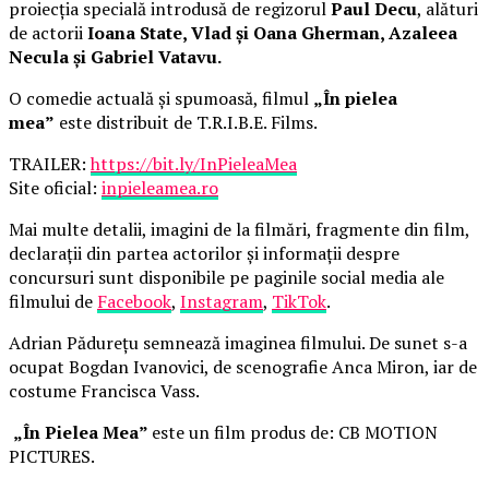
proiecția specială introdusă de regizorul
Paul Decu
, alături
de actorii
Ioana State, Vlad și Oana Gherman, Azaleea
Necula și Gabriel Vatavu.
O comedie actuală și spumoasă, filmul
„În pielea
mea”
este distribuit de T.R.I.B.E. Films.
TRAILER:
https://bit.ly/InPieleaMea
Site oficial:
inpieleamea.ro
Mai multe detalii, imagini de la filmări, fragmente din film,
declarații din partea actorilor și informații despre
concursuri sunt disponibile pe paginile social media ale
filmului de
Facebook
,
Instagram
,
TikTok
.
Adrian Pădurețu semnează imaginea filmului. De sunet s-a
ocupat Bogdan Ivanovici, de scenografie Anca Miron, iar de
costume Francisca Vass.
„În Pielea Mea”
este un film produs de: CB MOTION
PICTURES.