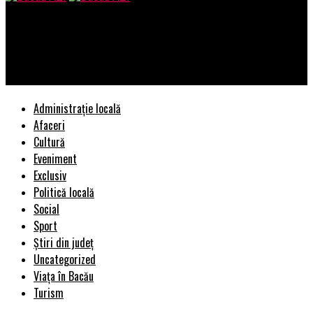
Bacau AZI
Se face o NOUĂ AUTOSTRADĂ! Anunțul făcut de Viorica Dăncilă |
BacauAZI
Administrație locală
Afaceri
Cultură
Eveniment
Exclusiv
Politică locală
Social
Sport
Știri din județ
Uncategorized
Viața în Bacău
Turism