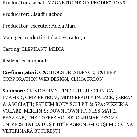
Producător asociat: MAGNETIC MEDIA PRODUCTIONS
Producător: Claudiu Boboc
Producător executiv: Adela Mara
Manager producție: Iulia Cezara Roșu
Casting: ELEPHANT MEDIA
Realizat cu sprijinul:
Co-finanțatori:
C&C HOUSE RESIDENCE, S&I BEST
CORPORATION WEB DESIGN, CLIMA FREON
Sponsori
: CLINICA RMN TINERETULUI; CLINICA
IMAMED; OMV PETROM; MIKO BEAUTY PALACE; ȘERBAN
& ASOCIAȚII; ESTEEM BODY SCULPT & SPA; PIZZERIA
VOLARE; MERLIN’S; DOWNTOWN FITNESS MATEI
BASARAB; THE COFFEE HOUSE; CLAUMAR PESCAR;
UNIVERSITATEA DE ȘTIINȚE AGRONOMICE ȘI MEDICINĂ
VETERINARĂ BUCUREȘTI