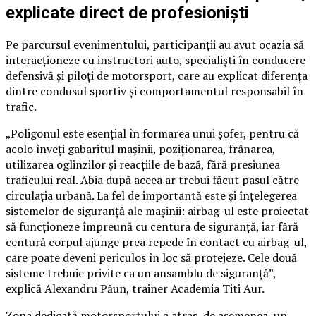
explicate direct de profesioniști
Pe parcursul evenimentului, participanții au avut ocazia să
interacționeze cu instructori auto, specialiști în conducere
defensivă și piloți de motorsport, care au explicat diferența
dintre condusul sportiv și comportamentul responsabil în
trafic.
„Poligonul este esențial în formarea unui șofer, pentru că
acolo înveți gabaritul mașinii, poziționarea, frânarea,
utilizarea oglinzilor și reacțiile de bază, fără presiunea
traficului real. Abia după aceea ar trebui făcut pasul către
circulația urbană. La fel de importantă este și înțelegerea
sistemelor de siguranță ale mașinii: airbag-ul este proiectat
să funcționeze împreună cu centura de siguranță, iar fără
centură corpul ajunge prea repede în contact cu airbag-ul,
care poate deveni periculos în loc să protejeze. Cele două
sisteme trebuie privite ca un ansamblu de siguranță”,
explică Alexandru Păun, trainer Academia Titi Aur.
Zona dedicată motorsportului a atras, de asemenea, un