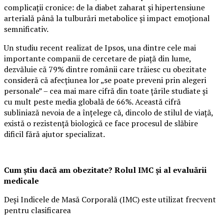
complicații cronice: de la diabet zaharat și hipertensiune
arterială până la tulburări metabolice și impact emoțional
semnificativ.
Un studiu recent realizat de Ipsos, una dintre cele mai
importante companii de cercetare de piață din lume,
dezvăluie că 79% dintre românii care trăiesc cu obezitate
consideră că afecțiunea lor „se poate preveni prin alegeri
personale” – cea mai mare cifră din toate țările studiate și
cu mult peste media globală de 66%. Această cifră
subliniază nevoia de a înțelege că, dincolo de stilul de viață,
există o rezistență biologică ce face procesul de slăbire
dificil fără ajutor specializat.
Cum știu dacă am obezitate? Rolul IMC și al evaluării
medicale
Deși Indicele de Masă Corporală (IMC) este utilizat frecvent
pentru clasificarea