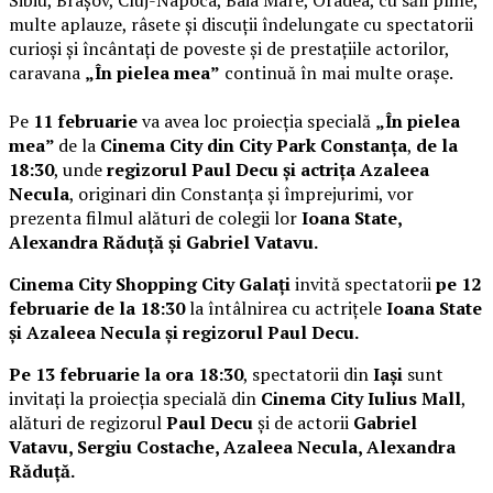
multe aplauze, râsete și discuții îndelungate cu spectatorii
curioși și încântați de poveste și de prestațiile actorilor,
caravana
„În pielea mea”
continuă în mai multe orașe.
Pe
11 februarie
va avea loc proiecția specială
„În pielea
mea”
de la
Cinema City din City Park Constanța
,
de la
18:30
, unde
regizorul Paul Decu și actrița Azaleea
Necula
, originari din Constanța și împrejurimi, vor
prezenta filmul alături de colegii lor
Ioana State,
Alexandra Răduță și Gabriel Vatavu.
Cinema City Shopping City Galați
invită spectatorii
pe 12
februarie de la 18:30
la întâlnirea cu actrițele
Ioana State
și Azaleea Necula și regizorul Paul Decu.
Pe 13 februarie la ora 18:30
, spectatorii din
Iași
sunt
invitați la proiecția specială din
Cinema City Iulius Mall
,
alături de regizorul
Paul Decu
și de actorii
Gabriel
Vatavu, Sergiu Costache, Azaleea Necula, Alexandra
Răduță.