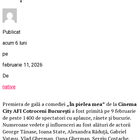
Publicat
acum 6 luni
pe
februarie 11, 2026
De
native
Premiera de gală a comediei
„În pielea mea”
de la
Cinema
City AFI Cotroceni București
a fost primită pe 9 februarie
de peste 1400 de spectatori cu aplauze, râsete și bucurie.
Numeroase vedete și influenceri au fost alături de actorii
George Tănase, Ioana State, Alexandra Răduță, Gabriel
Vatavu, Vlad Gherman, Oana Gherman, Sergiu Costache,