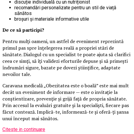
discuție individuală cu un nutriționist
recomandări personalizate pentru un stil de viață
sănătos
broșuri și materiale informative utile
De ce să participi?
Pentru mulți oameni, un astfel de eveniment reprezintă
primul pas spre înțelegerea reală a propriei stări de
sănătate. Dialogul cu un specialist te poate ajuta să clarifici
ceea ce simți, să îți validezi eforturile depuse și să primești
îndrumări sigure, bazate pe dovezi științifice, adaptate
nevoilor tale.
Caravana medicală „Obezitatea este o boală” este mai mult
decât un eveniment de informare — este o invitație la
conștientizare, prevenție și grijă față de propria sănătate.
Prin accesul la evaluări gratuite și la specialiști, fiecare pas
făcut contează. Implică-te, informează-te și oferă-ți șansa
unui început mai sănătos.
Citeste in continuare