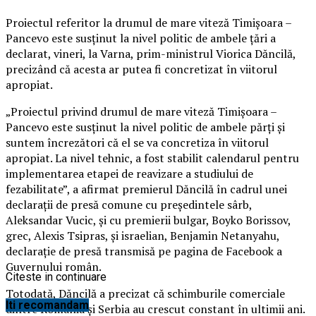
Proiectul referitor la drumul de mare viteză Timişoara –
Pancevo este susţinut la nivel politic de ambele ţări a
declarat, vineri, la Varna, prim-ministrul Viorica Dăncilă,
precizând că acesta ar putea fi concretizat în viitorul
apropiat.
„Proiectul privind drumul de mare viteză Timişoara –
Pancevo este susţinut la nivel politic de ambele părţi şi
suntem încrezători că el se va concretiza în viitorul
apropiat. La nivel tehnic, a fost stabilit calendarul pentru
implementarea etapei de reavizare a studiului de
fezabilitate”, a afirmat premierul Dăncilă în cadrul unei
declaraţii de presă comune cu preşedintele sârb,
Aleksandar Vucic, şi cu premierii bulgar, Boyko Borissov,
grec, Alexis Tsipras, şi israelian, Benjamin Netanyahu,
declaraţie de presă transmisă pe pagina de Facebook a
Guvernului român.
Citeste in continuare
Totodată, Dăncilă a precizat că schimburile comerciale
Iti recomandam
dintre România şi Serbia au crescut constant în ultimii ani.