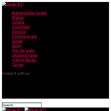
Administrație locală
Afaceri
Cultură
Eveniment
Exclusiv
Politică locală
Social
Sport
Știri din județ
Uncategorized
Viața în Bacău
Turism
Connect with us