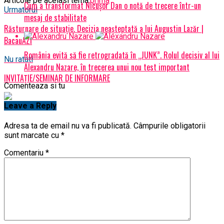
Articole pe aceiasi tema:
prima
Cum a transformat Nicușor Dan o notă de trecere într-un
Urmatorul
mesaj de stabilitate
Răsturnare de situație. Decizia neașteptată a lui Augustin Lazăr |
BacauAZI
România evită să fie retrogradată în „JUNK”. Rolul decisiv al lui
Nu ratati
Alexandru Nazare, în trecerea unui nou test important
INVITAŢIE/SEMINAR DE INFORMARE
Comenteaza si tu
Leave a Reply
Adresa ta de email nu va fi publicată.
Câmpurile obligatorii
sunt marcate cu
*
Comentariu
*