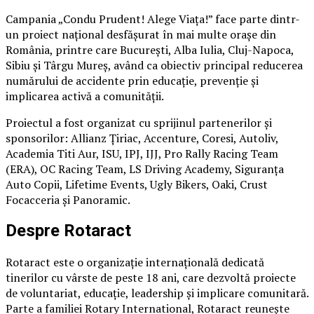
Campania „Condu Prudent! Alege Viața!” face parte dintr-
un proiect național desfășurat în mai multe orașe din
România, printre care București, Alba Iulia, Cluj-Napoca,
Sibiu și Târgu Mureș, având ca obiectiv principal reducerea
numărului de accidente prin educație, prevenție și
implicarea activă a comunității.
Proiectul a fost organizat cu sprijinul partenerilor și
sponsorilor: Allianz Țiriac, Accenture, Coresi, Autoliv,
Academia Titi Aur, ISU, IPJ, IJJ, Pro Rally Racing Team
(ERA), OC Racing Team, LS Driving Academy, Siguranța
Auto Copii, Lifetime Events, Ugly Bikers, Oaki, Crust
Focacceria și Panoramic.
Despre Rotaract
Rotaract este o organizație internațională dedicată
tinerilor cu vârste de peste 18 ani, care dezvoltă proiecte
de voluntariat, educație, leadership și implicare comunitară.
Parte a familiei Rotary International, Rotaract reunește