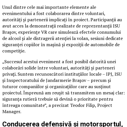
Unul dintre cele mai importante elemente ale
evenimentului a fost colaborarea dintre voluntari,
autorități și partenerii implicați în proiect. Participanții au
avut acces la demonstrații realizate de reprezentanții ISU
Brașov, experiențe VR care simulează efectele consumului
de alcool și ale distragerii atenției la volan, sesiuni dedicate
siguranței copiilor în mașină și expoziții de automobile de
competiție.
„Succesul acestui eveniment a fost posibil datorită unei
colaborări solide între voluntari, autorități și parteneri
privați. Suntem recunoscători instituțiilor locale – IPJ, ISU
și Inspectoratului de Jandarmerie Brașov – precum și
tuturor companiilor și organizațiilor care au susținut
proiectul. Împreună am reușit să transmitem un mesaj clar:
siguranța rutieră trebuie să devină o prioritate pentru
întreaga comunitate”, a precizat Teodor Filip, Project
Manager.
Conducerea defensivă și motorsportul,