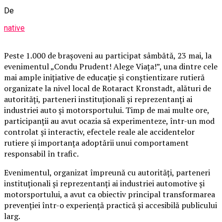
De
native
Peste 1.000 de brașoveni au participat sâmbătă, 23 mai, la
evenimentul „Condu Prudent! Alege Viața!”, una dintre cele
mai ample inițiative de educație și conștientizare rutieră
organizate la nivel local de Rotaract Kronstadt, alături de
autorități, parteneri instituționali și reprezentanți ai
industriei auto și motorsportului. Timp de mai multe ore,
participanții au avut ocazia să experimenteze, într-un mod
controlat și interactiv, efectele reale ale accidentelor
rutiere și importanța adoptării unui comportament
responsabil în trafic.
Evenimentul, organizat împreună cu autorități, parteneri
instituționali și reprezentanți ai industriei automotive și
motorsportului, a avut ca obiectiv principal transformarea
prevenției într-o experiență practică și accesibilă publicului
larg.