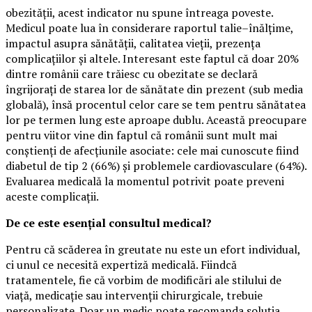
obezității, acest indicator nu spune întreaga poveste.
Medicul poate lua în considerare raportul talie–înălțime,
impactul asupra sănătății, calitatea vieții, prezența
complicațiilor și altele. Interesant este faptul că doar 20%
dintre românii care trăiesc cu obezitate se declară
îngrijorați de starea lor de sănătate din prezent (sub media
globală), însă procentul celor care se tem pentru sănătatea
lor pe termen lung este aproape dublu. Această preocupare
pentru viitor vine din faptul că românii sunt mult mai
conștienți de afecțiunile asociate: cele mai cunoscute fiind
diabetul de tip 2 (66%) și problemele cardiovasculare (64%).
Evaluarea medicală la momentul potrivit poate preveni
aceste complicații.
De ce este esențial consultul medical?
Pentru că scăderea în greutate nu este un efort individual,
ci unul ce necesită expertiză medicală. Fiindcă
tratamentele, fie că vorbim de modificări ale stilului de
viață, medicație sau intervenții chirurgicale, trebuie
personalizate. Doar un medic poate recomanda soluția