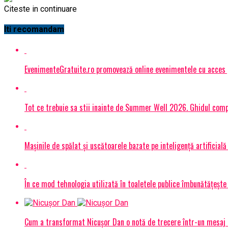
Citeste in continuare
Iti recomandam
EvenimenteGratuite.ro promovează online evenimentele cu acces
Tot ce trebuie sa stii inainte de Summer Well 2026. Ghidul compl
Mașinile de spălat și uscătoarele bazate pe inteligență artificială
În ce mod tehnologia utilizată în toaletele publice îmbunătățește 
Cum a transformat Nicușor Dan o notă de trecere într-un mesaj 