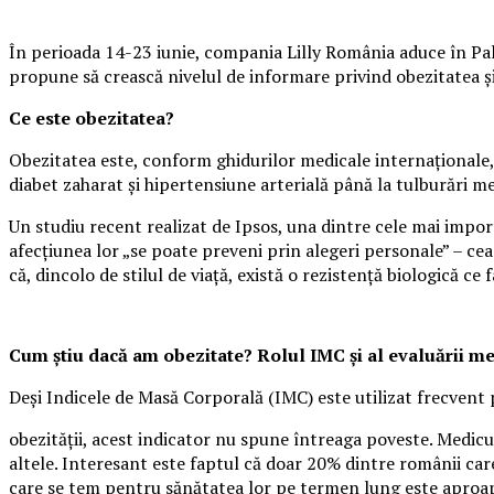
În perioada 14-23 iunie, compania Lilly România aduce în Pala
propune să crească nivelul de informare privind obezitatea și i
Ce este obezitatea?
Obezitatea este, conform ghidurilor medicale internaționale, 
diabet zaharat și hipertensiune arterială până la tulburări m
Un studiu recent realizat de Ipsos, una dintre cele mai impo
afecțiunea lor „se poate preveni prin alegeri personale” – cea
că, dincolo de stilul de viață, există o rezistență biologică ce f
Cum știu dacă am obezitate? Rolul IMC și al evaluării m
Deși Indicele de Masă Corporală (IMC) este utilizat frecvent 
obezității, acest indicator nu spune întreaga poveste. Medicul
altele. Interesant este faptul că doar 20% dintre românii care
care se tem pentru sănătatea lor pe termen lung este aproape