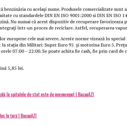
stă benzinăria cu acelaşi nume. Produsele comercializate sunt a
mitate cu standardele DIN EN ISO 9001:2000 si DIN EN ISO 140
nă. Nu numai că acest dispozitiv de recuperare favorizeaza pro
tegraţi într-un proces de reciclare. Astfel, recuperarea vapo
or europene cele mai severe. Aceste norme vizează în special r
la staţia din Militari: Super Euro 95 şi motorina Euro 5. Preţul 
 orele 07:00 – 22:00. Se poate achita fie cash, fie prin card de
ină 5,85 lei.
mplă în spitalele de stat este de neconceput | BacauAZI
us în țară | BacauAZI