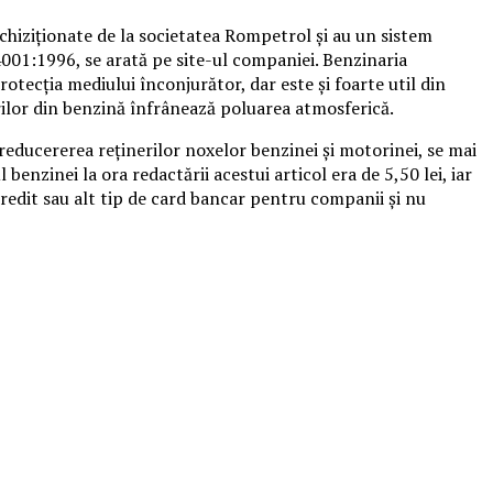
chiziţionate de la societatea Rompetrol şi au un sistem
01:1996, se arată pe site-ul companiei.
Benzinaria
tecţia mediului înconjurător, dar este şi foarte util din
rilor din benzină înfrânează poluarea atmosferică.
educererea reţinerilor noxelor benzinei şi motorinei, se mai
benzinei la ora redactării acestui articol era de 5,50 lei, iar
 credit sau alt tip de card bancar pentru companii şi nu