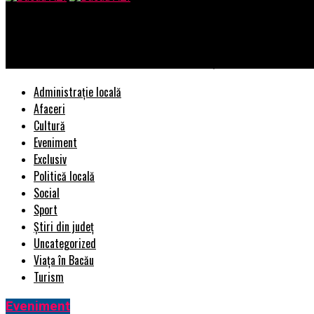
Bacau AZI
Locul unde se vinde cea mai ieftină benzină și motorină din Român
Administrație locală
Afaceri
Cultură
Eveniment
Exclusiv
Politică locală
Social
Sport
Știri din județ
Uncategorized
Viața în Bacău
Turism
Eveniment