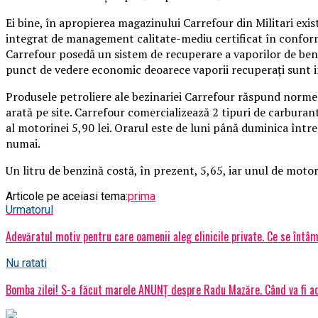
Ei bine, în apropierea magazinului Carrefour din Militari exi
integrat de management calitate-mediu certificat în confor
Carrefour posedă un sistem de recuperare a vaporilor de benzi
punct de vedere economic deoarece vaporii recuperaţi sunt in
Produsele petroliere ale bezinariei Carrefour răspund normel
arată pe site. Carrefour comercializează 2 tipuri de carburant 
al motorinei 5,90 lei. Orarul este de luni până duminica între
numai.
Un litru de benzină costă, în prezent, 5,65, iar unul de motor
Articole pe aceiasi tema:
prima
Urmatorul
Adevăratul motiv pentru care oamenii aleg clinicile private. Ce se întâ
Nu ratati
Bomba zilei! S-a făcut marele ANUNȚ despre Radu Mazăre. Când va fi ad