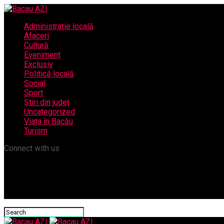
Administrație locală
Afaceri
Cultură
Eveniment
Exclusiv
Politică locală
Social
Sport
Știri din județ
Uncategorized
Viața în Bacău
Turism
Connect with us