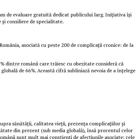
de evaluare gratuită dedicat publicului larg. Inițiativa își
și consiliere de specialitate.
România, asociată cu peste 200 de complicații cronice: de la
9% dintre românii care trăiesc cu obezitate consideră că
 globală de 66%. Această cifră subliniază nevoia de a înțelege
ra sănătății, calitatea vieții, prezența complicațiilor și
ănătate din prezent (sub media globală), însă procentul celor
mânii sunt mult mai conștienți de afecțiunile asociate: cele