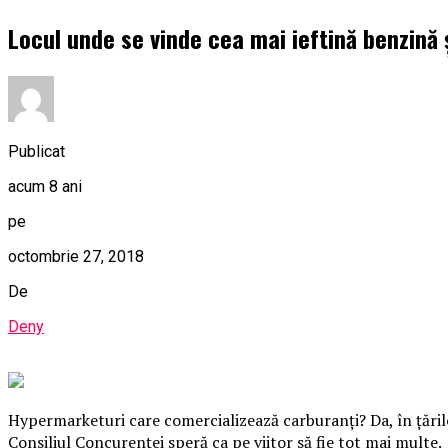
Locul unde se vinde cea mai ieftină benzină 
Publicat
acum 8 ani
pe
octombrie 27, 2018
De
Deny
Hypermarketuri care comercializează carburanţi? Da, în ţările
Consiliul Concurenţei speră ca pe viitor să fie tot mai multe.