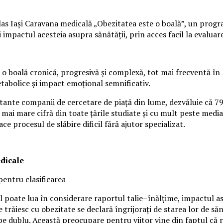
s Iași Caravana medicală „Obezitatea este o boală”, un program 
mpactul acesteia asupra sănătății, prin acces facil la evaluare 
o boală cronică, progresivă și complexă, tot mai frecventă în 
etabolice și impact emoțional semnificativ.
rtante companii de cercetare de piață din lume, dezvăluie că 7
 mai mare cifră din toate țările studiate și cu mult peste media
ace procesul de slăbire dificil fără ajutor specializat.
edicale
pentru clasificarea
 poate lua în considerare raportul talie–înălțime, impactul asup
 trăiesc cu obezitate se declară îngrijorați de starea lor de s
 dublu. Această preocupare pentru viitor vine din faptul că ro