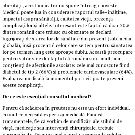
obezității, acest indicator nu spune întreaga poveste.
Medicul poate lua în considerare raportul talie–înălțime,
impactul asupra sănătății, calitatea vieții, prezența
complicațiilor și altele. Interesant este faptul că doar 20%
dintre românii care trăiesc cu obezitate se declară
îngrijorați de starea lor de sănătate din prezent (sub media
globală), însă procentul celor care se tem pentru sănătatea
lor pe termen lung este aproape dublu. Această preocupare
pentru viitor vine din faptul că românii sunt mult mai
conștienți de afecțiunile asociate: cele mai cunoscute fiind
diabetul de tip 2 (66%) și problemele cardiovasculare (64%).
Evaluarea medicală la momentul potrivit poate preveni
aceste complicații.
De ce este esențial consultul medical?
Pentru că scăderea în greutate nu este un efort individual,
ci unul ce necesită expertiză medicală. Fiindcă
tratamentele, fie că vorbim de modificări ale stilului de
viață, medicație sau intervenții chirurgicale, trebuie
personalizate. Doar un medic poate recomanda soluția