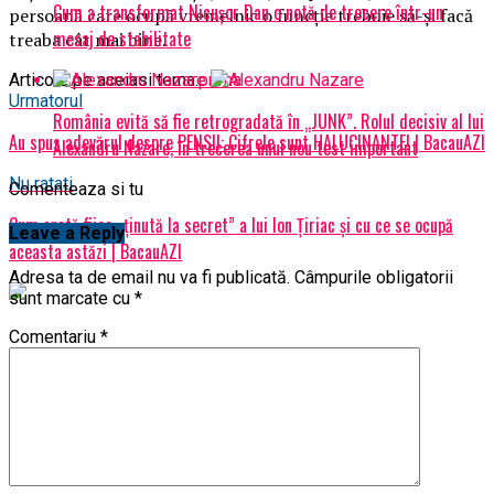
Cum a transformat Nicușor Dan o notă de trecere într-un
persoană care ocupă vremelnic o funcţie trebuie să-şi facă
mesaj de stabilitate
treaba cât mai bine.
Articole pe aceiasi tema:
prima
Urmatorul
România evită să fie retrogradată în „JUNK”. Rolul decisiv al lui
Au spus adevărul despre PENSII: Cifrele sunt HALUCINANTE! | BacauAZI
Alexandru Nazare, în trecerea unui nou test important
Nu ratati
Comenteaza si tu
Cum arată fiica „ținută la secret” a lui Ion Țiriac și cu ce se ocupă
Leave a Reply
aceasta astăzi | BacauAZI
Adresa ta de email nu va fi publicată.
Câmpurile obligatorii
sunt marcate cu
*
Comentariu
*