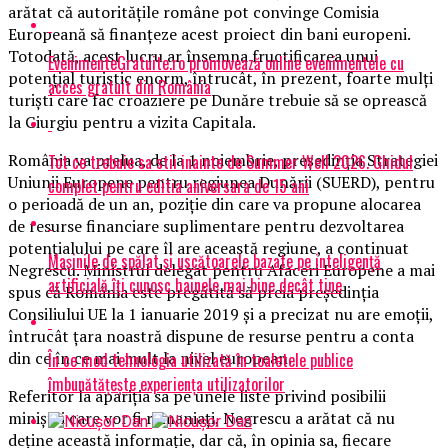
arătat că autorităţile române pot convinge Comisia
Europeană să finanţeze acest proiect din bani europeni.
Totodată, acest lucru ar însemna fructificarea unui
EvenimenteGratuite.ro promovează online evenimentele cu
potenţial turistic enorm, întrucât, în prezent, foarte mulţi
acces gratuit din România
turişti care fac croaziere pe Dunăre trebuie să se oprească
la Giurgiu pentru a vizita Capitala.
România va prelua, de la 1 noiembrie, preşedinţia Strategiei
Tot ce trebuie sa stii inainte de Summer Well 2026. Ghidul
Uniunii Europene pentru regiunea Dunării (SUERD), pentru
complet pentru editia aniversara de 15 ani
o perioadă de un an, poziţie din care va propune alocarea
de resurse financiare suplimentare pentru dezvoltarea
potenţialului pe care îl are această regiune, a continuat
Mașinile de spălat și uscătoarele bazate pe inteligență
Negrescu. Ministrul delegat pentru Afaceri Europene a mai
artificială îți cunosc hainele mai bine decât tine
spus că România este pregătită să preia preşedinţia
Consiliului UE la 1 ianuarie 2019 şi a precizat nu are emoţii,
întrucât ţara noastră dispune de resurse pentru a conta
din ce în ce mai mult la nivel european.
În ce mod tehnologia utilizată în toaletele publice
îmbunătățește experiența utilizatorilor
Referitor la apariţia sa pe unele liste privind posibilii
miniştri care vor fi remaniaţi, Negrescu a arătat că nu
deţine această informaţie, dar că, în opinia sa, fiecare