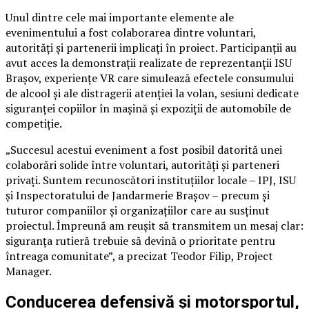
Unul dintre cele mai importante elemente ale
evenimentului a fost colaborarea dintre voluntari,
autorități și partenerii implicați în proiect. Participanții au
avut acces la demonstrații realizate de reprezentanții ISU
Brașov, experiențe VR care simulează efectele consumului
de alcool și ale distragerii atenției la volan, sesiuni dedicate
siguranței copiilor în mașină și expoziții de automobile de
competiție.
„Succesul acestui eveniment a fost posibil datorită unei
colaborări solide între voluntari, autorități și parteneri
privați. Suntem recunoscători instituțiilor locale – IPJ, ISU
și Inspectoratului de Jandarmerie Brașov – precum și
tuturor companiilor și organizațiilor care au susținut
proiectul. Împreună am reușit să transmitem un mesaj clar:
siguranța rutieră trebuie să devină o prioritate pentru
întreaga comunitate”, a precizat Teodor Filip, Project
Manager.
Conducerea defensivă și motorsportul,