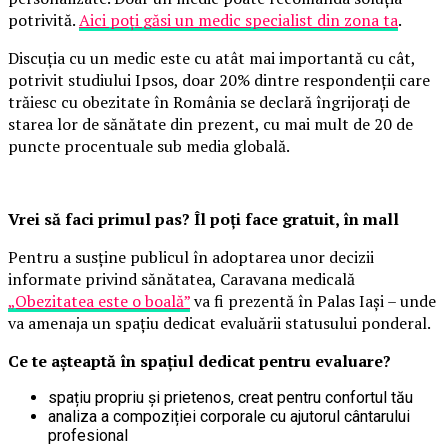
potrivită.
Aici poți găsi un medic specialist din zona ta
.
Discuția cu un medic este cu atât mai importantă cu cât,
potrivit studiului Ipsos, doar 20% dintre respondenții care
trăiesc cu obezitate în România se declară îngrijorați de
starea lor de sănătate din prezent, cu mai mult de 20 de
puncte procentuale sub media globală.
Vrei să faci primul pas? Îl poți face gratuit, în mall
Pentru a susține publicul în adoptarea unor decizii
informate privind sănătatea, Caravana medicală
„Obezitatea este o boală”
va fi prezentă în Palas Iași – unde
va amenaja un spațiu dedicat evaluării statusului ponderal.
Ce te așteaptă în spațiul dedicat pentru evaluare?
spațiu propriu și prietenos, creat pentru confortul tău
analiza a compoziției corporale cu ajutorul cântarului
profesional