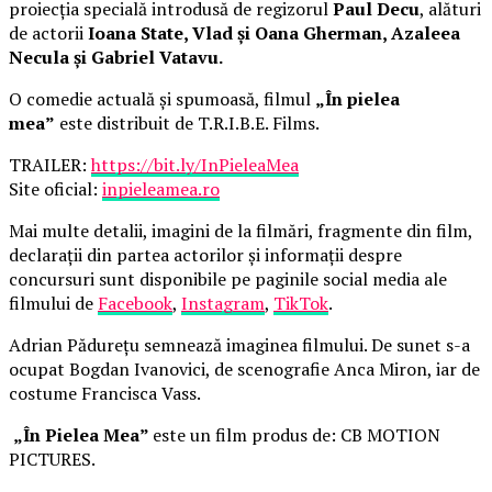
proiecția specială introdusă de regizorul
Paul Decu
, alături
de actorii
Ioana State, Vlad și Oana Gherman, Azaleea
Necula și Gabriel Vatavu.
O comedie actuală și spumoasă, filmul
„În pielea
mea”
este distribuit de T.R.I.B.E. Films.
TRAILER:
https://bit.ly/InPieleaMea
Site oficial:
inpieleamea.ro
Mai multe detalii, imagini de la filmări, fragmente din film,
declarații din partea actorilor și informații despre
concursuri sunt disponibile pe paginile social media ale
filmului de
Facebook
,
Instagram
,
TikTok
.
Adrian Pădurețu semnează imaginea filmului. De sunet s-a
ocupat Bogdan Ivanovici, de scenografie Anca Miron, iar de
costume Francisca Vass.
„În Pielea Mea”
este un film produs de: CB MOTION
PICTURES.