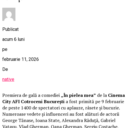
Publicat
acum 6 luni
pe
februarie 11, 2026
De
native
Premiera de gală a comediei
„În pielea mea”
de la
Cinema
City AFI Cotroceni București
a fost primită pe 9 februarie
de peste 1400 de spectatori cu aplauze, râsete și bucurie.
Numeroase vedete și influenceri au fost alături de actorii
George Tănase, Ioana State, Alexandra Răduță, Gabriel
Vatavu, Vlad Gherman, Oana Gherman, Sergiu Costache,