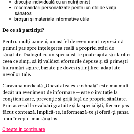
discuție individuală cu un nutriționist
recomandări personalizate pentru un stil de viață
sănătos
broșuri și materiale informative utile
De ce să participi?
Pentru mulți oameni, un astfel de eveniment reprezintă
primul pas spre înțelegerea reală a propriei stări de
sănătate. Dialogul cu un specialist te poate ajuta să clarifici
ceea ce simți, să îți validezi eforturile depuse și să primești
îndrumări sigure, bazate pe dovezi științifice, adaptate
nevoilor tale.
Caravana medicală „Obezitatea este o boală” este mai mult
decât un eveniment de informare — este o invitație la
conștientizare, prevenție și grijă față de propria sănătate.
Prin accesul la evaluări gratuite și la specialiști, fiecare pas
făcut contează. Implică-te, informează-te și oferă-ți șansa
unui început mai sănătos.
Citeste in continuare