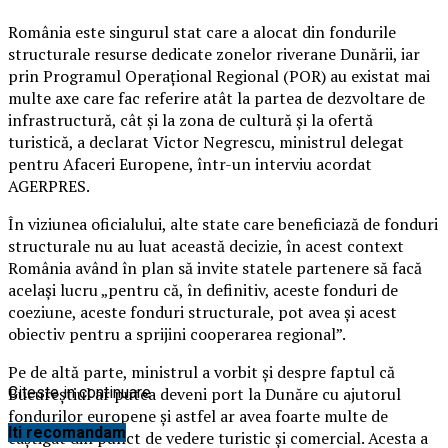
România este singurul stat care a alocat din fondurile
structurale resurse dedicate zonelor riverane Dunării, iar
prin Programul Operaţional Regional (POR) au existat mai
multe axe care fac referire atât la partea de dezvoltare de
infrastructură, cât şi la zona de cultură şi la ofertă
turistică, a declarat Victor Negrescu, ministrul delegat
pentru Afaceri Europene, într-un interviu acordat
AGERPRES.
În viziunea oficialului, alte state care beneficiază de fonduri
structurale nu au luat această decizie, în acest context
România având în plan să invite statele partenere să facă
acelaşi lucru „pentru că, în definitiv, aceste fonduri de
coeziune, aceste fonduri structurale, pot avea şi acest
obiectiv pentru a sprijini cooperarea regional”.
Pe de altă parte, ministrul a vorbit şi despre faptul că
Bucureştiul ar putea deveni port la Dunăre cu ajutorul
Citeste in continuare
fondurilor europene şi astfel ar avea foarte multe de
Iti recomandam
câştigat din punct de vedere turistic şi comercial. Acesta a