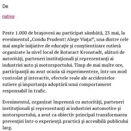
De
native
Peste 1.000 de brașoveni au participat sâmbătă, 23 mai, la
evenimentul „Condu Prudent! Alege Viața!”, una dintre cele
mai ample inițiative de educație și conștientizare rutieră
organizate la nivel local de Rotaract Kronstadt, alături de
autorități, parteneri instituționali și reprezentanți ai
industriei auto și motorsportului. Timp de mai multe ore,
participanții au avut ocazia să experimenteze, într-un mod
controlat și interactiv, efectele reale ale accidentelor
rutiere și importanța adoptării unui comportament
responsabil în trafic.
Evenimentul, organizat împreună cu autorități, parteneri
instituționali și reprezentanți ai industriei automotive și
motorsportului, a avut ca obiectiv principal transformarea
prevenției într-o experiență practică și accesibilă publicului
larg.