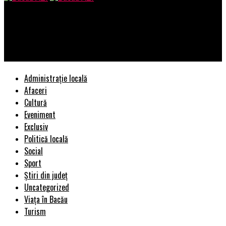
Bacau AZI
Bani europeni pentru orașele și comunele de la Dunăre |
BacauAZI
Administrație locală
Afaceri
Cultură
Eveniment
Exclusiv
Politică locală
Social
Sport
Știri din județ
Uncategorized
Viața în Bacău
Turism