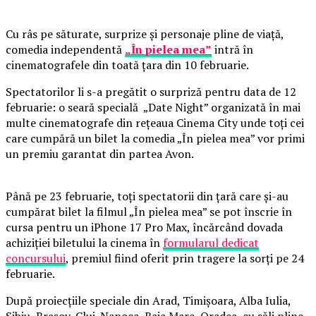
Cu râs pe săturate, surprize și personaje pline de viață,
comedia independentă
„În pielea mea”
intră în
cinematografele din toată țara din 10 februarie.
Spectatorilor li s-a pregătit o surpriză pentru data de 12
februarie: o seară specială „Date Night” organizată în mai
multe cinematografe din rețeaua Cinema City unde toți cei
care cumpără un bilet la comedia „În pielea mea” vor primi
un premiu garantat din partea Avon.
Până pe 23 februarie, toți spectatorii din țară care și-au
cumpărat bilet la filmul „În pielea mea” se pot înscrie în
cursa pentru un iPhone 17 Pro Max, încărcând dovada
achiziției biletului la cinema în
formularul dedicat
concursului
, premiul fiind oferit prin tragere la sorți pe 24
februarie.
După proiecțiile speciale din Arad, Timișoara, Alba Iulia,
Sibiu, Brașov, Cluj-Napoca, Baia Mare, Oradea, cu săli pline,