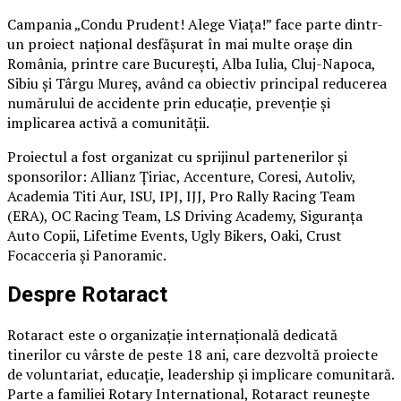
Campania „Condu Prudent! Alege Viața!” face parte dintr-
un proiect național desfășurat în mai multe orașe din
România, printre care București, Alba Iulia, Cluj-Napoca,
Sibiu și Târgu Mureș, având ca obiectiv principal reducerea
numărului de accidente prin educație, prevenție și
implicarea activă a comunității.
Proiectul a fost organizat cu sprijinul partenerilor și
sponsorilor: Allianz Țiriac, Accenture, Coresi, Autoliv,
Academia Titi Aur, ISU, IPJ, IJJ, Pro Rally Racing Team
(ERA), OC Racing Team, LS Driving Academy, Siguranța
Auto Copii, Lifetime Events, Ugly Bikers, Oaki, Crust
Focacceria și Panoramic.
Despre Rotaract
Rotaract este o organizație internațională dedicată
tinerilor cu vârste de peste 18 ani, care dezvoltă proiecte
de voluntariat, educație, leadership și implicare comunitară.
Parte a familiei Rotary International, Rotaract reunește