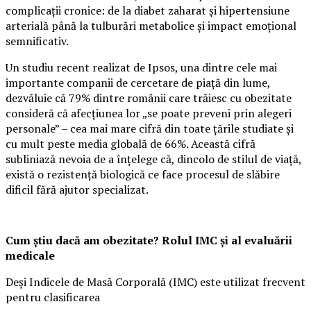
complicații cronice: de la diabet zaharat și hipertensiune
arterială până la tulburări metabolice și impact emoțional
semnificativ.
Un studiu recent realizat de Ipsos, una dintre cele mai
importante companii de cercetare de piață din lume,
dezvăluie că 79% dintre românii care trăiesc cu obezitate
consideră că afecțiunea lor „se poate preveni prin alegeri
personale” – cea mai mare cifră din toate țările studiate și
cu mult peste media globală de 66%. Această cifră
subliniază nevoia de a înțelege că, dincolo de stilul de viață,
există o rezistență biologică ce face procesul de slăbire
dificil fără ajutor specializat.
Cum știu dacă am obezitate? Rolul IMC și al evaluării
medicale
Deși Indicele de Masă Corporală (IMC) este utilizat frecvent
pentru clasificarea