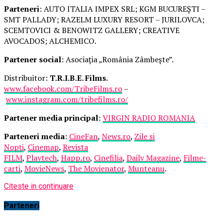
Parteneri
: AUTO ITALIA IMPEX SRL; KGM BUCUREȘTI –
SMT PALLADY; RAZELM LUXURY RESORT – JURILOVCA;
SCEMTOVICI & BENOWITZ GALLERY; CREATIVE
AVOCADOS; ALCHEMICO.
Partener social
: Asociația „România Zâmbește”.
Distribuitor:
T.R.I.B.E. Films
.
www.facebook.com/TribeFilms.ro
–
www.instagram.com/tribefilms.ro/
Partener media principal
:
VIRGIN RADIO ROMANIA
Parteneri media
:
CineFan
,
News.ro
,
Zile și
Nopți
,
Cinemap
,
Revista
FILM
,
Playtech
,
Happ.ro
,
Cinefilia
,
Daily Magazine
,
Filme-
carti
,
MovieNews
,
The Movienator
,
Munteanu
.
Citeste in continuare
Parteneri