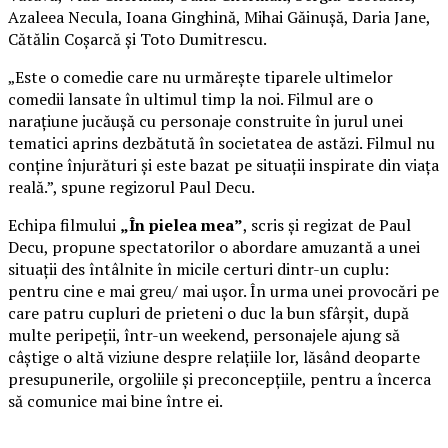
Azaleea Necula, Ioana Ginghină, Mihai Găinușă, Daria Jane,
Cătălin Coșarcă și Toto Dumitrescu.
„Este o comedie care nu urmărește tiparele ultimelor
comedii lansate în ultimul timp la noi. Filmul are o
narațiune jucăușă cu personaje construite în jurul unei
tematici aprins dezbătută în societatea de astăzi. Filmul nu
conține înjurături și este bazat pe situații inspirate din viața
reală.”, spune regizorul Paul Decu.
Echipa filmului
„În pielea mea”
, scris și regizat de Paul
Decu, propune spectatorilor o abordare amuzantă a unei
situații des întâlnite în micile certuri dintr-un cuplu:
pentru cine e mai greu/ mai ușor. În urma unei provocări pe
care patru cupluri de prieteni o duc la bun sfârșit, după
multe peripeții, într-un weekend, personajele ajung să
câștige o altă viziune despre relațiile lor, lăsând deoparte
presupunerile, orgoliile și preconcepțiile, pentru a încerca
să comunice mai bine între ei.