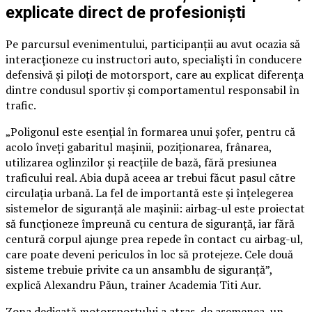
explicate direct de profesioniști
Pe parcursul evenimentului, participanții au avut ocazia să
interacționeze cu instructori auto, specialiști în conducere
defensivă și piloți de motorsport, care au explicat diferența
dintre condusul sportiv și comportamentul responsabil în
trafic.
„Poligonul este esențial în formarea unui șofer, pentru că
acolo înveți gabaritul mașinii, poziționarea, frânarea,
utilizarea oglinzilor și reacțiile de bază, fără presiunea
traficului real. Abia după aceea ar trebui făcut pasul către
circulația urbană. La fel de importantă este și înțelegerea
sistemelor de siguranță ale mașinii: airbag-ul este proiectat
să funcționeze împreună cu centura de siguranță, iar fără
centură corpul ajunge prea repede în contact cu airbag-ul,
care poate deveni periculos în loc să protejeze. Cele două
sisteme trebuie privite ca un ansamblu de siguranță”,
explică Alexandru Păun, trainer Academia Titi Aur.
Zona dedicată motorsportului a atras, de asemenea, un