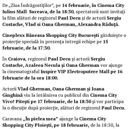
De „Ziua Îndrăgostiților”, pe
14 februarie, în Cinema City
Iulius Mall Suceava, de la 18:30
, spectatorii sunt invitați
la film alături de regizorul
Paul Decu
și de actorii
Sergiu
Costache, Vlad si Oana Gherman, Alexandra Răduță.
Cineplexx Băneasa Shopping City București
găzduiește o
proiecție specială în prezența întregii echipe pe
15
februarie, de la 17:30.
În
Craiova
, regizorul
Paul Decu
și actorii
Sergiu
Costache, Azaleea Necula și Oana Gherman
vor ajunge
la cinematograful
Inspire VIP Electroputere Mall pe 16
februarie de la ora 18:00
.
Actorii
Vlad Gherman, Oana Gherman și Ioana
Ginghină
vin la întâlnirea cu publicul din
Cinema City
Vivo! Pitești pe 17 februarie, de la 18:30
și vor participa
la o discuție după proiecție, alături de regizorul
Paul Decu.
Caravana
„În pielea mea”
ajunge la
Cinema City
Shopping City Ploiești, pe 18 februarie,
de la 18:30, la