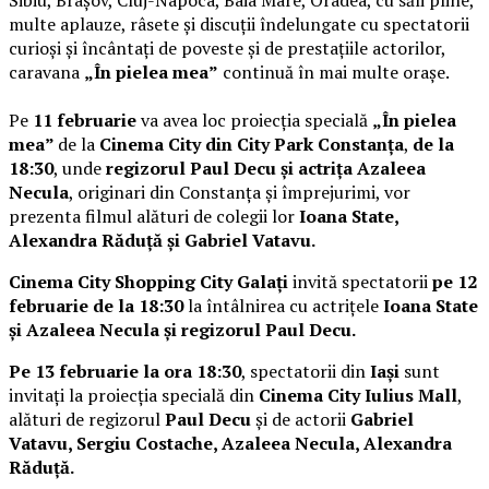
multe aplauze, râsete și discuții îndelungate cu spectatorii
curioși și încântați de poveste și de prestațiile actorilor,
caravana
„În pielea mea”
continuă în mai multe orașe.
Pe
11 februarie
va avea loc proiecția specială
„În pielea
mea”
de la
Cinema City din City Park Constanța
,
de la
18:30
, unde
regizorul Paul Decu și actrița Azaleea
Necula
, originari din Constanța și împrejurimi, vor
prezenta filmul alături de colegii lor
Ioana State,
Alexandra Răduță și Gabriel Vatavu.
Cinema City Shopping City Galați
invită spectatorii
pe 12
februarie de la 18:30
la întâlnirea cu actrițele
Ioana State
și Azaleea Necula și regizorul Paul Decu.
Pe 13 februarie la ora 18:30
, spectatorii din
Iași
sunt
invitați la proiecția specială din
Cinema City Iulius Mall
,
alături de regizorul
Paul Decu
și de actorii
Gabriel
Vatavu, Sergiu Costache, Azaleea Necula, Alexandra
Răduță.