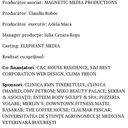
Producător asociat: MAGNETIC MEDIA PRODUCTIONS
Producător: Claudiu Boboc
Producător executiv: Adela Mara
Manager producție: Iulia Cezara Roșu
Casting: ELEPHANT MEDIA
Realizat cu sprijinul:
Co-finanțatori:
C&C HOUSE RESIDENCE, S&I BEST
CORPORATION WEB DESIGN, CLIMA FREON
Sponsori
: CLINICA RMN TINERETULUI; CLINICA
IMAMED; OMV PETROM; MIKO BEAUTY PALACE; ȘERBAN
& ASOCIAȚII; ESTEEM BODY SCULPT & SPA; PIZZERIA
VOLARE; MERLIN’S; DOWNTOWN FITNESS MATEI
BASARAB; THE COFFEE HOUSE; CLAUMAR PESCAR;
UNIVERSITATEA DE ȘTIINȚE AGRONOMICE ȘI MEDICINĂ
VETERINARĂ BUCUREȘTI