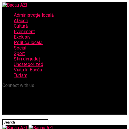
Administrație locală
Afaceri
Cultură
Eveniment
Exclusiv
Politică locală
Social
Sport
Știri din județ
Uncategorized
Viața în Bacău
Turism
Connect with us