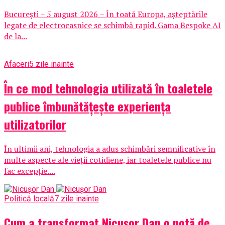
București – 5 august 2026 – În toată Europa, așteptările
legate de electrocasnice se schimbă rapid. Gama Bespoke AI
de la...
Afaceri
5 zile inainte
În ce mod tehnologia utilizată în toaletele
publice îmbunătățește experiența
utilizatorilor
În ultimii ani, tehnologia a adus schimbări semnificative în
multe aspecte ale vieții cotidiene, iar toaletele publice nu
fac excepție....
Politică locală
7 zile inainte
Cum a transformat Nicușor Dan o notă de