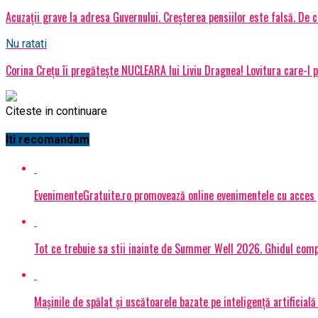
Acuzații grave la adresa Guvernului. Creșterea pensiilor este falsă. De
Nu ratati
Corina Crețu îi pregătește NUCLEARA lui Liviu Dragnea! Lovitura care-l pu
Citeste in continuare
Iti recomandam
EvenimenteGratuite.ro promovează online evenimentele cu acces
Tot ce trebuie sa stii inainte de Summer Well 2026. Ghidul compl
Mașinile de spălat și uscătoarele bazate pe inteligență artificială