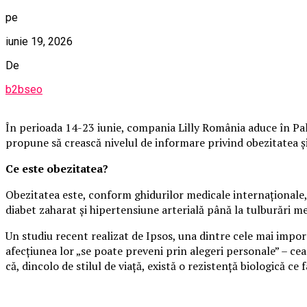
pe
iunie 19, 2026
De
b2bseo
În perioada 14-23 iunie, compania Lilly România aduce în Pala
propune să crească nivelul de informare privind obezitatea și i
Ce este obezitatea?
Obezitatea este, conform ghidurilor medicale internaționale, 
diabet zaharat și hipertensiune arterială până la tulburări m
Un studiu recent realizat de Ipsos, una dintre cele mai impo
afecțiunea lor „se poate preveni prin alegeri personale” – cea
că, dincolo de stilul de viață, există o rezistență biologică ce f