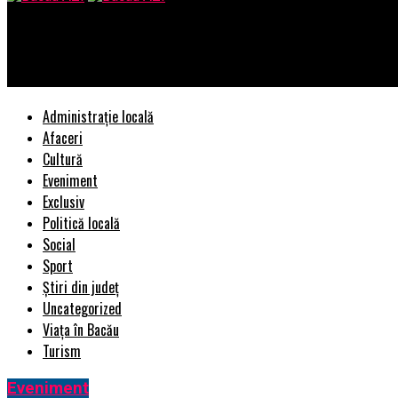
Bacau AZI
Simona Carp, manager HR JYSK | BacauAZI
Administrație locală
Afaceri
Cultură
Eveniment
Exclusiv
Politică locală
Social
Sport
Știri din județ
Uncategorized
Viața în Bacău
Turism
Eveniment