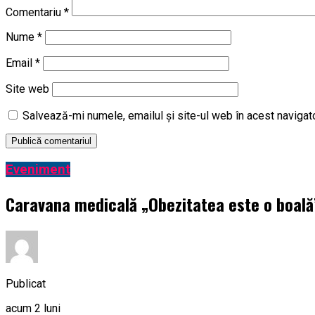
Comentariu
*
Nume
*
Email
*
Site web
Salvează-mi numele, emailul și site-ul web în acest navigat
Eveniment
Caravana medicală „Obezitatea este o boală” 
Publicat
acum 2 luni