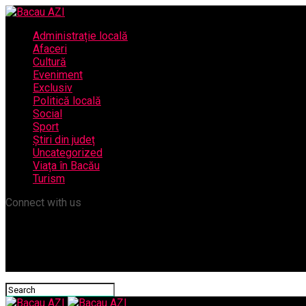
Administrație locală
Afaceri
Cultură
Eveniment
Exclusiv
Politică locală
Social
Sport
Știri din județ
Uncategorized
Viața în Bacău
Turism
Connect with us