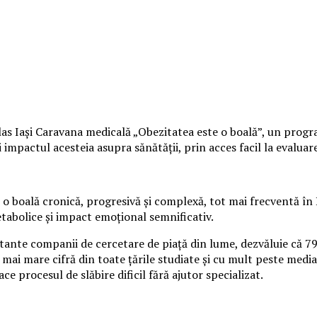
s Iași Caravana medicală „Obezitatea este o boală”, un program 
mpactul acesteia asupra sănătății, prin acces facil la evaluare 
o boală cronică, progresivă și complexă, tot mai frecventă în 
etabolice și impact emoțional semnificativ.
rtante companii de cercetare de piață din lume, dezvăluie că 7
 mai mare cifră din toate țările studiate și cu mult peste media
ace procesul de slăbire dificil fără ajutor specializat.