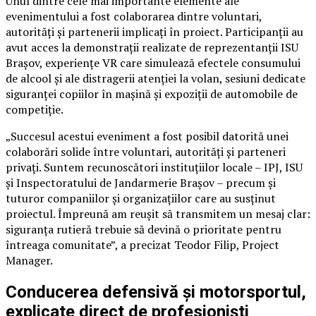
Unul dintre cele mai importante elemente ale
evenimentului a fost colaborarea dintre voluntari,
autorități și partenerii implicați în proiect. Participanții au
avut acces la demonstrații realizate de reprezentanții ISU
Brașov, experiențe VR care simulează efectele consumului
de alcool și ale distragerii atenției la volan, sesiuni dedicate
siguranței copiilor în mașină și expoziții de automobile de
competiție.
„Succesul acestui eveniment a fost posibil datorită unei
colaborări solide între voluntari, autorități și parteneri
privați. Suntem recunoscători instituțiilor locale – IPJ, ISU
și Inspectoratului de Jandarmerie Brașov – precum și
tuturor companiilor și organizațiilor care au susținut
proiectul. Împreună am reușit să transmitem un mesaj clar:
siguranța rutieră trebuie să devină o prioritate pentru
întreaga comunitate”, a precizat Teodor Filip, Project
Manager.
Conducerea defensivă și motorsportul,
explicate direct de profesioniști