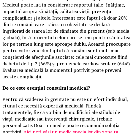
Medicul poate lua în considerare raportul talie–înălțime,
impactul asupra sănătății, calitatea vieții, prezența
complicațiilor și altele. Interesant este faptul că doar 20%
dintre românii care trăiesc cu obezitate se declară
îngrijorați de starea lor de sănătate din prezent (sub media
globală), însă procentul celor care se tem pentru sănătatea
lor pe termen lung este aproape dublu. Această preocupare
pentru viitor vine din faptul că românii sunt mult mai
conștienți de afecțiunile asociate: cele mai cunoscute fiind
diabetul de tip 2 (66%) și problemele cardiovasculare (64%).
Evaluarea medicală la momentul potrivit poate preveni
aceste complicații.
De ce este esențial consultul medical?
Pentru că scăderea în greutate nu este un efort individual,
ci unul ce necesită expertiză medicală. Fiindcă
tratamentele, fie că vorbim de modificări ale stilului de
viață, medicație sau intervenții chirurgicale, trebuie
personalizate. Doar un medic poate recomanda soluția
potrivită.
Aici poți găsi un medic specialist din zona ta
.