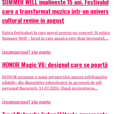
SUMMER WELL implineste 15 ani. Festivalul
care a transformat muzica intr-un univers
cultural revine in august
Exista festivaluri la care mergi pentru un concert. Si exista
Summer Well – locul in care muzica este doar inceputul....
Uncategorized
7 zile inainte
HONOR Magic V6: designul care se poartă
HONOR propune o nouă perspectivă asupra telefoanelor
pliabile: din dispozitive tehnologice în accesorii de stil
personal București, 31.07.2026: După prezentarea...
Uncategorized
7 zile inainte