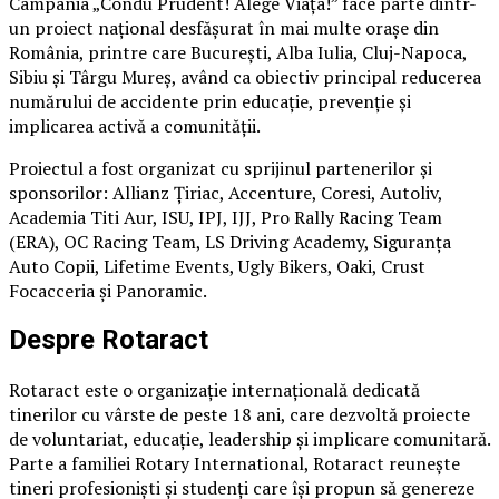
Campania „Condu Prudent! Alege Viața!” face parte dintr-
un proiect național desfășurat în mai multe orașe din
România, printre care București, Alba Iulia, Cluj-Napoca,
Sibiu și Târgu Mureș, având ca obiectiv principal reducerea
numărului de accidente prin educație, prevenție și
implicarea activă a comunității.
Proiectul a fost organizat cu sprijinul partenerilor și
sponsorilor: Allianz Țiriac, Accenture, Coresi, Autoliv,
Academia Titi Aur, ISU, IPJ, IJJ, Pro Rally Racing Team
(ERA), OC Racing Team, LS Driving Academy, Siguranța
Auto Copii, Lifetime Events, Ugly Bikers, Oaki, Crust
Focacceria și Panoramic.
Despre Rotaract
Rotaract este o organizație internațională dedicată
tinerilor cu vârste de peste 18 ani, care dezvoltă proiecte
de voluntariat, educație, leadership și implicare comunitară.
Parte a familiei Rotary International, Rotaract reunește
tineri profesioniști și studenți care își propun să genereze