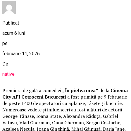
Publicat
acum 6 luni
pe
februarie 11, 2026
De
native
Premiera de gală a comediei
„În pielea mea”
de la
Cinema
City AFI Cotroceni București
a fost primită pe 9 februarie
de peste 1400 de spectatori cu aplauze, râsete și bucurie.
Numeroase vedete și influenceri au fost alături de actorii
George Tănase, Ioana State, Alexandra Răduță, Gabriel
Vatavu, Vlad Gherman, Oana Gherman, Sergiu Costache,
Azaleea Necula, Ioana Ginghină, Mihai Găinușă, Daria Jane,