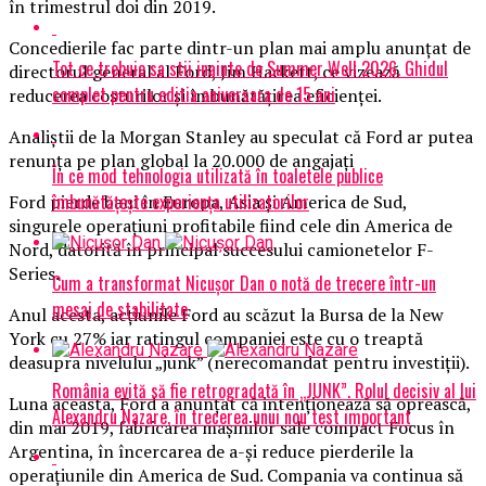
în trimestrul doi din 2019.
Concedierile fac parte dintr-un plan mai amplu anunţat de
Tot ce trebuie sa stii inainte de Summer Well 2026. Ghidul
directorul general al Ford, Jim Hackett, ce vizează
complet pentru editia aniversara de 15 ani
reducerea costurilor şi îmbunătăţirea eficienţei.
Analiştii de la Morgan Stanley au speculat că Ford ar putea
renunţa pe plan global la 20.000 de angajaţi
În ce mod tehnologia utilizată în toaletele publice
îmbunătățește experiența utilizatorilor
Ford pierde bani în Europa, Asia şi America de Sud,
singurele operaţiuni profitabile fiind cele din America de
Nord, datorită în principal succesului camionetelor F-
Series.
Cum a transformat Nicușor Dan o notă de trecere într-un
mesaj de stabilitate
Anul acesta, acţiunile Ford au scăzut la Bursa de la New
York cu 27% iar ratingul companiei este cu o treaptă
deasupra nivelului „junk” (nerecomandat pentru investiţii).
România evită să fie retrogradată în „JUNK”. Rolul decisiv al lui
Luna aceasta, Ford a anunţat că intenţionează să oprească,
Alexandru Nazare, în trecerea unui nou test important
din mai 2019, fabricarea maşinilor sale compact Focus în
Argentina, în încercarea de a-şi reduce pierderile la
operaţiunile din America de Sud. Compania va continua să