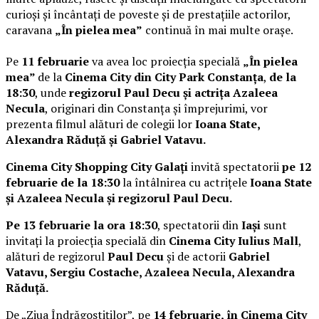
curioși și încântați de poveste și de prestațiile actorilor,
caravana
„În pielea mea”
continuă în mai multe orașe.
Pe
11 februarie
va avea loc proiecția specială
„În pielea
mea”
de la
Cinema City din City Park Constanța
,
de la
18:30
, unde
regizorul Paul Decu și actrița Azaleea
Necula
, originari din Constanța și împrejurimi, vor
prezenta filmul alături de colegii lor
Ioana State,
Alexandra Răduță și Gabriel Vatavu.
Cinema City Shopping City Galați
invită spectatorii
pe 12
februarie de la 18:30
la întâlnirea cu actrițele
Ioana State
și Azaleea Necula și regizorul Paul Decu.
Pe 13 februarie la ora 18:30
, spectatorii din
Iași
sunt
invitați la proiecția specială din
Cinema City Iulius Mall
,
alături de regizorul
Paul Decu
și de actorii
Gabriel
Vatavu, Sergiu Costache, Azaleea Necula, Alexandra
Răduță.
De „Ziua Îndrăgostiților”, pe
14 februarie, în Cinema City