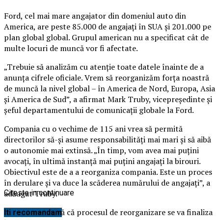
Ford, cel mai mare angajator din domeniul auto din
America, are peste 85.000 de angajaţi în SUA şi 201.000 pe
plan global global. Grupul american nu a specificat cât de
multe locuri de muncă vor fi afectate.
„Trebuie să analizăm cu atenţie toate datele înainte de a
anunţa cifrele oficiale. Vrem să reorganizăm forţa noastră
de muncă la nivel global – în America de Nord, Europa, Asia
şi America de Sud”, a afirmat Mark Truby, vicepreşedinte şi
şeful departamentului de comunicaţii globale la Ford.
Compania cu o vechime de 115 ani vrea să permită
directorilor să-şi asume responsabilităţi mai mari şi să aibă
o autonomie mai extinsă. „În timp, vom avea mai puţini
avocaţi, în ultimă instanţă mai puţini angajaţi la birouri.
Obiectivul este de a a reorganiza compania. Este un proces
în derulare şi va duce la scăderea numărului de angajaţi”, a
adăugat Truby.
Citeste in continuare
Acesta estimează că procesul de reorganizare se va finaliza
Iti recomandam