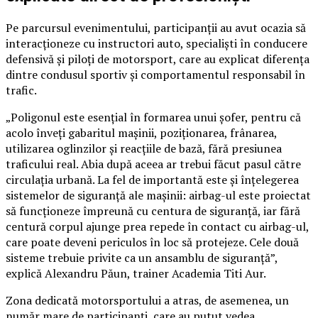
Pe parcursul evenimentului, participanții au avut ocazia să
interacționeze cu instructori auto, specialiști în conducere
defensivă și piloți de motorsport, care au explicat diferența
dintre condusul sportiv și comportamentul responsabil în
trafic.
„Poligonul este esențial în formarea unui șofer, pentru că
acolo înveți gabaritul mașinii, poziționarea, frânarea,
utilizarea oglinzilor și reacțiile de bază, fără presiunea
traficului real. Abia după aceea ar trebui făcut pasul către
circulația urbană. La fel de importantă este și înțelegerea
sistemelor de siguranță ale mașinii: airbag-ul este proiectat
să funcționeze împreună cu centura de siguranță, iar fără
centură corpul ajunge prea repede în contact cu airbag-ul,
care poate deveni periculos în loc să protejeze. Cele două
sisteme trebuie privite ca un ansamblu de siguranță”,
explică Alexandru Păun, trainer Academia Titi Aur.
Zona dedicată motorsportului a atras, de asemenea, un
număr mare de participanți, care au putut vedea