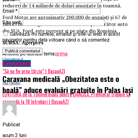
reduceri de 14 miliarde de dolari anunţate în toamnă.
Email
*
Ford Motor are aproximativ 200.000 de angajaţi şi 67 de
Site web
fabrici în întreaga lume. Al doilea mare producător auto
din SUA, Ford, este prezent şi pe piaţa din România.
Salvează-mi numele, emailul și site-ul web în acest
navigator pentru data viitoare când o să comentez.
SURSA: Agerpres
Articole pe aceiasi tema:
prima
Urmatorul
Eveniment
”Să nu fie prea târziu” | BacauAZI
Caravana medicală „Obezitatea este o
Nu ratati
boală” aduce evaluări gratuite în Palas Iași
LOVITURĂ de la Timmermans pentru DĂNCILĂ. Premierul trebuie să
răspundă la 18 întrebări | BacauAZI
Publicat
acum 2 luni