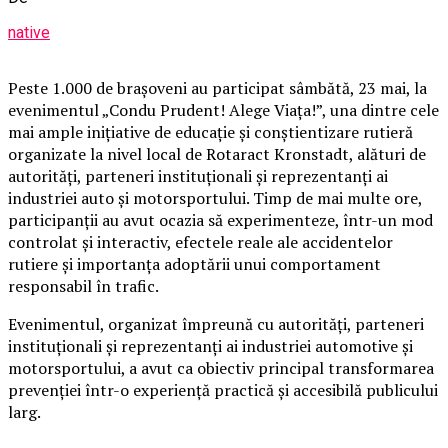
native
Peste 1.000 de brașoveni au participat sâmbătă, 23 mai, la
evenimentul „Condu Prudent! Alege Viața!”, una dintre cele
mai ample inițiative de educație și conștientizare rutieră
organizate la nivel local de Rotaract Kronstadt, alături de
autorități, parteneri instituționali și reprezentanți ai
industriei auto și motorsportului. Timp de mai multe ore,
participanții au avut ocazia să experimenteze, într-un mod
controlat și interactiv, efectele reale ale accidentelor
rutiere și importanța adoptării unui comportament
responsabil în trafic.
Evenimentul, organizat împreună cu autorități, parteneri
instituționali și reprezentanți ai industriei automotive și
motorsportului, a avut ca obiectiv principal transformarea
prevenției într-o experiență practică și accesibilă publicului
larg.