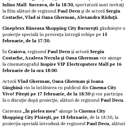
Iulius Mall Suceava, de la 18:30
, spectatorii sunt invitați
la film alături de regizorul
Paul Decu
și de actorii
Sergiu
Costache, Vlad si Oana Gherman, Alexandra Răduță.
Cineplexx Băneasa Shopping City București
găzduiește o
proiecție specială în prezența întregii echipe pe
15
februarie, de la 17:30.
În
Craiova
, regizorul
Paul Decu
și actorii
Sergiu
Costache, Azaleea Necula și Oana Gherman
vor ajunge
la cinematograful
Inspire VIP Electroputere Mall pe 16
februarie de la ora 18:00
.
Actorii
Vlad Gherman, Oana Gherman și Ioana
Ginghină
vin la întâlnirea cu publicul din
Cinema City
Vivo! Pitești pe 17 februarie, de la 18:30
și vor participa
la o discuție după proiecție, alături de regizorul
Paul Decu.
Caravana
„În pielea mea”
ajunge la
Cinema City
Shopping City Ploiești, pe 18 februarie,
de la 18:30, la
proiecția specială introdusă de regizorul
Paul Decu
, alături