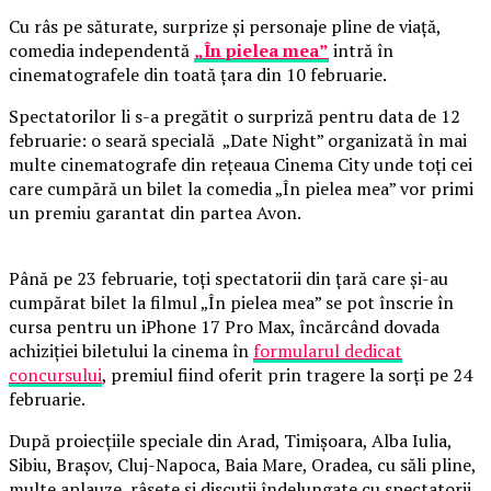
Cu râs pe săturate, surprize și personaje pline de viață,
comedia independentă
„În pielea mea”
intră în
cinematografele din toată țara din 10 februarie.
Spectatorilor li s-a pregătit o surpriză pentru data de 12
februarie: o seară specială „Date Night” organizată în mai
multe cinematografe din rețeaua Cinema City unde toți cei
care cumpără un bilet la comedia „În pielea mea” vor primi
un premiu garantat din partea Avon.
Până pe 23 februarie, toți spectatorii din țară care și-au
cumpărat bilet la filmul „În pielea mea” se pot înscrie în
cursa pentru un iPhone 17 Pro Max, încărcând dovada
achiziției biletului la cinema în
formularul dedicat
concursului
, premiul fiind oferit prin tragere la sorți pe 24
februarie.
După proiecțiile speciale din Arad, Timișoara, Alba Iulia,
Sibiu, Brașov, Cluj-Napoca, Baia Mare, Oradea, cu săli pline,
multe aplauze, râsete și discuții îndelungate cu spectatorii