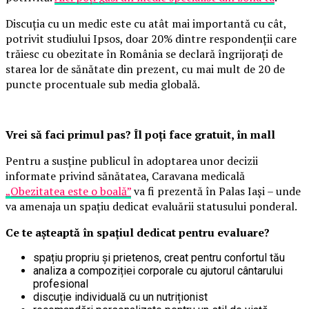
Discuția cu un medic este cu atât mai importantă cu cât,
potrivit studiului Ipsos, doar 20% dintre respondenții care
trăiesc cu obezitate în România se declară îngrijorați de
starea lor de sănătate din prezent, cu mai mult de 20 de
puncte procentuale sub media globală.
Vrei să faci primul pas? Îl poți face gratuit, în mall
Pentru a susține publicul în adoptarea unor decizii
informate privind sănătatea, Caravana medicală
„Obezitatea este o boală”
va fi prezentă în Palas Iași – unde
va amenaja un spațiu dedicat evaluării statusului ponderal.
Ce te așteaptă în spațiul dedicat pentru evaluare?
spațiu propriu și prietenos, creat pentru confortul tău
analiza a compoziției corporale cu ajutorul cântarului
profesional
discuție individuală cu un nutriționist