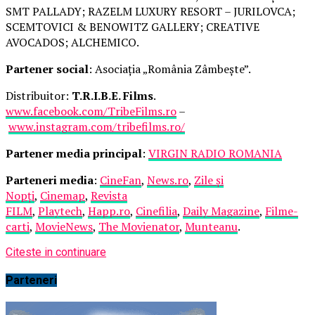
SMT PALLADY; RAZELM LUXURY RESORT – JURILOVCA;
SCEMTOVICI & BENOWITZ GALLERY; CREATIVE
AVOCADOS; ALCHEMICO.
Partener social
: Asociația „România Zâmbește”.
Distribuitor:
T.R.I.B.E. Films
.
www.facebook.com/TribeFilms.ro
–
www.instagram.com/tribefilms.ro/
Partener media principal
:
VIRGIN RADIO ROMANIA
Parteneri media
:
CineFan
,
News.ro
,
Zile și
Nopți
,
Cinemap
,
Revista
FILM
,
Playtech
,
Happ.ro
,
Cinefilia
,
Daily Magazine
,
Filme-
carti
,
MovieNews
,
The Movienator
,
Munteanu
.
Citeste in continuare
Parteneri