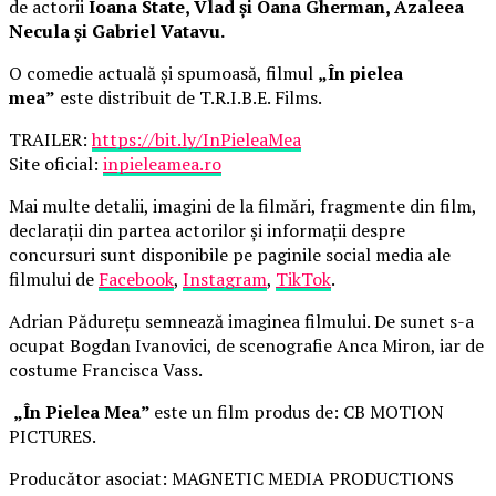
de actorii
Ioana State, Vlad și Oana Gherman, Azaleea
Necula și Gabriel Vatavu.
O comedie actuală și spumoasă, filmul
„În pielea
mea”
este distribuit de T.R.I.B.E. Films.
TRAILER:
https://bit.ly/InPieleaMea
Site oficial:
inpieleamea.ro
Mai multe detalii, imagini de la filmări, fragmente din film,
declarații din partea actorilor și informații despre
concursuri sunt disponibile pe paginile social media ale
filmului de
Facebook
,
Instagram
,
TikTok
.
Adrian Pădurețu semnează imaginea filmului. De sunet s-a
ocupat Bogdan Ivanovici, de scenografie Anca Miron, iar de
costume Francisca Vass.
„În Pielea Mea”
este un film produs de: CB MOTION
PICTURES.
Producător asociat: MAGNETIC MEDIA PRODUCTIONS