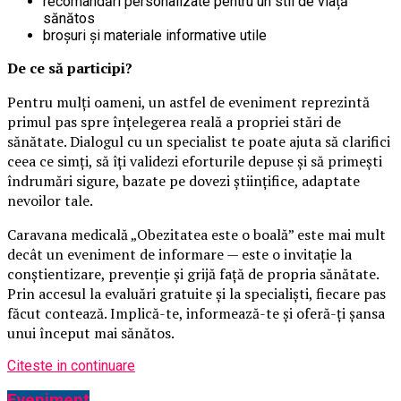
recomandări personalizate pentru un stil de viață
sănătos
broșuri și materiale informative utile
De ce să participi?
Pentru mulți oameni, un astfel de eveniment reprezintă
primul pas spre înțelegerea reală a propriei stări de
sănătate. Dialogul cu un specialist te poate ajuta să clarifici
ceea ce simți, să îți validezi eforturile depuse și să primești
îndrumări sigure, bazate pe dovezi științifice, adaptate
nevoilor tale.
Caravana medicală „Obezitatea este o boală” este mai mult
decât un eveniment de informare — este o invitație la
conștientizare, prevenție și grijă față de propria sănătate.
Prin accesul la evaluări gratuite și la specialiști, fiecare pas
făcut contează. Implică-te, informează-te și oferă-ți șansa
unui început mai sănătos.
Citeste in continuare
Eveniment