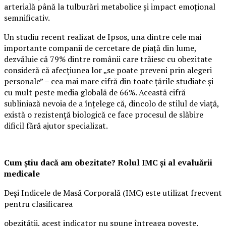
arterială până la tulburări metabolice și impact emoțional
semnificativ.
Un studiu recent realizat de Ipsos, una dintre cele mai
importante companii de cercetare de piață din lume,
dezvăluie că 79% dintre românii care trăiesc cu obezitate
consideră că afecțiunea lor „se poate preveni prin alegeri
personale” – cea mai mare cifră din toate țările studiate și
cu mult peste media globală de 66%. Această cifră
subliniază nevoia de a înțelege că, dincolo de stilul de viață,
există o rezistență biologică ce face procesul de slăbire
dificil fără ajutor specializat.
Cum știu dacă am obezitate? Rolul IMC și al evaluării
medicale
Deși Indicele de Masă Corporală (IMC) este utilizat frecvent
pentru clasificarea
obezității, acest indicator nu spune întreaga poveste.