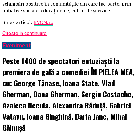
schimbări pozitive în comunitățile din care fac parte, prin
inițiative sociale, educaționale, culturale și civice.
Sursa articol:
BVON.ro
Citeste in continuare
Eveniment
Peste 1400 de spectatori entuziaști la
premiera de gală a comediei ÎN PIELEA MEA,
cu: George Tănase, Ioana State, Vlad
Gherman, Oana Gherman, Sergiu Costache,
Azaleea Necula, Alexandra Răduță, Gabriel
Vatavu, Ioana Ginghină, Daria Jane, Mihai
Găinușă