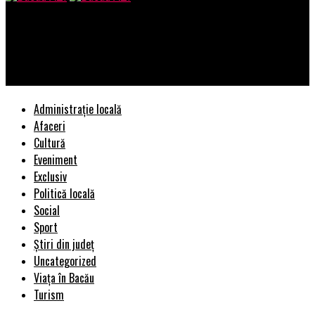
Bacau AZI
Anunț de ultimă oră de la FORD: Urmează concedieri masive |
BacauAZI
Administrație locală
Afaceri
Cultură
Eveniment
Exclusiv
Politică locală
Social
Sport
Știri din județ
Uncategorized
Viața în Bacău
Turism