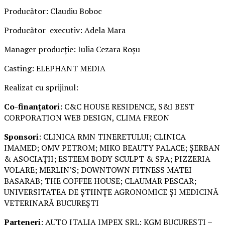
Producător: Claudiu Boboc
Producător executiv: Adela Mara
Manager producție: Iulia Cezara Roșu
Casting: ELEPHANT MEDIA
Realizat cu sprijinul:
Co-finanțatori:
C&C HOUSE RESIDENCE, S&I BEST
CORPORATION WEB DESIGN, CLIMA FREON
Sponsori
: CLINICA RMN TINERETULUI; CLINICA
IMAMED; OMV PETROM; MIKO BEAUTY PALACE; ȘERBAN
& ASOCIAȚII; ESTEEM BODY SCULPT & SPA; PIZZERIA
VOLARE; MERLIN’S; DOWNTOWN FITNESS MATEI
BASARAB; THE COFFEE HOUSE; CLAUMAR PESCAR;
UNIVERSITATEA DE ȘTIINȚE AGRONOMICE ȘI MEDICINĂ
VETERINARĂ BUCUREȘTI
Parteneri
: AUTO ITALIA IMPEX SRL; KGM BUCUREȘTI –