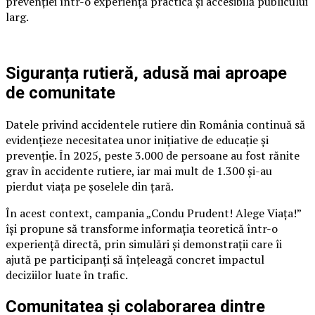
prevenției într-o experiență practică și accesibilă publicului
larg.
Siguranța rutieră, adusă mai aproape
de comunitate
Datele privind accidentele rutiere din România continuă să
evidențieze necesitatea unor inițiative de educație și
prevenție. În 2025, peste 3.000 de persoane au fost rănite
grav în accidente rutiere, iar mai mult de 1.300 și-au
pierdut viața pe șoselele din țară.
În acest context, campania „Condu Prudent! Alege Viața!”
își propune să transforme informația teoretică într-o
experiență directă, prin simulări și demonstrații care îi
ajută pe participanți să înțeleagă concret impactul
deciziilor luate în trafic.
Comunitatea și colaborarea dintre