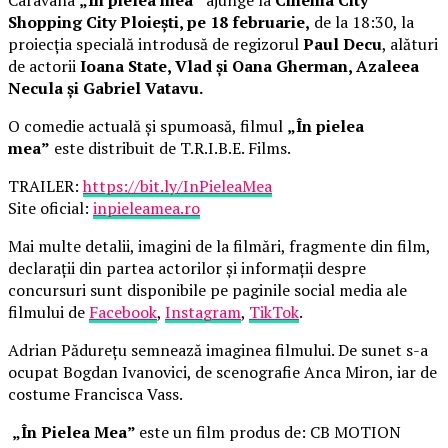
Shopping City Ploiești, pe 18 februarie,
de la 18:30, la
proiecția specială introdusă de regizorul
Paul Decu
, alături
de actorii
Ioana State, Vlad și Oana Gherman, Azaleea
Necula și Gabriel Vatavu.
O comedie actuală și spumoasă, filmul
„În pielea
mea”
este distribuit de T.R.I.B.E. Films.
TRAILER:
https://bit.ly/InPieleaMea
Site oficial:
inpieleamea.ro
Mai multe detalii, imagini de la filmări, fragmente din film,
declarații din partea actorilor și informații despre
concursuri sunt disponibile pe paginile social media ale
filmului de
Facebook
,
Instagram
,
TikTok
.
Adrian Pădurețu semnează imaginea filmului. De sunet s-a
ocupat Bogdan Ivanovici, de scenografie Anca Miron, iar de
costume Francisca Vass.
„În Pielea Mea”
este un film produs de: CB MOTION