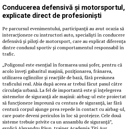
Conducerea defensivă și motorsportul,
explicate direct de profesioniști
Pe parcursul evenimentului, participanții au avut ocazia să
interacționeze cu instructori auto, specialiști în conducere
defensivă și piloți de motorsport, care au explicat diferența
dintre condusul sportiv și comportamentul responsabil în
trafic.
„Poligonul este esențial în formarea unui șofer, pentru că
acolo înveți gabaritul mașinii, poziționarea, frânarea,
utilizarea oglinzilor și reacțiile de bază, fără presiunea
traficului real. Abia după aceea ar trebui făcut pasul către
circulația urbană. La fel de importantă este și înțelegerea
sistemelor de siguranță ale mașinii: airbag-ul este proiectat
să funcționeze împreună cu centura de siguranță, iar fără
centură corpul ajunge prea repede în contact cu airbag-ul,
care poate deveni periculos în loc să protejeze. Cele două
sisteme trebuie privite ca un ansamblu de siguranță”,
explică Alexandru Păun, trainer Academia Titi Aur.