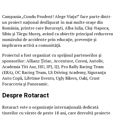
Campania „Condu Prudent! Alege Viața!” face parte dintr-
un proiect național desfășurat în mai multe orașe din
România, printre care București, Alba Iulia, Cluj-Napoca,
Sibiu și Târgu Mureș, având ca obiectiv principal reducerea
numărului de accidente prin educație, prevenție și
implicarea activă a comunității.
Proiectul a fost organizat cu sprijinul partenerilor și
sponsorilor: Allianz Țiriac, Accenture, Coresi, Autoliv,
Academia Titi Aur, ISU, IPJ, IJJ, Pro Rally Racing Team
(ERA), OC Racing Team, LS Driving Academy, Siguranța
Auto Copii, Lifetime Events, Ugly Bikers, Oaki, Crust
Focacceria și Panoramic.
Despre Rotaract
Rotaract este o organizație internațională dedicată
tinerilor cu vârste de peste 18 ani, care dezvoltă proiecte