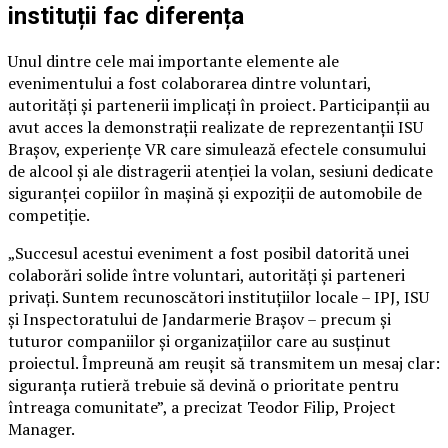
instituții fac diferența
Unul dintre cele mai importante elemente ale
evenimentului a fost colaborarea dintre voluntari,
autorități și partenerii implicați în proiect. Participanții au
avut acces la demonstrații realizate de reprezentanții ISU
Brașov, experiențe VR care simulează efectele consumului
de alcool și ale distragerii atenției la volan, sesiuni dedicate
siguranței copiilor în mașină și expoziții de automobile de
competiție.
„Succesul acestui eveniment a fost posibil datorită unei
colaborări solide între voluntari, autorități și parteneri
privați. Suntem recunoscători instituțiilor locale – IPJ, ISU
și Inspectoratului de Jandarmerie Brașov – precum și
tuturor companiilor și organizațiilor care au susținut
proiectul. Împreună am reușit să transmitem un mesaj clar:
siguranța rutieră trebuie să devină o prioritate pentru
întreaga comunitate”, a precizat Teodor Filip, Project
Manager.