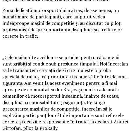
Zona dedicată motorsportului a atras, de asemenea, un
număr mare de participanți, care au putut vedea
îndeaproape mașini de competiție și au discutat cu piloți
profesioniști despre importanța disciplinei și a reflexelor
corecte în trafic.
„Cele mai multe accidente se produc pentru că oamenii
sunt grăbiți și conduc sub presiunea timpului. Noi încercăm
să le transmitem că viața de zi cu zi nu este o probă
specială de raliu și că prioritatea trebuie să fie întotdeauna
siguranța. Am venit la acest eveniment pentru a fi mai
aproape de comunitatea din Brașov și pentru a le arăta
oamenilor că motorsportul înseamnă, înainte de toate,
disciplină, responsabilitate și siguranță. Pe lângă
prezentarea mașinilor de competiție, încercăm să le
explicăm participanților cât de importante sunt reflexele
corecte și deciziile responsabile în trafic”, a declarat Andrei
Gîrtofan, pilot la ProRally.