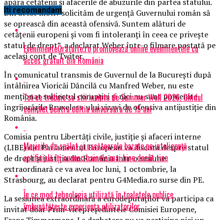
apăra cetăţenii şi afacerile de abuzurile din partea statului.
Iti recomandam
Din acest motiv solicităm de urgenţă Guvernului român să
se oprească din această ofensivă. Suntem alături de
cetăţenii europeni şi vom fi intoleranţi în ceea ce priveşte
statul de drept”, a declarat Weber într-o filmare postată pe
EvenimenteGratuite.ro promovează online evenimentele cu
acelaşi cont de Twiter.
acces gratuit din România
În comunicatul transmis de Guvernul de la Bucureşti după
întâlnirea Vioricăi Dăncilă cu Manfred Weber, nu este
menţionat subiectul corupţiei şi nici nu sunt pomenite
Tot ce trebuie sa stii inainte de Summer Well 2026. Ghidul
îngrijorările Bruxeless-ului vizavi de ofensiva antijustiţie din
complet pentru editia aniversara de 15 ani
România.
Comisia pentru Libertăţi civile, justiţie şi afaceri interne
Mașinile de spălat și uscătoarele bazate pe inteligență
(LIBE) din Parlamentul European va discuta despre statul
artificială îți cunosc hainele mai bine decât tine
de drept şi justiţia din România într-o sesiune
extraordinară ce va avea loc luni, 1 octombrie, la
Strasbourg, au declarat pentru G4Media.ro surse din PE.
În ce mod tehnologia utilizată în toaletele publice
La sesiunea extraordinară a eurodeputaţilor va participa ca
îmbunătățește experiența utilizatorilor
invitat doar Prim-vicepreşedintele Comisiei Europene,
Frans Timmermans. La dezbatere nu va participa nici un