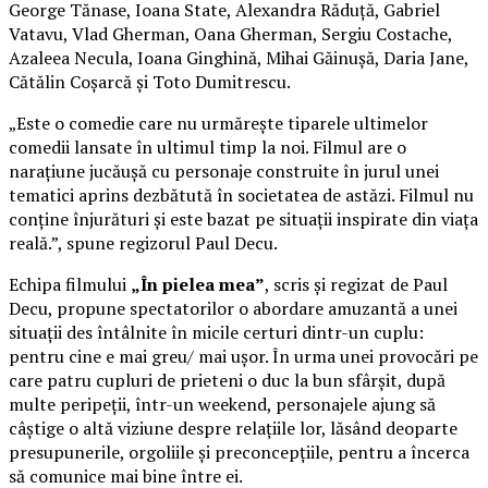
George Tănase, Ioana State, Alexandra Răduță, Gabriel
Vatavu, Vlad Gherman, Oana Gherman, Sergiu Costache,
Azaleea Necula, Ioana Ginghină, Mihai Găinușă, Daria Jane,
Cătălin Coșarcă și Toto Dumitrescu.
„Este o comedie care nu urmărește tiparele ultimelor
comedii lansate în ultimul timp la noi. Filmul are o
narațiune jucăușă cu personaje construite în jurul unei
tematici aprins dezbătută în societatea de astăzi. Filmul nu
conține înjurături și este bazat pe situații inspirate din viața
reală.”, spune regizorul Paul Decu.
Echipa filmului
„În pielea mea”
, scris și regizat de Paul
Decu, propune spectatorilor o abordare amuzantă a unei
situații des întâlnite în micile certuri dintr-un cuplu:
pentru cine e mai greu/ mai ușor. În urma unei provocări pe
care patru cupluri de prieteni o duc la bun sfârșit, după
multe peripeții, într-un weekend, personajele ajung să
câștige o altă viziune despre relațiile lor, lăsând deoparte
presupunerile, orgoliile și preconcepțiile, pentru a încerca
să comunice mai bine între ei.