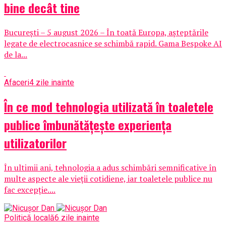
bine decât tine
București – 5 august 2026 – În toată Europa, așteptările
legate de electrocasnice se schimbă rapid. Gama Bespoke AI
de la...
Afaceri
4 zile inainte
În ce mod tehnologia utilizată în toaletele
publice îmbunătățește experiența
utilizatorilor
În ultimii ani, tehnologia a adus schimbări semnificative în
multe aspecte ale vieții cotidiene, iar toaletele publice nu
fac excepție....
Politică locală
6 zile inainte