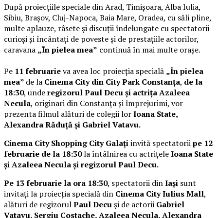
După proiecțiile speciale din Arad, Timișoara, Alba Iulia,
Sibiu, Brașov, Cluj-Napoca, Baia Mare, Oradea, cu săli pline,
multe aplauze, râsete și discuții îndelungate cu spectatorii
curioși și încântați de poveste și de prestațiile actorilor,
caravana
„În pielea mea”
continuă în mai multe orașe.
Pe
11 februarie
va avea loc proiecția specială
„În pielea
mea”
de la
Cinema City din City Park Constanța
,
de la
18:30
, unde
regizorul Paul Decu și actrița Azaleea
Necula
, originari din Constanța și împrejurimi, vor
prezenta filmul alături de colegii lor
Ioana State,
Alexandra Răduță și Gabriel Vatavu.
Cinema City Shopping City Galați
invită spectatorii
pe 12
februarie de la 18:30
la întâlnirea cu actrițele
Ioana State
și Azaleea Necula și regizorul Paul Decu.
Pe 13 februarie la ora 18:30
, spectatorii din
Iași
sunt
invitați la proiecția specială din
Cinema City Iulius Mall
,
alături de regizorul
Paul Decu
și de actorii
Gabriel
Vatavu, Sergiu Costache, Azaleea Necula, Alexandra