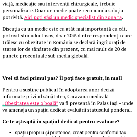
viață, medicație sau intervenții chirurgicale, trebuie
personalizate. Doar un medic poate recomanda soluția
potrivită.
Aici poți găsi un medic specialist din zona ta
.
Discuția cu un medic este cu atât mai importantă cu cât,
potrivit studiului Ipsos, doar 20% dintre respondenții care
trăiesc cu obezitate în România se declară îngrijorați de
starea lor de sănătate din prezent, cu mai mult de 20 de
puncte procentuale sub media globală.
Vrei să faci primul pas? Îl poți face gratuit, în mall
Pentru a susține publicul în adoptarea unor decizii
informate privind sănătatea, Caravana medicală
„Obezitatea este o boală”
va fi prezentă în Palas Iași – unde
va amenaja un spațiu dedicat evaluării statusului ponderal.
Ce te așteaptă în spațiul dedicat pentru evaluare?
spațiu propriu și prietenos, creat pentru confortul tău