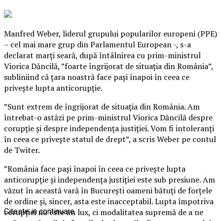
Manfred Weber, liderul grupului popularilor europeni (PPE)
– cel mai mare grup din Parlamentul European -, s-a
declarat marţi seară, după întâlnirea cu prim-ministrul
Viorica Dăncilă, ”foarte îngrijorat de situaţia din România”,
subliniind că ţara noastră face paşi înapoi în ceea ce
priveşte lupta anticorupţie.
”Sunt extrem de îngrijorat de situaţia din România. Am
întrebat-o astăzi pe prim-ministrul Viorica Dăncilă despre
corupţie şi despre independenţa justiţiei.
Vom fi intoleranţi
în ceea ce priveşte statul de drept”, a scris Weber pe contul
de Twiter.
”România face paşi înapoi în ceea ce priveşte lupta
anticorupţie şi independenţa justiţiei este sub presiune. Am
văzut în această vară în Bucureşti oameni bătuţi de forţele
de ordine şi, sincer, asta este inacceptabil. Lupta împotriva
corupţiei nu este un lux, ci modalitatea supremă de a ne
Citeste in continuare