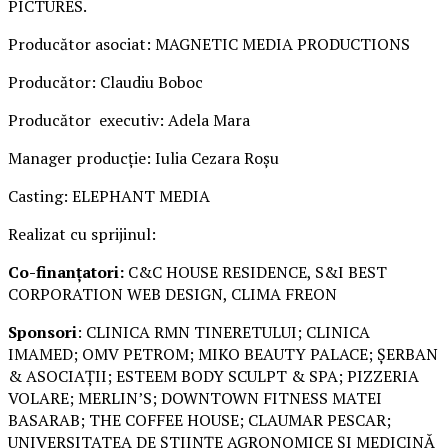
PICTURES.
Producător asociat: MAGNETIC MEDIA PRODUCTIONS
Producător: Claudiu Boboc
Producător executiv: Adela Mara
Manager producție: Iulia Cezara Roșu
Casting: ELEPHANT MEDIA
Realizat cu sprijinul:
Co-finanțatori:
C&C HOUSE RESIDENCE, S&I BEST
CORPORATION WEB DESIGN, CLIMA FREON
Sponsori
: CLINICA RMN TINERETULUI; CLINICA
IMAMED; OMV PETROM; MIKO BEAUTY PALACE; ȘERBAN
& ASOCIAȚII; ESTEEM BODY SCULPT & SPA; PIZZERIA
VOLARE; MERLIN’S; DOWNTOWN FITNESS MATEI
BASARAB; THE COFFEE HOUSE; CLAUMAR PESCAR;
UNIVERSITATEA DE ȘTIINȚE AGRONOMICE ȘI MEDICINĂ