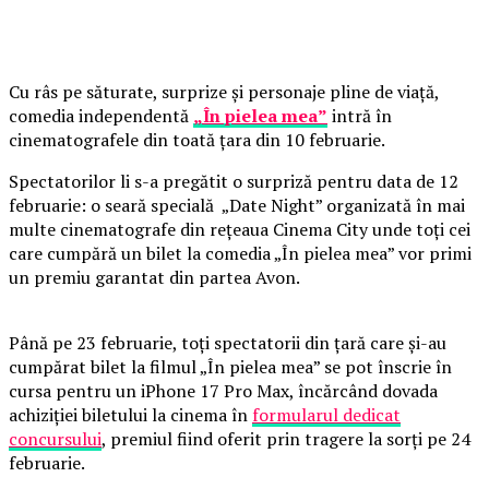
Cu râs pe săturate, surprize și personaje pline de viață,
comedia independentă
„În pielea mea”
intră în
cinematografele din toată țara din 10 februarie.
Spectatorilor li s-a pregătit o surpriză pentru data de 12
februarie: o seară specială „Date Night” organizată în mai
multe cinematografe din rețeaua Cinema City unde toți cei
care cumpără un bilet la comedia „În pielea mea” vor primi
un premiu garantat din partea Avon.
Până pe 23 februarie, toți spectatorii din țară care și-au
cumpărat bilet la filmul „În pielea mea” se pot înscrie în
cursa pentru un iPhone 17 Pro Max, încărcând dovada
achiziției biletului la cinema în
formularul dedicat
concursului
, premiul fiind oferit prin tragere la sorți pe 24
februarie.