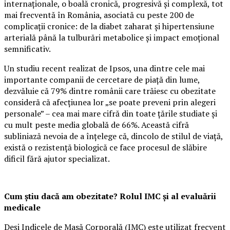
internaționale, o boală cronică, progresivă și complexă, tot
mai frecventă în România, asociată cu peste 200 de
complicații cronice: de la diabet zaharat și hipertensiune
arterială până la tulburări metabolice și impact emoțional
semnificativ.
Un studiu recent realizat de Ipsos, una dintre cele mai
importante companii de cercetare de piață din lume,
dezvăluie că 79% dintre românii care trăiesc cu obezitate
consideră că afecțiunea lor „se poate preveni prin alegeri
personale” – cea mai mare cifră din toate țările studiate și
cu mult peste media globală de 66%. Această cifră
subliniază nevoia de a înțelege că, dincolo de stilul de viață,
există o rezistență biologică ce face procesul de slăbire
dificil fără ajutor specializat.
Cum știu dacă am obezitate? Rolul IMC și al evaluării
medicale
Deși Indicele de Masă Corporală (IMC) este utilizat frecvent