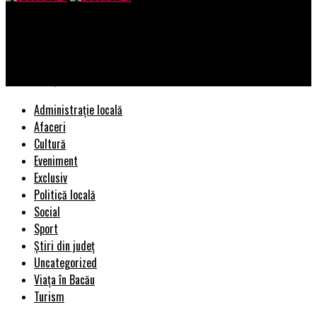
Bacau AZI
Veşti proaste pentru PSD de la Uniunea Europeană. Nu vom
accepta aşa ceva | BacauAZI
Administrație locală
Afaceri
Cultură
Eveniment
Exclusiv
Politică locală
Social
Sport
Știri din județ
Uncategorized
Viața în Bacău
Turism