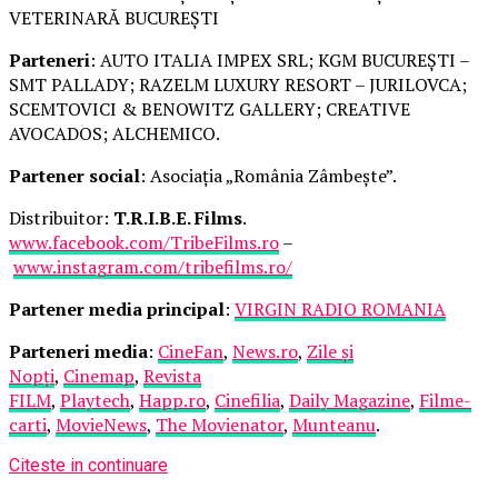
VETERINARĂ BUCUREȘTI
Parteneri
: AUTO ITALIA IMPEX SRL; KGM BUCUREȘTI –
SMT PALLADY; RAZELM LUXURY RESORT – JURILOVCA;
SCEMTOVICI & BENOWITZ GALLERY; CREATIVE
AVOCADOS; ALCHEMICO.
Partener social
: Asociația „România Zâmbește”.
Distribuitor:
T.R.I.B.E. Films
.
www.facebook.com/TribeFilms.ro
–
www.instagram.com/tribefilms.ro/
Partener media principal
:
VIRGIN RADIO ROMANIA
Parteneri media
:
CineFan
,
News.ro
,
Zile și
Nopți
,
Cinemap
,
Revista
FILM
,
Playtech
,
Happ.ro
,
Cinefilia
,
Daily Magazine
,
Filme-
carti
,
MovieNews
,
The Movienator
,
Munteanu
.
Citeste in continuare