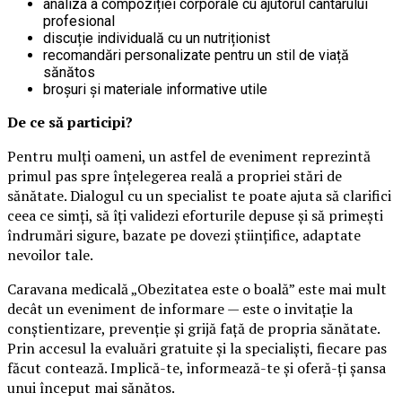
analiza a compoziției corporale cu ajutorul cântarului
profesional
discuție individuală cu un nutriționist
recomandări personalizate pentru un stil de viață
sănătos
broșuri și materiale informative utile
De ce să participi?
Pentru mulți oameni, un astfel de eveniment reprezintă
primul pas spre înțelegerea reală a propriei stări de
sănătate. Dialogul cu un specialist te poate ajuta să clarifici
ceea ce simți, să îți validezi eforturile depuse și să primești
îndrumări sigure, bazate pe dovezi științifice, adaptate
nevoilor tale.
Caravana medicală „Obezitatea este o boală” este mai mult
decât un eveniment de informare — este o invitație la
conștientizare, prevenție și grijă față de propria sănătate.
Prin accesul la evaluări gratuite și la specialiști, fiecare pas
făcut contează. Implică-te, informează-te și oferă-ți șansa
unui început mai sănătos.