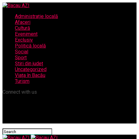
Administrație locală
Afaceri
Cultură
Eveniment
Exclusiv
Politică locală
Social
Sport
Știri din județ
Uncategorized
Viața în Bacău
Turism
Connect with us