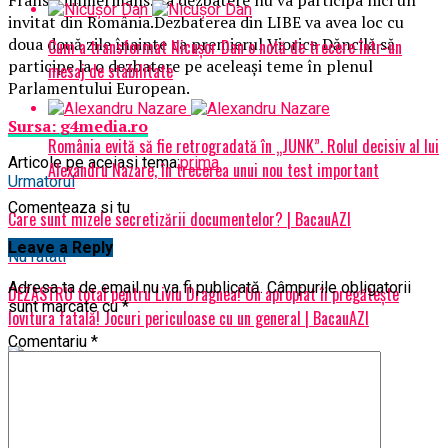
invitat din România.Dezbaterea din LIBE va avea loc cu
doua două zile înainte ca premierul Viorica Dăncilă să
Cum a transformat Nicușor Dan o notă de trecere într-un
participe la o dezbatere pe aceleaşi teme în plenul
mesaj de stabilitate
Parlamentului European.
Sursa: g4media.ro
România evită să fie retrogradată în „JUNK”. Rolul decisiv al lui
Articole pe aceiasi tema:
prima
Alexandru Nazare, în trecerea unui nou test important
Urmatorul
Comenteaza si tu
Care sunt mizele secretizării documentelor? | BacauAZI
Leave a Reply
Nu ratati
Adresa ta de email nu va fi publicată.
Câmpurile obligatorii
DEZASTRU total pentru Liviu Dragnea! Un apropiat îi pregătește
sunt marcate cu
*
lovitura fatală! Jocuri periculoase cu un general | BacauAZI
Comentariu
*