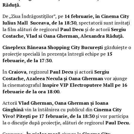
Răduță.
De „Ziua Îndrăgostiților”, pe
14 februarie, în Cinema City
Iulius Mall Suceava, de la 18:30
, spectatorii sunt invitați
la film alături de regizorul
Paul Decu
și de actorii
Sergiu
Costache, Vlad si Oana Gherman, Alexandra Răduță.
Cineplexx Băneasa Shopping City București
găzduiește o
proiecție specială în prezența întregii echipe pe
15
februarie, de la 17:30.
În
Craiova
, regizorul
Paul Decu
și actorii
Sergiu
Costache, Azaleea Necula și Oana Gherman
vor ajunge
la cinematograful
Inspire VIP Electroputere Mall pe 16
februarie de la ora 18:00
.
Actorii
Vlad Gherman, Oana Gherman și Ioana
Ginghină
vin la întâlnirea cu publicul din
Cinema City
Vivo! Pitești pe 17 februarie, de la 18:30
și vor participa
la o discuție după proiecție, alături de regizorul
Paul Decu.
Caravana
„În pielea mea”
ajunge la
Cinema City