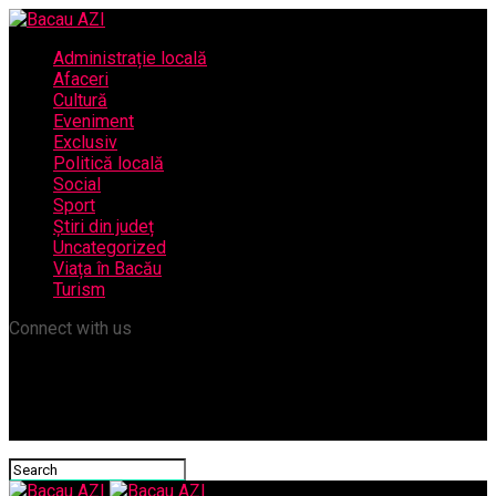
Administrație locală
Afaceri
Cultură
Eveniment
Exclusiv
Politică locală
Social
Sport
Știri din județ
Uncategorized
Viața în Bacău
Turism
Connect with us