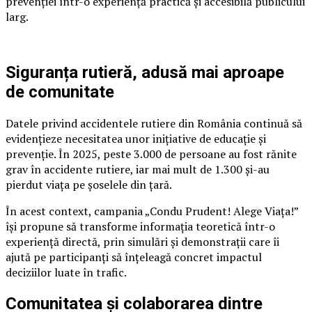
prevenției într-o experiență practică și accesibilă publicului
larg.
Siguranța rutieră, adusă mai aproape
de comunitate
Datele privind accidentele rutiere din România continuă să
evidențieze necesitatea unor inițiative de educație și
prevenție. În 2025, peste 3.000 de persoane au fost rănite
grav în accidente rutiere, iar mai mult de 1.300 și-au
pierdut viața pe șoselele din țară.
În acest context, campania „Condu Prudent! Alege Viața!”
își propune să transforme informația teoretică într-o
experiență directă, prin simulări și demonstrații care îi
ajută pe participanți să înțeleagă concret impactul
deciziilor luate în trafic.
Comunitatea și colaborarea dintre