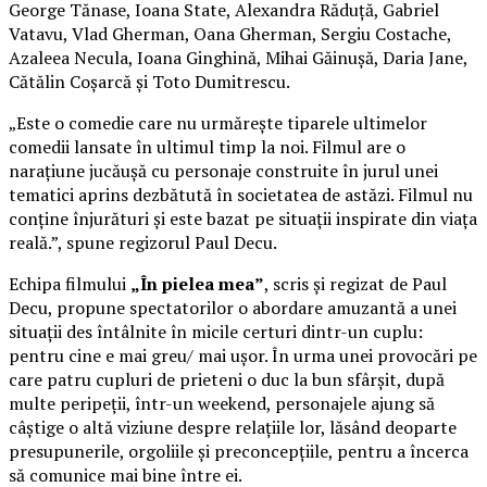
George Tănase, Ioana State, Alexandra Răduță, Gabriel
Vatavu, Vlad Gherman, Oana Gherman, Sergiu Costache,
Azaleea Necula, Ioana Ginghină, Mihai Găinușă, Daria Jane,
Cătălin Coșarcă și Toto Dumitrescu.
„Este o comedie care nu urmărește tiparele ultimelor
comedii lansate în ultimul timp la noi. Filmul are o
narațiune jucăușă cu personaje construite în jurul unei
tematici aprins dezbătută în societatea de astăzi. Filmul nu
conține înjurături și este bazat pe situații inspirate din viața
reală.”, spune regizorul Paul Decu.
Echipa filmului
„În pielea mea”
, scris și regizat de Paul
Decu, propune spectatorilor o abordare amuzantă a unei
situații des întâlnite în micile certuri dintr-un cuplu:
pentru cine e mai greu/ mai ușor. În urma unei provocări pe
care patru cupluri de prieteni o duc la bun sfârșit, după
multe peripeții, într-un weekend, personajele ajung să
câștige o altă viziune despre relațiile lor, lăsând deoparte
presupunerile, orgoliile și preconcepțiile, pentru a încerca
să comunice mai bine între ei.