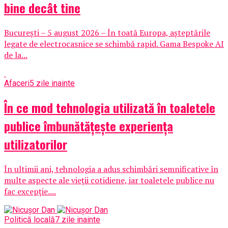
bine decât tine
București – 5 august 2026 – În toată Europa, așteptările
legate de electrocasnice se schimbă rapid. Gama Bespoke AI
de la...
Afaceri
5 zile inainte
În ce mod tehnologia utilizată în toaletele
publice îmbunătățește experiența
utilizatorilor
În ultimii ani, tehnologia a adus schimbări semnificative în
multe aspecte ale vieții cotidiene, iar toaletele publice nu
fac excepție....
Politică locală
7 zile inainte