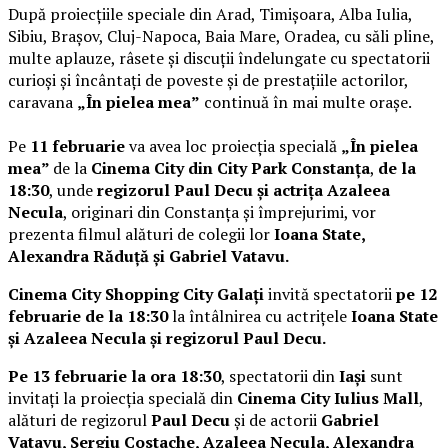
După proiecțiile speciale din Arad, Timișoara, Alba Iulia,
Sibiu, Brașov, Cluj-Napoca, Baia Mare, Oradea, cu săli pline,
multe aplauze, râsete și discuții îndelungate cu spectatorii
curioși și încântați de poveste și de prestațiile actorilor,
caravana
„În pielea mea”
continuă în mai multe orașe.
Pe
11 februarie
va avea loc proiecția specială
„În pielea
mea”
de la
Cinema City din City Park Constanța
,
de la
18:30
, unde
regizorul Paul Decu și actrița Azaleea
Necula
, originari din Constanța și împrejurimi, vor
prezenta filmul alături de colegii lor
Ioana State,
Alexandra Răduță și Gabriel Vatavu.
Cinema City Shopping City Galați
invită spectatorii
pe 12
februarie de la 18:30
la întâlnirea cu actrițele
Ioana State
și Azaleea Necula și regizorul Paul Decu.
Pe 13 februarie la ora 18:30
, spectatorii din
Iași
sunt
invitați la proiecția specială din
Cinema City Iulius Mall
,
alături de regizorul
Paul Decu
și de actorii
Gabriel
Vatavu, Sergiu Costache, Azaleea Necula, Alexandra