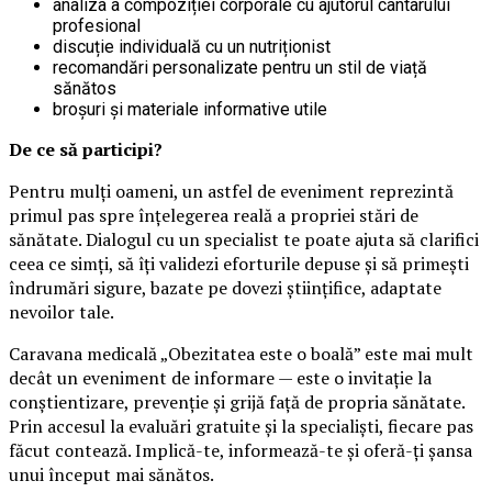
analiza a compoziției corporale cu ajutorul cântarului
profesional
discuție individuală cu un nutriționist
recomandări personalizate pentru un stil de viață
sănătos
broșuri și materiale informative utile
De ce să participi?
Pentru mulți oameni, un astfel de eveniment reprezintă
primul pas spre înțelegerea reală a propriei stări de
sănătate. Dialogul cu un specialist te poate ajuta să clarifici
ceea ce simți, să îți validezi eforturile depuse și să primești
îndrumări sigure, bazate pe dovezi științifice, adaptate
nevoilor tale.
Caravana medicală „Obezitatea este o boală” este mai mult
decât un eveniment de informare — este o invitație la
conștientizare, prevenție și grijă față de propria sănătate.
Prin accesul la evaluări gratuite și la specialiști, fiecare pas
făcut contează. Implică-te, informează-te și oferă-ți șansa
unui început mai sănătos.