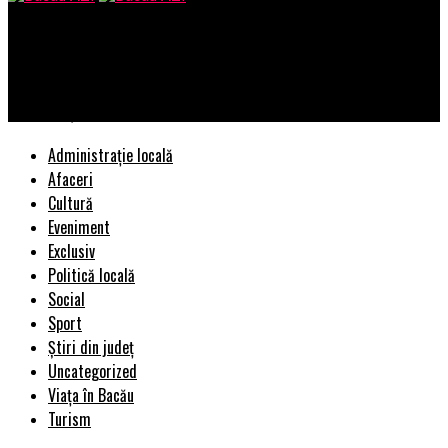
Bacau AZI
Cum arăta Valentina Pelinel înainte de cele 5 operații estetice
suferite și cât au costat-o | BacauAZI
Administrație locală
Afaceri
Cultură
Eveniment
Exclusiv
Politică locală
Social
Sport
Știri din județ
Uncategorized
Viața în Bacău
Turism