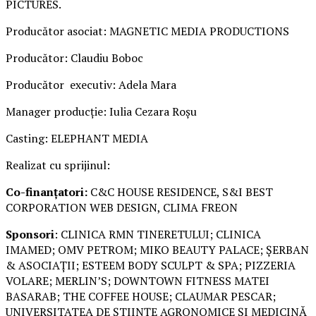
PICTURES.
Producător asociat: MAGNETIC MEDIA PRODUCTIONS
Producător: Claudiu Boboc
Producător executiv: Adela Mara
Manager producție: Iulia Cezara Roșu
Casting: ELEPHANT MEDIA
Realizat cu sprijinul:
Co-finanțatori:
C&C HOUSE RESIDENCE, S&I BEST
CORPORATION WEB DESIGN, CLIMA FREON
Sponsori
: CLINICA RMN TINERETULUI; CLINICA
IMAMED; OMV PETROM; MIKO BEAUTY PALACE; ȘERBAN
& ASOCIAȚII; ESTEEM BODY SCULPT & SPA; PIZZERIA
VOLARE; MERLIN’S; DOWNTOWN FITNESS MATEI
BASARAB; THE COFFEE HOUSE; CLAUMAR PESCAR;
UNIVERSITATEA DE ȘTIINȚE AGRONOMICE ȘI MEDICINĂ