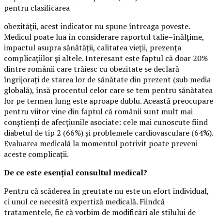
pentru clasificarea
obezității, acest indicator nu spune întreaga poveste.
Medicul poate lua în considerare raportul talie–înălțime,
impactul asupra sănătății, calitatea vieții, prezența
complicațiilor și altele. Interesant este faptul că doar 20%
dintre românii care trăiesc cu obezitate se declară
îngrijorați de starea lor de sănătate din prezent (sub media
globală), însă procentul celor care se tem pentru sănătatea
lor pe termen lung este aproape dublu. Această preocupare
pentru viitor vine din faptul că românii sunt mult mai
conștienți de afecțiunile asociate: cele mai cunoscute fiind
diabetul de tip 2 (66%) și problemele cardiovasculare (64%).
Evaluarea medicală la momentul potrivit poate preveni
aceste complicații.
De ce este esențial consultul medical?
Pentru că scăderea în greutate nu este un efort individual,
ci unul ce necesită expertiză medicală. Fiindcă
tratamentele, fie că vorbim de modificări ale stilului de