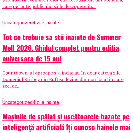
care permite publicului să le descopere în...
Uncategorized
4 zile inainte
Tot ce trebuie sa stii inainte de Summer
Well 2026. Ghidul complet pentru editia
aniversara de 15 ani
Countdown-ul aproape s-a incheiat. In doar cateva zile,
Domeniul Stirbey din Buftea devine din nou locul in care
zeci de...
Uncategorized
4 zile inainte
Mașinile de spălat și uscătoarele bazate pe
inteligență artificială îți cunosc hainele mai