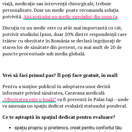
viață, medicație sau intervenții chirurgicale, trebuie
personalizate. Doar un medic poate recomanda soluția
potrivită.
Aici poți găsi un medic specialist din zona ta
.
Discuția cu un medic este cu atât mai importantă cu cât,
potrivit studiului Ipsos, doar 20% dintre respondenții care
trăiesc cu obezitate în România se declară îngrijorați de
starea lor de sănătate din prezent, cu mai mult de 20 de
puncte procentuale sub media globală.
Vrei să faci primul pas? Îl poți face gratuit, în mall
Pentru a susține publicul în adoptarea unor decizii
informate privind sănătatea, Caravana medicală
„Obezitatea este o boală”
va fi prezentă în Palas Iași – unde
va amenaja un spațiu dedicat evaluării statusului ponderal.
Ce te așteaptă în spațiul dedicat pentru evaluare?
spațiu propriu și prietenos, creat pentru confortul tău