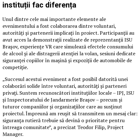
instituții fac diferența
Unul dintre cele mai importante elemente ale
evenimentului a fost colaborarea dintre voluntari,
autorități și partenerii implicați în proiect. Participanții au
avut acces la demonstrații realizate de reprezentanții ISU
Brașov, experiențe VR care simulează efectele consumului
de alcool și ale distragerii atenției la volan, sesiuni dedicate
siguranței copiilor în mașină și expoziții de automobile de
competiție.
„Succesul acestui eveniment a fost posibil datorită unei
colaborări solide între voluntari, autorități și parteneri
privați. Suntem recunoscători instituțiilor locale – IPJ, ISU
și Inspectoratului de Jandarmerie Brașov – precum și
tuturor companiilor și organizațiilor care au susținut
proiectul. Împreună am reușit să transmitem un mesaj clar:
siguranța rutieră trebuie să devină o prioritate pentru
întreaga comunitate”, a precizat Teodor Filip, Project
Manager.