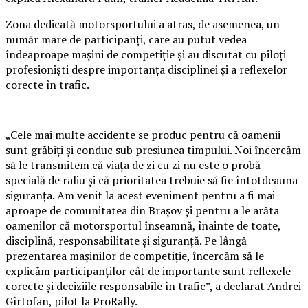
Zona dedicată motorsportului a atras, de asemenea, un
număr mare de participanți, care au putut vedea
îndeaproape mașini de competiție și au discutat cu piloți
profesioniști despre importanța disciplinei și a reflexelor
corecte în trafic.
„Cele mai multe accidente se produc pentru că oamenii
sunt grăbiți și conduc sub presiunea timpului. Noi încercăm
să le transmitem că viața de zi cu zi nu este o probă
specială de raliu și că prioritatea trebuie să fie întotdeauna
siguranța. Am venit la acest eveniment pentru a fi mai
aproape de comunitatea din Brașov și pentru a le arăta
oamenilor că motorsportul înseamnă, înainte de toate,
disciplină, responsabilitate și siguranță. Pe lângă
prezentarea mașinilor de competiție, încercăm să le
explicăm participanților cât de importante sunt reflexele
corecte și deciziile responsabile în trafic”, a declarat Andrei
Gîrtofan, pilot la ProRally.