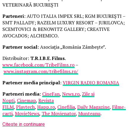
VETERINARĂ BUCUREȘTI
Parteneri
: AUTO ITALIA IMPEX SRL; KGM BUCUREȘTI –
SMT PALLADY; RAZELM LUXURY RESORT – JURILOVCA;
SCEMTOVICI & BENOWITZ GALLERY; CREATIVE
AVOCADOS; ALCHEMICO.
Partener social
: Asociația „România Zâmbește”.
Distribuitor:
T.R.I.B.E. Films
.
www.facebook.com/TribeFilms.ro
–
www.instagram.com/tribefilms.ro/
Partener media principal
:
VIRGIN RADIO ROMANIA
Parteneri media
:
CineFan
,
News.ro
,
Zile și
Nopți
,
Cinemap
,
Revista
FILM
,
Playtech
,
Happ.ro
,
Cinefilia
,
Daily Magazine
,
Filme-
carti
,
MovieNews
,
The Movienator
,
Munteanu
.
Citeste in continuare