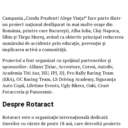
Campania „Condu Prudent! Alege Viața!” face parte dintr-
un proiect național desfășurat în mai multe orașe din
România, printre care București, Alba Iulia, Cluj-Napoca,
Sibiu și Târgu Mureș, având ca obiectiv principal reducerea
numărului de accidente prin educație, prevenție și
implicarea activă a comunității.
Proiectul a fost organizat cu sprijinul partenerilor și
sponsorilor: Allianz Țiriac, Accenture, Coresi, Autoliv,
Academia Titi Aur, ISU, IPJ, IJJ, Pro Rally Racing Team
(ERA), OC Racing Team, LS Driving Academy, Siguranța
Auto Copii, Lifetime Events, Ugly Bikers, Oaki, Crust
Focacceria și Panoramic.
Despre Rotaract
Rotaract este o organizație internațională dedicată
tinerilor cu vârste de peste 18 ani, care dezvoltă proiecte