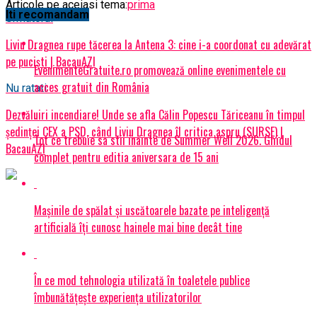
Articole pe aceiasi tema:
prima
Iti recomandam
Urmatorul
Liviu Dragnea rupe tăcerea la Antena 3: cine i-a coordonat cu adevărat
pe puciști | BacauAZI
EvenimenteGratuite.ro promovează online evenimentele cu
acces gratuit din România
Nu ratati
Dezvăluiri incendiare! Unde se afla Călin Popescu Tăriceanu în timpul
ședinței CEX a PSD, când Liviu Dragnea îl critica aspru (SURSE) |
Tot ce trebuie sa stii inainte de Summer Well 2026. Ghidul
BacauAZI
complet pentru editia aniversara de 15 ani
Mașinile de spălat și uscătoarele bazate pe inteligență
artificială îți cunosc hainele mai bine decât tine
În ce mod tehnologia utilizată în toaletele publice
îmbunătățește experiența utilizatorilor