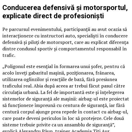
Conducerea defensivă și motorsportul,
explicate direct de profesioniști
Pe parcursul evenimentului, participanții au avut ocazia să
interacționeze cu instructori auto, specialiști în conducere
defensivă și piloți de motorsport, care au explicat diferența
dintre condusul sportiv și comportamentul responsabil în
trafic.
„Poligonul este esențial în formarea unui șofer, pentru că
acolo înveți gabaritul mașinii, poziționarea, frânarea,
utilizarea oglinzilor și reacțiile de bază, fără presiunea
traficului real. Abia după aceea ar trebui făcut pasul către
circulația urbană. La fel de importantă este și înțelegerea
sistemelor de siguranță ale mașinii: airbag-ul este proiectat
să funcționeze împreună cu centura de siguranță, iar fără
centură corpul ajunge prea repede în contact cu airbag-ul,
care poate deveni periculos în loc să protejeze. Cele două
sisteme trebuie privite ca un ansamblu de siguranță”,
explică Alexandru Păun, trainer Academia Titi Aur.