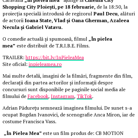
Shopping City Ploiești, pe 18 februarie,
de la 18:30, la
proiecția specială introdusă de regizorul
Paul Decu
, alături
de actorii
Ioana State, Vlad și Oana Gherman, Azaleea
Necula și Gabriel Vatavu.
O comedie actuală și spumoasă, filmul
„În pielea
mea”
este distribuit de T.R.I.B.E. Films.
TRAILER:
https://bit.ly/InPieleaMea
Site oficial:
inpieleamea.ro
Mai multe detalii, imagini de la filmări, fragmente din film,
declarații din partea actorilor și informații despre
concursuri sunt disponibile pe paginile social media ale
filmului de
Facebook
,
Instagram
,
TikTok
.
Adrian Pădurețu semnează imaginea filmului. De sunet s-a
ocupat Bogdan Ivanovici, de scenografie Anca Miron, iar de
costume Francisca Vass.
„În Pielea Mea”
este un film produs de: CB MOTION