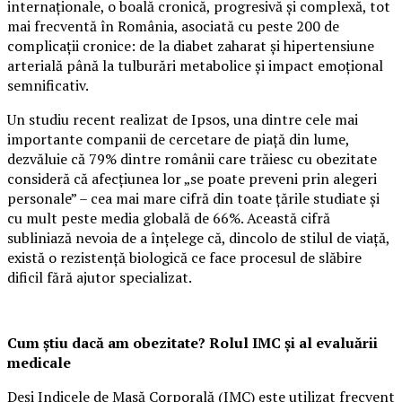
internaționale, o boală cronică, progresivă și complexă, tot
mai frecventă în România, asociată cu peste 200 de
complicații cronice: de la diabet zaharat și hipertensiune
arterială până la tulburări metabolice și impact emoțional
semnificativ.
Un studiu recent realizat de Ipsos, una dintre cele mai
importante companii de cercetare de piață din lume,
dezvăluie că 79% dintre românii care trăiesc cu obezitate
consideră că afecțiunea lor „se poate preveni prin alegeri
personale” – cea mai mare cifră din toate țările studiate și
cu mult peste media globală de 66%. Această cifră
subliniază nevoia de a înțelege că, dincolo de stilul de viață,
există o rezistență biologică ce face procesul de slăbire
dificil fără ajutor specializat.
Cum știu dacă am obezitate? Rolul IMC și al evaluării
medicale
Deși Indicele de Masă Corporală (IMC) este utilizat frecvent