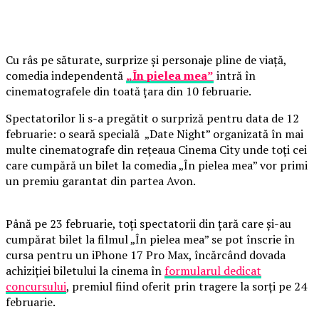
Cu râs pe săturate, surprize și personaje pline de viață,
comedia independentă
„În pielea mea”
intră în
cinematografele din toată țara din 10 februarie.
Spectatorilor li s-a pregătit o surpriză pentru data de 12
februarie: o seară specială „Date Night” organizată în mai
multe cinematografe din rețeaua Cinema City unde toți cei
care cumpără un bilet la comedia „În pielea mea” vor primi
un premiu garantat din partea Avon.
Până pe 23 februarie, toți spectatorii din țară care și-au
cumpărat bilet la filmul „În pielea mea” se pot înscrie în
cursa pentru un iPhone 17 Pro Max, încărcând dovada
achiziției biletului la cinema în
formularul dedicat
concursului
, premiul fiind oferit prin tragere la sorți pe 24
februarie.