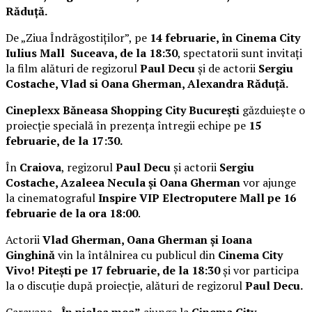
Răduță.
De „Ziua Îndrăgostiților”, pe
14 februarie, în Cinema City
Iulius Mall Suceava, de la 18:30
, spectatorii sunt invitați
la film alături de regizorul
Paul Decu
și de actorii
Sergiu
Costache, Vlad si Oana Gherman, Alexandra Răduță.
Cineplexx Băneasa Shopping City București
găzduiește o
proiecție specială în prezența întregii echipe pe
15
februarie, de la 17:30.
În
Craiova
, regizorul
Paul Decu
și actorii
Sergiu
Costache, Azaleea Necula și Oana Gherman
vor ajunge
la cinematograful
Inspire VIP Electroputere Mall pe 16
februarie de la ora 18:00
.
Actorii
Vlad Gherman, Oana Gherman și Ioana
Ginghină
vin la întâlnirea cu publicul din
Cinema City
Vivo! Pitești pe 17 februarie, de la 18:30
și vor participa
la o discuție după proiecție, alături de regizorul
Paul Decu.
Caravana
„În pielea mea”
ajunge la
Cinema City