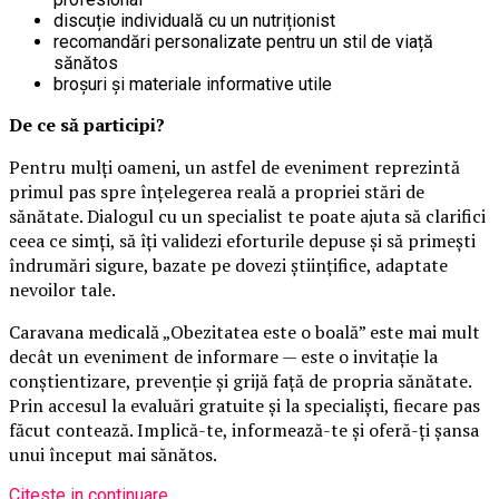
discuție individuală cu un nutriționist
recomandări personalizate pentru un stil de viață
sănătos
broșuri și materiale informative utile
De ce să participi?
Pentru mulți oameni, un astfel de eveniment reprezintă
primul pas spre înțelegerea reală a propriei stări de
sănătate. Dialogul cu un specialist te poate ajuta să clarifici
ceea ce simți, să îți validezi eforturile depuse și să primești
îndrumări sigure, bazate pe dovezi științifice, adaptate
nevoilor tale.
Caravana medicală „Obezitatea este o boală” este mai mult
decât un eveniment de informare — este o invitație la
conștientizare, prevenție și grijă față de propria sănătate.
Prin accesul la evaluări gratuite și la specialiști, fiecare pas
făcut contează. Implică-te, informează-te și oferă-ți șansa
unui început mai sănătos.
Citeste in continuare