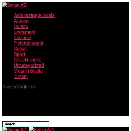
Administrație locală
Afaceri
Cultură
Eveniment
Exclusiv
Politică locală
Social
Sport
Știri din județ
Uncategorized
Viața în Bacău
Turism
Connect with us