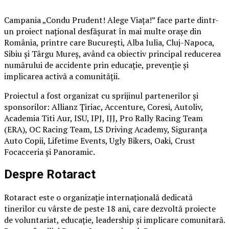
Campania „Condu Prudent! Alege Viața!” face parte dintr-
un proiect național desfășurat în mai multe orașe din
România, printre care București, Alba Iulia, Cluj-Napoca,
Sibiu și Târgu Mureș, având ca obiectiv principal reducerea
numărului de accidente prin educație, prevenție și
implicarea activă a comunității.
Proiectul a fost organizat cu sprijinul partenerilor și
sponsorilor: Allianz Țiriac, Accenture, Coresi, Autoliv,
Academia Titi Aur, ISU, IPJ, IJJ, Pro Rally Racing Team
(ERA), OC Racing Team, LS Driving Academy, Siguranța
Auto Copii, Lifetime Events, Ugly Bikers, Oaki, Crust
Focacceria și Panoramic.
Despre Rotaract
Rotaract este o organizație internațională dedicată
tinerilor cu vârste de peste 18 ani, care dezvoltă proiecte
de voluntariat, educație, leadership și implicare comunitară.