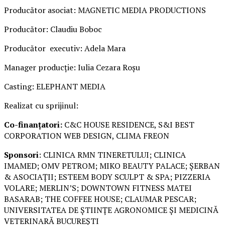
Producător asociat: MAGNETIC MEDIA PRODUCTIONS
Producător: Claudiu Boboc
Producător executiv: Adela Mara
Manager producție: Iulia Cezara Roșu
Casting: ELEPHANT MEDIA
Realizat cu sprijinul:
Co-finanțatori:
C&C HOUSE RESIDENCE, S&I BEST
CORPORATION WEB DESIGN, CLIMA FREON
Sponsori
: CLINICA RMN TINERETULUI; CLINICA
IMAMED; OMV PETROM; MIKO BEAUTY PALACE; ȘERBAN
& ASOCIAȚII; ESTEEM BODY SCULPT & SPA; PIZZERIA
VOLARE; MERLIN’S; DOWNTOWN FITNESS MATEI
BASARAB; THE COFFEE HOUSE; CLAUMAR PESCAR;
UNIVERSITATEA DE ȘTIINȚE AGRONOMICE ȘI MEDICINĂ
VETERINARĂ BUCUREȘTI