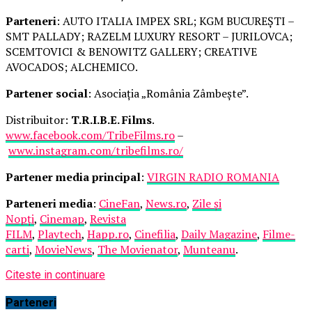
Parteneri
: AUTO ITALIA IMPEX SRL; KGM BUCUREȘTI –
SMT PALLADY; RAZELM LUXURY RESORT – JURILOVCA;
SCEMTOVICI & BENOWITZ GALLERY; CREATIVE
AVOCADOS; ALCHEMICO.
Partener social
: Asociația „România Zâmbește”.
Distribuitor:
T.R.I.B.E. Films
.
www.facebook.com/TribeFilms.ro
–
www.instagram.com/tribefilms.ro/
Partener media principal
:
VIRGIN RADIO ROMANIA
Parteneri media
:
CineFan
,
News.ro
,
Zile și
Nopți
,
Cinemap
,
Revista
FILM
,
Playtech
,
Happ.ro
,
Cinefilia
,
Daily Magazine
,
Filme-
carti
,
MovieNews
,
The Movienator
,
Munteanu
.
Citeste in continuare
Parteneri