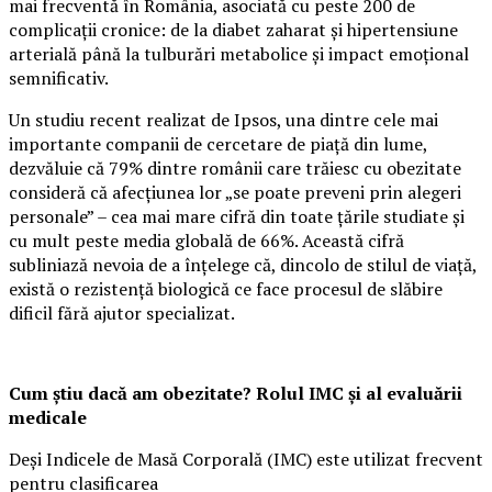
mai frecventă în România, asociată cu peste 200 de
complicații cronice: de la diabet zaharat și hipertensiune
arterială până la tulburări metabolice și impact emoțional
semnificativ.
Un studiu recent realizat de Ipsos, una dintre cele mai
importante companii de cercetare de piață din lume,
dezvăluie că 79% dintre românii care trăiesc cu obezitate
consideră că afecțiunea lor „se poate preveni prin alegeri
personale” – cea mai mare cifră din toate țările studiate și
cu mult peste media globală de 66%. Această cifră
subliniază nevoia de a înțelege că, dincolo de stilul de viață,
există o rezistență biologică ce face procesul de slăbire
dificil fără ajutor specializat.
Cum știu dacă am obezitate? Rolul IMC și al evaluării
medicale
Deși Indicele de Masă Corporală (IMC) este utilizat frecvent
pentru clasificarea