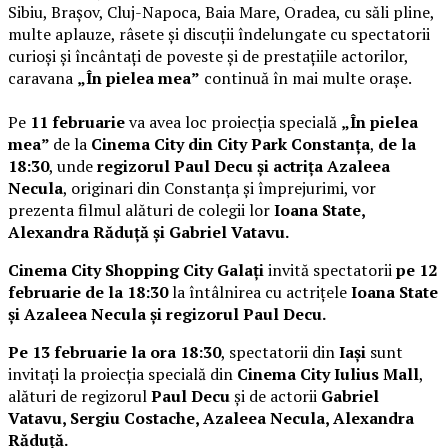
Sibiu, Brașov, Cluj-Napoca, Baia Mare, Oradea, cu săli pline,
multe aplauze, râsete și discuții îndelungate cu spectatorii
curioși și încântați de poveste și de prestațiile actorilor,
caravana
„În pielea mea”
continuă în mai multe orașe.
Pe
11 februarie
va avea loc proiecția specială
„În pielea
mea”
de la
Cinema City din City Park Constanța
,
de la
18:30
, unde
regizorul Paul Decu și actrița Azaleea
Necula
, originari din Constanța și împrejurimi, vor
prezenta filmul alături de colegii lor
Ioana State,
Alexandra Răduță și Gabriel Vatavu.
Cinema City Shopping City Galați
invită spectatorii
pe 12
februarie de la 18:30
la întâlnirea cu actrițele
Ioana State
și Azaleea Necula și regizorul Paul Decu.
Pe 13 februarie la ora 18:30
, spectatorii din
Iași
sunt
invitați la proiecția specială din
Cinema City Iulius Mall
,
alături de regizorul
Paul Decu
și de actorii
Gabriel
Vatavu, Sergiu Costache, Azaleea Necula, Alexandra
Răduță.