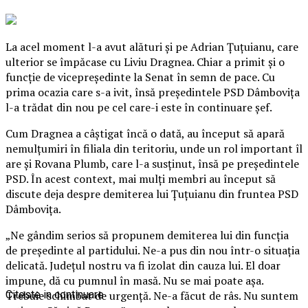
La acel moment l-a avut alături şi pe Adrian Țuţuianu, care
ulterior se împăcase cu Liviu Dragnea. Chiar a primit şi o
funcţie de vicepreşedinte la Senat în semn de pace. Cu
prima ocazia care s-a ivit, însă preşedintele PSD Dâmboviţa
l-a trădat din nou pe cel care-i este în continuare şef.
Cum Dragnea a câştigat încă o dată, au început să apară
nemulţumiri în filiala din teritoriu, unde un rol important îl
are şi Rovana Plumb, care l-a susţinut, însă pe preşedintele
PSD.
În acest context, mai mulţi membri au început să
discute deja despre demiterea lui Țuţuianu din fruntea PSD
Dâmboviţa.
„Ne gândim serios să propunem demiterea lui din funcţia
de preşedinte al partidului. Ne-a pus din nou într-o situaţia
delicată. Judeţul nostru va fi izolat din cauza lui. El doar
impune, dă cu pumnul în masă. Nu se mai poate aşa.
Trebuie schimbat de urgenţă. Ne-a făcut de râs. Nu suntem
Citeste in continuare