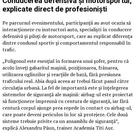
Conducerea defensivă și motorsportul,
explicate direct de profesioniști
Pe parcursul evenimentului, participanții au avut ocazia să
interacționeze cu instructori auto, specialiști în conducere
defensivă și piloți de motorsport, care au explicat diferența
dintre condusul sportiv și comportamentul responsabil în
trafic.
„Poligonul este esențial în formarea unui șofer, pentru că
acolo înveți gabaritul mașinii, poziționarea, frânarea,
utilizarea oglinzilor și reacțiile de bază, fără presiunea
traficului real. Abia după aceea ar trebui făcut pasul către
circulația urbană. La fel de importantă este și înțelegerea
sistemelor de siguranță ale mașinii: airbag-ul este proiectat
să funcționeze împreună cu centura de siguranță, iar fără
centură corpul ajunge prea repede în contact cu airbag-ul,
care poate deveni periculos în loc să protejeze. Cele două
sisteme trebuie privite ca un ansamblu de siguranță”,
explică Alexandru Păun, trainer Academia Titi Aur.