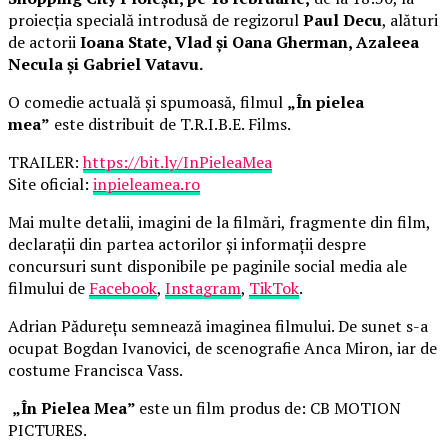
proiecția specială introdusă de regizorul
Paul Decu
, alături
de actorii
Ioana State, Vlad și Oana Gherman, Azaleea
Necula și Gabriel Vatavu.
O comedie actuală și spumoasă, filmul
„În pielea
mea”
este distribuit de T.R.I.B.E. Films.
TRAILER:
https://bit.ly/InPieleaMea
Site oficial:
inpieleamea.ro
Mai multe detalii, imagini de la filmări, fragmente din film,
declarații din partea actorilor și informații despre
concursuri sunt disponibile pe paginile social media ale
filmului de
Facebook
,
Instagram
,
TikTok
.
Adrian Pădurețu semnează imaginea filmului. De sunet s-a
ocupat Bogdan Ivanovici, de scenografie Anca Miron, iar de
costume Francisca Vass.
„În Pielea Mea”
este un film produs de: CB MOTION
PICTURES.