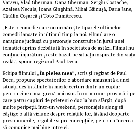
Vatavu, Vlad Gherman, Oana Gherman, Sergiu Costache,
Azaleea Necula, Ioana Ginghină, Mihai Găinușă, Daria Jane,
Cătălin Coșarcă și Toto Dumitrescu.
„Este o comedie care nu urmărește tiparele ultimelor
comedii lansate în ultimul timp la noi. Filmul are o
narațiune jucăușă cu personaje construite în jurul unei
tematici aprins dezbătută în societatea de astăzi. Filmul nu
conține înjurături și este bazat pe situații inspirate din viața
reală.”, spune regizorul Paul Decu.
Echipa filmului
„În pielea mea”
, scris și regizat de Paul
Decu, propune spectatorilor o abordare amuzantă a unei
situații des întâlnite în micile certuri dintr-un cuplu:
pentru cine e mai greu/ mai ușor. În urma unei provocări pe
care patru cupluri de prieteni o duc la bun sfârșit, după
multe peripeții, într-un weekend, personajele ajung să
câștige o altă viziune despre relațiile lor, lăsând deoparte
presupunerile, orgoliile și preconcepțiile, pentru a încerca
să comunice mai bine între ei.