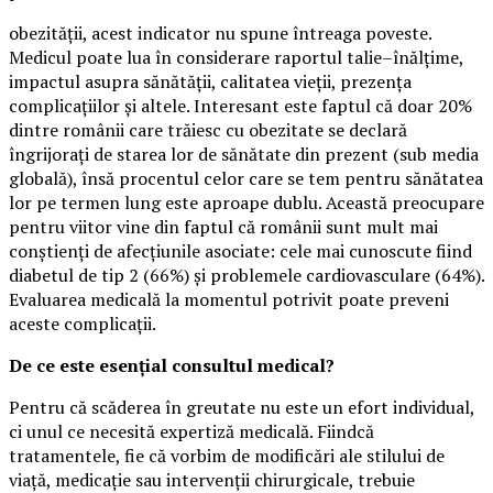
obezității, acest indicator nu spune întreaga poveste.
Medicul poate lua în considerare raportul talie–înălțime,
impactul asupra sănătății, calitatea vieții, prezența
complicațiilor și altele. Interesant este faptul că doar 20%
dintre românii care trăiesc cu obezitate se declară
îngrijorați de starea lor de sănătate din prezent (sub media
globală), însă procentul celor care se tem pentru sănătatea
lor pe termen lung este aproape dublu. Această preocupare
pentru viitor vine din faptul că românii sunt mult mai
conștienți de afecțiunile asociate: cele mai cunoscute fiind
diabetul de tip 2 (66%) și problemele cardiovasculare (64%).
Evaluarea medicală la momentul potrivit poate preveni
aceste complicații.
De ce este esențial consultul medical?
Pentru că scăderea în greutate nu este un efort individual,
ci unul ce necesită expertiză medicală. Fiindcă
tratamentele, fie că vorbim de modificări ale stilului de
viață, medicație sau intervenții chirurgicale, trebuie