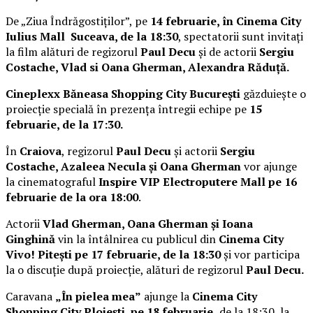
De „Ziua Îndrăgostiților”, pe
14 februarie, în Cinema City
Iulius Mall Suceava, de la 18:30
, spectatorii sunt invitați
la film alături de regizorul
Paul Decu
și de actorii
Sergiu
Costache, Vlad si Oana Gherman, Alexandra Răduță.
Cineplexx Băneasa Shopping City București
găzduiește o
proiecție specială în prezența întregii echipe pe
15
februarie, de la 17:30.
În
Craiova
, regizorul
Paul Decu
și actorii
Sergiu
Costache, Azaleea Necula și Oana Gherman
vor ajunge
la cinematograful
Inspire VIP Electroputere Mall pe 16
februarie de la ora 18:00
.
Actorii
Vlad Gherman, Oana Gherman și Ioana
Ginghină
vin la întâlnirea cu publicul din
Cinema City
Vivo! Pitești pe 17 februarie, de la 18:30
și vor participa
la o discuție după proiecție, alături de regizorul
Paul Decu.
Caravana
„În pielea mea”
ajunge la
Cinema City
Shopping City Ploiești, pe 18 februarie,
de la 18:30, la