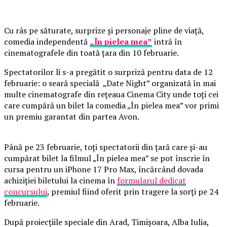
Cu râs pe săturate, surprize și personaje pline de viață,
comedia independentă
„În pielea mea”
intră în
cinematografele din toată țara din 10 februarie.
Spectatorilor li s-a pregătit o surpriză pentru data de 12
februarie: o seară specială „Date Night” organizată în mai
multe cinematografe din rețeaua Cinema City unde toți cei
care cumpără un bilet la comedia „În pielea mea” vor primi
un premiu garantat din partea Avon.
Până pe 23 februarie, toți spectatorii din țară care și-au
cumpărat bilet la filmul „În pielea mea” se pot înscrie în
cursa pentru un iPhone 17 Pro Max, încărcând dovada
achiziției biletului la cinema în
formularul dedicat
concursului
, premiul fiind oferit prin tragere la sorți pe 24
februarie.
După proiecțiile speciale din Arad, Timișoara, Alba Iulia,