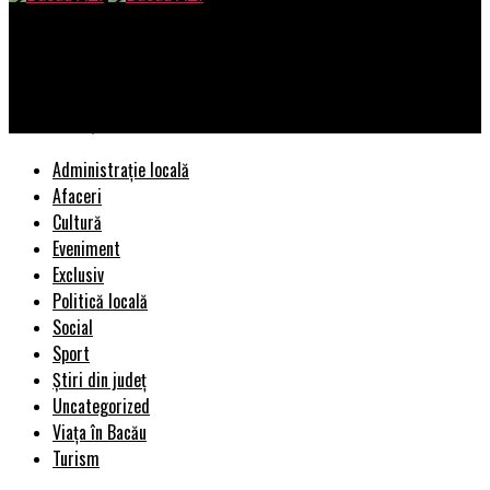
Bacau AZI
EXCLUSIV! Dezastru total pentru Adrian Țuțuianu! Bomba care i
se pregătește din PSD | BacauAZI
Administrație locală
Afaceri
Cultură
Eveniment
Exclusiv
Politică locală
Social
Sport
Știri din județ
Uncategorized
Viața în Bacău
Turism