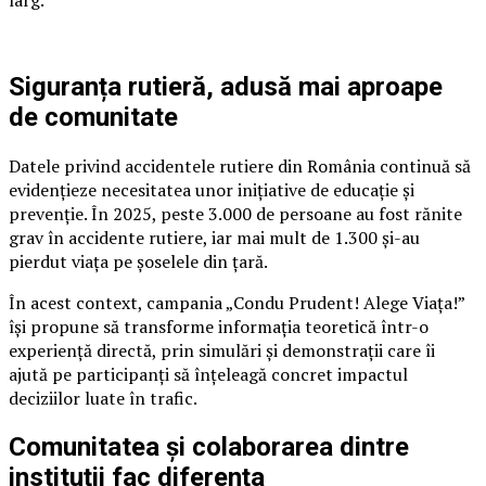
larg.
Siguranța rutieră, adusă mai aproape
de comunitate
Datele privind accidentele rutiere din România continuă să
evidențieze necesitatea unor inițiative de educație și
prevenție. În 2025, peste 3.000 de persoane au fost rănite
grav în accidente rutiere, iar mai mult de 1.300 și-au
pierdut viața pe șoselele din țară.
În acest context, campania „Condu Prudent! Alege Viața!”
își propune să transforme informația teoretică într-o
experiență directă, prin simulări și demonstrații care îi
ajută pe participanți să înțeleagă concret impactul
deciziilor luate în trafic.
Comunitatea și colaborarea dintre
instituții fac diferența