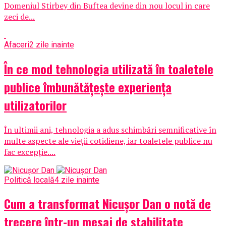
Domeniul Stirbey din Buftea devine din nou locul in care
zeci de...
Afaceri
2 zile inainte
În ce mod tehnologia utilizată în toaletele
publice îmbunătățește experiența
utilizatorilor
În ultimii ani, tehnologia a adus schimbări semnificative în
multe aspecte ale vieții cotidiene, iar toaletele publice nu
fac excepție....
Politică locală
4 zile inainte
Cum a transformat Nicușor Dan o notă de
trecere într-un mesaj de stabilitate