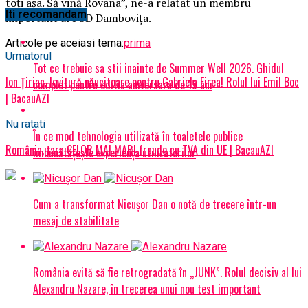
toţi aşa. Să vină Rovana”, ne-a relatat un membru
Iti recomandam
important al PSD Damboviţa.
Articole pe aceiasi tema:
prima
Urmatorul
Tot ce trebuie sa stii inainte de Summer Well 2026. Ghidul
Ion Țiriac, lovitură năucitoare pentru Gabriela Firea! Rolul lui Emil Boc
complet pentru editia aniversara de 15 ani
| BacauAZI
Nu ratati
În ce mod tehnologia utilizată în toaletele publice
România, țara CELOR MAI MARI fraude cu TVA din UE | BacauAZI
îmbunătățește experiența utilizatorilor
Cum a transformat Nicușor Dan o notă de trecere într-un
mesaj de stabilitate
România evită să fie retrogradată în „JUNK”. Rolul decisiv al lui
Alexandru Nazare, în trecerea unui nou test important