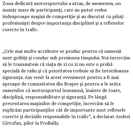
Zona dedicată motorsportului a atras, de asemenea, un
număr mare de participanți, care au putut vedea
îndeaproape mașini de competiție și au discutat cu piloți
profesioniști despre importanța disciplinei și a reflexelor
corecte în trafic.
„Cele mai multe accidente se produc pentru că oamenii
sunt grăbiți și conduc sub presiunea timpului. Noi încercăm
să le transmitem că viața de zi cu zi nu este o probă
specială de raliu și că prioritatea trebuie să fie întotdeauna
siguranța. Am venit la acest eveniment pentru a fi mai
aproape de comunitatea din Brașov și pentru a le arăta
oamenilor că motorsportul înseamnă, înainte de toate,
disciplină, responsabilitate și siguranță. Pe lângă
prezentarea mașinilor de competiție, încercăm să le
explicăm participanților cât de importante sunt reflexele
corecte și deciziile responsabile în trafic”, a declarat Andrei
Gîrtofan, pilot la ProRally.