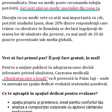
personalizate. Doar un medic poate recomanda soluția
potrivită.
Aici poți găsi un medic specialist din zona ta
.
Discuția cu un medic este cu atât mai importantă cu cât,
potrivit studiului Ipsos, doar 20% dintre respondenții care
trăiesc cu obezitate în România se declară îngrijorați de
starea lor de sănătate din prezent, cu mai mult de 20 de
puncte procentuale sub media globală.
Vrei să faci primul pas? Îl poți face gratuit, în mall
Pentru a susține publicul în adoptarea unor decizii
informate privind sănătatea, Caravana medicală
„Obezitatea este o boală”
va fi prezentă în Palas Iași – unde
va amenaja un spațiu dedicat evaluării statusului ponderal.
Ce te așteaptă în spațiul dedicat pentru evaluare?
spațiu propriu și prietenos, creat pentru confortul tău
analiza a compoziției corporale cu ajutorul cântarului
profesional