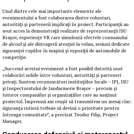
Unul dintre cele mai importante elemente ale
evenimentului a fost colaborarea dintre voluntari,
autorități și partenerii implicați în proiect. Participanții au
avut acces la demonstrații realizate de reprezentanții ISU
Brașov, experiențe VR care simulează efectele consumului
de alcool și ale distragerii atenției la volan, sesiuni dedicate
siguranței copiilor în mașină și expoziții de automobile de
competiție.
„Succesul acestui eveniment a fost posibil datorită unei
colaborări solide între voluntari, autorități și parteneri
privați. Suntem recunoscători instituțiilor locale – IPJ, ISU
și Inspectoratului de Jandarmerie Brașov – precum și
tuturor companiilor și organizațiilor care au susținut
proiectul. Împreună am reușit să transmitem un mesaj clar:
siguranța rutieră trebuie să devină o prioritate pentru
întreaga comunitate”, a precizat Teodor Filip, Project
Manager.