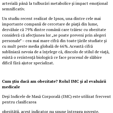
arterială până la tulburări metabolice și impact emoțional
semnificativ.
Un studiu recent realizat de Ipsos, una dintre cele mai
importante companii de cercetare de piață din lume,
dezvăluie că 79% dintre românii care trăiesc cu obezitate
consideră că afecțiunea lor „se poate preveni prin alegeri
personale” – cea mai mare cifră din toate țările studiate și
cu mult peste media globală de 66%. Această cifră
subliniază nevoia de a înțelege că, dincolo de stilul de viață,
există o rezistență biologică ce face procesul de slăbire
dificil fără ajutor specializat.
Cum știu dacă am obezitate? Rolul IMC și al evaluării
medicale
Deși Indicele de Masă Corporală (IMC) este utilizat frecvent
pentru clasificarea
obezității, acest indicator nu spune întreaga poveste.