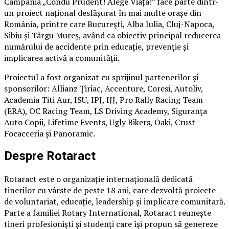
Campania „Condu Prudent! Alege Viața!” face parte dintr-
un proiect național desfășurat în mai multe orașe din
România, printre care București, Alba Iulia, Cluj-Napoca,
Sibiu și Târgu Mureș, având ca obiectiv principal reducerea
numărului de accidente prin educație, prevenție și
implicarea activă a comunității.
Proiectul a fost organizat cu sprijinul partenerilor și
sponsorilor: Allianz Țiriac, Accenture, Coresi, Autoliv,
Academia Titi Aur, ISU, IPJ, IJJ, Pro Rally Racing Team
(ERA), OC Racing Team, LS Driving Academy, Siguranța
Auto Copii, Lifetime Events, Ugly Bikers, Oaki, Crust
Focacceria și Panoramic.
Despre Rotaract
Rotaract este o organizație internațională dedicată
tinerilor cu vârste de peste 18 ani, care dezvoltă proiecte
de voluntariat, educație, leadership și implicare comunitară.
Parte a familiei Rotary International, Rotaract reunește
tineri profesioniști și studenți care își propun să genereze