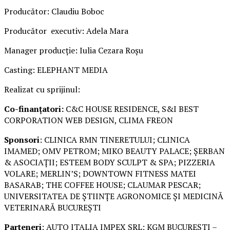
Producător: Claudiu Boboc
Producător executiv: Adela Mara
Manager producție: Iulia Cezara Roșu
Casting: ELEPHANT MEDIA
Realizat cu sprijinul:
Co-finanțatori:
C&C HOUSE RESIDENCE, S&I BEST
CORPORATION WEB DESIGN, CLIMA FREON
Sponsori
: CLINICA RMN TINERETULUI; CLINICA
IMAMED; OMV PETROM; MIKO BEAUTY PALACE; ȘERBAN
& ASOCIAȚII; ESTEEM BODY SCULPT & SPA; PIZZERIA
VOLARE; MERLIN’S; DOWNTOWN FITNESS MATEI
BASARAB; THE COFFEE HOUSE; CLAUMAR PESCAR;
UNIVERSITATEA DE ȘTIINȚE AGRONOMICE ȘI MEDICINĂ
VETERINARĂ BUCUREȘTI
Parteneri
: AUTO ITALIA IMPEX SRL; KGM BUCUREȘTI –