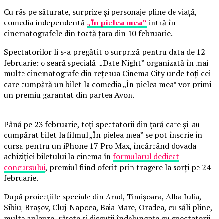
Cu râs pe săturate, surprize și personaje pline de viață,
comedia independentă
„În pielea mea”
intră în
cinematografele din toată țara din 10 februarie.
Spectatorilor li s-a pregătit o surpriză pentru data de 12
februarie: o seară specială „Date Night” organizată în mai
multe cinematografe din rețeaua Cinema City unde toți cei
care cumpără un bilet la comedia „În pielea mea” vor primi
un premiu garantat din partea Avon.
Până pe 23 februarie, toți spectatorii din țară care și-au
cumpărat bilet la filmul „În pielea mea” se pot înscrie în
cursa pentru un iPhone 17 Pro Max, încărcând dovada
achiziției biletului la cinema în
formularul dedicat
concursului
, premiul fiind oferit prin tragere la sorți pe 24
februarie.
După proiecțiile speciale din Arad, Timișoara, Alba Iulia,
Sibiu, Brașov, Cluj-Napoca, Baia Mare, Oradea, cu săli pline,
multe aplauze, râsete și discuții îndelungate cu spectatorii