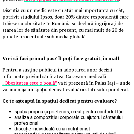
Discuția cu un medic este cu atât mai importantă cu cât,
potrivit studiului Ipsos, doar 20% dintre respondenții care
trăiesc cu obezitate în România se declară îngrijorați de
starea lor de sănătate din prezent, cu mai mult de 20 de
puncte procentuale sub media globală.
Vrei să faci primul pas? Îl poți face gratuit, în mall
Pentru a susține publicul în adoptarea unor decizii
informate privind sănătatea, Caravana medicală
„Obezitatea este o boală”
va fi prezentă în Palas Iași – unde
va amenaja un spațiu dedicat evaluării statusului ponderal.
Ce te așteaptă în spațiul dedicat pentru evaluare?
spațiu propriu și prietenos, creat pentru confortul tău
analiza a compoziției corporale cu ajutorul cântarului
profesional
discuție individuală cu un nutriționist