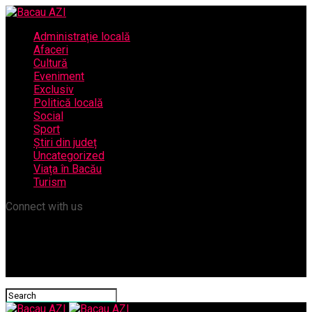
Administrație locală
Afaceri
Cultură
Eveniment
Exclusiv
Politică locală
Social
Sport
Știri din județ
Uncategorized
Viața în Bacău
Turism
Connect with us