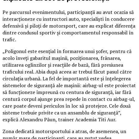
Pe parcursul evenimentului, participanții au avut ocazia să
interacționeze cu instructori auto, specialiști în conducere
defensivă și piloți de motorsport, care au explicat diferența
dintre condusul sportiv și comportamentul responsabil în
trafic.
„Poligonul este esențial în formarea unui șofer, pentru că
acolo înveți gabaritul mașinii, poziționarea, frânarea,
utilizarea oglinzilor și reacțiile de bază, fără presiunea
traficului real. Abia după aceea ar trebui făcut pasul către
circulația urbană. La fel de importantă este și înțelegerea
sistemelor de siguranță ale mașinii: airbag-ul este proiectat
să funcționeze împreună cu centura de siguranță, iar fără
centură corpul ajunge prea repede în contact cu airbag-ul,
care poate deveni periculos în loc să protejeze. Cele două
sisteme trebuie privite ca un ansamblu de siguranță”,
explică Alexandru Păun, trainer Academia Titi Aur.
Zona dedicată motorsportului a atras, de asemenea, un
număr mare de participanți, care au putut vedea