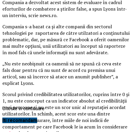
Compania a dezvoltat acest sistem de evaluare în cadrul
eforturilor de combatere a ştirilor false, a spus Lyons într-
un interviu, scrie news.ro.
Compania s-a bazat ca şi alte companii din sectorul
tehnologiei pe raportarea de către utilzatori a conţinutului
problematic, dar, pe măsură ce Facebook a oferit oamenilor
mai multe opţiuni, unii utilizatori au început să raporteze
în mod fals că unele informaţii nu sunt adevărate.
„Nu este neobişnuit ca oamenii să ne spună că ceva este
fals doar pentru că nu sunt de acord cu premisa unui
articol, sau să încerce să atace un anumit publisher”, a
explicat Lyons.
Scorul privind credibilitatea utilizatorilor, cuprins între 0 şi
1, nu este conceput ca un indicator absolut al credibilităţii
unei persoane şi nu este un scor unic al reputaţiei acordat
Citeste in continuare
utilizatorilor. În schimb, acest scor este una dintre
metodele de măsurare, între miile de noi indicii de
Iti recomandam
comportament pe care Facebook le ia acum în considerare