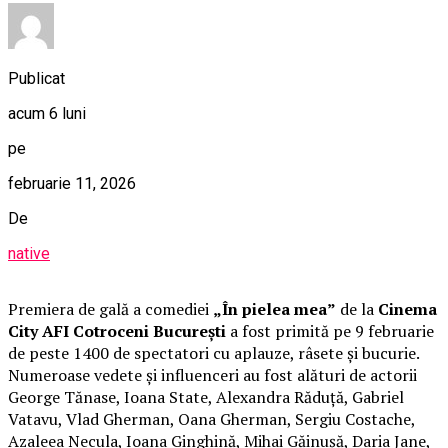
Publicat
acum 6 luni
pe
februarie 11, 2026
De
native
Premiera de gală a comediei
„În pielea mea”
de la
Cinema
City AFI Cotroceni București
a fost primită pe 9 februarie
de peste 1400 de spectatori cu aplauze, râsete și bucurie.
Numeroase vedete și influenceri au fost alături de actorii
George Tănase, Ioana State, Alexandra Răduță, Gabriel
Vatavu, Vlad Gherman, Oana Gherman, Sergiu Costache,
Azaleea Necula, Ioana Ginghină, Mihai Găinușă, Daria Jane,