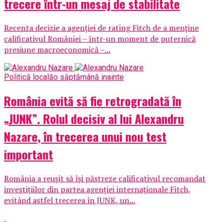
trecere într-un mesaj de stabilitate
Recenta decizie a agenției de rating Fitch de a menține
calificativul României – într-un moment de puternică
presiune macroeconomică –...
Politică locală
o săptămână inainte
România evită să fie retrogradată în
„JUNK”. Rolul decisiv al lui Alexandru
Nazare, în trecerea unui nou test
important
România a reușit să își păstreze calificativul recomandat
investițiilor din partea agenției internaționale Fitch,
evitând astfel trecerea în JUNK, un...