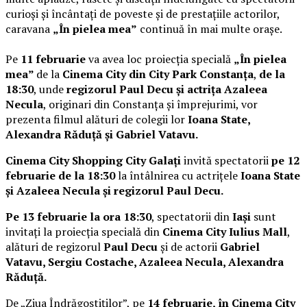
curioși și încântați de poveste și de prestațiile actorilor,
caravana
„În pielea mea”
continuă în mai multe orașe.
Pe
11 februarie
va avea loc proiecția specială
„În pielea
mea”
de la
Cinema City din City Park Constanța
,
de la
18:30
, unde
regizorul Paul Decu și actrița Azaleea
Necula
, originari din Constanța și împrejurimi, vor
prezenta filmul alături de colegii lor
Ioana State,
Alexandra Răduță și Gabriel Vatavu.
Cinema City Shopping City Galați
invită spectatorii
pe 12
februarie de la 18:30
la întâlnirea cu actrițele
Ioana State
și Azaleea Necula și regizorul Paul Decu.
Pe 13 februarie la ora 18:30
, spectatorii din
Iași
sunt
invitați la proiecția specială din
Cinema City Iulius Mall
,
alături de regizorul
Paul Decu
și de actorii
Gabriel
Vatavu, Sergiu Costache, Azaleea Necula, Alexandra
Răduță.
De „Ziua Îndrăgostiților”, pe
14 februarie, în Cinema City