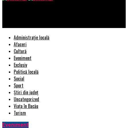
Bacau AZI
Arma Facebook împotriva fenomenului fake news | BacauAZI
Administrație locală
Afaceri
Cultură
Eveniment
Exclusiv
Politică locală
Social
Sport
Știri din județ
Uncategorized
Viața în Bacău
Turism
Eveniment