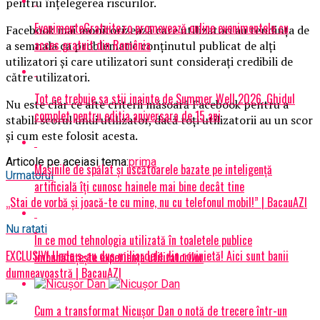
pentru înţelegerea riscurilor.
EvenimenteGratuite.ro promovează online evenimentele cu
Facebook mai monitorizează care utilizatori au tendinţa de
acces gratuit din România
a semnala ca problematic conţinutul publicat de alţi
utilizatori şi care utilizatori sunt consideraţi credibili de
către utilizatori.
Tot ce trebuie sa stii inainte de Summer Well 2026. Ghidul
Nu este clar ce alte criterii măsoară Facebook pentru a
complet pentru editia aniversara de 15 ani
stabili scorul unui utilizator, dacă toţi utilizatorii au un scor
şi cum este folosit acesta.
Articole pe aceiasi tema:
prima
Mașinile de spălat și uscătoarele bazate pe inteligență
Urmatorul
artificială îți cunosc hainele mai bine decât tine
„Stai de vorbă și joacă-te cu mine, nu cu telefonul mobil!” | BacauAZI
Nu ratati
În ce mod tehnologia utilizată în toaletele publice
EXCLUSIV! Unde s-au dus miliardele din rovinietă! Aici sunt banii
îmbunătățește experiența utilizatorilor
dumneavoastră | BacauAZI
Cum a transformat Nicușor Dan o notă de trecere într-un