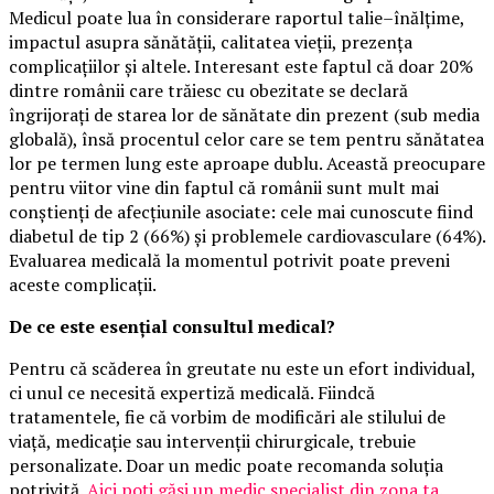
Medicul poate lua în considerare raportul talie–înălțime,
impactul asupra sănătății, calitatea vieții, prezența
complicațiilor și altele. Interesant este faptul că doar 20%
dintre românii care trăiesc cu obezitate se declară
îngrijorați de starea lor de sănătate din prezent (sub media
globală), însă procentul celor care se tem pentru sănătatea
lor pe termen lung este aproape dublu. Această preocupare
pentru viitor vine din faptul că românii sunt mult mai
conștienți de afecțiunile asociate: cele mai cunoscute fiind
diabetul de tip 2 (66%) și problemele cardiovasculare (64%).
Evaluarea medicală la momentul potrivit poate preveni
aceste complicații.
De ce este esențial consultul medical?
Pentru că scăderea în greutate nu este un efort individual,
ci unul ce necesită expertiză medicală. Fiindcă
tratamentele, fie că vorbim de modificări ale stilului de
viață, medicație sau intervenții chirurgicale, trebuie
personalizate. Doar un medic poate recomanda soluția
potrivită.
Aici poți găsi un medic specialist din zona ta
.