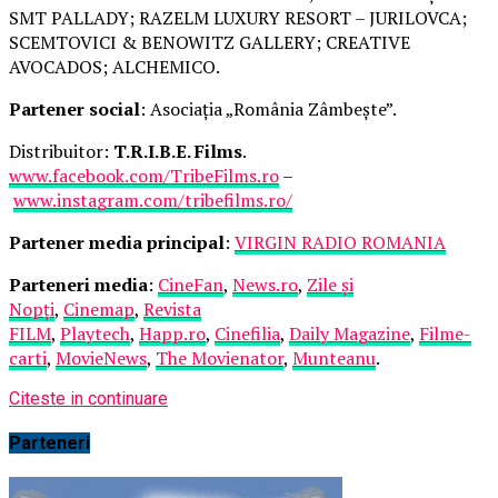
SMT PALLADY; RAZELM LUXURY RESORT – JURILOVCA;
SCEMTOVICI & BENOWITZ GALLERY; CREATIVE
AVOCADOS; ALCHEMICO.
Partener social
: Asociația „România Zâmbește”.
Distribuitor:
T.R.I.B.E. Films
.
www.facebook.com/TribeFilms.ro
–
www.instagram.com/tribefilms.ro/
Partener media principal
:
VIRGIN RADIO ROMANIA
Parteneri media
:
CineFan
,
News.ro
,
Zile și
Nopți
,
Cinemap
,
Revista
FILM
,
Playtech
,
Happ.ro
,
Cinefilia
,
Daily Magazine
,
Filme-
carti
,
MovieNews
,
The Movienator
,
Munteanu
.
Citeste in continuare
Parteneri