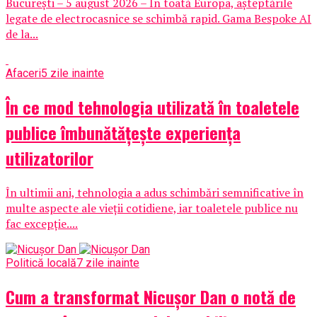
București – 5 august 2026 – În toată Europa, așteptările
legate de electrocasnice se schimbă rapid. Gama Bespoke AI
de la...
Afaceri
5 zile inainte
În ce mod tehnologia utilizată în toaletele
publice îmbunătățește experiența
utilizatorilor
În ultimii ani, tehnologia a adus schimbări semnificative în
multe aspecte ale vieții cotidiene, iar toaletele publice nu
fac excepție....
Politică locală
7 zile inainte
Cum a transformat Nicușor Dan o notă de