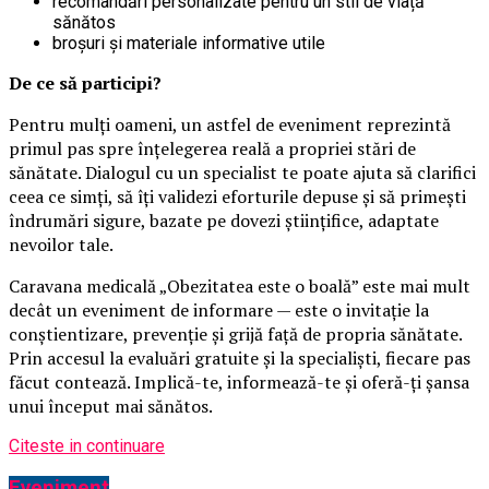
recomandări personalizate pentru un stil de viață
sănătos
broșuri și materiale informative utile
De ce să participi?
Pentru mulți oameni, un astfel de eveniment reprezintă
primul pas spre înțelegerea reală a propriei stări de
sănătate. Dialogul cu un specialist te poate ajuta să clarifici
ceea ce simți, să îți validezi eforturile depuse și să primești
îndrumări sigure, bazate pe dovezi științifice, adaptate
nevoilor tale.
Caravana medicală „Obezitatea este o boală” este mai mult
decât un eveniment de informare — este o invitație la
conștientizare, prevenție și grijă față de propria sănătate.
Prin accesul la evaluări gratuite și la specialiști, fiecare pas
făcut contează. Implică-te, informează-te și oferă-ți șansa
unui început mai sănătos.
Citeste in continuare
Eveniment