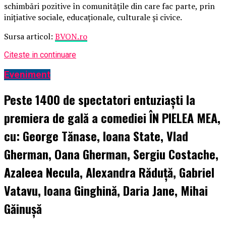
schimbări pozitive în comunitățile din care fac parte, prin
inițiative sociale, educaționale, culturale și civice.
Sursa articol:
BVON.ro
Citeste in continuare
Eveniment
Peste 1400 de spectatori entuziaști la
premiera de gală a comediei ÎN PIELEA MEA,
cu: George Tănase, Ioana State, Vlad
Gherman, Oana Gherman, Sergiu Costache,
Azaleea Necula, Alexandra Răduță, Gabriel
Vatavu, Ioana Ginghină, Daria Jane, Mihai
Găinușă