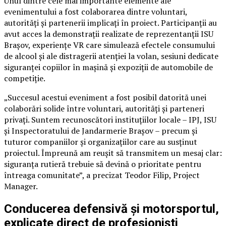
Unul dintre cele mai importante elemente ale
evenimentului a fost colaborarea dintre voluntari,
autorități și partenerii implicați în proiect. Participanții au
avut acces la demonstrații realizate de reprezentanții ISU
Brașov, experiențe VR care simulează efectele consumului
de alcool și ale distragerii atenției la volan, sesiuni dedicate
siguranței copiilor în mașină și expoziții de automobile de
competiție.
„Succesul acestui eveniment a fost posibil datorită unei
colaborări solide între voluntari, autorități și parteneri
privați. Suntem recunoscători instituțiilor locale – IPJ, ISU
și Inspectoratului de Jandarmerie Brașov – precum și
tuturor companiilor și organizațiilor care au susținut
proiectul. Împreună am reușit să transmitem un mesaj clar:
siguranța rutieră trebuie să devină o prioritate pentru
întreaga comunitate”, a precizat Teodor Filip, Project
Manager.
Conducerea defensivă și motorsportul,
explicate direct de profesioniști