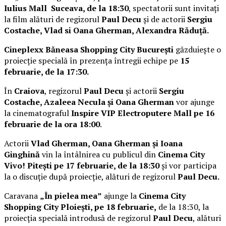
Iulius Mall Suceava, de la 18:30
, spectatorii sunt invitați
la film alături de regizorul
Paul Decu
și de actorii
Sergiu
Costache, Vlad si Oana Gherman, Alexandra Răduță.
Cineplexx Băneasa Shopping City București
găzduiește o
proiecție specială în prezența întregii echipe pe
15
februarie, de la 17:30.
În
Craiova
, regizorul
Paul Decu
și actorii
Sergiu
Costache, Azaleea Necula și Oana Gherman
vor ajunge
la cinematograful
Inspire VIP Electroputere Mall pe 16
februarie de la ora 18:00
.
Actorii
Vlad Gherman, Oana Gherman și Ioana
Ginghină
vin la întâlnirea cu publicul din
Cinema City
Vivo! Pitești pe 17 februarie, de la 18:30
și vor participa
la o discuție după proiecție, alături de regizorul
Paul Decu.
Caravana
„În pielea mea”
ajunge la
Cinema City
Shopping City Ploiești, pe 18 februarie,
de la 18:30, la
proiecția specială introdusă de regizorul
Paul Decu
, alături