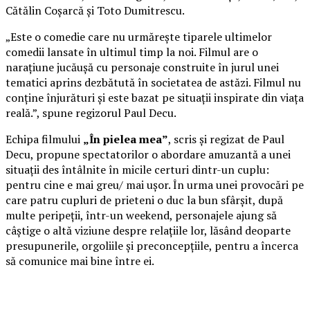
Cătălin Coșarcă și Toto Dumitrescu.
„Este o comedie care nu urmărește tiparele ultimelor
comedii lansate în ultimul timp la noi. Filmul are o
narațiune jucăușă cu personaje construite în jurul unei
tematici aprins dezbătută în societatea de astăzi. Filmul nu
conține înjurături și este bazat pe situații inspirate din viața
reală.”, spune regizorul Paul Decu.
Echipa filmului
„În pielea mea”
, scris și regizat de Paul
Decu, propune spectatorilor o abordare amuzantă a unei
situații des întâlnite în micile certuri dintr-un cuplu:
pentru cine e mai greu/ mai ușor. În urma unei provocări pe
care patru cupluri de prieteni o duc la bun sfârșit, după
multe peripeții, într-un weekend, personajele ajung să
câștige o altă viziune despre relațiile lor, lăsând deoparte
presupunerile, orgoliile și preconcepțiile, pentru a încerca
să comunice mai bine între ei.