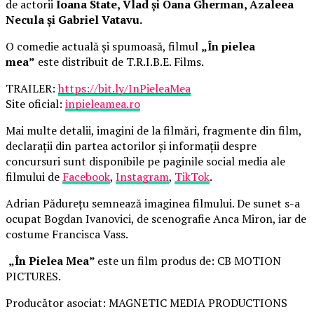
de actorii
Ioana State, Vlad și Oana Gherman, Azaleea
Necula și Gabriel Vatavu.
O comedie actuală și spumoasă, filmul
„În pielea
mea”
este distribuit de T.R.I.B.E. Films.
TRAILER:
https://bit.ly/InPieleaMea
Site oficial:
inpieleamea.ro
Mai multe detalii, imagini de la filmări, fragmente din film,
declarații din partea actorilor și informații despre
concursuri sunt disponibile pe paginile social media ale
filmului de
Facebook
,
Instagram
,
TikTok
.
Adrian Pădurețu semnează imaginea filmului. De sunet s-a
ocupat Bogdan Ivanovici, de scenografie Anca Miron, iar de
costume Francisca Vass.
„În Pielea Mea”
este un film produs de: CB MOTION
PICTURES.
Producător asociat: MAGNETIC MEDIA PRODUCTIONS