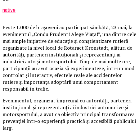
native
Peste 1.000 de brașoveni au participat sâmbătă, 23 mai, la
evenimentul „Condu Prudent! Alege Viața!”, una dintre cele
mai ample inițiative de educație și conștientizare rutieră
organizate la nivel local de Rotaract Kronstadt, alături de
autorități, parteneri instituționali și reprezentanți ai
industriei auto și motorsportului. Timp de mai multe ore,
participanții au avut ocazia să experimenteze, într-un mod
controlat și interactiv, efectele reale ale accidentelor
rutiere și importanța adoptării unui comportament
responsabil în trafic.
Evenimentul, organizat împreună cu autorități, parteneri
instituționali și reprezentanți ai industriei automotive și
motorsportului, a avut ca obiectiv principal transformarea
prevenției într-o experiență practică și accesibilă publicului
larg.