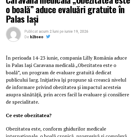
o boală” aduce evaluări gratuite în
Palas Iași
Publicat
acum 2 luni
pe
iunie 19, 2026
De
b2bseo
În perioada 14-23 iunie, compania Lilly România aduce
în Palas Iași Caravana medicală „Obezitatea este o
boală”, un program de evaluare gratuită dedicat
publicului larg. Inițiativa își propune să crească nivelul
de informare privind obezitatea și impactul acesteia
asupra sănătății, prin acces facil la evaluare și consiliere
de specialitate.
Ce este obezitatea?
Obezitatea este, conform ghidurilor medicale
internaționale, o boală cronică, progresivă și complexă,