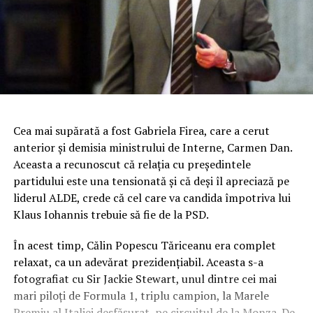
Cea mai supărată a fost Gabriela Firea, care a cerut
anterior şi demisia ministrului de Interne, Carmen Dan.
Aceasta a recunoscut că relaţia cu preşedintele
partidului este una tensionată şi că deşi îl apreciază pe
liderul ALDE, crede că cel care va candida împotriva lui
Klaus Iohannis trebuie să fie de la PSD.
În acest timp, Călin Popescu Tăriceanu era complet
relaxat, ca un adevărat prezidenţiabil. Aceasta s-a
fotografiat cu Sir Jackie Stewart, unul dintre cei mai
mari piloţi de Formula 1, triplu campion, la Marele
Premiu al Italiei desfăşurat pe circuitul de la Monza.
De