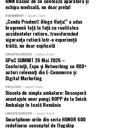
RMN Bacău: de ce contează aparatura și
proiecția specială introdusă de regizorul
Paul Decu
,
echipa medicală, nu doar prețul
alături de actorii
Ioana State, Vlad și Oana Gherman,
Azaleea Necula și Gabriel Vatavu.
EVENIMENT
acum 2 luni
„Condu Prudent! Alege Viața!” a adus
brașovenii față în față cu realitatea
O comedie actuală și spumoasă, filmul
„În pielea
accidentelor rutiere, transformând
mea”
este distribuit de T.R.I.B.E. Films.
siguranța rutieră într-o experiență
trăită, nu doar explicată
TRAILER:
https://bit.ly/InPieleaMea
Site oficial:
inpieleamea.ro
UNCATEGORIZED
acum 3 luni
GPeC SUMMIT 26 Mai 2026 –
Conferință, Expo și Networking cu 800+
Mai multe detalii, imagini de la filmări, fragmente din
actori relevanți din E-Commerce și
film, declarații din partea actorilor și informații despre
Digital Marketing
concursuri sunt disponibile pe paginile social media ale
filmului de
Facebook
,
Instagram
,
TikTok
.
EXCLUSIV
acum 3 luni
Dincolo de simpla ambalare: Descoperă
avantajele unor pungi BOPP de la Snick
Adrian Pădurețu semnează imaginea filmului. De sunet
Ambalaje în toată România
s-a ocupat Bogdan Ivanovici, de scenografie Anca
Miron, iar de costume Francisca Vass.
UNCATEGORIZED
acum 3 luni
Smartphone-urile din seria HONOR 600
redefinesc conceptul de flagship
„În Pielea Mea”
este un film produs de: CB MOTION