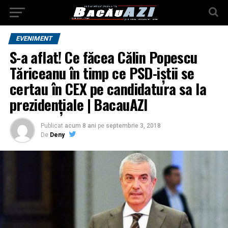
EVENIMENT
S-a aflat! Ce făcea Călin Popescu
Tăriceanu în timp ce PSD-iștii se
certau în CEX pe candidatura sa la
prezidențiale | BacauAZI
Publicat
acum 8 ani
pe
septembrie 3, 2018
De
Deny