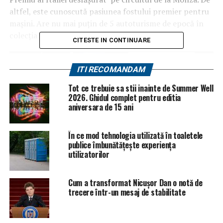
altfel, este cunoscută pasiunea fostului premier pentru
maşini. Are nu mai puţin de 5 autoturisme de epocă în
colecţia sa.
CITESTE IN CONTINUARE
ITI RECOMANDAM
Tot ce trebuie sa stii inainte de Summer Well
2026. Ghidul complet pentru editia
aniversara de 15 ani
În ce mod tehnologia utilizată în toaletele
publice îmbunătățește experiența
utilizatorilor
Cum a transformat Nicușor Dan o notă de
trecere într-un mesaj de stabilitate
ARTICOLE PE ACEIASI TEMA:
PRIMA