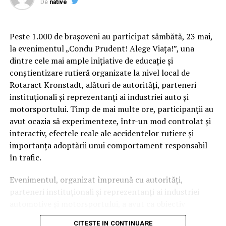
De
native
Peste 1.000 de brașoveni au participat sâmbătă, 23 mai,
la evenimentul „Condu Prudent! Alege Viața!”, una
dintre cele mai ample inițiative de educație și
conștientizare rutieră organizate la nivel local de
Rotaract Kronstadt, alături de autorități, parteneri
instituționali și reprezentanți ai industriei auto și
Cum știu dacă am obezitate? Rolul IMC și al
motorsportului. Timp de mai multe ore, participanții au
evaluării medicale
avut ocazia să experimenteze, într-un mod controlat și
interactiv, efectele reale ale accidentelor rutiere și
Deși Indicele de Masă Corporală (IMC) este utilizat
importanța adoptării unui comportament responsabil
frecvent pentru clasificarea
în trafic.
obezității, acest indicator nu spune întreaga poveste.
Evenimentul, organizat împreună cu autorități,
Medicul poate lua în considerare raportul talie–
parteneri instituționali și reprezentanți ai industriei
înălțime, impactul asupra sănătății, calitatea vieții,
automotive și motorsportului, a avut ca obiectiv
prezența complicațiilor și altele. Interesant este faptul
principal transformarea prevenției într-o experiență
că doar 20% dintre românii care trăiesc cu obezitate se
CITESTE IN CONTINUARE