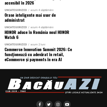
accesibil în 2026
PICTURES.
UNCATEGORIZED
acum 4 săptămâni
Orase inteligente mai usor de
Producător asociat: MAGNETIC MEDIA PRODUCTIONS
administrat
Producător: Claudiu Boboc
UNCATEGORIZED
acum 4 săptămâni
HONOR aduce în România noul HONOR
Producător executiv: Adela Mara
Watch 6
UNCATEGORIZED
acum 2 luni
Manager producție: Iulia Cezara Roșu
Commerce Innovation Summit 2026: Ce
funcționează cu adevărat în retail,
Casting: ELEPHANT MEDIA
eCommerce și payments în era AI
Realizat cu sprijinul:
Co-finanțatori:
C&C HOUSE RESIDENCE, S&I BEST
CORPORATION WEB DESIGN, CLIMA FREON
Sponsori
: CLINICA RMN TINERETULUI; CLINICA
IMAMED; OMV PETROM; MIKO BEAUTY PALACE;
ȘERBAN & ASOCIAȚII; ESTEEM BODY SCULPT & SPA;