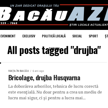
EVENIMENT
EXCLUSIV
POLITICĂ LOCALĂ
SOCIAL
SPORT
ȘT
All posts tagged "drujba"
TURISM
VIAȚA ÎN BACĂU
6 ani ago
Bricolage, drujba Husqvarna
La doborârea arborilor, tehnica de lucru corectă
este esenţială. Nu doar pentru a crea un mediu de
lucru mai sigur, ci şi pentru a lucra mai...