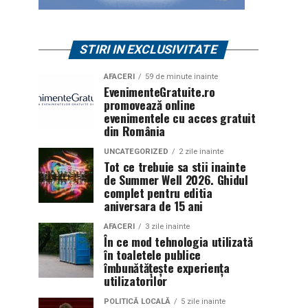
STIRI IN EXCLUSIVITATE
AFACERI
59 de minute inainte
EvenimenteGratuite.ro
promovează online
evenimentele cu acces gratuit
din România
UNCATEGORIZED
2 zile inainte
Tot ce trebuie sa stii inainte
de Summer Well 2026. Ghidul
complet pentru editia
aniversara de 15 ani
AFACERI
3 zile inainte
În ce mod tehnologia utilizată
în toaletele publice
îmbunătățește experiența
utilizatorilor
POLITICĂ LOCALĂ
5 zile inainte