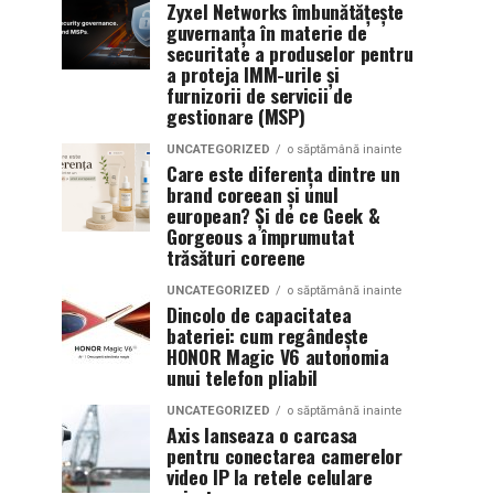
Zyxel Networks îmbunătățește
guvernanța în materie de
securitate a produselor pentru
a proteja IMM-urile și
furnizorii de servicii de
gestionare (MSP)
UNCATEGORIZED
o săptămână inainte
Care este diferența dintre un
brand coreean și unul
european? Și de ce Geek &
Gorgeous a împrumutat
trăsături coreene
UNCATEGORIZED
o săptămână inainte
Dincolo de capacitatea
bateriei: cum regândește
HONOR Magic V6 autonomia
unui telefon pliabil
UNCATEGORIZED
o săptămână inainte
Axis lanseaza o carcasa
pentru conectarea camerelor
video IP la retele celulare