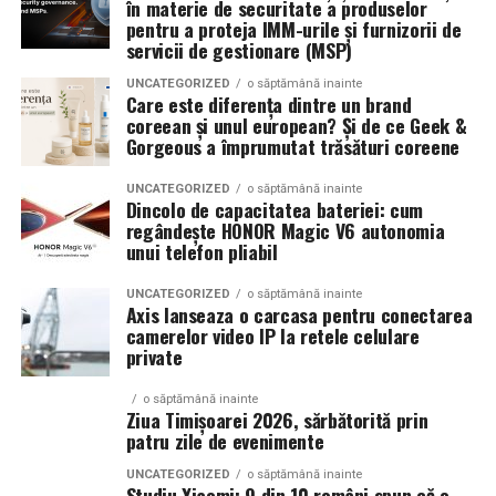
în materie de securitate a produselor
pentru a proteja IMM-urile și furnizorii de
servicii de gestionare (MSP)
UNCATEGORIZED
o săptămână inainte
Care este diferența dintre un brand
coreean și unul european? Și de ce Geek &
Gorgeous a împrumutat trăsături coreene
UNCATEGORIZED
o săptămână inainte
Dincolo de capacitatea bateriei: cum
regândește HONOR Magic V6 autonomia
unui telefon pliabil
UNCATEGORIZED
o săptămână inainte
Axis lanseaza o carcasa pentru conectarea
camerelor video IP la retele celulare
private
o săptămână inainte
Ziua Timișoarei 2026, sărbătorită prin
patru zile de evenimente
UNCATEGORIZED
o săptămână inainte
Studiu Xiaomi: 9 din 10 români spun că o