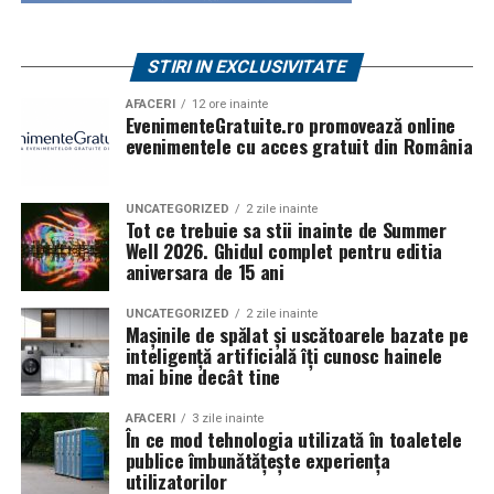
STIRI IN EXCLUSIVITATE
AFACERI
12 ore inainte
EvenimenteGratuite.ro promovează online
evenimentele cu acces gratuit din România
UNCATEGORIZED
2 zile inainte
Tot ce trebuie sa stii inainte de Summer
Well 2026. Ghidul complet pentru editia
aniversara de 15 ani
UNCATEGORIZED
2 zile inainte
Mașinile de spălat și uscătoarele bazate pe
inteligență artificială îți cunosc hainele
mai bine decât tine
AFACERI
3 zile inainte
În ce mod tehnologia utilizată în toaletele
publice îmbunătățește experiența
utilizatorilor