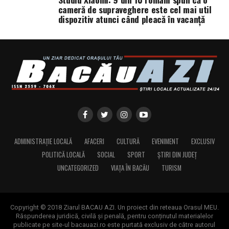
cameră de supraveghere este cel mai util
dispozitiv atunci când pleacă în vacanță
ADMINISTRAȚIE LOCALĂ
AFACERI
CULTURĂ
EVENIMENT
EXCLUSIV
POLITICĂ LOCALĂ
SOCIAL
SPORT
ȘTIRI DIN JUDEȚ
UNCATEGORIZED
VIAȚA ÎN BACĂU
TURISM
Copyright © 2018 Ziarul BACAU AZI. Un proiect din reteaua Orasul MEU.
Răspunderea juridică, civilă și penală, pentru conținutul materialelor
publicate pe site-ul bacauazi.ro este purtată exclusiv de către autorul