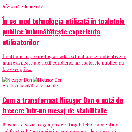
Afaceri
4 zile inainte
În ce mod tehnologia utilizată în toaletele
publice îmbunătățește experiența
utilizatorilor
În ultimii ani, tehnologia a adus schimbări semnificative în
multe aspecte ale vieții cotidiene, iar toaletele publice nu
fac excepție....
Politică locală
6 zile inainte
Cum a transformat Nicușor Dan o notă de
trecere într-un mesaj de stabilitate
Recenta decizie a agenției de rating Fitch de a menține
calificativul României – într-un moment de puternică