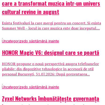
care a transformat muzica intr-un univers
cultural revine in august
Exista festivaluri la care mergi pentru un concert. Si exista
Summer Well – locul in care muzica este doar inceputul....
Uncategorized
o săptămână inainte
HONOR Magic V6: designul care se poartă
HONOR propune o nouă perspectivă asupra telefoanelor
pliabile: din dispozitive tehnologice în accesorii de stil
personal București, 31.07.2026: După prezentarea...
Uncategorized
o săptămână inainte
Zyxel Networks îmbunătățește guvernanța