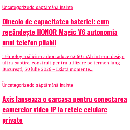
Uncategorized
o săptămână inainte
Dincolo de capacitatea bateriei: cum
regândește HONOR Magic V6 autonomia
unui telefon pliabil
Tehnologia siliciu-carbon aduce 6.660 mAh într-un design
ultra-subțire, construit pentru utilizare pe termen lung
București, 30 iulie 2026 – Există momente...
Uncategorized
o săptămână inainte
Axis lanseaza o carcasa pentru conectarea
camerelor video IP la retele celulare
private