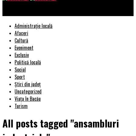
Bacau AZI
Administrație locală
Afaceri
Cultură
Eveniment
Exclusiv
Politică locală
Social
Sport
Știri din județ
Uncategorized
Viața în Bacău
Turism
All posts tagged "ansambluri