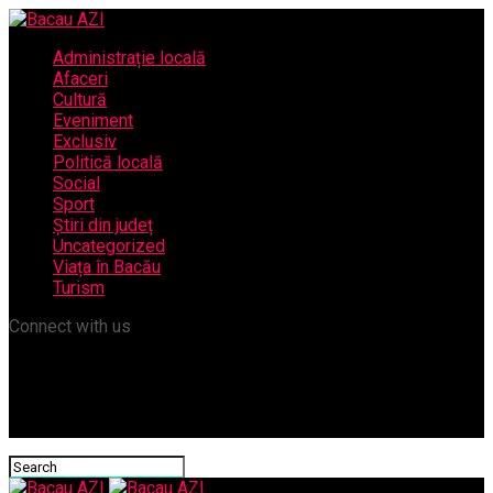
Administrație locală
Afaceri
Cultură
Eveniment
Exclusiv
Politică locală
Social
Sport
Știri din județ
Uncategorized
Viața în Bacău
Turism
Connect with us