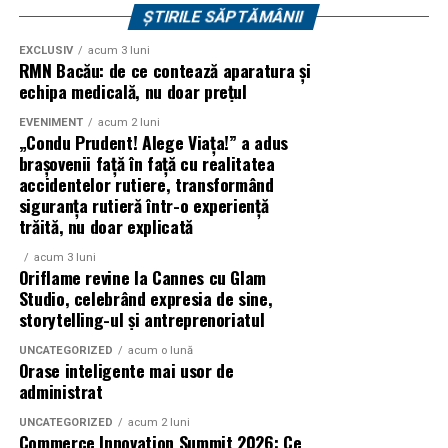
ȘTIRILE SĂPTĂMÂNII
Dacă m-ar întreba cineva astăzi dacă recomand
Cum alegi corect echipamentul de
constelațiile familiale individuale, răspunsul meu ar fi
EXCLUSIV
acum 3 luni
RMN Bacău: de ce contează aparatura și
simplu: le recomand oamenilor care sunt dispuși să își
suport?
echipa medicală, nu doar prețul
pună întrebări sincere despre ei înșiși și care înțeleg că o
Alegerea unui model potrivit depinde direct de
astfel de ședință poate deschide perspective pe care,
EVENIMENT
acum 2 luni
„Condu Prudent! Alege Viața!” a adus
greutatea bolnavului și de gradul său de mobilitate.
singuri, poate nu le-am fi observat.
brașovenii față în față cu realitatea
Sistemele cu celule tubulare oferă o descărcare a
accidentelor rutiere, transformând
presiunii mult mai eficientă în comparație cu cele de tip
siguranța rutieră într-o experiență
fagure, fiind recomandate persoanelor complet
trăită, nu doar explicată
imobilizate. De asemenea, compresorul trebuie să
acum 3 luni
funcționeze fără întrerupere, menținând presiunea
Oriflame revine la Cannes cu Glam
setată în funcție de kilogramele utilizatorului. O
Studio, celebrând expresia de sine,
presiune prea mare va transforma suprafața într-un
storytelling-ul și antreprenoriatul
plan rigid, anulând beneficiile tehnologiei.
UNCATEGORIZED
acum o lună
Orase inteligente mai usor de
Factori secundari care
administrat
influențează rezistența pielii
UNCATEGORIZED
acum 2 luni
Commerce Innovation Summit 2026: Ce