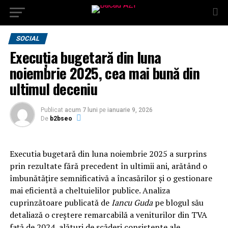
SOCIAL
Execuția bugetară din luna
noiembrie 2025, cea mai bună din
ultimul deceniu
Publicat
acum 7 luni
pe
ianuarie 9, 2026
De
b2bseo
Executia bugetară din luna noiembrie 2025 a surprins
prin rezultate fără precedent în ultimii ani, arătând o
îmbunătățire semnificativă a încasărilor și o gestionare
mai eficientă a cheltuielilor publice. Analiza
cuprinzătoare publicată de
Iancu Guda
pe blogul său
detaliază o creștere remarcabilă a veniturilor din TVA
față de 2024, alături de scăderi consistente ale