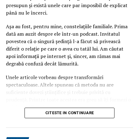
presupun și există unele care par imposibil de explicat
până nu le încerci.
Așa au fost, pentru mine, constelațiile familiale. Prima
dată am auzit despre ele într-un podcast. Invitatul
povestea că o singură ședință l-a făcut să privească
diferit o relație pe care o avea cu tatăl lui. Am căutat
apoi informații pe internet și, sincer, am rămas mai
degrabă confuză decât lămurită.
„Mulțumesc, FinMedia și domnului Mihai Săndoiu! Am
crescut cu Piața Financiară și ceea a însemnat FinMedia,
Unele articole vorbeau despre transformări
ei au fost pionierii acestui tip de evenimente. Vreau, de
spectaculoase. Altele spuneau că metoda nu are
asemenea, să mulțumesc echipei mele, lui
Florentin
suficiente dovezi științifice și trebuie privită cu
Țuca
, pe care îmi pare bine că l-am urmat de fiecare dată,
prudență. Printre toate acestea era greu să îți formezi o
pe toate drumurile. Suntem o familie. Mă bucur foarte
opinie echilibrată.
tare să fiu alături de dvs. și mulțumesc încă o dată!”,
a
CITESTE IN CONTINUARE
transmis Gabriel Zbârcea.
Ceea ce m-a surprins a fost că aproape toate exemplele
prezentau constelații familiale în grup. Eu, însă, nu mă
În considerarea activității în domeniul dreptului penal al
vedeam deloc într-o sală plină de oameni în care să
afacerilor,
Manuela Gornoviceanu
, Partener al Țuca