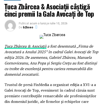
Țuca Zbârcea & Asociații câștigă
subvențiile în sectorul public scad cu peste 1 miliard Lei
/ lună). Cifrele pe fondurile europene sunt CELE MAI
cinci premii la Gala Avocați de Top
BUNE DE LA ADERAREA LA UE până în PREZENT (18 ani
!!!) Cifre obiective mai jos, 5 argumente esențiale
Publicat
acum o lună
pe
iulie 10, 2026
detaliate mai departe.
De
b2bseo
Cred că aprecierea pentru aceste rezultate trebuie să se
ducă în primul rând către contribuabilii cinstiți care au
Țuca Zbârcea & Asociații
a fost desemnată „Firma de
plătit taxele și impozitele, deși nu este deloc ușor când
Avocatură a Anului 2025” în cadrul Galei Avocați de Top
povara fiscală crește. Mediul privat și-a făcut treaba.
ediția 2026. De asemenea, Gabriel Zbârcea, Manuela
Reformele din sectorul public încep să se vadă, dar
Gornoviceanu, Ana Popa și Sergiu Crețu au fost distinși
trebuie accelerate (reforma din justiție și eliminare
cu trofee de excelență pentru cariera remarcabilă din
pensii speciale, ambele blocate cu sprijinul PSD și AUR,
domeniul avocaturii.
plus multe altele despre care am tot scris și voi continua
să o fac.)
Trustul de presă FinMedia a organizat ediția a XVI-a a
Galei Avocați de Top, eveniment în cadrul căruia sunt
Deficitul public raportat la PIB scade la -7,1% (nov
premiate contribuțiile remarcabile ale profesioniștilor
2024) la 6,4% (nov 2025) și cu siguranță NU va depăși 8%
din domeniul juridic, ale firmelor și echipelor care
pentru tot anul (vs 8,2% ținta asumată la UE). Suntem