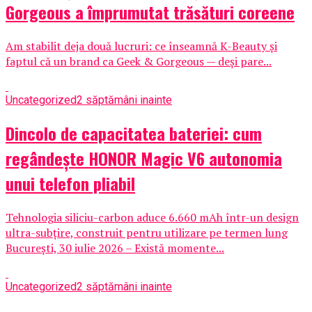
Gorgeous a împrumutat trăsături coreene
Am stabilit deja două lucruri: ce înseamnă K-Beauty și
faptul că un brand ca Geek & Gorgeous — deși pare...
Uncategorized
2 săptămâni inainte
Dincolo de capacitatea bateriei: cum
regândește HONOR Magic V6 autonomia
unui telefon pliabil
Tehnologia siliciu-carbon aduce 6.660 mAh într-un design
ultra-subțire, construit pentru utilizare pe termen lung
București, 30 iulie 2026 – Există momente...
Uncategorized
2 săptămâni inainte