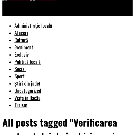
Bacau AZI
Administrație locală
Afaceri
Cultură
Eveniment
Exclusiv
Politică locală
Social
Sport
Știri din județ
Uncategorized
Viața în Bacău
Turism
All posts tagged "Verificarea