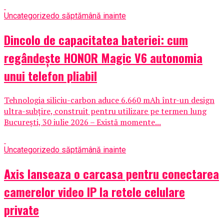
Uncategorized
o săptămână inainte
Dincolo de capacitatea bateriei: cum
regândește HONOR Magic V6 autonomia
unui telefon pliabil
Tehnologia siliciu-carbon aduce 6.660 mAh într-un design
ultra-subțire, construit pentru utilizare pe termen lung
București, 30 iulie 2026 – Există momente...
Uncategorized
o săptămână inainte
Axis lanseaza o carcasa pentru conectarea
camerelor video IP la retele celulare
private