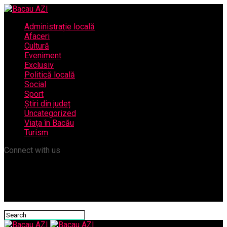
Administrație locală
Afaceri
Cultură
Eveniment
Exclusiv
Politică locală
Social
Sport
Știri din județ
Uncategorized
Viața în Bacău
Turism
Connect with us