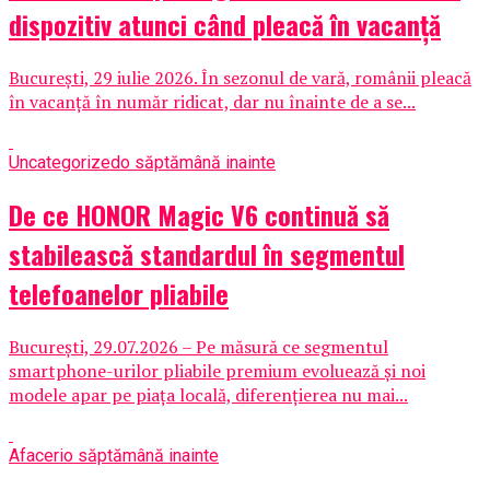
dispozitiv atunci când pleacă în vacanță
București, 29 iulie 2026. În sezonul de vară, românii pleacă
în vacanță în număr ridicat, dar nu înainte de a se...
Uncategorized
o săptămână inainte
De ce HONOR Magic V6 continuă să
stabilească standardul în segmentul
telefoanelor pliabile
București, 29.07.2026 – Pe măsură ce segmentul
smartphone-urilor pliabile premium evoluează și noi
modele apar pe piața locală, diferențierea nu mai...
Afaceri
o săptămână inainte