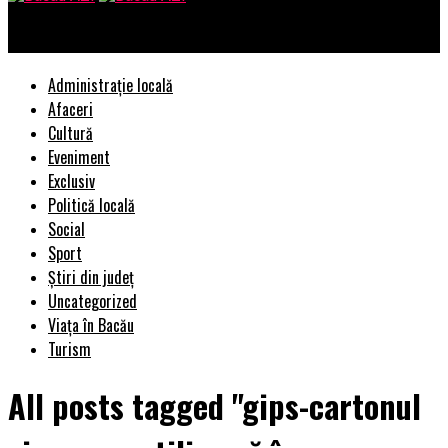
Bacau AZI
Administrație locală
Afaceri
Cultură
Eveniment
Exclusiv
Politică locală
Social
Sport
Știri din județ
Uncategorized
Viața în Bacău
Turism
All posts tagged "gips-cartonul