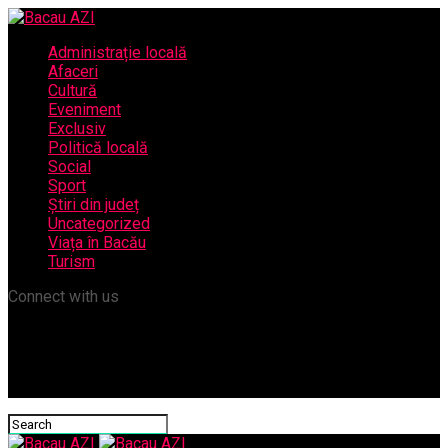
Administrație locală
Afaceri
Cultură
Eveniment
Exclusiv
Politică locală
Social
Sport
Știri din județ
Uncategorized
Viața în Bacău
Turism
Connect with us