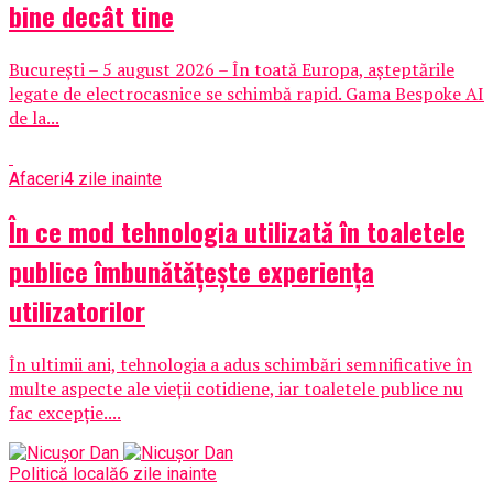
bine decât tine
București – 5 august 2026 – În toată Europa, așteptările
legate de electrocasnice se schimbă rapid. Gama Bespoke AI
de la...
Afaceri
4 zile inainte
În ce mod tehnologia utilizată în toaletele
publice îmbunătățește experiența
utilizatorilor
În ultimii ani, tehnologia a adus schimbări semnificative în
multe aspecte ale vieții cotidiene, iar toaletele publice nu
fac excepție....
Politică locală
6 zile inainte