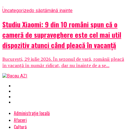
Uncategorized
o săptămână inainte
Studiu Xiaomi: 9 din 10 români spun că o
cameră de supraveghere este cel mai util
dispozitiv atunci când pleacă în vacanță
București, 29 iulie 2026. În sezonul de vară, românii pleacă
în vacanță în număr ridicat, dar nu înainte de a se...
Administrație locală
Afaceri
Cultură